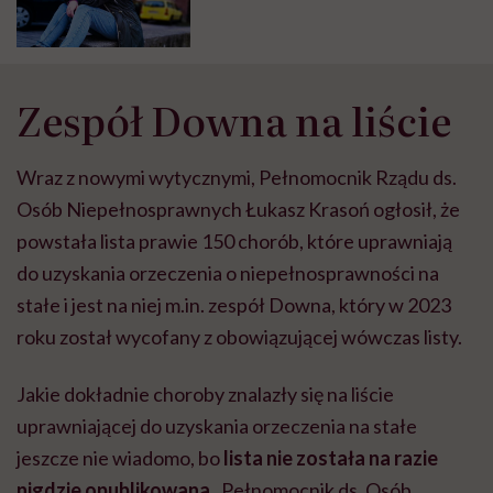
życie, a z drugiej strony muszę
walczyć z systemem” – mówi
Alicja żyjąca z
niepełnosprawnością ukrytą
Zespół Downa na liście
Wraz z nowymi wytycznymi, Pełnomocnik Rządu ds.
Osób Niepełnosprawnych Łukasz Krasoń ogłosił, że
powstała lista prawie 150 chorób, które uprawniają
do uzyskania orzeczenia o niepełnosprawności na
stałe i jest na niej m.in. zespół Downa, który w 2023
roku został wycofany z obowiązującej wówczas listy.
Jakie dokładnie choroby znalazły się na liście
uprawniającej do uzyskania orzeczenia na stałe
jeszcze nie wiadomo, bo
lista nie została na razie
nigdzie opublikowana.
Pełnomocnik ds. Osób