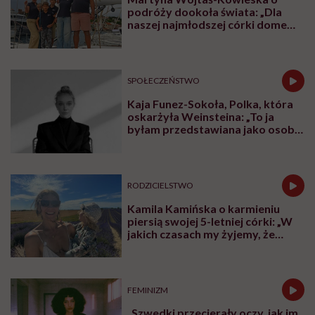
podróży dookoła świata: „Dla
naszej najmłodszej córki domem
jest jacht. Miała dwa latka, kiedy
wypływaliśmy w rejs”
SPOŁECZEŃSTWO
Kaja Funez-Sokoła, Polka, która
oskarżyła Weinsteina: „To ja
byłam przedstawiana jako osoba,
która musi się bronić”
RODZICIELSTWO
Kamila Kamińska o karmieniu
piersią swojej 5-letniej córki: „W
jakich czasach my żyjemy, że
naturalne sprawy musimy
normalizować?”
FEMINIZM
„Szwedki przecierały oczy, jak im