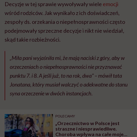
Decyzje w tej sprawie wywoływały wiele
emocji
wśród rodziców. Jak wynikało z ich doświadczeń,
zespoły ds. orzekania o niepełnosprawności często
podejmowały sprzeczne decyzje i nikt nie wiedział,
skąd takie rozbieżności.
„Miła pani wyjaśniła mi, że mają naciski z góry, aby w
orzeczeniach o niepełnosprawności nie przyznawać
punktu 7. i 8. A jeśli już, to na rok, dwa” – mówił tata
Jonatana, który musiał walczyć o adekwatne do stanu
syna orzeczenie w dwóch instancjach.
POLECAMY
„Orzecznictwo w Polsce jest
straszne i niesprawiedliwe.
Choroba wpływa na całe moje