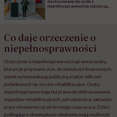
dostosowane do osób z
niepełnosprawnością często są
zamykane na klucz. Absurd. Gdzie
tu jest równy dostęp?”
Co daje orzeczenie o
niepełnosprawności
Orzeczenie o niepełnosprawności uprawnia osoby,
którym je przyznano, m.in. do świadczeń finansowych,
zniżek na komunikację publiczną a także odliczeń
podatkowych np. na cele rehabilitacyjne. Osoby
niepełnosprawne mają też prawo do dofinansowania
wyjazdów rehabilitacyjnych, zatrudnienia w zakładzie
pracy chronionej czy skróconego czasu pracy. Dzieci
podlegające obowiązkowi szkolnemu mają możliwość