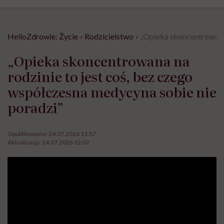
HelloZdrowie: Życie
›
Rodzicielstwo
›
„Opieka skoncentrowana 
„Opieka skoncentrowana na
rodzinie to jest coś, bez czego
współczesna medycyna sobie nie
poradzi”
Opublikowano:
24.07.2026 11:57
Aktualizacja:
24.07.2026 12:02