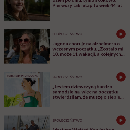
Pierwszy taki etap to wiek 44 lat
SPOŁECZEŃSTWO
Jagoda choruje na alzheimera o
wczesnym początku. „Zostało mi
10, może 11 wakacji, a kolejnych
nie będę już świadoma”
MATERIAŁY PROMOCYJNE
SPOŁECZEŃSTWO
„Jestem dziewczyną bardzo
samodzielną, więc na początku
stwierdziłam, że muszę o siebie
zadbać”. Emilia Pobiedzińska o
słodko-gorzkim doświadczeniu
menopauzy
SPOŁECZEŃSTWO
Martyna Wojtaś-Kowieska o