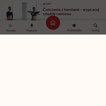
SPORT
Ćwiczenia z hantlami – wypracuj
smukłe ramiona
Strona główna
Multimedia
Szukaj
Tematy
Podcast
MINDFULNESS
„Jestem w związku, ale mam
ochotę romansować z innymi”.
Rozmawiamy o tym z
psychologiem
SPORT
Ćwiczenia na brzuch na drążku –
ćwiczenia na boki brzucha