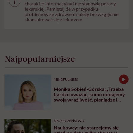
i
charakter informacyjny i nie stanowią porady
lekarskiej. Pamiętaj, że w przypadku
problemów ze zdrowiem należy bezwzględnie
skonsultować się z lekarzem.
Najpopularniejsze
MINDFULNESS
Monika Sobień-Górska: „Trzeba
bardzo uważać, komu oddajemy
swoją wrażliwość, pieniądze i
zaufanie”
SPOŁECZEŃSTWO
Naukowcy: nie starzejemy się
dzień po dniu, tylko skokowo.