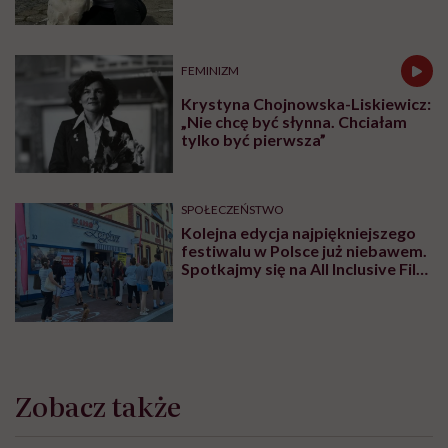
trud ma sens, bez wahania
odpowiadam: 'tak’”
FEMINIZM
Krystyna Chojnowska-Liskiewicz:
„Nie chcę być słynna. Chciałam
tylko być pierwsza”
SPOŁECZEŃSTWO
Kolejna edycja najpiękniejszego
festiwalu w Polsce już niebawem.
Spotkajmy się na All Inclusive Film
Festival w Jastarni!
Zobacz także