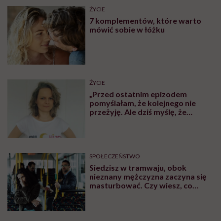
ŻYCIE
7 komplementów, które warto
mówić sobie w łóżku
ŻYCIE
„Przed ostatnim epizodem
pomyślałam, że kolejnego nie
przeżyję. Ale dziś myślę, że
przeżyję, tylko wcześniej pójdę
po pomoc”. Alicja o wychodzeniu z
depresji
SPOŁECZEŃSTWO
Siedzisz w tramwaju, obok
nieznany mężczyzna zaczyna się
masturbować. Czy wiesz, co
robić?