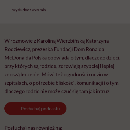
Wysłuchasz w 65 min
W rozmowie z Karoliną Wierzbińską Katarzyna
Rodziewicz, prezeska Fundacji Dom Ronalda
McDonalda Polska opowiada o tym, dlaczego dzieci,
przy których są rodzice, zdrowieją szybciej i lepiej
znoszą leczenie. Mówi też o godności rodzin w
szpitalach, o potrzebie bliskości, komunikacji i o tym,
dlaczego rodzic nie może czuć się tam jak intruz.
Posłuchaj
podcastu
Posłuchaj nas również na: