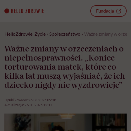
Go
to
Fundacja
content
HelloZdrowie: Życie
›
Społeczeństwo
›
Ważne zmiany w orzecze
Ważne zmiany w orzeczeniach o
niepełnosprawności. „Koniec
torturowania matek, które co
kilka lat muszą wyjaśniać, że ich
dziecko nigdy nie wyzdrowieje”
Opublikowano:
26.03.2025 09:18
Aktualizacja:
26.03.2025 12:17