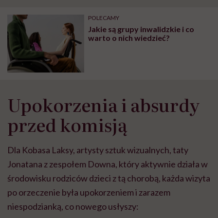
"Przeszkadzać w tym
kobiet w ciąży na rynku
wars
może chyba tylko
pracy
eksp
POLECAMY
głupota i brak
Jakie są grupy inwalidzkie i co
wyobraźni"
warto o nich wiedzieć?
Upokorzenia i absurdy
przed komisją
Dla Kobasa Laksy, artysty sztuk wizualnych, taty
Jonatana z zespołem Downa, który aktywnie działa w
środowisku rodziców dzieci z tą chorobą, każda wizyta
po orzeczenie była upokorzeniem i zarazem
niespodzianką, co nowego usłyszy: