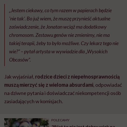
„Jestem ciekawy, co tym razem w papierach będzie
'nie tak’. Bo już wiem, że muszę przynieść aktualne
zaświadczenie, że Jonatan wciąż ma dodatkowy
chromosom. Zestawu genów nie zmienimy, nie ma
takiej terapii, żeby to było możliwe. Czy lekarz tego nie
wie?” – pytał artysta w wywiadzie dla „Wysokich
Obcasów”.
Jak wyjaśniał,
rodzice dzieci z niepełnosprawnością
muszą mierzyć się z wieloma absurdami
, odpowiadać
na dziwne pytania i doświadczać niekompetencji osób
zasiadających w komisjach.
POLECAMY
39 lat to nie jest dobry wiek na