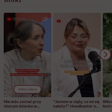
Zobacz więcej
Nie móc zostać przy
"Jestem w ciąży, co mi się
Wkró
chorym dziecku w
należy?". Headhunter o
Inst
szpitalu to tortura.
zmianie pokoleniowej u
atak