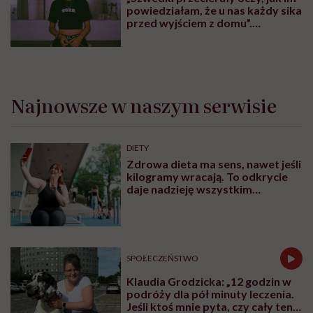
powiedziałam, że u nas każdy sika
przed wyjściem z domu”.
Architektka o „smyczy
moczowej”
Najnowsze w naszym serwisie
DIETY
Zdrowa dieta ma sens, nawet jeśli
kilogramy wracają. To odkrycie
daje nadzieję wszystkim
walczącym z efektem jo-jo
SPOŁECZEŃSTWO
Klaudia Grodzicka: „12 godzin w
podróży dla pół minuty leczenia.
Jeśli ktoś mnie pyta, czy cały ten