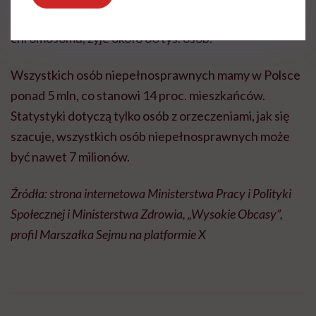
wrodzone. Z zespołem Downa, czyli trisomią 21.
chromosomu, żyje około 60 tys. osób.
Wszystkich osób niepełnosprawnych mamy w Polsce
ponad 5 mln, co stanowi 14 proc. mieszkańców.
Statystyki dotyczą tylko osób z orzeczeniami, jak się
szacuje, wszystkich osób niepełnosprawnych może
być nawet 7 milionów.
Źródła: strona internetowa Ministerstwa Pracy i Polityki
Społecznej i Ministerstwa Zdrowia, „Wysokie Obcasy”,
profil Marszałka Sejmu na platformie X