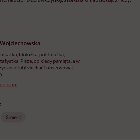
 Wojciechowska
nikarka, filolożka, politolożka,
tażystka. Pisze, od kiedy pamięta, a w
yczasie lubi słuchać i obserwować
h
z profil
:
Śmierć