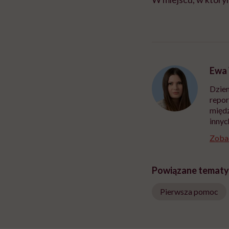
Ewa
Dzien
repor
międz
innyc
Zobac
Powiązane tematy
Pierwsza pomoc