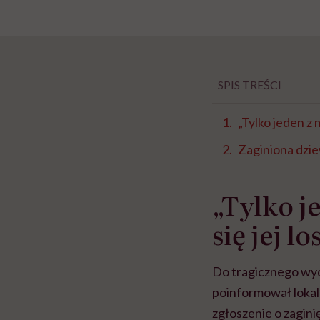
SPIS TREŚCI
„Tylko jeden z
Zaginiona dzie
„Tylko j
się jej l
Do tragicznego wy
poinformował lokaln
zgłoszenie o zaginię