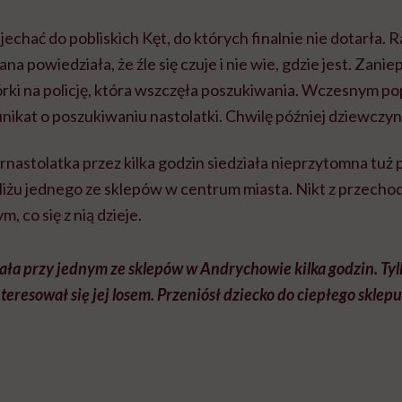
echać do pobliskich Kęt, do których finalnie nie dotarła. 
ana powiedziała, że źle się czuje i nie wie, gdzie jest. Zan
córki na policję, która wszczęła poszukiwania. Wczesnym 
kat o poszukiwaniu nastolatki. Chwilę później dziewczyna
ernastolatka przez kilka godzin siedziała nieprzytomna tuż
żu jednego ze sklepów w centrum miasta. Nikt z przecho
, co się z nią dzieje.
iała przy jednym ze sklepów w Andrychowie kilka godzin. Tyl
eresował się jej losem. Przeniósł dziecko do ciepłego sklepu