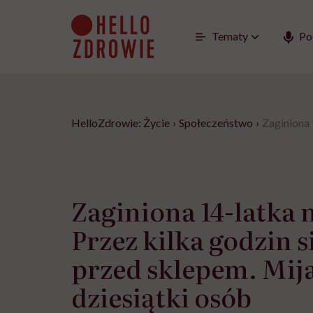
Go
to
content
Tematy
Po
HelloZdrowie: Życie
›
Społeczeństwo
›
Zaginiona 
Zaginiona 14-latka n
Przez kilka godzin s
przed sklepem. Mija
dziesiątki osób