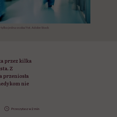
tylko jedna osoba/ fot. Adobe Stock
a przez kilka
ta. Z
a przeniosła
 medykom nie
Przeczytasz w 2 min