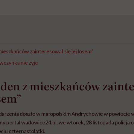
 mieszkańców zainteresował się jej losem”
wczynka nie żyje
eden z mieszkańców zaint
osem”
darzenia doszło w małopolskim Andrychowie w powiecie 
y portal wadowice24.pl, we wtorek, 28 listopada policja 
ciu czternastolatki.