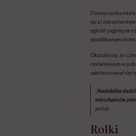
Dziewczynka miała j
ojca i zdezorientow
zgłosił zaginięcie 
opublikowano komuni
Okazało się, że czt
reklamowym w pobli
zainteresował się tym
„
Nastolatka siedz
mieszkańców zaint
portal.
Rolki