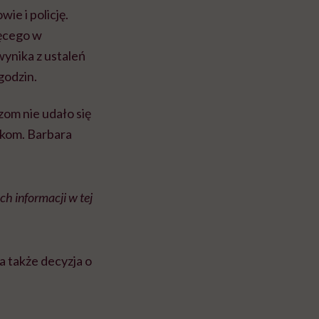
ie i policję.
ięcego w
wynika z ustaleń
godzin.
zom nie udało się
dkom. Barbara
h informacji w tej
 także decyzja o