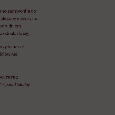
Rano zadzwoniła do
iepokojony mężczyzna
popołudniem
 odnalazła się.
 przy banerze
dniów nie
ko jeden z
” – podał lokalny