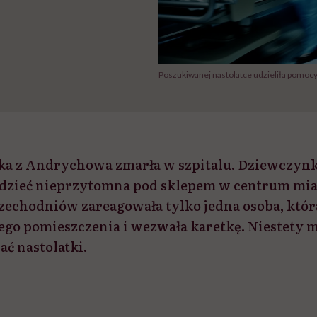
Poszukiwanej nastolatce udzieliła pomocy 
tka z Andrychowa zmarła w szpitalu. Dziewczynk
edzieć nieprzytomna pod sklepem w centrum mias
rzechodniów zareagowała tylko jedna osoba, któr
łego pomieszczenia i wezwała karetkę. Niestety
ać nastolatki.