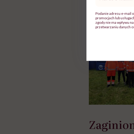
mail
*
 lekko
banalna, a może
chorym dziecku w 
ie”
zapobiegać nowotworom
to tortura. "Prze
Podanie adresu e-mail o
w tym może chyba 
promocjach lub usługa
głupota i brak wyo
zgody nie ma wpływu na 
przetwarzaniu danych o
Zaginion