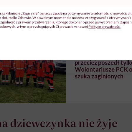
szpitalu
należy?". Headhunter o
Instrukcja". Tym 
szkadzać
zmianie pokoleniowej u
atakach paniki. Z
raz kliknięcie „Zapisz się” oznacza zgodę na otrzymywanie wiadomości o nowościach
tylko
kobiet w ciąży na rynku
warsztat pacjen
ch dot. Hello Zdrowie. W dowolnym momencie możesz zrezygnować z otrzymywania 
braźni"
pracy
ekspercki
zgodność z prawem przetwarzania, którego dokonano przed jej wycofaniem. Zapoznaj
sobowych, w tym o przysługujących Ci prawach, w naszej
Polityce prywatności
.
POLECAMY
„Pewien pan wrócił p
był zdziwiony, że go 
przecież poszedł tylko
Wolontariusze PCK o 
szuka zaginionych
a dziewczynka nie żyje