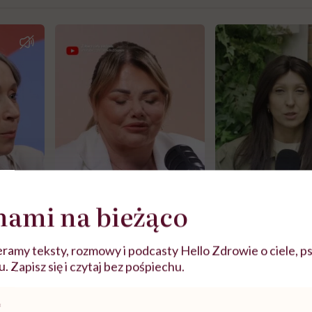
nami na bieżąco
ramy teksty, rozmowy i podcasty Hello Zdrowie o ciele, ps
j
 Zapisz się i czytaj bez pośpiechu.
zy
"Jestem w ciąży, co mi się
Wkrótce nowa "