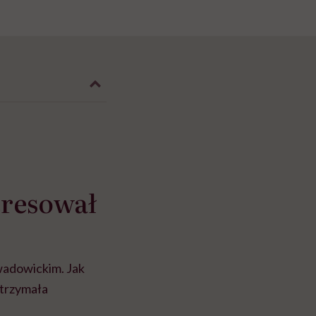
eresował
wadowickim. Jak
otrzymała