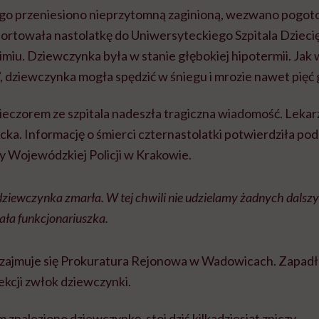
ego przeniesiono nieprzytomną zaginioną, wezwano pogotow
ortowała nastolatkę do Uniwersyteckiego Szpitala Dziec
iu. Dziewczynka była w stanie głębokiej hipotermii. Jak 
 dziewczynka mogła spędzić w śniegu i mrozie nawet pięć 
ieczorem ze szpitala nadeszła tragiczna wiadomość. Lekar
cka. Informację o śmierci czternastolatki potwierdziła po
 Wojewódzkiej Policji w Krakowie.
ziewczynka zmarła. W tej chwili nie udzielamy żadnych dalszyc
ała funkcjonariuszka.
 zajmuje się Prokuratura Rejonowa w Wadowicach. Zapadła
kcji zwłok dziewczynki.
 znaleziono dziewczynkę, stoi dziś kilkadziesiąt zniczy.