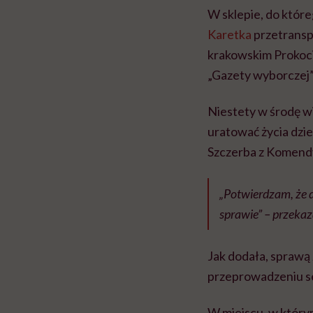
W sklepie, do któr
Karetka
przetransp
krakowskim Prokocim
„Gazety wyborczej”,
Niestety w środę w
uratować życia dzie
Szczerba z Komendy
„Potwierdzam, że d
sprawie” – przekaz
Jak dodała, sprawą
przeprowadzeniu se
W miejscu, w którym