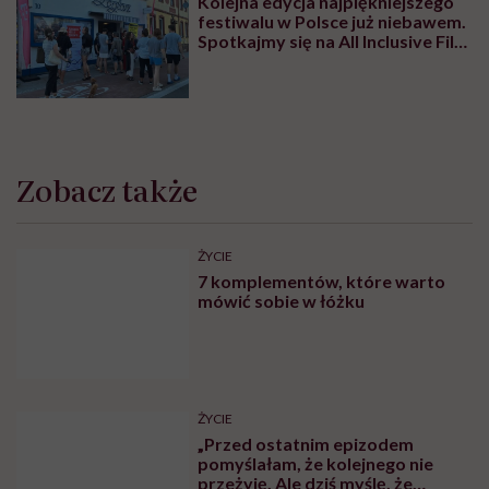
Kolejna edycja najpiękniejszego
festiwalu w Polsce już niebawem.
Spotkajmy się na All Inclusive Film
Festival w Jastarni!
Zobacz także
ŻYCIE
7 komplementów, które warto
mówić sobie w łóżku
ŻYCIE
„Przed ostatnim epizodem
pomyślałam, że kolejnego nie
przeżyję. Ale dziś myślę, że