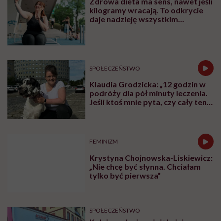
Zdrowa dieta ma sens, nawet jeśli
kilogramy wracają. To odkrycie
daje nadzieję wszystkim
walczącym z efektem jo-jo
SPOŁECZEŃSTWO
Klaudia Grodzicka: „12 godzin w
podróży dla pół minuty leczenia.
Jeśli ktoś mnie pyta, czy cały ten
trud ma sens, bez wahania
odpowiadam: 'tak’”
FEMINIZM
Krystyna Chojnowska-Liskiewicz:
„Nie chcę być słynna. Chciałam
tylko być pierwsza”
SPOŁECZEŃSTWO