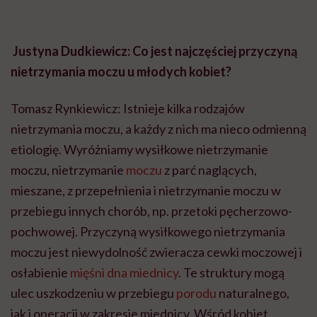
Justyna Dudkiewicz: Co jest najczęściej przyczyną
nietrzymania moczu u młodych kobiet?
Tomasz Rynkiewicz: Istnieje kilka rodzajów
nietrzymania moczu, a każdy z nich ma nieco odmienną
etiologię. Wyróżniamy wysiłkowe nietrzymanie
moczu, nietrzymanie
moczu
z parć naglących,
mieszane, z przepełnienia i nietrzymanie moczu w
przebiegu innych chorób, np. przetoki pęcherzowo-
pochwowej. Przyczyną wysiłkowego nietrzymania
moczu jest niewydolność zwieracza cewki moczowej i
osłabienie
mięśni dna miednicy
. Te struktury mogą
ulec uszkodzeniu w przebiegu
porodu
naturalnego,
jak i operacji w zakresie miednicy. Wśród kobiet