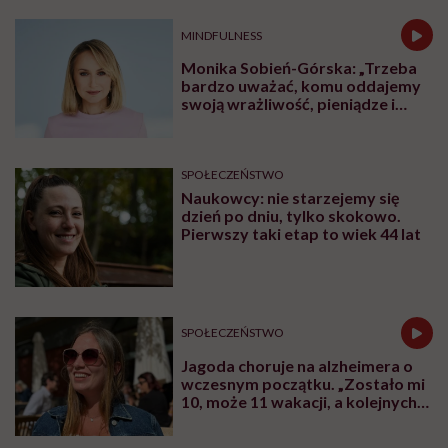
MINDFULNESS
Monika Sobień-Górska: „Trzeba
bardzo uważać, komu oddajemy
swoją wrażliwość, pieniądze i
zaufanie”
SPOŁECZEŃSTWO
Naukowcy: nie starzejemy się
dzień po dniu, tylko skokowo.
Pierwszy taki etap to wiek 44 lat
SPOŁECZEŃSTWO
Jagoda choruje na alzheimera o
wczesnym początku. „Zostało mi
10, może 11 wakacji, a kolejnych
nie będę już świadoma”