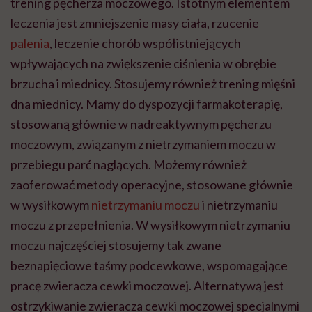
trening pęcherza moczowego. Istotnym elementem
leczenia jest zmniejszenie masy ciała, rzucenie
palenia
, leczenie chorób współistniejących
wpływających na zwiększenie ciśnienia w obrębie
brzucha i miednicy. Stosujemy również trening mięśni
dna miednicy. Mamy do dyspozycji farmakoterapię,
stosowaną głównie w nadreaktywnym pęcherzu
moczowym, związanym z nietrzymaniem moczu w
przebiegu parć naglących. Możemy również
zaoferować metody operacyjne, stosowane głównie
w wysiłkowym
nietrzymaniu moczu
i nietrzymaniu
moczu z przepełnienia. W wysiłkowym nietrzymaniu
moczu najczęściej stosujemy tak zwane
beznapięciowe taśmy podcewkowe, wspomagające
pracę zwieracza cewki moczowej. Alternatywą jest
ostrzykiwanie zwieracza cewki moczowej specjalnymi