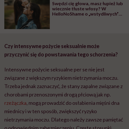
Swędzi cię głowa, masz łupież lub
wyobraźni"
wiecznie tłuste włosy? W
HelloNoShame o „wstydliwych”
przypadłościach związanych z
włosami rozmawiamy z trycholog
Magdaleną Kanią
Czy intensywne pożycie seksualnie może
przyczynić się do powstawania tego schorzenia?
Intensywne pożycie seksualne per se nie jest
związane z większym ryzykiem nietrzymania moczu.
Trzeba jednak zaznaczyć, że stany zapalne związane z
chorobami przenoszonymi drogą płciową jak np.
rzeżączka
, mogą prowadzić do osłabienia mięśni dna
miednicy i w ten sposób, zwiększyć ryzyko
nietrzymania moczu. Dlatego należy zawsze pamiętać
o odpowiednim zabezpieczeniu. Częste stosunki