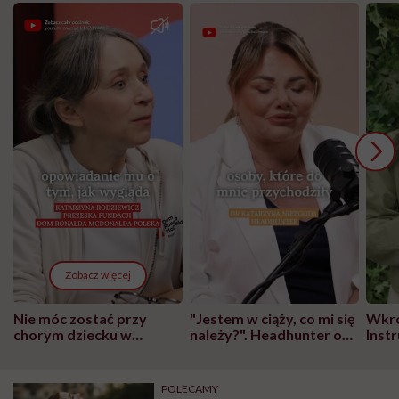
Zobacz więcej
Nie móc zostać przy
"Jestem w ciąży, co mi się
Wkró
chorym dziecku w
należy?". Headhunter o
Inst
szpitalu to tortura.
zmianie pokoleniowej u
atak
"Przeszkadzać w tym
kobiet w ciąży na rynku
wars
może chyba tylko
pracy
eksp
POLECAMY
głupota i brak