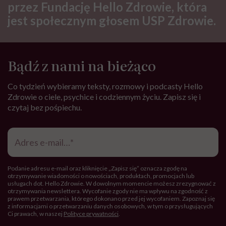
przez Fundację Hello Zdrowie, która
jest społecznym głosem USP Zdrowie.
Bądź z nami na bieżąco
Co tydzień wybieramy teksty, rozmowy i podcasty Hello
Zdrowie o ciele, psychice i codziennym życiu. Zapisz się i
czytaj bez pośpiechu.
Adres
e-
mail
*
Podanie adresu e-mail oraz kliknięcie „Zapisz się” oznacza zgodę na
otrzymywanie wiadomości o nowościach, produktach, promocjach lub
usługach dot. Hello Zdrowie. W dowolnym momencie możesz zrezygnować z
otrzymywania newslettera. Wycofanie zgody nie ma wpływu na zgodność z
prawem przetwarzania, którego dokonano przed jej wycofaniem. Zapoznaj się
z informacjami o przetwarzaniu danych osobowych, w tym o przysługujących
Ci prawach, w naszej
Polityce prywatności
.