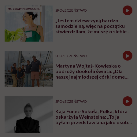
MATERIAŁY PROMOCYJNE
SPOŁECZEŃSTWO
„Jestem dziewczyną bardzo
samodzielną, więc na początku
stwierdziłam, że muszę o siebie
zadbać”. Emilia Pobiedzińska o
słodko-gorzkim doświadczeniu
menopauzy
SPOŁECZEŃSTWO
Martyna Wojtaś-Kowieska o
podróży dookoła świata: „Dla
naszej najmłodszej córki domem
jest jacht. Miała dwa latka, kiedy
wypływaliśmy w rejs”
SPOŁECZEŃSTWO
Kaja Funez-Sokoła, Polka, która
oskarżyła Weinsteina: „To ja
byłam przedstawiana jako osoba,
która musi się bronić”