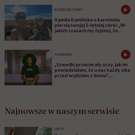
RODZICIELSTWO
Kamila Kamińska o karmieniu
piersią swojej 5-letniej córki: „W
jakich czasach my żyjemy, że
naturalne sprawy musimy
normalizować?”
FEMINIZM
„Szwedki przecierały oczy, jak im
powiedziałam, że u nas każdy sika
przed wyjściem z domu”.
Architektka o „smyczy
moczowej”
Najnowsze w naszym serwisie
DIETY