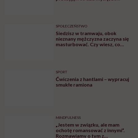
przeżyję, tylko wcześniej pójdę
po pomoc”. Alicja o wychodzeniu z
depresji
SPOŁECZEŃSTWO
Siedzisz w tramwaju, obok
nieznany mężczyzna zaczyna się
masturbować. Czy wiesz, co
robić?
SPORT
Ćwiczenia z hantlami – wypracuj
smukłe ramiona
MINDFULNESS
„Jestem w związku, ale mam
ochotę romansować z innymi”.
Rozmawiamy o tym z