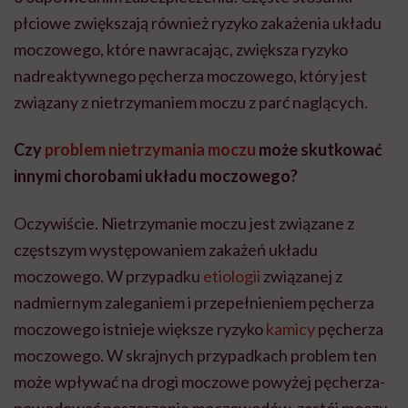
płciowe zwiększają również ryzyko zakażenia układu
moczowego, które nawracając, zwiększa ryzyko
nadreaktywnego pęcherza moczowego, który jest
związany z nietrzymaniem moczu z parć naglących.
Czy
problem nietrzymania moczu
może skutkować
innymi chorobami układu moczowego?
Oczywiście. Nietrzymanie moczu jest związane z
częstszym występowaniem zakażeń układu
moczowego. W przypadku
etiologii
związanej z
nadmiernym zaleganiem i przepełnieniem pęcherza
moczowego istnieje większe ryzyko
kamicy
pęcherza
moczowego. W skrajnych przypadkach problem ten
może wpływać na drogi moczowe powyżej pęcherza-
powodować poszerzenie moczowodów, zastój moczu