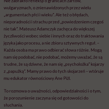
Nie zabrakło refleksji o granicach żartów,
wulgaryzmach, o znienawidzonych przez wielu
„argumentach płci i wieku”. Ale też o błędach,
nieporadności i strachu przed „powiedzeniem czegoś
nie tak”. Mateusz Adamczyk zachęca do większej
życzliwości wobec siebie i innych oraz do traktowania
języka jako procesu, a nie zbioru sztywnych reguł. –
Każda osoba ma prawo odbierać słowa różnie. Mogą
nam się podobać, nie podobać, możemy uważać, że są
trudne, że są dziwne, że nam się „psycholożka” kojarzy
z „papużką”. Mamy prawo do tych skojarzeń – wtóruje
mu edukator równościowy Ane Piżl.
To rozmowa o uważności, odpowiedzialności i o tym,
że porozumienie zaczyna się od gotowości do
słuchania.