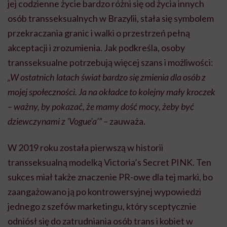
jej codzienne życie bardzo różni się od życia innych
osób transseksualnych w Brazylii, stała się symbolem
przekraczania granic i walki o przestrzeń pełną
akceptacji i zrozumienia. Jak podkreśla, osoby
transseksualne potrzebują więcej szans i możliwości:
„W ostatnich latach świat bardzo się zmienia dla osób z
mojej społeczności. Ja na okładce to kolejny mały kroczek
– ważny, by pokazać, że mamy dość mocy, żeby być
dziewczynami z 'Vogue’a’”
– zauważa.
W 2019 roku została pierwszą w historii
transseksualną modelką Victoria’s Secret PINK. Ten
sukces miał także znaczenie PR-owe dla tej marki, bo
zaangażowano ją po kontrowersyjnej wypowiedzi
jednego z szefów marketingu, który sceptycznie
odniósł się do zatrudniania osób trans i kobiet w