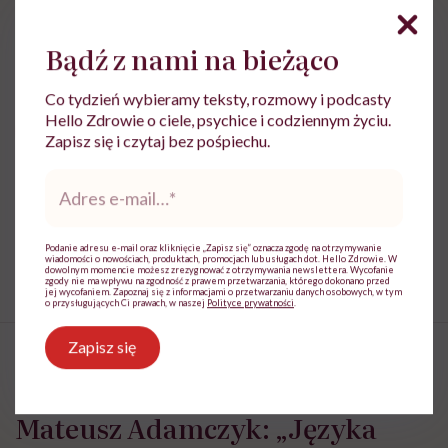
najważniejsze. Uwielbia o tym pisać i
opowiadać
Bądź z nami na bieżąco
Zobacz profil
Co tydzień wybieramy teksty, rozmowy i podcasty
Hello Zdrowie o ciele, psychice i codziennym życiu.
Udostępnij
Zapisz się i czytaj bez pośpiechu.
Adres
e-
Powiązane tematy:
mail
*
Feminizm
Równość płci
Transseksualizm
Podanie adresu e-mail oraz kliknięcie „Zapisz się” oznacza zgodę na otrzymywanie
wiadomości o nowościach, produktach, promocjach lub usługach dot. Hello Zdrowie. W
dowolnym momencie możesz zrezygnować z otrzymywania newslettera. Wycofanie
zgody nie ma wpływu na zgodność z prawem przetwarzania, którego dokonano przed
jej wycofaniem. Zapoznaj się z informacjami o przetwarzaniu danych osobowych, w tym
o przysługujących Ci prawach, w naszej
Polityce prywatności
.
Zapisz się
HelloZdrowie: Życie
›
Społeczeństwo
›
Mateusz Adamczyk: „Jęz
Mateusz Adamczyk: „Języka