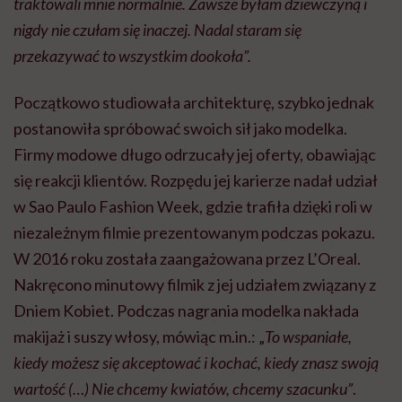
traktowali mnie normalnie. Zawsze byłam dziewczyną i
nigdy nie czułam się inaczej. Nadal staram się
przekazywać to wszystkim dookoła”.
Początkowo studiowała architekturę, szybko jednak
postanowiła spróbować swoich sił jako modelka.
Firmy modowe długo odrzucały jej oferty, obawiając
się reakcji klientów. Rozpędu jej karierze nadał udział
w Sao Paulo Fashion Week, gdzie trafiła dzięki roli w
niezależnym filmie prezentowanym podczas pokazu.
W 2016 roku została zaangażowana przez L’Oreal.
Nakręcono minutowy filmik z jej udziałem związany z
Dniem Kobiet. Podczas nagrania modelka nakłada
makijaż i suszy włosy, mówiąc m.in.: „
To wspaniałe,
kiedy możesz się akceptować i kochać, kiedy znasz swoją
wartość (…) Nie chcemy kwiatów, chcemy szacunku”
.