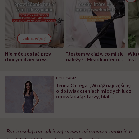
Zobacz więcej
Nie móc zostać przy
"Jestem w ciąży, co mi się
Wkró
chorym dziecku w
należy?". Headhunter o
Inst
szpitalu to tortura.
zmianie pokoleniowej u
atak
"Przeszkadzać w tym
kobiet w ciąży na rynku
wars
może chyba tylko
pracy
eksp
POLECAMY
głupota i brak
Jenna Ortega: „Wciąż najczęściej
wyobraźni"
o doświadczeniach młodych ludzi
opowiadają starzy, biali
mężczyźni”
„Bycie osobą transpłciową zazwyczaj oznacza zamknięte