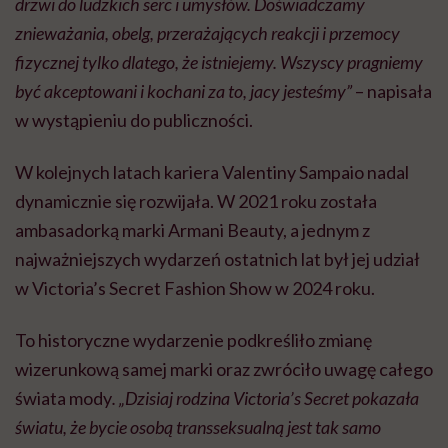
drzwi do ludzkich serc i umysłów. Doświadczamy
znieważania, obelg, przerażających reakcji i przemocy
fizycznej tylko dlatego, że istniejemy. Wszyscy pragniemy
być akceptowani i kochani za to, jacy jesteśmy”
– napisała
w wystąpieniu do publiczności.
W kolejnych latach kariera Valentiny Sampaio nadal
dynamicznie się rozwijała. W 2021 roku została
ambasadorką marki Armani Beauty, a jednym z
najważniejszych wydarzeń ostatnich lat był jej udział
w Victoria’s Secret Fashion Show w 2024 roku.
To historyczne wydarzenie podkreśliło zmianę
wizerunkową samej marki oraz zwróciło uwagę całego
świata mody
. „Dzisiaj rodzina Victoria’s Secret pokazała
światu, że bycie osobą transseksualną jest tak samo