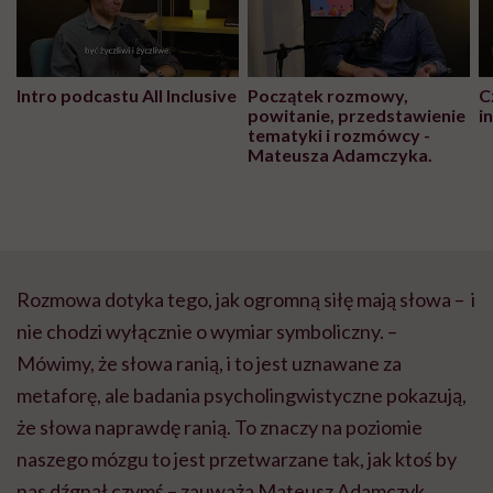
Intro podcastu All Inclusive
Początek rozmowy,
C
powitanie, przedstawienie
i
tematyki i rozmówcy -
Mateusza Adamczyka.
Rozmowa dotyka tego, jak ogromną siłę mają słowa – i
nie chodzi wyłącznie o wymiar symboliczny. –
Mówimy, że słowa ranią, i to jest uznawane za
metaforę, ale badania psycholingwistyczne pokazują,
że słowa naprawdę ranią. To znaczy na poziomie
naszego mózgu to jest przetwarzane tak, jak ktoś by
nas dźgnął czymś – zauważa Mateusz Adamczyk.