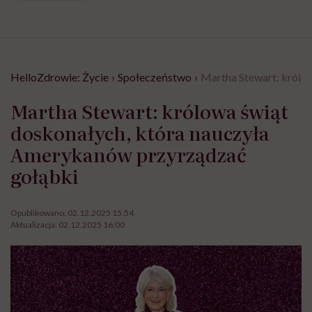
HelloZdrowie: Życie
›
Społeczeństwo
›
Martha Stewart: królo
Martha Stewart: królowa świąt
doskonałych, która nauczyła
Amerykanów przyrządzać
gołąbki
Opublikowano:
02.12.2025 15:54
Aktualizacja:
02.12.2025 16:00