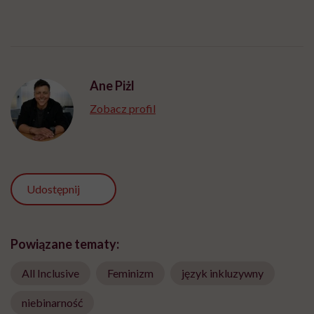
Ane Piżl
Zobacz profil
Udostępnij
Powiązane tematy:
All Inclusive
Feminizm
język inkluzywny
niebinarność