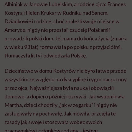
Albiniak w Janowie Lubelskim, a rodzice ojca: Frances
Kostyra i Helen Krukar w Rudniku nad Sanem.
Dziadkowie i rodzice, choć znaleźli swoje miejsce w
Ameryce, nigdy nie przestali czuć się Polakami i
prowadzili polski dom. Jej mama do końca życia (zmarła
w wieku 93 lat) rozmawiała po polsku z przyjaciółmi,
tłumaczyła listy i odwiedzała Polskę.
Dzieciństwo w domu Kostyrów nie było łatwe przede
wszystkim ze względu na dyscyplinę i rygor narzucony
przez ojca. Najważniejsza była nauka i obowiązki
domowe, a dopiero później rozrywki. Jak wspominała
Martha, dzieci chodziły „jak w zegarku” i nigdy nie
zasługiwały na pochwałę. Jak mówiła, przejęła te
zasady jak swoje i stosowała wobec swoich
pracowników i członków rodziny.
„Jestem