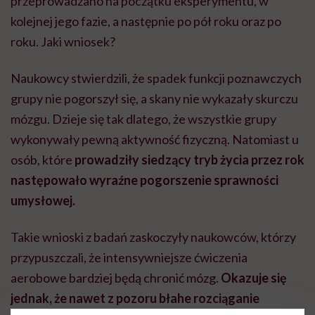
przeprowadzano na początku eksperymentu, w
kolejnej jego fazie, a następnie po pół roku oraz po
roku. Jaki wniosek?
Naukowcy stwierdzili, że spadek funkcji poznawczych
grupy nie pogorszył się, a skany nie wykazały skurczu
mózgu. Dzieje się tak dlatego, że wszystkie grupy
wykonywały pewną aktywność fizyczną. Natomiast u
osób, które
prowadziły siedzący tryb życia przez rok
następowało wyraźne pogorszenie sprawności
umysłowej.
Takie wnioski z badań zaskoczyły naukowców, którzy
przypuszczali, że intensywniejsze ćwiczenia
aerobowe bardziej będą chronić mózg.
Okazuje się
jednak, że nawet z pozoru błahe rozciąganie