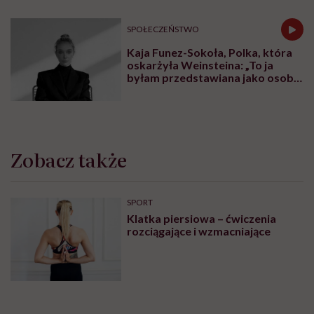
FEMINIZM
Krystyna Chojnowska-Liskiewicz:
„Nie chcę być słynna. Chciałam
tylko być pierwsza”
MINDFULNESS
Monika Sobień-Górska: „Trzeba
bardzo uważać, komu oddajemy
swoją wrażliwość, pieniądze i
zaufanie”
SPOŁECZEŃSTWO
Kolejna edycja najpiękniejszego
festiwalu w Polsce już niebawem.
Spotkajmy się na All Inclusive Film
Festival w Jastarni!