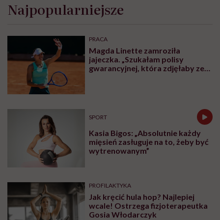
Kobieta dojrzała na rynku
pracy. O prawie, dyskryminacji i
przedwczesnej rezygnacji z
kariery