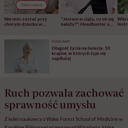
Zobacz więcej
Nie móc zostać przy
"Jestem w ciąży, co mi się
Wkró
chorym dziecku w
należy?". Headhunter o
Inst
szpitalu to tortura.
zmianie pokoleniowej u
atak
"Przeszkadzać w tym
kobiet w ciąży na rynku
wars
może chyba tylko
pracy
eksp
POLECAMY
głupota i brak
Długość życia na świecie. 10
wyobraźni"
krajów, w których żyje się
najdłużej
Ruch pozwala zachować
sprawność umysłu
Z kolei naukowcy z Wake Forest School of Medicine w
Karolinie Północnej przeprowadzili badania, które