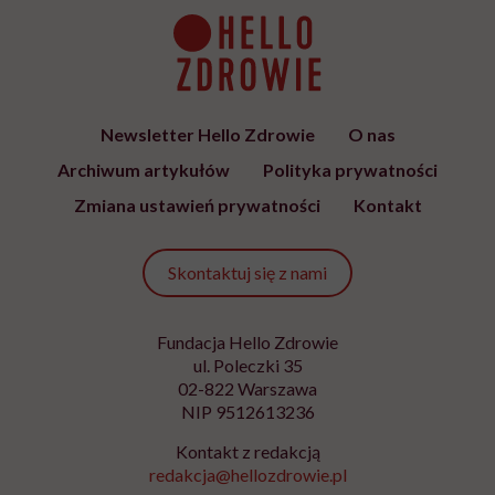
Bądź z nami na bieżąco
Co tydzień wybieramy teksty, rozmowy i podcasty Hello
Zdrowie o ciele, psychice i codziennym życiu. Zapisz się i
czytaj bez pośpiechu.
Adres
e-
mail
*
Podanie adresu e-mail oraz kliknięcie „Zapisz się” oznacza zgodę na
otrzymywanie wiadomości o nowościach, produktach, promocjach lub
usługach dot. Hello Zdrowie. W dowolnym momencie możesz zrezygnować z
otrzymywania newslettera. Wycofanie zgody nie ma wpływu na zgodność z
prawem przetwarzania, którego dokonano przed jej wycofaniem. Zapoznaj się
z informacjami o przetwarzaniu danych osobowych, w tym o przysługujących
Ci prawach, w naszej
Polityce prywatności
.
Zapisz się