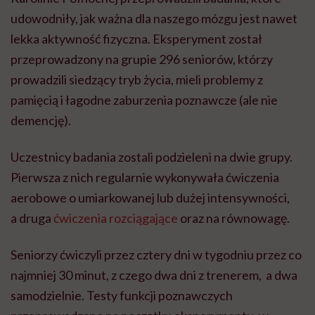
udowodniły, jak ważna dla naszego mózgu jest nawet
lekka aktywność fizyczna. Eksperyment został
przeprowadzony na grupie 296 seniorów, którzy
prowadzili siedzący tryb życia, mieli problemy z
pamięcią i łagodne zaburzenia poznawcze (ale nie
demencję).
Uczestnicy badania zostali podzieleni na dwie grupy.
Pierwsza z nich regularnie wykonywała ćwiczenia
aerobowe o umiarkowanej lub dużej intensywności,
a druga
ćwiczenia rozciągające
oraz na równowagę.
Seniorzy ćwiczyli przez cztery dni w tygodniu przez co
najmniej 30 minut, z czego dwa dni z trenerem, a dwa
samodzielnie. Testy funkcji poznawczych