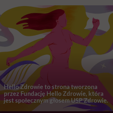
SPOŁECZEŃSTWO
Kaja Funez-Sokoła, Polka, która
oskarżyła Weinsteina: „To ja
byłam przedstawiana jako osoba,
która musi się bronić”
Zobacz także
SPORT
Klatka piersiowa – ćwiczenia
rozciągające i wzmacniające