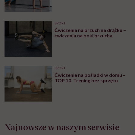
SPORT
Platforma wibracyjna – efekty,
przeciwwskazania i skutki
uboczne
SPORT
Ćwiczenia z hantlami – wypracuj
smukłe ramiona
SPORT
Ćwiczenia na biust. 6 sposobów
na jędrne piersi