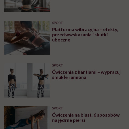
Najpopularniejsze
PRACA
Magda Linette zamroziła
jajeczka. „Szukałam polisy
gwarancyjnej, która zdjęłaby ze
mnie presję tykającego czasu”
SPORT
Kasia Bigos: „Absolutnie każdy
mięsień zasługuje na to, żeby być
wytrenowanym”
PROFILAKTYKA
Jak kręcić hula hop? Najlepiej
wcale! Ostrzega fizjoterapeutka
Gosia Włodarczyk