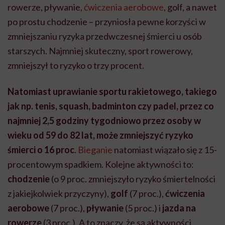
rowerze, pływanie,
ćwiczenia aerobowe
, golf, a nawet
po prostu chodzenie – przyniosła pewne korzyści w
zmniejszaniu ryzyka przedwczesnej śmierci u osób
starszych. Najmniej skuteczny, sport rowerowy,
zmniejszył to ryzyko o trzy procent.
Natomiast uprawianie sportu rakietowego, takiego
jak np. tenis, squash, badminton czy padel, przez co
najmniej 2,5 godziny tygodniowo przez osoby w
wieku od 59 do 82 lat, może zmniejszyć ryzyko
śmierci o 16 proc
.
Bieganie
natomiast wiązało się z 15-
procentowym spadkiem. Kolejne aktywności to:
chodzenie
(o 9 proc. zmniejszyło ryzyko śmiertelności
z jakiejkolwiek przyczyny),
golf
(7 proc.),
ćwiczenia
aerobowe
(7 proc.),
pływanie
(5 proc.) i
jazda na
rowerze
(3 proc.). A to znaczy, że są aktywności