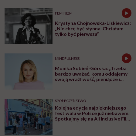
SPORT
Ćwiczenia na brzuch na drążku –
ćwiczenia na boki brzucha
SPORT
Ćwiczenia na pośladki w domu –
TOP 10. Trening bez sprzętu
Najnowsze w naszym serwisie