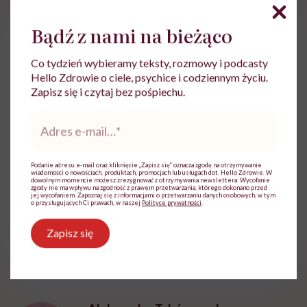
wspomaga funkcje poznawcze mózgu.
To bardzo
dobra wiadomość dla mniej sprawnych fizycznie
Bądź z nami na bieżąco
seniorów.
Co tydzień wybieramy teksty, rozmowy i podcasty
Hello Zdrowie o ciele, psychice i codziennym życiu.
Dr Laura Baker, główna autorka badania, w rozmowie
Zapisz się i czytaj bez pośpiechu.
z zagranicznymi mediami powiedziała, że dorośli
Adres
potrzebują co najmniej 150 minut aktywności
e-
fizycznej tygodniowo o umiarkowanej intensywności,
mail
*
aby wzmocnić proces oddychania i zwiększyć
Podanie adresu e-mail oraz kliknięcie „Zapisz się” oznacza zgodę na otrzymywanie
wiadomości o nowościach, produktach, promocjach lub usługach dot. Hello Zdrowie. W
częstotliwość akcji serca.
dowolnym momencie możesz zrezygnować z otrzymywania newslettera. Wycofanie
zgody nie ma wpływu na zgodność z prawem przetwarzania, którego dokonano przed
jej wycofaniem. Zapoznaj się z informacjami o przetwarzaniu danych osobowych, w tym
o przysługujących Ci prawach, w naszej
Polityce prywatności
.
źródła:dailymail.co.uk, monitor.co.ug
Zapisz się