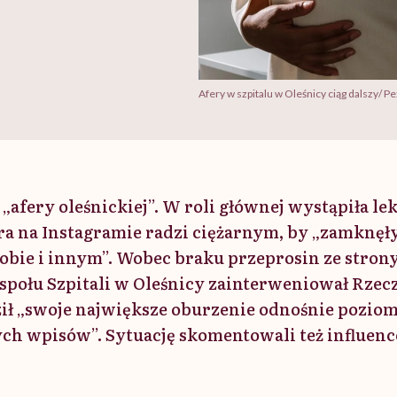
Afery w szpitalu w Oleśnicy ciąg dalszy/ P
„afery oleśnickiej”. W roli głównej wystąpiła le
óra na Instagramie radzi ciężarnym, by „zamknęł
 sobie i innym”. Wobec braku przeprosin ze stron
połu Szpitali w Oleśnicy zainterweniował Rzec
ił „swoje największe oburzenie odnośnie pozio
h wpisów”. Sytuację skomentowali też influence