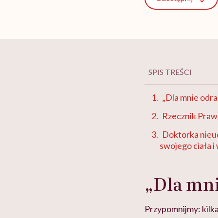
SPIS TREŚCI
„Dla mnie odra
Rzecznik Praw
Doktorka nieuc
swojego ciała i
„Dla mni
Przypomnijmy: kilk