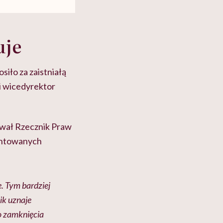
uje
iło za zaistniałą
mi wicedyrektor
ował Rzecznik Praw
zentowanych
. Tym bardziej
ik uznaje
o zamknięcia