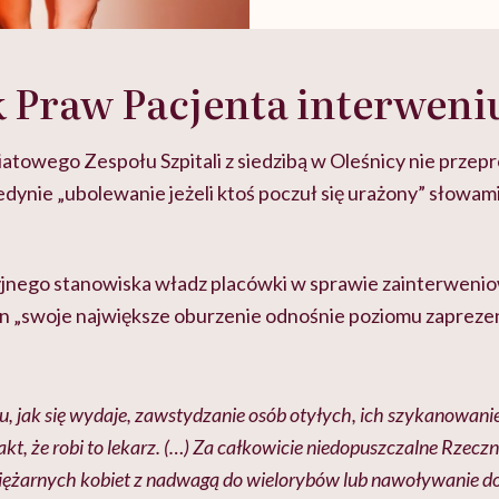
 Praw Pacjenta interweni
owego Zespołu Szpitali z siedzibą w Oleśnicy nie przepros
jedynie „ubolewanie jeżeli ktoś poczuł się urażony” słowa
jnego stanowiska władz placówki w sprawie zainterweni
on „swoje największe oburzenie odnośnie poziomu zapre
u, jak się wydaje, zawstydzanie osób otyłych, ich szykanowanie
akt, że robi to lekarz. (…) Za całkowicie niedopuszczalne Rzeczn
ężarnych kobiet z nadwagą do wielorybów lub nawoływanie d