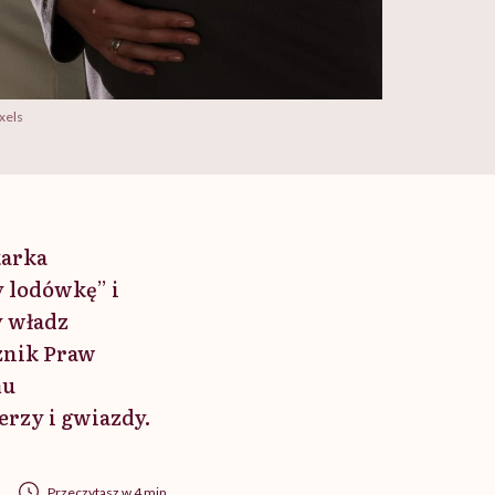
exels
karka
y lodówkę” i
y władz
znik Praw
mu
rzy i gwiazdy.
Przeczytasz w 4 min