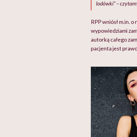
lodówki” – czytam
RPP wniósł m.in. o
wypowiedziami zam
autorką całego za
pacjenta jest prawo