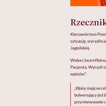
Rzecznik
Kierownictwo Powiat
sytuację, wyraziło 
Jagielskiej.
Wobec bezrefleksy
Pacjenta. Wyraził 
wpisów”.
„Wpisy mają na cel
bulwersujący jest f
przyrównywanie ci