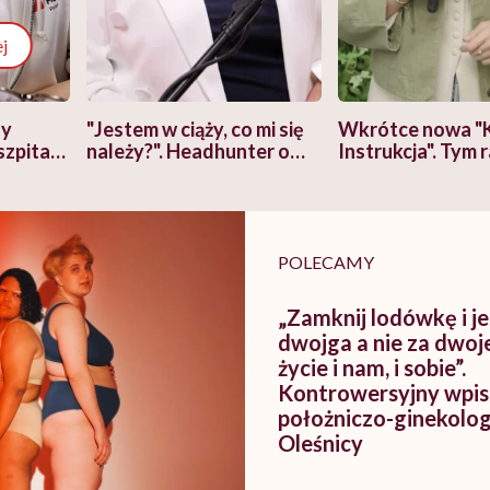
j
zy
"Jestem w ciąży, co mi się
Wkrótce nowa "
szpitalu
należy?". Headhunter o
Instrukcja". Tym 
szkadzać
zmianie pokoleniowej u
atakach paniki. Z
tylko
kobiet w ciąży na rynku
warsztat pacjen
braźni"
pracy
ekspercki
POLECAMY
„Zamknij lodówkę i je
dwojga a nie za dwoj
życie i nam, i sobie”.
Kontrowersyjny wpis
położniczo-ginekolo
Oleśnicy