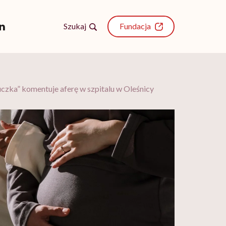
Szukaj
Fundacja
uczka” komentuje aferę w szpitalu w Oleśnicy