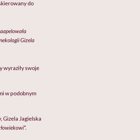
 skierowany do
 zaapelowała
nekologii Gizela
y wyraziły swoje
ymi w podobnym
, Gizela Jagielska
człowiekowi
”.