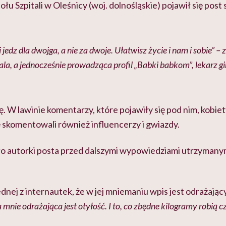
 Szpitali w Oleśnicy (woj. dolnośląskie) pojawił się post
jedz dla dwojga, a nie za dwoje. Ułatwisz życie i nam i sobie” –
ala, a jednocześnie prowadząca profil „Babki babkom”, lekarz gi
 W lawinie komentarzy, które pojawiły się pod nim, kobiet
 skomentowali również influencerzy i gwiazdy.
ło autorki posta przed dalszymi wypowiedziami utrzyman
nej z internautek, że w jej mniemaniu wpis jest odrażający
 mnie odrażająca jest otyłość. I to, co zbędne kilogramy robią 