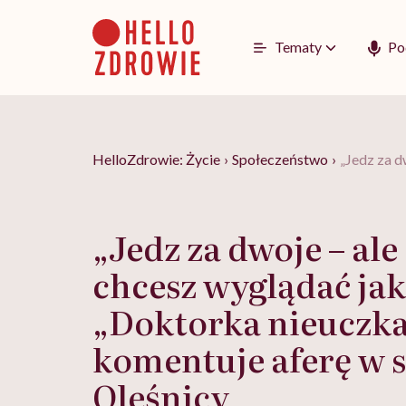
Go
to
content
Tematy
Po
HelloZdrowie: Życie
›
Społeczeństwo
›
„Jedz za d
„Jedz za dwoje – ale
chcesz wyglądać jak
„Doktorka nieuczka
komentuje aferę w s
Oleśnicy