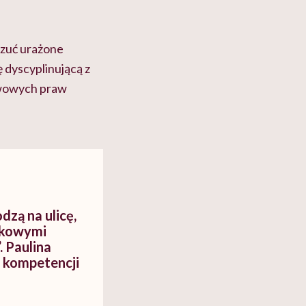
czuć urażone
dyscyplinującą z
awowych praw
dzą na ulicę,
akowymi
. Paulina
 kompetencji