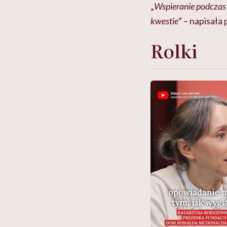
„
Wspieranie podczas p
kwestie
” – napisała
Rolki