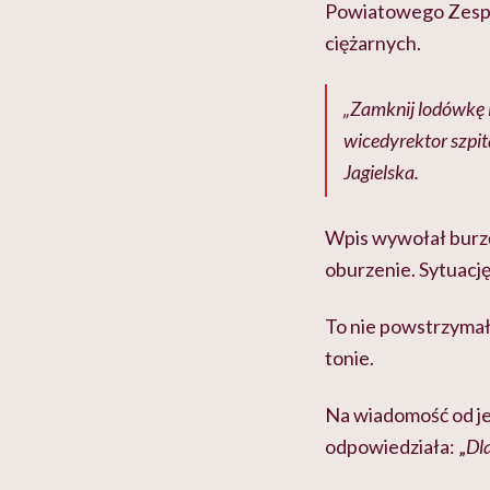
Powiatowego Zespołu
ciężarnych.
„Zamknij lodówkę i 
wicedyrektor szpit
Jagielska.
Wpis wywołał burzę.
oburzenie. Sytuację
To nie powstrzyma
tonie.
Na wiadomość od jed
odpowiedziała: „
Dla