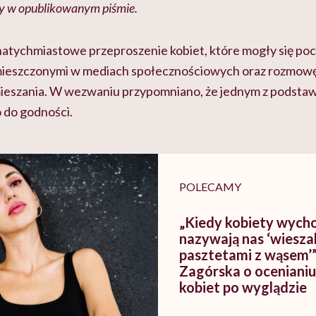
y w opublikowanym piśmie.
 natychmiastowe przeproszenie kobiet, które mogły się po
ieszczonymi w mediach społecznościowych oraz rozmowę 
mieszania. W wezwaniu przypomniano, że jednym z podst
 do godności.
POLECAMY
„Kiedy kobiety wycho
nazywają nas ‘wiesz
pasztetami z wąsem’”
Zagórska o ocenianiu
kobiet po wyglądzie