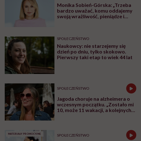
Czy obecność rodziców przy
hospitalizowanych dzieciach naprawdę
wpływa na skuteczność leczenia? Dziś
odpowiedź świata nauki jest jednoznaczna:
tak. Opieka skoncentrowana na rodzinie nie
jest dodatkiem do terapii, ale jej integralną
częścią.
Udostępnij
Posłuchaj
Wysłuchasz w 65 min
W rozmowie z Karoliną Wierzbińską Katarzyna