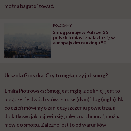
można bagatelizować.
POLECAMY
Smog panuje w Polsce. 36
polskich miast znalazło się w
europejskim rankingu 50
najbardziej zanieczyszczonych
Urszula Gruszka: Czy to mgła, czy już smog?
Emilia Piotrowska: Smog jest mgłą, z definicji jest to
połączenie dwóch słów: smoke (dym) i fog (mgła). Na
co dzień mówimy o zanieczyszczeniu powietrza, a
dodatkowo jak pojawia się „mleczna chmura”, można
mówić o smogu. Zależne jest to od warunków