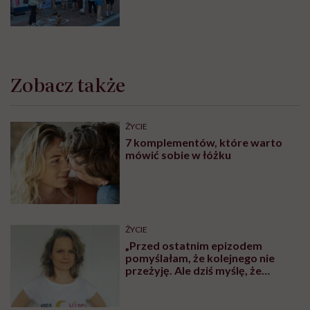
Najpopularniejsze
MINDFULNESS
Monika Sobień-Górska: „Trzeba
bardzo uważać, komu oddajemy
swoją wrażliwość, pieniądze i
zaufanie”
SPOŁECZEŃSTWO
Naukowcy: nie starzejemy się
dzień po dniu, tylko skokowo.
Pierwszy taki etap to wiek 44 lat
SPOŁECZEŃSTWO