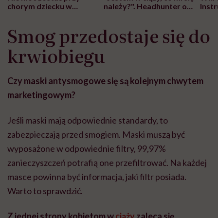
chorym dziecku w
należy?". Headhunter o
Inst
szpitalu to tortura.
zmianie pokoleniowej u
atak
"Przeszkadzać w tym
kobiet w ciąży na rynku
wars
Smog przedostaje się do
może chyba tylko
pracy
eksp
głupota i brak
krwiobiegu
wyobraźni"
Czy maski antysmogowe się są kolejnym chwytem
marketingowym?
Jeśli maski mają odpowiednie standardy, to
zabezpieczają przed smogiem. Maski muszą być
wyposażone w odpowiednie filtry, 99,97%
zanieczyszczeń potrafią one przefiltrować. Na każdej
masce powinna być informacja, jaki filtr posiada.
Warto to sprawdzić.
Z jednej strony kobietom w
ciąży
zaleca się