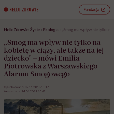
Go
to
Fundacja
content
HelloZdrowie: Życie
›
Ekologia
›
„Smog ma wpływ nie tylko na 
„Smog ma wpływ nie tylko na
kobietę w ciąży, ale także na jej
dziecko” – mówi Emilia
Piotrowska z Warszawskiego
Alarmu Smogowego
Opublikowano:
09.11.2018 13:17
Aktualizacja:
24.04.2019 10:42