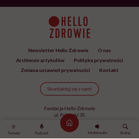
ŻYCIE
„Przed ostatnim epizodem
pomyślałam, że kolejnego nie
przeżyję. Ale dziś myślę, że
przeżyję, tylko wcześniej pójdę
po pomoc”. Alicja o wychodzeniu z
depresji
SPOŁECZEŃSTWO
Siedzisz w tramwaju, obok
nieznany mężczyzna zaczyna się
masturbować. Czy wiesz, co
robić?
SPORT
Ćwiczenia z hantlami – wypracuj
smukłe ramiona
Strona główna
Multimedia
Szukaj
Tematy
Podcast