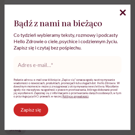
Bądź z nami na bieżąco
Co tydzień wybieramy teksty, rozmowy i podcasty
Hello Zdrowie o ciele, psychice i codziennym życiu.
Urszula Gruszka
Zapisz się i czytaj bez pośpiechu.
Redaktorka pisząca głównie o psychologii i
Adres
tematach stricte medycznych
e-
mail
*
Zobacz profil
Podanie adresu e-mail oraz kliknięcie „Zapisz się” oznacza zgodę na otrzymywanie
wiadomości o nowościach, produktach, promocjach lub usługach dot. Hello Zdrowie. W
dowolnym momencie możesz zrezygnować z otrzymywania newslettera. Wycofanie
zgody nie ma wpływu na zgodność z prawem przetwarzania, którego dokonano przed
Udostępnij
jej wycofaniem. Zapoznaj się z informacjami o przetwarzaniu danych osobowych, w tym
o przysługujących Ci prawach, w naszej
Polityce prywatności
.
Zapisz się
Powiązane tematy:
Smog