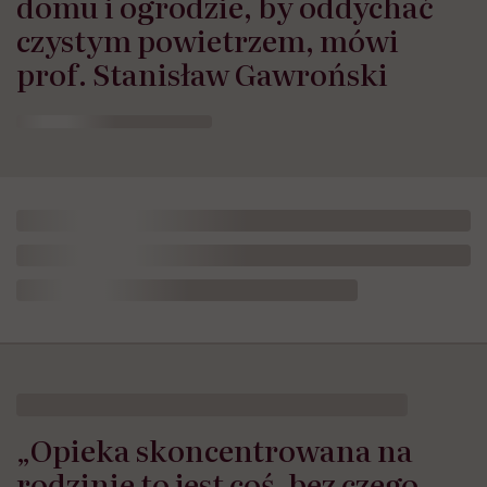
domu i ogrodzie, by oddychać
czystym powietrzem, mówi
prof. Stanisław Gawroński
HelloZdrowie: Życie
›
Rodzicielstwo
›
„Opieka skoncentrowana 
„Opieka skoncentrowana na