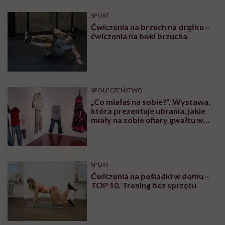
oskarżyła Weinsteina: „To ja
byłam przedstawiana jako osoba,
która musi się bronić”
RODZICIELSTWO
Kamila Kamińska o karmieniu
piersią swojej 5-letniej córki: „W
jakich czasach my żyjemy, że
naturalne sprawy musimy
normalizować?”
FEMINIZM
„Szwedki przecierały oczy, jak im
powiedziałam, że u nas każdy sika
przed wyjściem z domu”.
Architektka o „smyczy
moczowej”