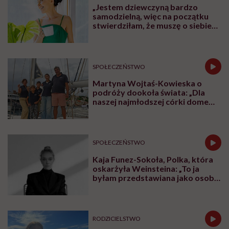
Rodziewicz, prezeska Fundacji Dom Ronalda
McDonalda Polska opowiada o tym, dlaczego dzieci,
przy których są rodzice, zdrowieją szybciej i lepiej
znoszą leczenie. Mówi też o godności rodzin w
szpitalach, o potrzebie bliskości, komunikacji i o tym,
dlaczego rodzic nie może czuć się tam jak intruz.
Posłuchaj
podcastu
Posłuchaj nas również na:
YouTube
Spotify
To również rozmowa o bardzo konkretnych
rozwiązaniach, które zmieniają polskie szpitale: