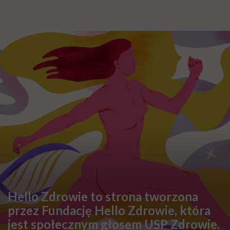
Najnowsze w naszym serwisie
DIETY
Zdrowa dieta ma sens, nawet jeśli
kilogramy wracają. To odkrycie
daje nadzieję wszystkim
walczącym z efektem jo-jo
SPOŁECZEŃSTWO
Klaudia Grodzicka: „12 godzin w
podróży dla pół minuty leczenia.
Jeśli ktoś mnie pyta, czy cały ten
trud ma sens, bez wahania
odpowiadam: 'tak’”
FEMINIZM
Krystyna Chojnowska-Liskiewicz:
„Nie chcę być słynna. Chciałam
tylko być pierwsza”