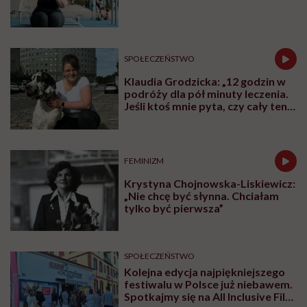
Udostępnij
Powiązane tematy:
chore dziecko
Dziecko
podcast
Rodzice
szpitale
Treści zawarte w serwisie mają wyłącznie
i
charakter informacyjny i nie stanowią porady
lekarskiej. Pamiętaj, że w przypadku
problemów ze zdrowiem należy bezwzględnie
skonsultować się z lekarzem.