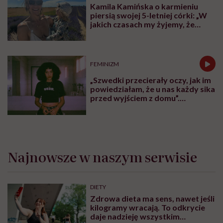
Domach Ronalda McDonalda, pokojach rodzinnych i
tysiącach łóżek dla rodziców, dzięki którym opieka nad
dzieckiem staje się bardziej ludzka. Bo kiedy choruje
dziecko, wsparcia potrzebuje cała rodzina.
Karolina Wierzbińska
Redaktorka naczelna #Wykładowczyni
#Aktywistka. Sprawia, że pewne rzeczy się
inicjują, łączy ludzi i projekty, kocha
procesy i sprawdzanie, co fantastycznego
może się czaić za rogiem
Zobacz profil