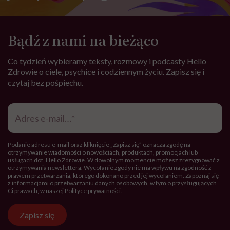
SPOŁECZEŃSTWO
Kolejna edycja najpiękniejszego
festiwalu w Polsce już niebawem.
Spotkajmy się na All Inclusive Film
Festival w Jastarni!
Zobacz także
ŻYCIE
7 komplementów, które warto
mówić sobie w łóżku