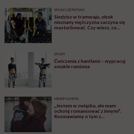
Jagoda choruje na alzheimera o
wczesnym początku. „Zostało mi
10, może 11 wakacji, a kolejnych
nie będę już świadoma”
MATERIAŁY PROMOCYJNE
SPOŁECZEŃSTWO
„Jestem dziewczyną bardzo
samodzielną, więc na początku
stwierdziłam, że muszę o siebie
zadbać”. Emilia Pobiedzińska o
słodko-gorzkim doświadczeniu
menopauzy
SPOŁECZEŃSTWO
Martyna Wojtaś-Kowieska o
podróży dookoła świata: „Dla
naszej najmłodszej córki domem
jest jacht. Miała dwa latka, kiedy
wypływaliśmy w rejs”
SPOŁECZEŃSTWO
Kaja Funez-Sokoła, Polka, która