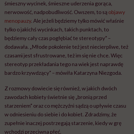
śmieszny wycinek, śmieszne uderzenia gorąca,
nerwowość, nadpobudliwość. Owszem, to są
objawy
menopauzy
. Ale jeżeli będziemy tylko mówić właśnie
tylko o jakichś wycinkach, takich punktach, to
będziemy cały czas pogłębiać te stereotypy” –
dodawała. „Młode pokolenie też jest niecierpliwe, też
czasami jest sfrustrowane, też im się nie chce. Więc
stereotyp przekładania tego na wiek jest naprawdę
bardzo krzywdzący” – mówiła Katarzyna Niezgoda.
Z rozmowy dowiecie się również, w jakich dwóch
zawodach kobiety świetnie się „bronią przed
starzeniem” oraz co mężczyźni sądzą o upływie czasu
w odniesieniu do siebie i do kobiet. Zdradzimy, że
zupełnie inaczej postrzegają starzenie, kiedy w grę
wchodzi przeciwna płeć.