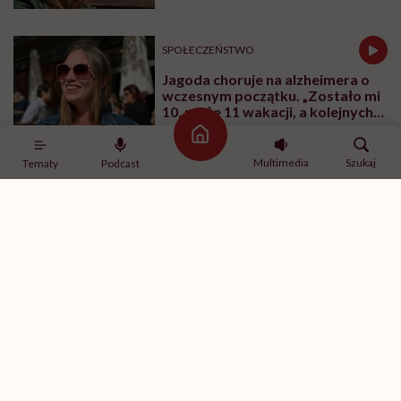
SPOŁECZEŃSTWO
Jagoda choruje na alzheimera o
wczesnym początku. „Zostało mi
10, może 11 wakacji, a kolejnych
nie będę już świadoma”
Strona główna
Multimedia
Szukaj
Tematy
Podcast
MATERIAŁY PROMOCYJNE
SPOŁECZEŃSTWO
„Jestem dziewczyną bardzo
samodzielną, więc na początku
stwierdziłam, że muszę o siebie
zadbać”. Emilia Pobiedzińska o
słodko-gorzkim doświadczeniu
menopauzy
RODZICIELSTWO
„Opieka skoncentrowana na
rodzinie to jest coś, bez czego
współczesna medycyna sobie nie
poradzi”