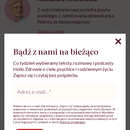
Z wykształcenia nauczycielka języka
polskiego, z zamiłowania dziennikarka.
Wierzy, że słowa mają moc
Zobacz profil
Bądź z nami na bieżąco
Udostępnij
Co tydzień wybieramy teksty, rozmowy i podcasty
Hello Zdrowie o ciele, psychice i codziennym życiu.
Zapisz się i czytaj bez pośpiechu.
Powiązane tematy:
Adres
starość
starzenie
e-
mail
*
Podanie adresu e-mail oraz kliknięcie „Zapisz się” oznacza zgodę na otrzymywanie
wiadomości o nowościach, produktach, promocjach lub usługach dot. Hello Zdrowie. W
dowolnym momencie możesz zrezygnować z otrzymywania newslettera. Wycofanie
zgody nie ma wpływu na zgodność z prawem przetwarzania, którego dokonano przed
jej wycofaniem. Zapoznaj się z informacjami o przetwarzaniu danych osobowych, w tym
o przysługujących Ci prawach, w naszej
Polityce prywatności
.