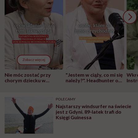
Zobacz więcej
Nie móc zostać przy
"Jestem w ciąży, co mi się
Wkró
chorym dziecku w
należy?". Headhunter o
Inst
szpitalu to tortura.
zmianie pokoleniowej u
atak
"Przeszkadzać w tym
kobiet w ciąży na rynku
wars
może chyba tylko
pracy
eksp
POLECAMY
głupota i brak
Najstarszy windsurfer na świecie
wyobraźni"
jest z Gdyni. 89-latek trafi do
Księgi Guinessa