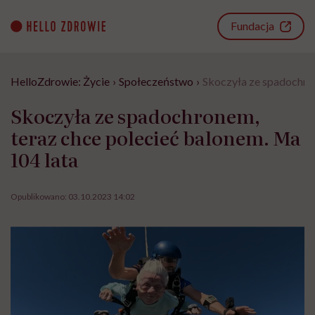
Go
to
Fundacja
content
HelloZdrowie: Życie
›
Społeczeństwo
›
Skoczyła ze spadochron
Skoczyła ze spadochronem,
teraz chce polecieć balonem. Ma
104 lata
Opublikowano:
03.10.2023 14:02