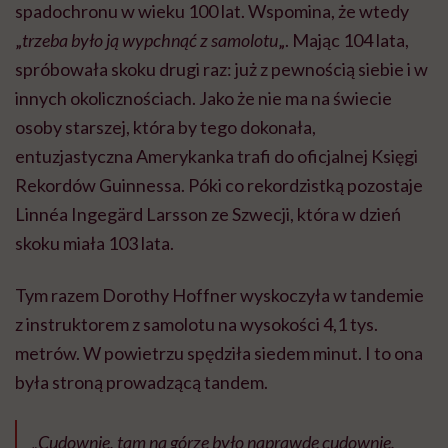
spadochronu w wieku 100 lat. Wspomina, że wtedy
„
trzeba było ją wypchnąć z samolotu
„. Mając 104 lata,
spróbowała skoku drugi raz: już z pewnością siebie i w
innych okolicznościach. Jako że nie ma na świecie
osoby starszej, która by tego dokonała,
entuzjastyczna Amerykanka trafi do oficjalnej Księgi
Rekordów Guinnessa. Póki co rekordzistką pozostaje
Linnéa Ingegärd Larsson ze Szwecji, która w dzień
skoku miała 103 lata.
Tym razem Dorothy Hoffner wyskoczyła w tandemie
z instruktorem z samolotu na wysokości 4,1 tys.
metrów. W powietrzu spędziła siedem minut. I to ona
była stroną prowadzącą tandem.
„Cudownie, tam na górze było naprawdę cudownie.