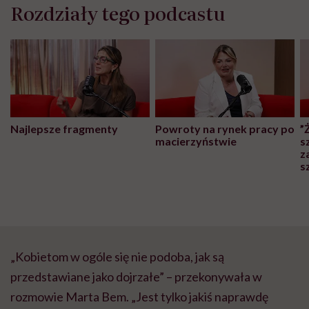
Rozdziały tego podcastu
Najlepsze fragmenty
Powroty na rynek pracy po
”
macierzyństwie
s
z
s
„Kobietom w ogóle się nie podoba, jak są
przedstawiane jako dojrzałe” – przekonywała w
rozmowie Marta Bem. „Jest tylko jakiś naprawdę