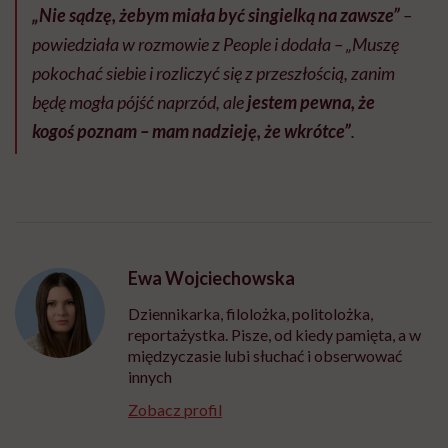
„Nie sądzę, żebym miała być singielką na zawsze”
–
powiedziała w rozmowie z
People
i dodała – „Muszę
pokochać siebie i rozliczyć się z przeszłością, zanim
będę mogła pójść naprzód, ale
jestem pewna, że
kogoś ​​poznam – mam nadzieję, że wkrótce”
.
Ewa Wojciechowska
Dziennikarka, filolożka, politolożka,
reportażystka. Pisze, od kiedy pamięta, a w
międzyczasie lubi słuchać i obserwować
innych
Zobacz profil