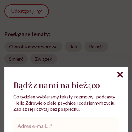
Udostępnij
Powiązane tematy:
Choroby nowotworowe
Rak
Relacje
Śmierć
Związek
Bądź z nami na bieżąco
HelloZdrowie: Życie
›
Społeczeństwo
›
17-latka w relacji z 40
Co tydzień wybieramy teksty, rozmowy i podcasty
Hello Zdrowie o ciele, psychice i codziennym życiu.
17-latka w relacji z 40-latkiem.
Zapisz się i czytaj bez pośpiechu.
„Jeśli nie ma przymusu, to taka
Adres
e-
para może być legalnie w
mail
*