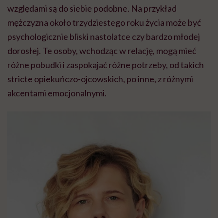
względami są do siebie podobne. Na przykład
mężczyzna około trzydziestego roku życia może być
psychologicznie bliski nastolatce czy bardzo młodej
dorosłej. Te osoby, wchodząc w relację, mogą mieć
różne pobudki i zaspokajać różne potrzeby, od takich
stricte opiekuńczo-ojcowskich, po inne, z różnymi
akcentami emocjonalnymi.