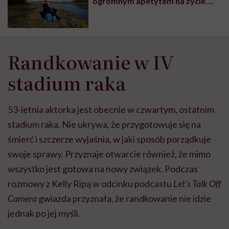
ogromnym apetytem na życie.
Nie sądziłam, że depresja
dopadnie mnie po czasie”
Randkowanie w IV
stadium raka
53-letnia aktorka jest obecnie w czwartym, ostatnim
stadium raka. Nie ukrywa, że przygotowuje się na
śmierć i szczerze wyjaśnia, w jaki sposób porządkuje
swoje sprawy. Przyznaje otwarcie również, że mimo
wszystko jest gotowa na nowy związek. Podczas
rozmowy z Kelly Ripą w odcinku podcastu
Let’s Talk Off
Camera
gwiazda przyznała, że randkowanie nie idzie
jednak po jej myśli.