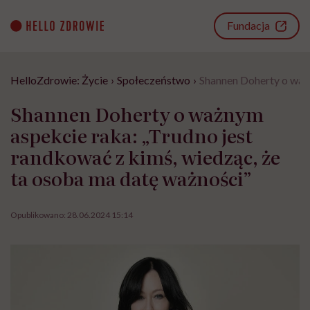
Go
to
Fundacja
content
HelloZdrowie: Życie
›
Społeczeństwo
›
Shannen Doherty o ważn
Shannen Doherty o ważnym
aspekcie raka: „Trudno jest
randkować z kimś, wiedząc, że
ta osoba ma datę ważności”
Opublikowano:
28.06.2024 15:14