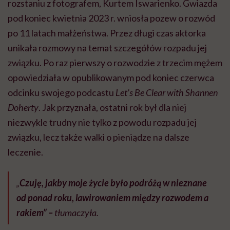
rozstaniu z fotografem, Kurtem Iswarienko. Gwiazda
pod koniec kwietnia 2023 r. wniosła pozew o rozwód
po 11 latach małżeństwa. Przez długi czas aktorka
unikała rozmowy na temat szczegółów rozpadu jej
związku. Po raz pierwszy o rozwodzie z trzecim mężem
opowiedziała w opublikowanym pod koniec czerwca
odcinku swojego podcastu
Let’s Be Clear with Shannen
Doherty
. Jak przyznała, ostatni rok był dla niej
niezwykle trudny nie tylko z powodu rozpadu jej
związku, lecz także walki o pieniądze na dalsze
leczenie.
„
Czuję, jakby moje życie było podróżą w nieznane
od ponad roku, lawirowaniem między rozwodem a
rakiem” –
tłumaczyła.