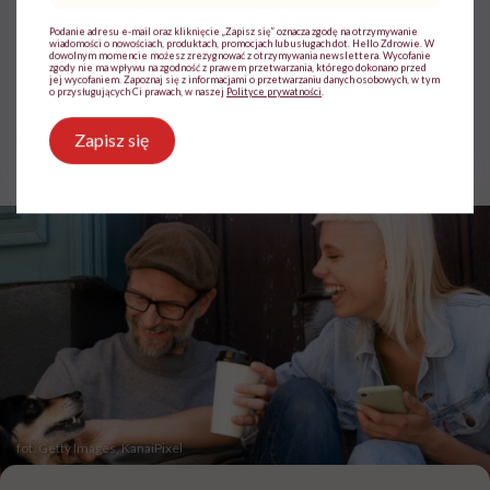
związku. I mówiąc brutalnie:
Podanie adresu e-mail oraz kliknięcie „Zapisz się” oznacza zgodę na otrzymywanie
nic nikomu do tego”
wiadomości o nowościach, produktach, promocjach lub usługach dot. Hello Zdrowie. W
dowolnym momencie możesz zrezygnować z otrzymywania newslettera. Wycofanie
zgody nie ma wpływu na zgodność z prawem przetwarzania, którego dokonano przed
jej wycofaniem. Zapoznaj się z informacjami o przetwarzaniu danych osobowych, w tym
o przysługujących Ci prawach, w naszej
Polityce prywatności
.
Magdalena Tereszczuk-Brach
Zapisz się
Opublikowano:
15.07.2026 08:51
Aktualizacja:
21.07.2026 18:39
fot. Getty Images, KanaiPixel