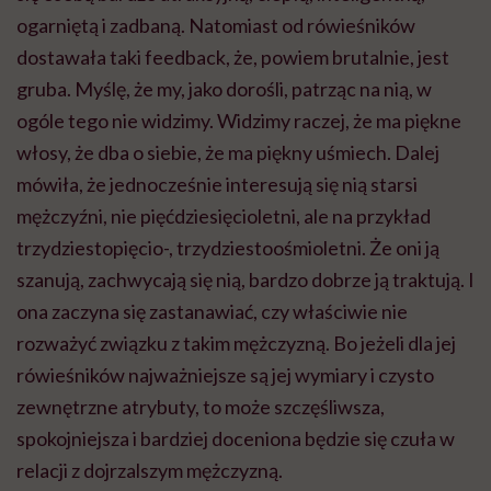
ogarniętą i zadbaną. Natomiast od rówieśników
dostawała taki feedback, że, powiem brutalnie, jest
gruba. Myślę, że my, jako dorośli, patrząc na nią, w
ogóle tego nie widzimy. Widzimy raczej, że ma piękne
włosy, że dba o siebie, że ma piękny uśmiech. Dalej
mówiła, że jednocześnie interesują się nią starsi
mężczyźni, nie pięćdziesięcioletni, ale na przykład
trzydziestopięcio-, trzydziestoośmioletni. Że oni ją
szanują, zachwycają się nią, bardzo dobrze ją traktują. I
ona zaczyna się zastanawiać, czy właściwie nie
rozważyć związku z takim mężczyzną. Bo jeżeli dla jej
rówieśników najważniejsze są jej wymiary i czysto
zewnętrzne atrybuty, to może szczęśliwsza,
spokojniejsza i bardziej doceniona będzie się czuła w
relacji z dojrzalszym mężczyzną.