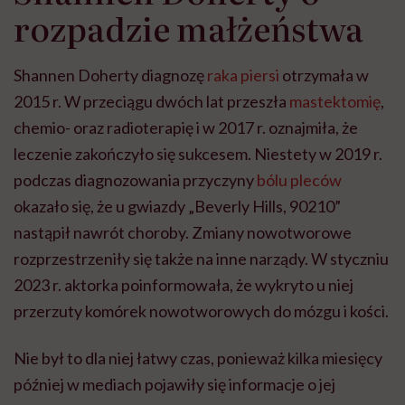
rozpadzie małżeństwa
Shannen Doherty diagnozę
raka piersi
otrzymała w
2015 r. W przeciągu dwóch lat przeszła
mastektomię
,
chemio- oraz radioterapię i w 2017 r. oznajmiła, że
leczenie zakończyło się sukcesem. Niestety w 2019 r.
podczas diagnozowania przyczyny
bólu pleców
okazało się, że u gwiazdy „Beverly Hills, 90210”
nastąpił nawrót choroby. Zmiany nowotworowe
rozprzestrzeniły się także na inne narządy. W styczniu
2023 r. aktorka poinformowała, że wykryto u niej
przerzuty komórek nowotworowych do mózgu i kości.
Nie był to dla niej łatwy czas, ponieważ kilka miesięcy
później w mediach pojawiły się informacje o jej