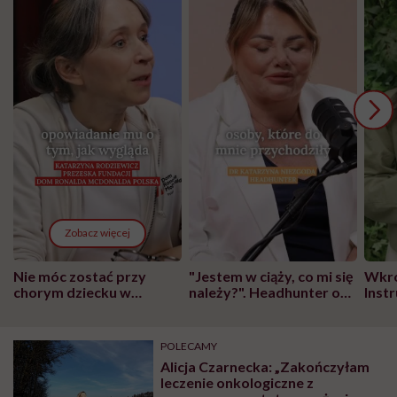
Zobacz więcej
Nie móc zostać przy
"Jestem w ciąży, co mi się
Wkró
chorym dziecku w
należy?". Headhunter o
Inst
szpitalu to tortura.
zmianie pokoleniowej u
atak
"Przeszkadzać w tym
kobiet w ciąży na rynku
wars
może chyba tylko
pracy
eksp
POLECAMY
głupota i brak
Alicja Czarnecka: „Zakończyłam
wyobraźni"
leczenie onkologiczne z