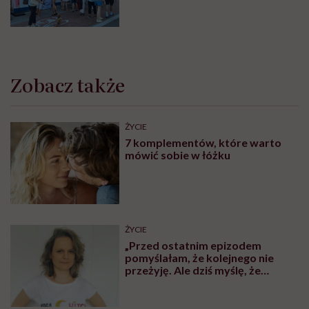
Festival w Jastarni!
Zobacz także
ŻYCIE
7 komplementów, które warto
mówić sobie w łóżku
ŻYCIE
„Przed ostatnim epizodem
pomyślałam, że kolejnego nie
przeżyję. Ale dziś myślę, że
przeżyję, tylko wcześniej pójdę
po pomoc”. Alicja o wychodzeniu z
depresji