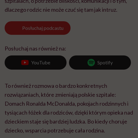
szpitalach, o potrzebie bliskości, komunikacji i o tym,
dlaczego rodzic nie może czuć się tam jak intruz.
Posłuchaj
podcastu
Posłuchaj nas również na:
YouTube
Spotify
To również rozmowa o bardzo konkretnych
rozwiązaniach, które zmieniają polskie szpitale:
Domach Ronalda McDonalda, pokojach rodzinnych i
tysiącach łóżek dla rodziców, dzięki którym opieka nad
dzieckiem staje się bardziej ludzka. Bo kiedy choruje
dziecko, wsparcia potrzebuje cała rodzina.