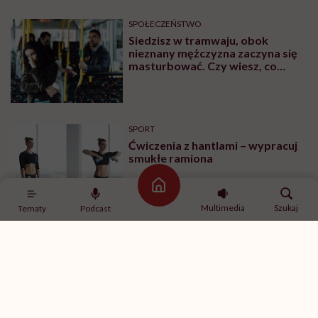
SPOŁECZEŃSTWO
Siedzisz w tramwaju, obok
nieznany mężczyzna zaczyna się
masturbować. Czy wiesz, co
robić?
SPORT
Ćwiczenia z hantlami – wypracuj
smukłe ramiona
Strona główna
Multimedia
Szukaj
Tematy
Podcast
MINDFULNESS
„Jestem w związku, ale mam
ochotę romansować z innymi”.
Rozmawiamy o tym z
psychologiem