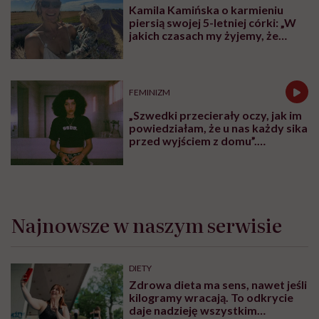
Kamila Kamińska o karmieniu
piersią swojej 5-letniej córki: „W
jakich czasach my żyjemy, że
naturalne sprawy musimy
normalizować?”
FEMINIZM
„Szwedki przecierały oczy, jak im
powiedziałam, że u nas każdy sika
przed wyjściem z domu”.
Architektka o „smyczy
moczowej”
Najnowsze w naszym serwisie
DIETY
Zdrowa dieta ma sens, nawet jeśli
kilogramy wracają. To odkrycie
daje nadzieję wszystkim