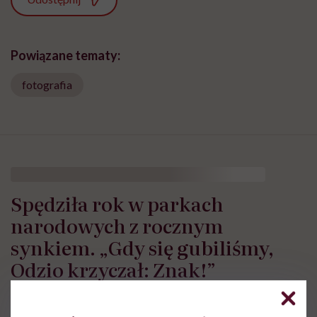
Powiązane tematy:
fotografia
Spędziła rok w parkach
narodowych z rocznym
synkiem. „Gdy się gubiliśmy,
Odzio krzyczał: Znak!”