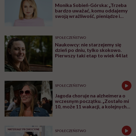
Monika Sobień-Górska: „Trzeba
bardzo uważać, komu oddajemy
swoją wrażliwość, pieniądze i
zaufanie”
SPOŁECZEŃSTWO
Naukowcy: nie starzejemy się
dzień po dniu, tylko skokowo.
Pierwszy taki etap to wiek 44 lat
SPOŁECZEŃSTWO
Jagoda choruje na alzheimera o
wczesnym początku. „Zostało mi
10, może 11 wakacji, a kolejnych
nie będę już świadoma”
MATERIAŁY PROMOCYJNE
SPOŁECZEŃSTWO