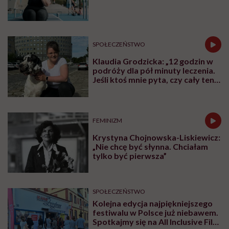
walczącym z efektem jo-jo
SPOŁECZEŃSTWO
Klaudia Grodzicka: „12 godzin w
podróży dla pół minuty leczenia.
Jeśli ktoś mnie pyta, czy cały ten
trud ma sens, bez wahania
odpowiadam: 'tak’”
FEMINIZM
Krystyna Chojnowska-Liskiewicz:
„Nie chcę być słynna. Chciałam
tylko być pierwsza”
SPOŁECZEŃSTWO
Kolejna edycja najpiękniejszego
festiwalu w Polsce już niebawem.
Spotkajmy się na All Inclusive Film