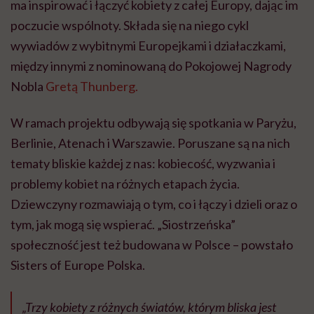
ma inspirować i łączyć kobiety z całej Europy, dając im
poczucie wspólnoty. Składa się na niego cykl
wywiadów z wybitnymi Europejkami i działaczkami,
między innymi z nominowaną do Pokojowej Nagrody
Nobla
Gretą Thunberg.
W ramach projektu odbywają się spotkania w Paryżu,
Berlinie, Atenach i Warszawie. Poruszane są na nich
tematy bliskie każdej z nas: kobiecość, wyzwania i
problemy kobiet na różnych etapach życia.
Dziewczyny rozmawiają o tym, co i łączy i dzieli oraz o
tym, jak mogą się wspierać. „Siostrzeńska”
społeczność jest też budowana w Polsce – powstało
Sisters of Europe Polska.
„Trzy kobiety z różnych światów, którym bliska jest