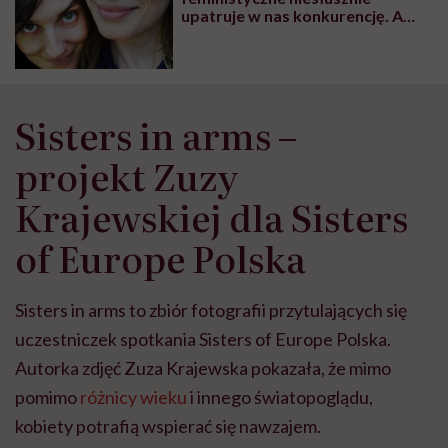
upatruje w nas konkurencję. A
feminizm w Polsce potrzebuje
pluralizmu” – mówią Agata
Maciejewska i Kasia von
Alexandrowitsch, założycielki
„Dziewuchy Dziewuchom”
Sisters in arms –
projekt Zuzy
Krajewskiej dla Sisters
of Europe Polska
Sisters in arms to zbiór fotografii przytulających się
uczestniczek spotkania Sisters of Europe Polska.
Autorka zdjęć Zuza Krajewska pokazała, że mimo
pomimo
różnicy wieku
i innego światopoglądu,
kobiety potrafią wspierać się nawzajem.