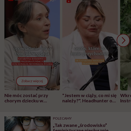
Zobacz więcej
Nie móc zostać przy
"Jestem w ciąży, co mi się
Wkró
chorym dziecku w
należy?". Headhunter o
Inst
szpitalu to tortura.
zmianie pokoleniowej u
atak
"Przeszkadzać w tym
kobiet w ciąży na rynku
wars
może chyba tylko
pracy
eksp
POLECAMY
głupota i brak
„Tak zwane „środowisko”
wyobraźni"
feministyczne niesłusznie