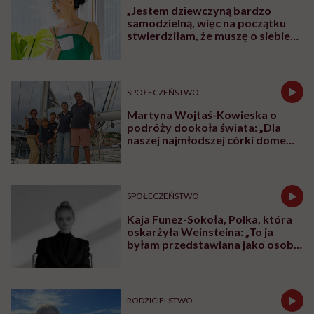
„Jestem dziewczyną bardzo
samodzielną, więc na początku
stwierdziłam, że muszę o siebie
zadbać”. Emilia Pobiedzińska o
słodko-gorzkim doświadczeniu
menopauzy
SPOŁECZEŃSTWO
Martyna Wojtaś-Kowieska o
podróży dookoła świata: „Dla
naszej najmłodszej córki domem
jest jacht. Miała dwa latka, kiedy
wypływaliśmy w rejs”
SPOŁECZEŃSTWO
Kaja Funez-Sokoła, Polka, która
oskarżyła Weinsteina: „To ja
byłam przedstawiana jako osoba,
która musi się bronić”
RODZICIELSTWO