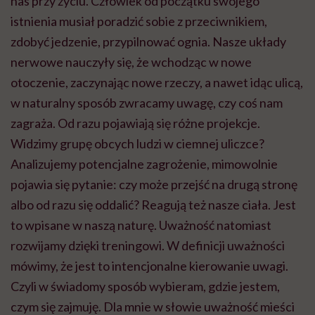
nas przy życiu. Człowiek od początku swojego
istnienia musiał poradzić sobie z przeciwnikiem,
zdobyć jedzenie, przypilnować ognia. Nasze układy
nerwowe nauczyły się, że wchodząc w nowe
otoczenie, zaczynając nowe rzeczy, a nawet idąc ulicą,
w naturalny sposób zwracamy uwagę, czy coś nam
zagraża. Od razu pojawiają się różne projekcje.
Widzimy grupę obcych ludzi w ciemnej uliczce?
Analizujemy potencjalne zagrożenie, mimowolnie
pojawia się pytanie: czy może przejść na drugą stronę
albo od razu się oddalić? Reagują też nasze ciała. Jest
to wpisane w naszą naturę. Uważność natomiast
rozwijamy dzięki treningowi. W definicji uważności
mówimy, że jest to intencjonalne kierowanie uwagi.
Czyli w świadomy sposób wybieram, gdzie jestem,
czym się zajmuję. Dla mnie w słowie uważność mieści