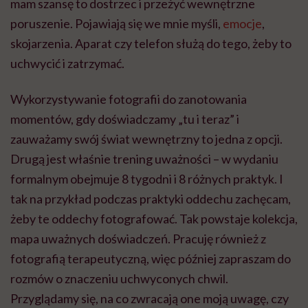
mam szansę to dostrzec i przeżyć wewnętrzne
poruszenie. Pojawiają się we mnie myśli,
emocje
,
skojarzenia. Aparat czy telefon służą do tego, żeby to
uchwycić i zatrzymać.
Wykorzystywanie fotografii do zanotowania
momentów, gdy doświadczamy „tu i teraz” i
zauważamy swój świat wewnętrzny to jedna z opcji.
Drugą jest właśnie trening uważności – w wydaniu
formalnym obejmuje 8 tygodni i 8 różnych praktyk. I
tak na przykład podczas praktyki oddechu zachęcam,
żeby te oddechy fotografować. Tak powstaje kolekcja,
mapa uważnych doświadczeń. Pracuję również z
fotografią terapeutyczną, więc później zapraszam do
rozmów o znaczeniu uchwyconych chwil.
Przyglądamy się, na co zwracają one moją uwagę, czy