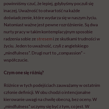
powinniśmy czuć, że lepiej, gdybyśmy poczuli się
inaczej. Uważność to otwartość na każde
doświadczenie, które wydarza się w naszym życiu.
Natomiast ważne jest pewne rozróżnienie. Są dwa
nurty pracy w takim kontemplacyjnym sposobie
radzenia sobie ze
stresem
i ze skutkami trudności w
życiu. Jeden to uważność, czyli z angielskiego
„mindfulness”. Drugi nurt to „compassion” –
współczucie.
Czym one się różnią?
Różnice w tych podejściach zauważamy w ostatnim
członie definicji. W obu chodzi o intencjonalne
kierowanie uwagi na chwilę obecną, bez oceny. W
„mindfulness” uczymy się być z tym, co jest. W