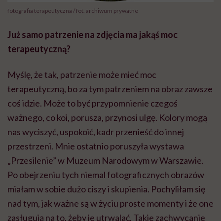
fotografia terapeutyczna / fot. archiwum prywatne
Już samo patrzenie na zdjęcia ma jakąś moc
terapeutyczną?
Myślę, że tak, patrzenie może mieć moc
terapeutyczną, bo za tym patrzeniem na obraz zawsze
coś idzie. Może to być przypomnienie czegoś
ważnego, co koi, porusza, przynosi ulgę. Kolory mogą
nas wyciszyć, uspokoić, kadr przenieść do innej
przestrzeni. Mnie ostatnio poruszyła wystawa
„Przesilenie” w Muzeum Narodowym w Warszawie.
Po obejrzeniu tych niemal fotograficznych obrazów
miałam w sobie dużo ciszy i skupienia. Pochyliłam się
nad tym, jak ważne są w życiu proste momenty i że one
zasługują na to, żeby je utrwalać. Takie zachwycanie