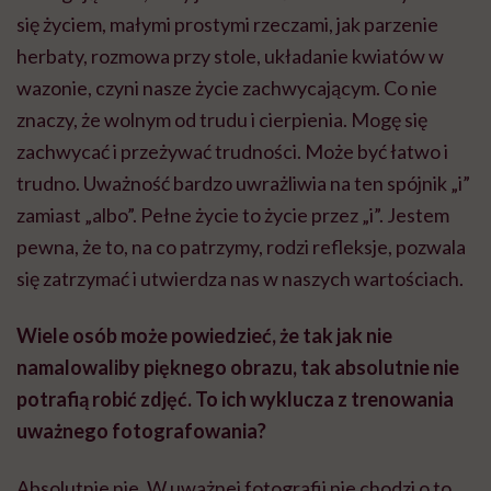
się życiem, małymi prostymi rzeczami, jak parzenie
herbaty, rozmowa przy stole, układanie kwiatów w
wazonie, czyni nasze życie zachwycającym. Co nie
znaczy, że wolnym od trudu i cierpienia. Mogę się
zachwycać i przeżywać trudności. Może być łatwo i
trudno. Uważność bardzo uwrażliwia na ten spójnik „i”
zamiast „albo”. Pełne życie to życie przez „i”. Jestem
pewna, że to, na co patrzymy, rodzi refleksje, pozwala
się zatrzymać i utwierdza nas w naszych wartościach.
Wiele osób może powiedzieć, że tak jak nie
namalowaliby pięknego obrazu, tak absolutnie nie
potrafią robić zdjęć. To ich wyklucza z trenowania
uważnego fotografowania?
Absolutnie nie. W uważnej fotografii nie chodzi o to,