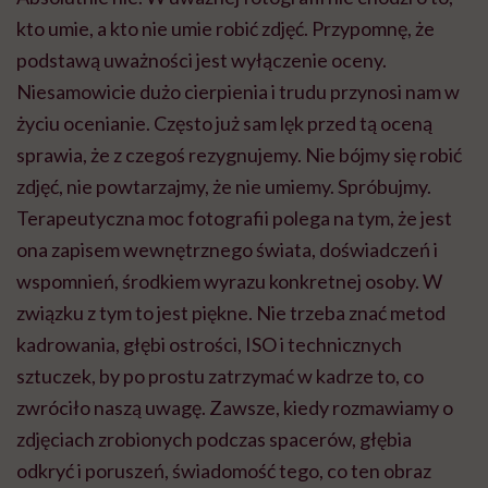
kto umie, a kto nie umie robić zdjęć. Przypomnę, że
podstawą uważności jest wyłączenie oceny.
Niesamowicie dużo cierpienia i trudu przynosi nam w
życiu ocenianie. Często już sam lęk przed tą oceną
sprawia, że z czegoś rezygnujemy. Nie bójmy się robić
zdjęć, nie powtarzajmy, że nie umiemy. Spróbujmy.
Terapeutyczna moc fotografii polega na tym, że jest
ona zapisem wewnętrznego świata, doświadczeń i
wspomnień, środkiem wyrazu konkretnej osoby. W
związku z tym to jest piękne. Nie trzeba znać metod
kadrowania, głębi ostrości, ISO i technicznych
sztuczek, by po prostu zatrzymać w kadrze to, co
zwróciło naszą uwagę. Zawsze, kiedy rozmawiamy o
zdjęciach zrobionych podczas spacerów, głębia
odkryć i poruszeń, świadomość tego, co ten obraz