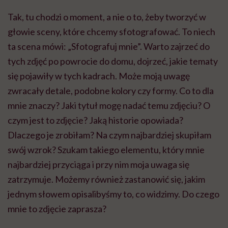
Tak, tu chodzi o moment, a nie o to, żeby tworzyć w
głowie sceny, które chcemy sfotografować. To niech
ta scena mówi: „Sfotografuj mnie”. Warto zajrzeć do
tych zdjęć po powrocie do domu, dojrzeć, jakie tematy
się pojawiły w tych kadrach. Może moją uwagę
zwracały detale, podobne kolory czy formy. Co to dla
mnie znaczy? Jaki tytuł mogę nadać temu zdjęciu? O
czym jest to zdjęcie? Jaką historie opowiada?
Dlaczego je zrobiłam? Na czym najbardziej skupiłam
swój wzrok? Szukam takiego elementu, który mnie
najbardziej przyciąga i przy nim moja uwaga się
zatrzymuje. Możemy również zastanowić się, jakim
jednym słowem opisalibyśmy to, co widzimy. Do czego
mnie to zdjęcie zaprasza?