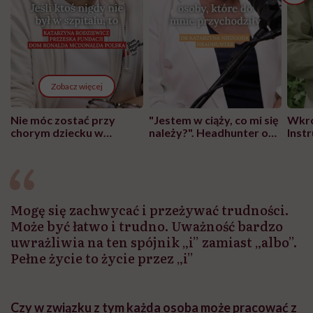
Zobacz więcej
Nie móc zostać przy
"Jestem w ciąży, co mi się
Wkró
chorym dziecku w
należy?". Headhunter o
Inst
szpitalu to tortura.
zmianie pokoleniowej u
atak
"Przeszkadzać w tym
kobiet w ciąży na rynku
wars
może chyba tylko
pracy
eksp
głupota i brak
wyobraźni"
Mogę się zachwycać i przeżywać trudności.
Może być łatwo i trudno. Uważność bardzo
uwrażliwia na ten spójnik „i” zamiast „albo”.
Pełne życie to życie przez „i”
Czy w związku z tym każda osoba może pracować z