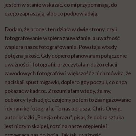
jestem w stanie wskazać, co mi przypominają, do
czego zapraszają, albo co podpowiadają.
Dodam, że proces ten działa w dwie strony, czyli
fotografowanie wspiera zauważanie, a uważność
wspiera nasze fotografowanie. Powstaje wtedy
potężna jakość. Gdy dopiero planowałam połączenie
uważności i fotografii, przeczytałam dużo relacji
zawodowych fotografów i większość z nich mówiła, że
naciskali spust migawki, dopiero gdy poczuli, co chcą
pokazać w kadrze. Zrozumiałam wtedy, że my,
odbiorcy tych zdjęć, czujemy potem to zaangażowanie
i dynamikę fotografa. To nas porusza. Chris Orwig,
autor książki „Poezja obrazu”, pisał, że dobra sztuka
jest niczym skalpel, rozcina nasze otępienie i
przywraca nas do życia. Tak jak uważność.