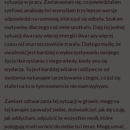
sytuację w pracy. Zastanawiam się, co powiedziałam
szefowi, analizuję to i wymyślam trzy lepsze wersje
odpowiedzi na rozmowę, która już się odbyła. Szukam
motywów, dlaczego coś mnie spotkało. Daję tej jednej
sytuacji dwa razy więcej energii i dwa razy więcej
czasu niż ona rzeczywiście trwała. Dlatego myślę, że
uważność jest bardziej o wykorzystywaniu swojego
życia i korzystaniu z niego wtedy, kiedy ono się
wydarza. To jest bardziej witalne i odżywcze od
siedzenia na kanapie i przeżywania czegoś, co już się
stało i na to w tym momencie nie mam wpływu.
Zamiast odtwarzania tej sytuacji w głowie, mogę na
tej kanapie zauważyć siebie, doświadczyć, jak się czuję,
jak oddycham, odpuścić te wszystkie myśli, które
potęgują trud i wrócić do siebie tu i teraz. Mogę uznać,