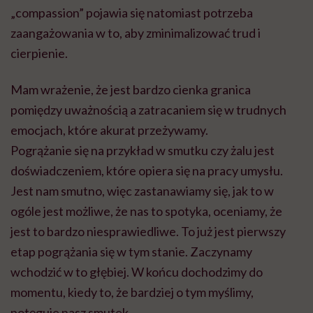
„compassion” pojawia się natomiast potrzeba
zaangażowania w to, aby zminimalizować trud i
cierpienie.
Mam wrażenie, że jest bardzo cienka granica
pomiędzy uważnością a zatracaniem się w trudnych
emocjach, które akurat przeżywamy.
Pogrążanie się na przykład w smutku czy żalu jest
doświadczeniem, które opiera się na pracy umysłu.
Jest nam smutno, więc zastanawiamy się, jak to w
ogóle jest możliwe, że nas to spotyka, oceniamy, że
jest to bardzo niesprawiedliwe. To już jest pierwszy
etap pogrążania się w tym stanie. Zaczynamy
wchodzić w to głębiej. W końcu dochodzimy do
momentu, kiedy to, że bardziej o tym myślimy,
potęguje nasz smutek.