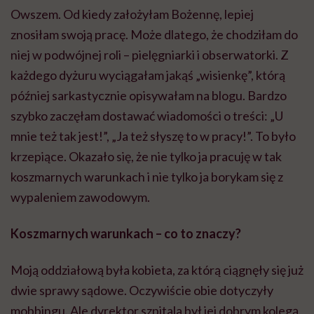
Owszem. Od kiedy założyłam
Bożennę
, lepiej
znosiłam swoją pracę. Może dlatego, że chodziłam do
niej w podwójnej roli – pielęgniarki i obserwatorki. Z
każdego dyżuru wyciągałam jakąś „wisienkę”, którą
później sarkastycznie opisywałam na blogu. Bardzo
szybko zaczęłam dostawać wiadomości o treści: „U
mnie też tak jest!”, „Ja też słyszę to w pracy!”. To było
krzepiące. Okazało się, że nie tylko ja pracuję w tak
koszmarnych warunkach i nie tylko ja borykam się z
wypaleniem zawodowym.
Koszmarnych warunkach – co to znaczy?
Moją oddziałową była kobieta, za którą ciągnęły się już
dwie sprawy sądowe. Oczywiście obie dotyczyły
mobbingu.
Ale
dyrektor szpitala był jej dobrym kolegą,