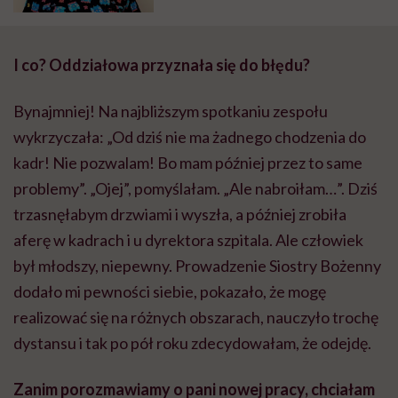
pielęgniarstwa
epidemiologicznego
I co? Oddziałowa przyznała się do błędu?
Bynajmniej! Na najbliższym spotkaniu zespołu
wykrzyczała: „Od dziś nie ma żadnego chodzenia do
kadr! Nie pozwalam! Bo mam później przez to same
problemy”. „Ojej
”,
pomyślałam. „Ale nabroiłam…”. Dziś
trzasnęłabym drzwiami i wyszła, a później zrobiła
aferę w kadrach i u dyrektora szpitala.
Ale
człowiek
był młodszy, niepewny. Prowadzenie Siostry
Bożenny
dodało mi pewności siebie, pokazało, że mogę
realizować się na różnych obszarach, nauczyło trochę
dystansu i tak po pół roku zdecydowałam, że odejdę.
Zanim porozmawiamy o pani nowej pracy, chciałam