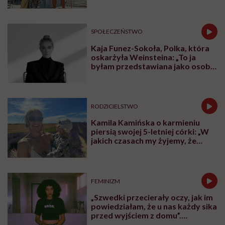
jest jacht. Miała dwa latka, kiedy
wypływaliśmy w rejs”
SPOŁECZEŃSTWO
Kaja Funez-Sokoła, Polka, która
oskarżyła Weinsteina: „To ja
byłam przedstawiana jako osoba,
która musi się bronić”
RODZICIELSTWO
Kamila Kamińska o karmieniu
piersią swojej 5-letniej córki: „W
jakich czasach my żyjemy, że
naturalne sprawy musimy
normalizować?”
FEMINIZM
„Szwedki przecierały oczy, jak im
powiedziałam, że u nas każdy sika
przed wyjściem z domu”.
Architektka o „smyczy