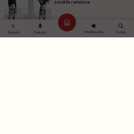
smukłe ramiona
Strona główna
Multimedia
Szukaj
Tematy
Podcast
MINDFULNESS
„Jestem w związku, ale mam
ochotę romansować z innymi”.
Rozmawiamy o tym z
psychologiem
SPORT
Ćwiczenia na brzuch na drążku –
ćwiczenia na boki brzucha
SPOŁECZEŃSTWO
„Co miałaś na sobie?”. Wystawa,