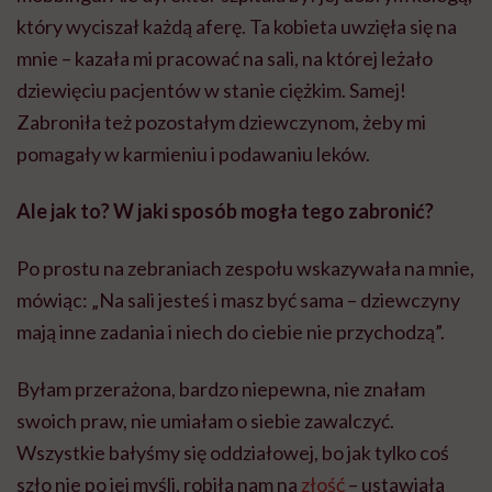
który wyciszał każdą aferę. Ta kobieta uwzięła się na
mnie – kazała mi pracować na sali, na której leżało
dziewięciu pacjentów w stanie ciężkim. Samej!
Zabroniła też pozostałym dziewczynom, żeby mi
pomagały w karmieniu i podawaniu leków.
Ale
jak to? W jaki sposób mogła tego zabronić?
Po prostu na zebraniach zespołu wskazywała na mnie,
mówiąc: „Na sali jesteś i masz być sama – dziewczyny
mają inne zadania i niech do ciebie nie przychodzą”.
Byłam przerażona, bardzo niepewna, nie znałam
swoich praw, nie umiałam o siebie zawalczyć.
Wszystkie bałyśmy się oddziałowej, bo jak tylko coś
szło nie po jej myśli, robiła nam na
złość
– ustawiała