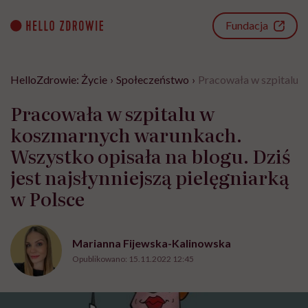
Go
to
Fundacja
content
HelloZdrowie: Życie
›
Społeczeństwo
›
Pracowała w szpitalu w
Pracowała w szpitalu w
koszmarnych warunkach.
Wszystko opisała na blogu. Dziś
jest najsłynniejszą pielęgniarką
w Polsce
Marianna Fijewska-Kalinowska
Opublikowano:
15.11.2022 12:45