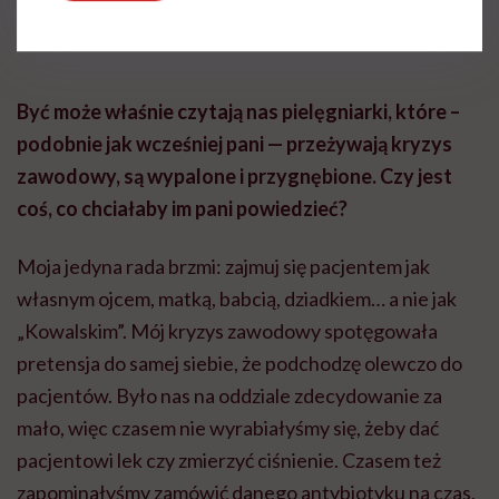
pracy wizytami u psychiatry i lekami
uspokajającymi
Być może właśnie czytają nas pielęgniarki, które –
podobnie jak wcześniej pani — przeżywają kryzys
zawodowy, są wypalone i przygnębione. Czy jest
coś, co chciałaby im pani powiedzieć?
Moja jedyna rada brzmi: zajmuj się pacjentem jak
własnym ojcem, matką, babcią, dziadkiem… a nie jak
„Kowalskim”. Mój kryzys zawodowy spotęgowała
pretensja do samej siebie, że podchodzę
olewczo
do
pacjentów. Było nas na oddziale zdecydowanie za
mało, więc czasem nie wyrabiałyśmy się, żeby dać
pacjentowi lek czy zmierzyć ciśnienie. Czasem też
zapominałyśmy zamówić danego antybiotyku na czas,