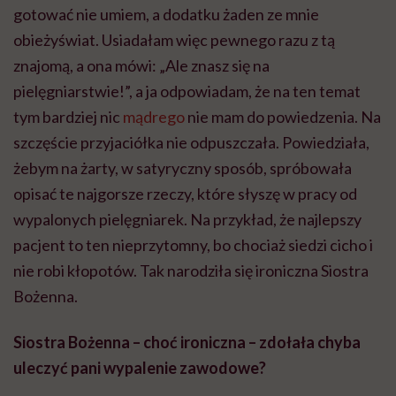
gotować nie umiem, a dodatku żaden ze mnie
obieżyświat. Usiadałam więc pewnego razu z tą
znajomą, a ona mówi: „Ale znasz się na
pielęgniarstwie!”, a ja odpowiadam, że na ten temat
tym bardziej nic
mądrego
nie mam do powiedzenia. Na
szczęście przyjaciółka nie odpuszczała. Powiedziała,
żebym na żarty, w satyryczny sposób, spróbowała
opisać te najgorsze rzeczy, które słyszę w pracy od
wypalonych pielęgniarek. Na przykład, że najlepszy
pacjent to ten nieprzytomny, bo chociaż siedzi cicho i
nie robi kłopotów. Tak narodziła się ironiczna Siostra
Bożenna
.
Siostra
Bożenna
– choć ironiczna – zdołała chyba
uleczyć pani wypalenie zawodowe?