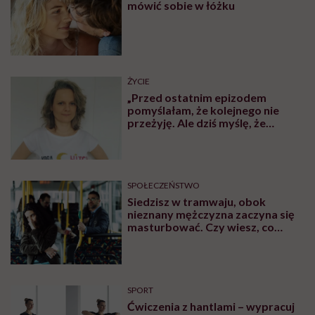
mówić sobie w łóżku
ŻYCIE
„Przed ostatnim epizodem
pomyślałam, że kolejnego nie
przeżyję. Ale dziś myślę, że
przeżyję, tylko wcześniej pójdę
po pomoc”. Alicja o wychodzeniu z
depresji
SPOŁECZEŃSTWO
Siedzisz w tramwaju, obok
nieznany mężczyzna zaczyna się
masturbować. Czy wiesz, co
robić?
SPORT
Ćwiczenia z hantlami – wypracuj