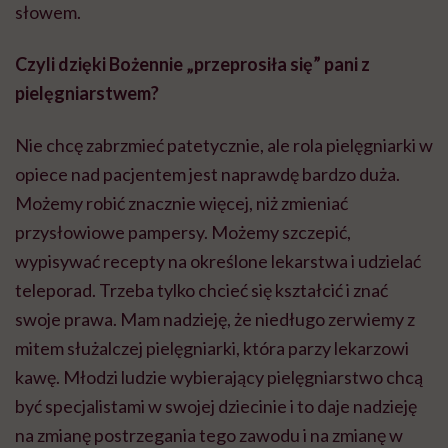
słowem.
Czyli dzięki
Bożennie
„przeprosiła się” pani z
pielęgniarstwem?
Nie chcę zabrzmieć patetycznie, ale rola pielęgniarki w
opiece nad pacjentem jest naprawdę bardzo duża.
Możemy robić znacznie więcej, niż zmieniać
przysłowiowe pampersy. Możemy szczepić,
wypisywać recepty na określone lekarstwa i udzielać
teleporad
. Trzeba tylko chcieć się kształcić i znać
swoje prawa. Mam nadzieję, że niedługo zerwiemy z
mitem służalczej pielęgniarki, która parzy lekarzowi
kawę. Młodzi ludzie wybierający pielęgniarstwo chcą
być specjalistami w swojej dziecinie i to daje nadzieję
na zmianę postrzegania tego zawodu i na zmianę w