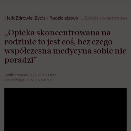
HelloZdrowie: Życie
›
Rodzicielstwo
›
„Opieka skoncentrowana 
„Opieka skoncentrowana na
rodzinie to jest coś, bez czego
współczesna medycyna sobie nie
poradzi”
Opublikowano:
24.07.2026 11:57
Aktualizacja:
24.07.2026 12:02