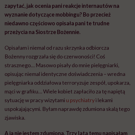
zapytać, jak ocenia pani reakcje internautów na
wyznanie dotyczące mobbingu? Bo przecież
niedawno częściowo opisała pani te trudne
przeżycia na Siostrze
Bożennie
.
Opisałam i niemal od razu skrzynka odbiorcza
Bożenny
rozgrzała się do czerwoności! Coś
strasznego… Masowo pisały do mnie pielęgniarki,
opisując niemal identyczne doświadczenia – wredna
pielęgniarka oddziałowa terroryzuje zespół, upokarza,
mąci w grafiku… Wiele kobiet zapłaciło za tę napiętą
sytuację w pracy wizytami
u psychiatry
i lekami
uspokajającymi. Byłam naprawdę zdumiona skalą tego
zjawiska.
A ja nie jestem zdumiona. Trzy lata temu napisałam