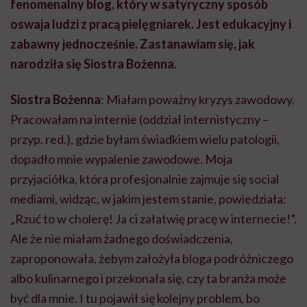
fenomenalny blog, który w satyryczny sposób
oswaja ludzi z pracą pielęgniarek. Jest edukacyjny i
zabawny jednocześnie. Zastanawiam się, jak
narodziła się Siostra
Bożenna.
Siostra
Bożenna
: Miałam poważny kryzys zawodowy.
Pracowałam na internie (oddział internistyczny –
przyp. red.), gdzie byłam świadkiem wielu patologii,
dopadło mnie wypalenie zawodowe. Moja
przyjaciółka, która profesjonalnie zajmuje się social
mediami, widząc, w jakim jestem stanie, powiedziała:
„Rzuć to w cholerę! Ja ci załatwię pracę w internecie!”.
Ale
że nie miałam żadnego doświadczenia,
zaproponowała, żebym założyła bloga podróżniczego
albo kulinarnego i przekonała się, czy ta branża może
być dla mnie. I tu pojawił się kolejny problem, bo