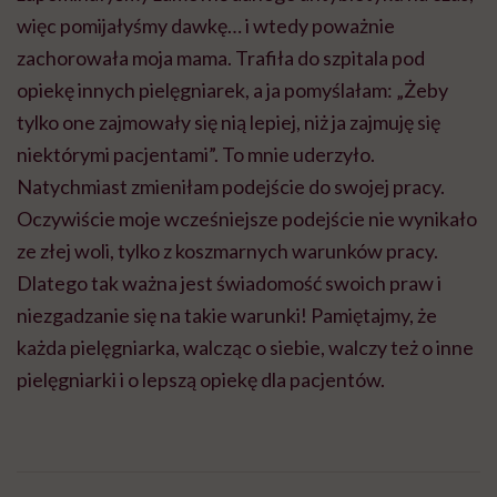
więc pomijałyśmy dawkę… i wtedy poważnie
zachorowała moja mama. Trafiła do szpitala pod
opiekę innych pielęgniarek, a ja pomyślałam: „Żeby
tylko one zajmowały się nią lepiej, niż ja zajmuję się
niektórymi pacjentami
”.
To mnie uderzyło.
Natychmiast zmieniłam podejście do swojej pracy.
Oczywiście moje wcześniejsze podejście nie wynikało
ze złej woli, tylko z koszmarnych warunków pracy.
Dlatego tak ważna jest świadomość swoich praw i
niezgadzanie się na takie warunki! Pamiętajmy, że
każda pielęgniarka, walcząc o siebie, walczy też o inne
pielęgniarki i o lepszą opiekę dla pacjentów.