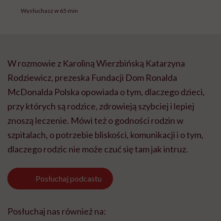
Wysłuchasz w 65 min
W rozmowie z Karoliną Wierzbińską Katarzyna
Rodziewicz, prezeska Fundacji Dom Ronalda
McDonalda Polska opowiada o tym, dlaczego dzieci,
przy których są rodzice, zdrowieją szybciej i lepiej
znoszą leczenie. Mówi też o godności rodzin w
szpitalach, o potrzebie bliskości, komunikacji i o tym,
dlaczego rodzic nie może czuć się tam jak intruz.
Posłuchaj
podcastu
Posłuchaj nas również na: