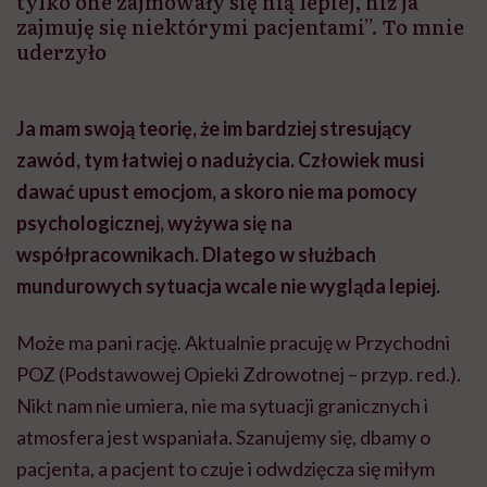
tylko one zajmowały się nią lepiej, niż ja
zajmuję się niektórymi pacjentami”. To mnie
uderzyło
Ja mam swoją teorię, że im bardziej stresujący
zawód, tym łatwiej o nadużycia. Człowiek musi
dawać upust emocjom, a skoro nie ma pomocy
psychologicznej, wyżywa się na
współpracownikach. Dlatego w służbach
mundurowych sytuacja wcale nie wygląda lepiej.
Może ma pani rację. Aktualnie pracuję w Przychodni
POZ
(Podstawowej Opieki Zdrowotnej – przyp. red.).
Nikt nam nie umiera, nie ma sytuacji granicznych i
atmosfera jest wspaniała. Szanujemy się, dbamy o
pacjenta, a pacjent to czuje i odwdzięcza się miłym