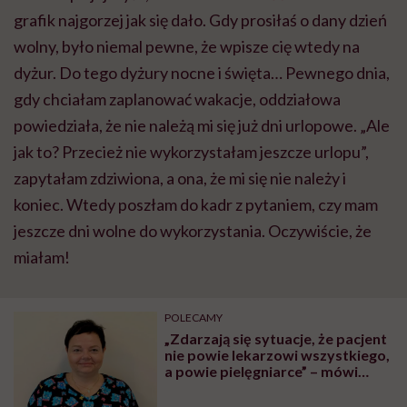
grafik najgorzej jak się dało. Gdy prosiłaś o dany dzień
wolny, było niemal pewne, że wpisze cię wtedy na
dyżur. Do tego
dyżury
nocne i święta… Pewnego dnia,
gdy chciałam zaplanować wakacje, oddziałowa
powiedziała, że nie należą mi się już dni urlopowe. „Ale
jak to? Przecież nie wykorzystałam jeszcze urlopu”,
zapytałam zdziwiona, a ona, że mi się nie należy i
koniec. Wtedy poszłam do kadr z pytaniem, czy mam
jeszcze dni wolne do wykorzystania. Oczywiście, że
miałam!
POLECAMY
„Zdarzają się sytuacje, że pacjent
nie powie lekarzowi wszystkiego,
a powie pielęgniarce” – mówi
Anna Szczypta, krajowa
konsultantka w dziedzinie