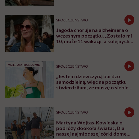
SPOŁECZEŃSTWO
Jagoda choruje na alzheimera o
wczesnym początku. „Zostało mi
10, może 11 wakacji, a kolejnych
nie będę już świadoma”
MATERIAŁY PROMOCYJNE
SPOŁECZEŃSTWO
„Jestem dziewczyną bardzo
samodzielną, więc na początku
stwierdziłam, że muszę o siebie
zadbać”. Emilia Pobiedzińska o
słodko-gorzkim doświadczeniu
menopauzy
SPOŁECZEŃSTWO
Martyna Wojtaś-Kowieska o
podróży dookoła świata: „Dla
naszej najmłodszej córki domem