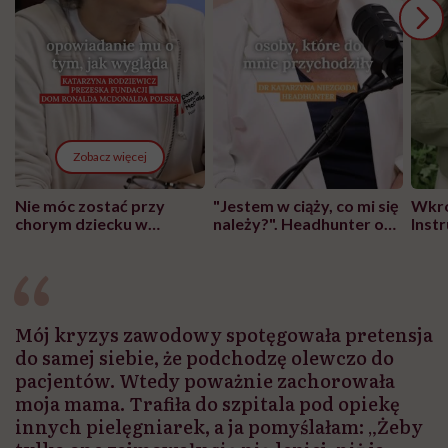
Zobacz więcej
Nie móc zostać przy
"Jestem w ciąży, co mi się
Wkró
chorym dziecku w
należy?". Headhunter o
Inst
szpitalu to tortura.
zmianie pokoleniowej u
atak
"Przeszkadzać w tym
kobiet w ciąży na rynku
wars
może chyba tylko
pracy
eksp
głupota i brak
wyobraźni"
Mój kryzys zawodowy spotęgowała pretensja
do samej siebie, że podchodzę olewczo do
pacjentów. Wtedy poważnie zachorowała
moja mama. Trafiła do szpitala pod opiekę
innych pielęgniarek, a ja pomyślałam: „Żeby