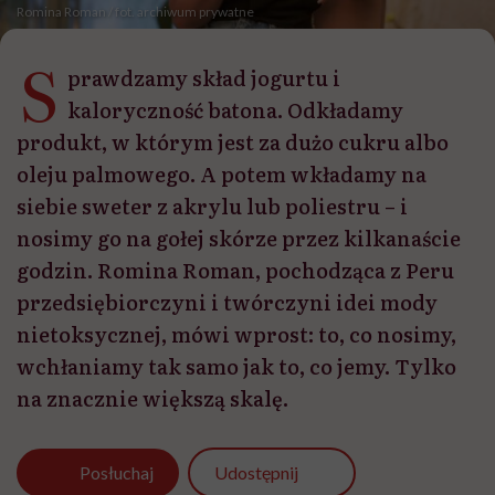
Romina Roman / fot. archiwum prywatne
S
prawdzamy skład jogurtu i
kaloryczność batona. Odkładamy
produkt, w którym jest za dużo cukru albo
oleju palmowego. A potem wkładamy na
siebie sweter z akrylu lub poliestru – i
nosimy go na gołej skórze przez kilkanaście
godzin. Romina Roman, pochodząca z Peru
przedsiębiorczyni i twórczyni idei mody
nietoksycznej, mówi wprost: to, co nosimy,
wchłaniamy tak samo jak to, co jemy. Tylko
na znacznie większą skalę.
Udostępnij
Posłuchaj