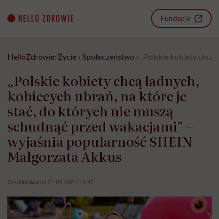
Go
to
Fundacja
content
HelloZdrowie: Życie
›
Społeczeństwo
›
„Polskie kobiety chcą 
„Polskie kobiety chcą ładnych,
kobiecych ubrań, na które je
stać, do których nie muszą
schudnąć przed wakacjami” –
wyjaśnia popularność SHEIN
Małgorzata Akkus
Opublikowano:
21.05.2024 14:47