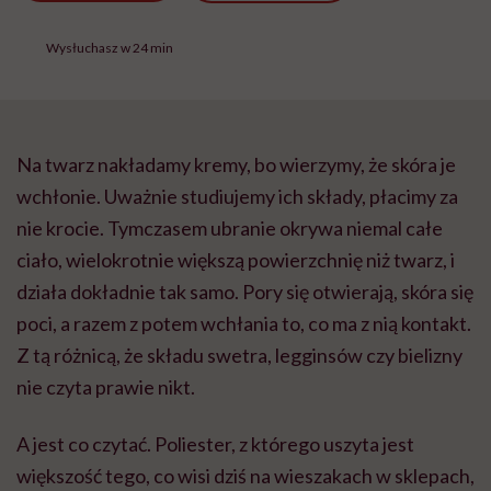
Wysłuchasz w 24 min
Na twarz nakładamy kremy, bo wierzymy, że skóra je
wchłonie. Uważnie studiujemy ich składy, płacimy za
nie krocie. Tymczasem ubranie okrywa niemal całe
ciało, wielokrotnie większą powierzchnię niż twarz, i
działa dokładnie tak samo. Pory się otwierają, skóra się
poci, a razem z potem wchłania to, co ma z nią kontakt.
Z tą różnicą, że składu swetra, legginsów czy bielizny
nie czyta prawie nikt.
A jest co czytać. Poliester, z którego uszyta jest
większość tego, co wisi dziś na wieszakach w sklepach,