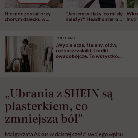
Nie móc zostać przy
"Jestem w ciąży, co mi się
Wkró
chorym dziecku w
należy?". Headhunter o
Inst
szpitalu to tortura.
zmianie pokoleniowej u
atak
"Przeszkadzać w tym
kobiet w ciąży na rynku
wars
może chyba tylko
pracy
eksp
POLECAMY
głupota i brak
„Wybielacze, ftalany, ołów,
wyobraźni"
rozpuszczalniki, środki
owadobójcze. To wszystko
wchłaniamy przez skórę”. Co
siedzi w „sztucznych” ubraniach i
jak na nas działa?
„Ubrania z SHEIN są
plasterkiem, co
zmniejsza ból”
Małgorzata Akkus w dalszej części swojego wpisu