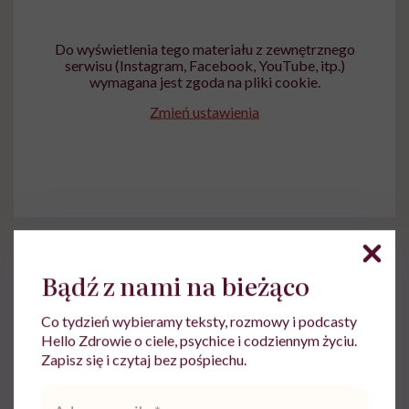
Do wyświetlenia tego materiału z zewnętrznego
serwisu (Instagram, Facebook, YouTube, itp.)
wymagana jest zgoda na pliki cookie.
Zmień ustawienia
Bądź z nami na bieżąco
Co tydzień wybieramy teksty, rozmowy i podcasty
Ewa Wojciechowska
Hello Zdrowie o ciele, psychice i codziennym życiu.
Zapisz się i czytaj bez pośpiechu.
Dziennikarka, filolożka, politolożka,
reportażystka. Pisze, od kiedy pamięta, a w
Adres
międzyczasie lubi słuchać i obserwować