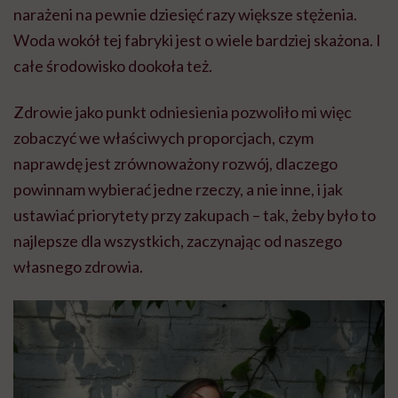
narażeni na pewnie dziesięć razy większe stężenia.
Woda wokół tej fabryki jest o wiele bardziej skażona. I
całe środowisko dookoła też.
Zdrowie jako punkt odniesienia pozwoliło mi więc
zobaczyć we właściwych proporcjach, czym
naprawdę jest zrównoważony rozwój, dlaczego
powinnam wybierać jedne rzeczy, a nie inne, i jak
ustawiać priorytety przy zakupach – tak, żeby było to
najlepsze dla wszystkich, zaczynając od naszego
własnego zdrowia.