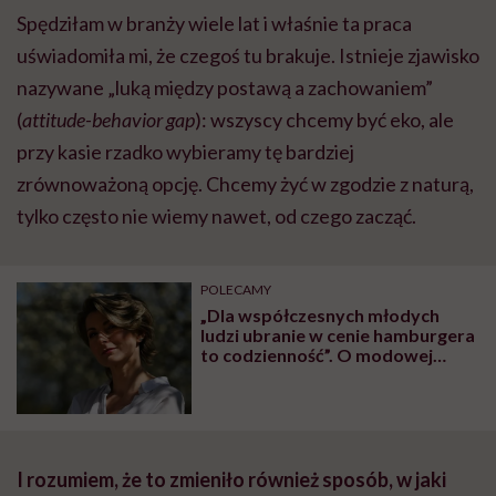
Spędziłam w branży wiele lat i właśnie ta praca
uświadomiła mi, że czegoś tu brakuje. Istnieje zjawisko
nazywane „luką między postawą a zachowaniem”
(
attitude-behavior gap
): wszyscy chcemy być eko, ale
przy kasie rzadko wybieramy tę bardziej
zrównoważoną opcję. Chcemy żyć w zgodzie z naturą,
tylko często nie wiemy nawet, od czego zacząć.
POLECAMY
„Dla współczesnych młodych
ludzi ubranie w cenie hamburgera
to codzienność”. O modowej
bulimii mówi Katarzyna
Zajączkowska
I rozumiem, że to zmieniło również sposób, w jaki