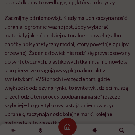
uporządkujmy to według grup, których dotyczy.
Zacznijmy od niemowląt. Kiedy maluch zaczyna nosić
ubrania, ogromnie ważne jest, żeby wybierać
materiały jak najbardziej naturalne – bawełnę albo
choćby półsyntetyczny modal, który powstaje z pulpy
drzewnej. Żaden człowiek nie rodzi się przystosowany
do syntetycznych, plastikowych tkanin, a niemowlęta
jako pierwsze reagują wysypką na kontakt z
syntetykami. W Stanach i wszędzie tam, gdzie
większość odzieży na rynku to syntetyki, dzieci muszą
przechodzić ten proces „uodparniania się” jeszcze
szybciej – bo gdy tylko wyrastają z niemowlęcych
ubranek, zaczynają nosić kolejne marki, kolejne
materiały, a to wszystko plastik.
Strona główna