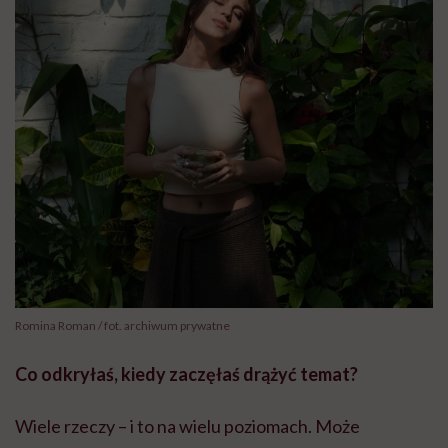
Romina Roman / fot. archiwum prywatne
Co odkryłaś, kiedy zaczęłaś drążyć temat?
Wiele rzeczy – i to na wielu poziomach. Może