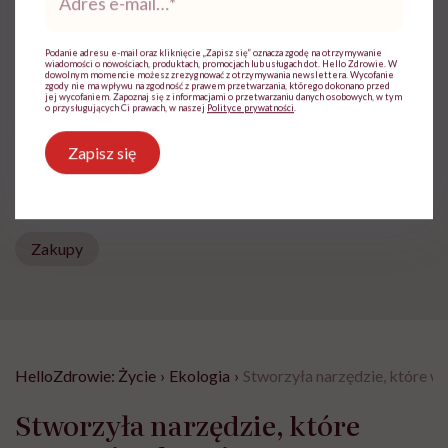
e-
mail
*
innych
Zobacz profil
Podanie adresu e-mail oraz kliknięcie „Zapisz się” oznacza zgodę na otrzymywanie
wiadomości o nowościach, produktach, promocjach lub usługach dot. Hello Zdrowie. W
dowolnym momencie możesz zrezygnować z otrzymywania newslettera. Wycofanie
zgody nie ma wpływu na zgodność z prawem przetwarzania, którego dokonano przed
jej wycofaniem. Zapoznaj się z informacjami o przetwarzaniu danych osobowych, w tym
o przysługujących Ci prawach, w naszej
Polityce prywatności
.
Udostępnij
Zapisz się
Powiązane tematy:
Zakupy
HelloZdrowie: Życie
›
Ekologia
›
Stworzyła narzędzie, które w
Stworzyła narzędzie, które