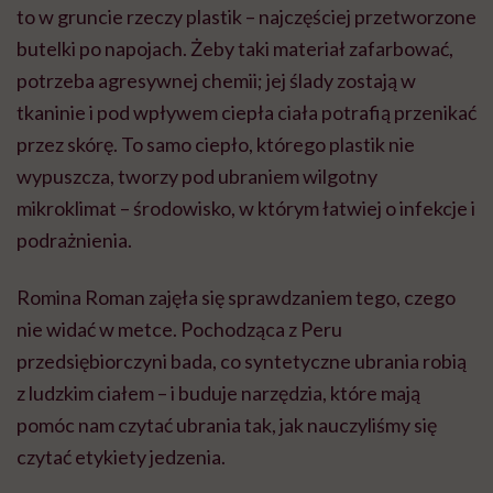
to w gruncie rzeczy plastik – najczęściej przetworzone
butelki po napojach. Żeby taki materiał zafarbować,
potrzeba agresywnej chemii; jej ślady zostają w
tkaninie i pod wpływem ciepła ciała potrafią przenikać
przez skórę. To samo ciepło, którego plastik nie
wypuszcza, tworzy pod ubraniem wilgotny
mikroklimat – środowisko, w którym łatwiej o infekcje i
podrażnienia.
Romina Roman zajęła się sprawdzaniem tego, czego
nie widać w metce. Pochodząca z Peru
przedsiębiorczyni bada, co syntetyczne ubrania robią
z ludzkim ciałem – i buduje narzędzia, które mają
pomóc nam czytać ubrania tak, jak nauczyliśmy się
czytać etykiety jedzenia.