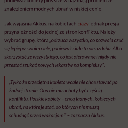
ponieważ kobiety plus size wciąż mają problem ze
znalezieniem modnych ubrań w niskiej cenie.
Jak wyjaśnia Akkus, na kobietach
ciąży
jednak presja
przynależności do jednej ze stron konfliktu. Należy
wybrać grupę, która
„odrzuca wszystko, co pozwala czuć
się lepiej w swoim ciele, ponieważ ciało to nie ozdoba. Albo
skorzystać ze wszystkiego, co jest oferowane i nigdy nie
przestać szukać nowych lekarstw na kompleksy”
.
„Tylko że przeciętna kobieta wcale nie chce stawać po
żadnej stronie. Ona nie ma ochoty być częścią
konfliktu. Polskie kobiety – chcą ładnych, kobiecych
ubrań, na które je stać, do których nie muszą
schudnąć przed wakacjami” – zaznacza Akkus.