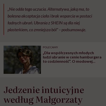
„Nie odda tego uczucia. Alternatywa, jaką ma, to
bolesna akceptacja ciała i brak wsparcia w postaci
ładnych ubrań. Ubrania z SHEIN są dla niej
plasterkiem, co zmniejsza ból” – podsumowuje.
POLECAMY
„Dla współczesnych młodych
ludzi ubranie w cenie hamburgera
to codzienność”. O modowej
bulimii mówi Katarzyna
Zajączkowska
Jedzenie intuicyjne
według Małgorzaty