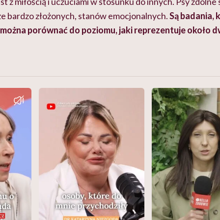
t z miłością i uczuciami w stosunku do innych. Psy zdolne
kże bardzo złożonych, stanów emocjonalnych.
Są badania, k
 można porównać do poziomu, jaki reprezentuje około d