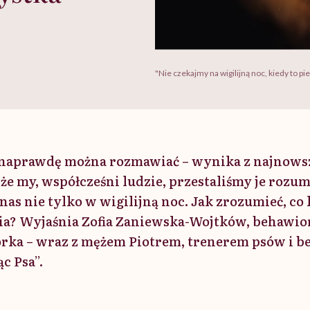
"Nie czekajmy na wigilijną noc, kiedy to p
 naprawdę można rozmawiać – wynika z najnows
e my, współcześni ludzie, przestaliśmy je rozum
nas nie tylko w wigilijną noc. Jak zrozumieć, c
a? Wyjaśnia Zofia Zaniewska-Wojtków, behawior
rka – wraz z mężem Piotrem, trenerem psów i b
ąc Psa”.