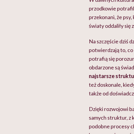
przodkowie potrafil
przekonani, że psy,
światy oddaliły się
Na szczęście dziś 
potwierdzają to, c
potrafią się poroz
obdarzone są świa
najstarsze strukt
też doskonale, kied
także od doświadcz
Dzięki rozwojowi b
samych struktur, z
podobne procesy ch