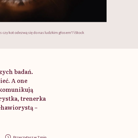
ies czy kot odezwą się do nas ludzkim głosem"/ iStock
zych badań.
ieć. A one
o komunikują
ystka, trenerka
ehawiorystą –
Przeczytasz w 7 min