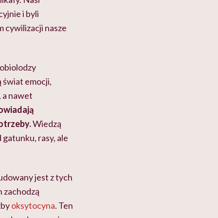
jnie i byli
m cywilizacji nasze
obiolodzy
 świat emocji,
, a nawet
owiadają
otrzeby.
Wiedzą
gatunku, rasy, ale
udowany jest z tych
ch zachodzą
żby
oksytocyna
. Ten