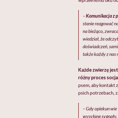
wprawnemu oku odc
–
Komunikacja z 
stanie reagować na
na bieżąco, zwraca
wiedział, że odczy
doświadczeń, sami
także każdy z nas 
Każde zwierzę jest 
różny proces socjal
psem, aby kontakt z
psich potrzebach, 
– Gdy opiekun wie 
wysyłane sygnały,