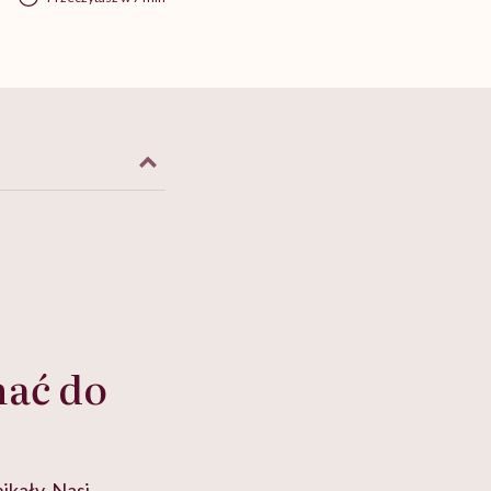
ać do
ikały. Nasi