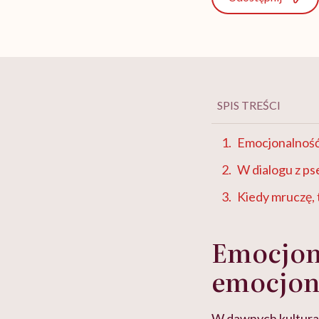
SPIS TREŚCI
Emocjonalność
W dialogu z p
Kiedy mruczę,
Emocjon
emocjon
W dawnych kulturach