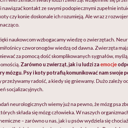
i nawiązać kontakt ze swymi podopiecznymi zupełnie intuicy
 koty czy konie doskonale ich rozumieją. Ale wraz z rozwoje
 znacząco.
dzięki naukowcom wzbogacamy wiedzę o zwierzętach. Neur
o miłośnicy czworonogów wiedzą od dawna. Zwierzęta mają
umiewać za pomocą dość skomplikowanych sygnałów, myślą
domością.
Zarówno u zwierząt, jak i u ludzi za
emocje
odp
ury mózgu. Psy i koty potrafią komunikować nam swoje p
y przeżywamy radość, a kiedy się gniewamy. Dużo zależy od 
eń socjalizacyjnych.
adań neurologicznych wiemy już na pewno, że mózg psa zb
 których składa się mózg człowieka. W naszych organizma
emiczne – zarówno u nas, jak i u psów wydziela się chocia