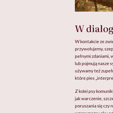
W dialog
W kontakcie ze zwi
przywołujemy, szep
pełnymi zdaniami, w
lub pojmują nasze s
używamy też zupełn
które pies „interpr
Z kolei psy komunik
jak warczenie, szc
poruszania się czy 