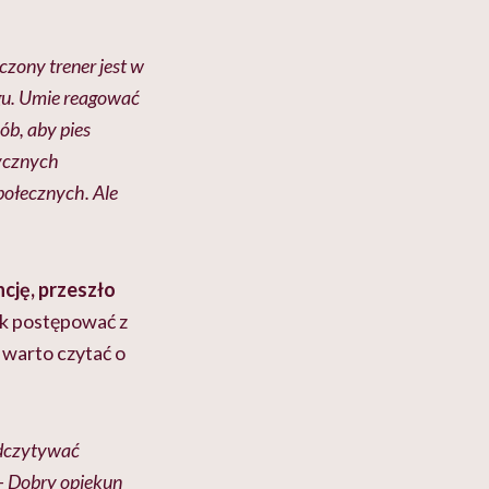
zony trener jest w
ogu. Umie reagować
ób, aby pies
tycznych
połecznych. Ale
ncję, przeszło
ak postępować z
 warto czytać o
odczytywać
– Dobry opiekun