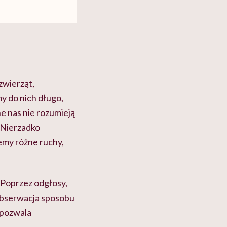
zwierząt,
y do nich długo,
e nas nie rozumieją
. Nierzadko
emy różne ruchy,
. Poprzez odgłosy,
 Obserwacja sposobu
o pozwala