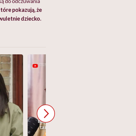
 są do odczuwania
tóre pokazują, że
wuletnie dziecko.