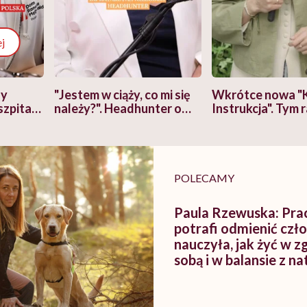
j
zy
"Jestem w ciąży, co mi się
Wkrótce nowa "
szpitalu
należy?". Headhunter o
Instrukcja". Tym 
szkadzać
zmianie pokoleniowej u
atakach paniki. Z
tylko
kobiet w ciąży na rynku
warsztat pacjen
braźni"
pracy
ekspercki
POLECAMY
Paula Rzewuska: Pra
potrafi odmienić czł
nauczyła, jak żyć w z
sobą i w balansie z na