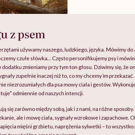
u z psem
erzętami używamy naszego, ludzkiego, języka. Mówimy do 
czemy czułe słówka… Często personifikujemy psy i mówim
 dodatku zmieniamy przy tym ton głosu. Dziwimy się, że on
ygnały zupełnie inaczej niż to, co my chcemy im przekazać
ie niezrozumiałych dla psa mowy ciała i gestów. Wykonuj
etuje” odmiennie od naszych intencji.
ują się zarówno między sobą, jak i z nami, na różne sposoby
zekanie, ale i mowę ciała, sygnały wzrokowe i zapachowe.
napięcia mięśni grzbietu, naprężenia sylwetki – to wszystk