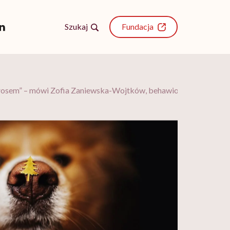
Szukaj
Fundacja
m głosem” – mówi Zofia Zaniewska-Wojtków, behawiorystka