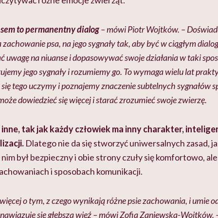
zytywać różne emocje zwierząt.
psem to permanentny dialog
– mówi Piotr Wojtków. – Doświadc
 zachowanie psa, na jego sygnały tak, aby być w ciągłym dial
ć uwagę na niuanse i dopasowywać swoje działania w taki spos
tujemy jego sygnały i rozumiemy go. To wymaga wielu lat prak
 się tego uczymy i poznajemy znaczenie subtelnych sygnałów s
może dowiedzieć się więcej i starać zrozumieć swoje zwierzę.
inne, tak jak każdy człowiek ma inny charakter, intelige
izacji.
Dlatego nie da się stworzyć uniwersalnych zasad, j
 nim był bezpieczny i obie strony czuły się komfortowo, ale
zachowaniach i sposobach komunikacji.
więcej o tym, z czego wynikają różne psie zachowania, i umie 
 nawiązuje się głębsza więź – mówi Zofia Zaniewska-Wojtków. 