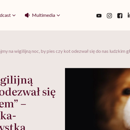
Multimedia
dcast
jmy na wigilijną noc, by pies czy kot odezwał się do nas ludzki
gilijną
 odezwał się
em” –
ka-
ystka