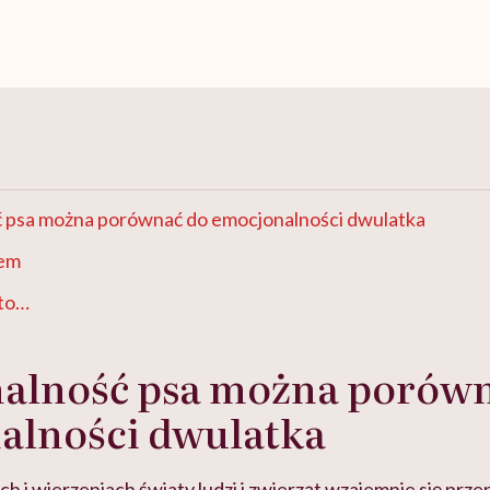
 psa można porównać do emocjonalności dwulatka
sem
 to…
alność psa można porówn
alności dwulatka
 i wierzeniach światy ludzi i zwierząt wzajemnie się przen