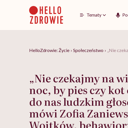
Go
to
content
Tematy
Po
HelloZdrowie: Życie
›
Społeczeństwo
›
„Nie czeka
„Nie czekajmy na wi
noc, by pies czy kot
do nas ludzkim głos
mówi Zofia Zaniews
Wojtków, behawior