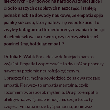
niektórych – był dowód na narodową znieczulicę i
źródło naszych osobistych nieszczęść. Istnieją
jednak niezbite dowody naukowe, że empatia spija
piankę sukcesu, który należy się współczuciu. To
zwykły bałagan na tle niedoprecyzowania definicji i
dzielenie włosa na czworo, czy rzeczywiście coś
pominęliśmy, hołdując empatii?
Dr Julia E. Wahl:
Porządek w definicjach nam to
wyjaśni. Empatia i współczucie to dwa różne procesy,
nawet na poziomie neurofizjologicznym.
Upraszczając, można powiedzieć, że są dwa rodzaje
empatii. Pierwszy to empatia mentalna, czyli:
rozumiem twój sposób myślenia. Drugi to empatia
afektywna, związana z emocjami: czuję to, co ty
czujesz. Empatia może być pomocna, ponieważ