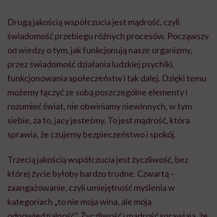
Drugą jakością współczucia jest mądrość, czyli
świadomość przebiegu różnych procesów. Począwszy
od wiedzy o tym, jak funkcjonują nasze organizmy,
przez świadomość działania ludzkiej psychiki,
funkcjonowania społeczeństw i tak dalej. Dzięki temu
możemy łączyć ze sobą poszczególne elementy i
rozumieć świat, nie obwiniamy niewinnych, w tym
siebie, za to, jacy jesteśmy. To jest mądrość, która
sprawia, że czujemy bezpieczeństwo i spokój.
Trzecią jakością współczucia jest życzliwość, bez
której życie byłoby bardzo trudne. Czwartą –
zaangażowanie, czyli umiejętność myślenia w
kategoriach „to nie moja wina, ale moja
odpowiedzialność”. Życzliwość i mądrość sprawiają, że