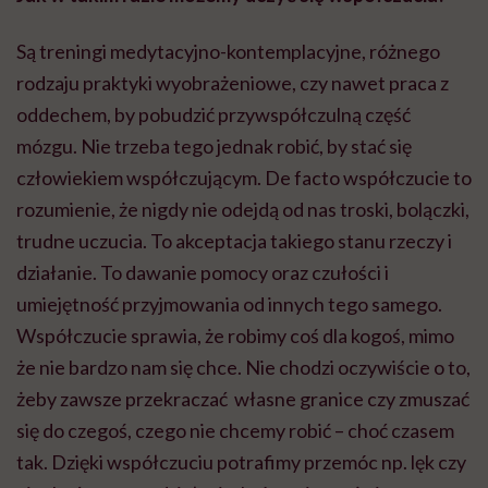
Są treningi medytacyjno-kontemplacyjne, różnego
rodzaju praktyki wyobrażeniowe, czy nawet praca z
oddechem, by pobudzić przywspółczulną część
mózgu. Nie trzeba tego jednak robić, by stać się
człowiekiem współczującym. De facto współczucie to
rozumienie, że nigdy nie odejdą od nas troski, bolączki,
trudne uczucia. To akceptacja takiego stanu rzeczy i
działanie. To dawanie pomocy oraz czułości i
umiejętność przyjmowania od innych tego samego.
Współczucie sprawia, że robimy coś dla kogoś, mimo
że nie bardzo nam się chce. Nie chodzi oczywiście o to,
żeby zawsze przekraczać własne granice czy zmuszać
się do czegoś, czego nie chcemy robić – choć czasem
tak. Dzięki współczuciu potrafimy przemóc np. lęk czy