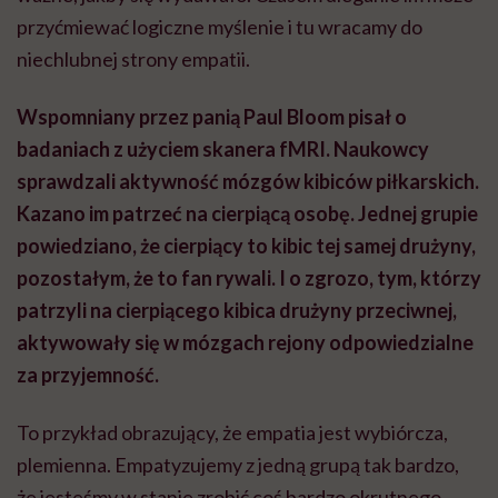
przyćmiewać logiczne myślenie i tu wracamy do
niechlubnej strony empatii.
Wspomniany przez panią Paul Bloom pisał o
badaniach z użyciem skanera fMRI. Naukowcy
sprawdzali aktywność mózgów kibiców piłkarskich.
Kazano im patrzeć na cierpiącą osobę. Jednej grupie
powiedziano, że cierpiący to kibic tej samej drużyny,
pozostałym, że to fan rywali. I o zgrozo, tym, którzy
patrzyli na cierpiącego kibica drużyny przeciwnej,
aktywowały się w mózgach rejony odpowiedzialne
za przyjemność.
To przykład obrazujący, że empatia jest wybiórcza,
plemienna. Empatyzujemy z jedną grupą tak bardzo,
że jesteśmy w stanie zrobić coś bardzo okrutnego