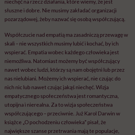
niechęć na rzecz działania, które wiemy, że jest
słuszne i dobre. Nie musimy zakładać organizacji
pozarządowej, żeby nazwać się osobą współczującą.
Współczucie nad empatią ma zasadniczą przewagę w
skali – nie wszystkich musimy lubić i kochać, by ich
wspierać. Empatia wobec każdego człowieka jest
niemożliwa. Natomiast możemy być współczujący
nawet wobec ludzi, którzy są nam obojętni lub przez
nas nielubiani. Możemy ich wspierać, nie czując do
nich nic lub nawet czując jakąś niechęć. Wizja
empatycznego społeczeństwa jest romantyczna,
utopijna i nierealna. Za to wizja społeczeństwa
współczującego – przeciwnie. Już Karol Darwin w
książce „O pochodzeniu człowieka” pisał, że
największe szanse przetrwania mają te populacje,