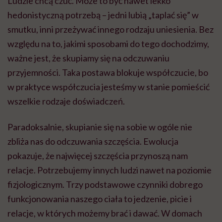
Ludzie chcą czuć. Może to być nawet lekko
hedonistyczną potrzebą – jedni lubią „taplać się” w
smutku, inni przeżywać innego rodzaju uniesienia. Bez
względu na to, jakimi sposobami do tego dochodzimy,
ważne jest, że skupiamy się na odczuwaniu
przyjemności. Taka postawa blokuje współczucie, bo
w praktyce współczucia jesteśmy w stanie pomieścić
wszelkie rodzaje doświadczeń.
Paradoksalnie, skupianie się na sobie w ogóle nie
zbliża nas do odczuwania szczęścia. Ewolucja
pokazuje, że najwięcej szczęścia przynoszą nam
relacje. Potrzebujemy innych ludzi nawet na poziomie
fizjologicznym. Trzy podstawowe czynniki dobrego
funkcjonowania naszego ciała to jedzenie, picie i
relacje, w których możemy brać i dawać. W domach