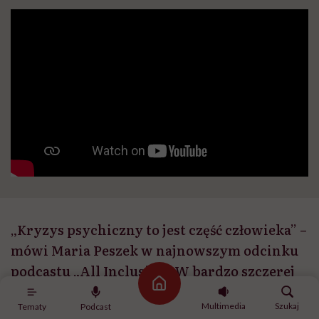
„Kryzys psychiczny to jest część człowieka” –
mówi Maria Peszek w najnowszym odcinku
podcastu „All Inclusive”. W bardzo szczerej
Strona główna
rozmowie z Ane Piżl opowiada o tym, w jaki
Multimedia
Szukaj
Tematy
Podcast
sposób sama wyszła z „najstraszliwszego i