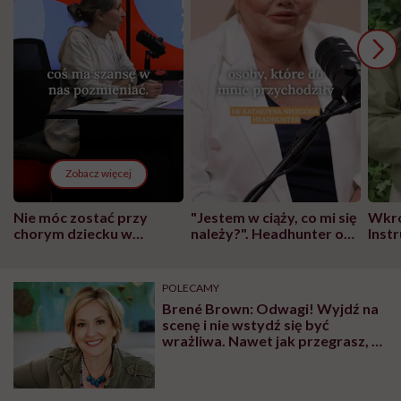
Zobacz więcej
Nie móc zostać przy
"Jestem w ciąży, co mi się
Wkró
chorym dziecku w
należy?". Headhunter o
Inst
szpitalu to tortura.
zmianie pokoleniowej u
atak
"Przeszkadzać w tym
kobiet w ciąży na rynku
wars
może chyba tylko
pracy
eksp
POLECAMY
głupota i brak
Brené Brown: Odwagi! Wyjdź na
wyobraźni"
scenę i nie wstydź się być
wrażliwa. Nawet jak przegrasz, to
wygrasz