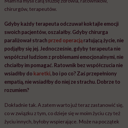
Mam na myśli całą służbę zdrowia, ratowników,
chirurgów, terapeutów.
Gdyby każdy terapeuta odczuwał koktajle emocji
swoich pacjentów, oszalałby. Gdyby chirurga
paraliżował strach
przed operacją
ratującą życie, nie
podjąłby się jej. Jednocześnie, gdyby terapeuta nie
współczuł ludziom z problemami emocjonalnymi, nie
chciałby im pomagać. Ratownik bez współczucia nie
wsiadłby do
karetki
, bo i po co? Zaś przepełniony
empatią, nie wsiadłby do niej ze strachu. Dobrze to
rozumiem?
Dokładnie tak. A zatem warto już teraz zastanowić się,
co w związku z tym, co dzieje się w moim życiu czy też
życiu innych, byłoby wspierające. Może na początek