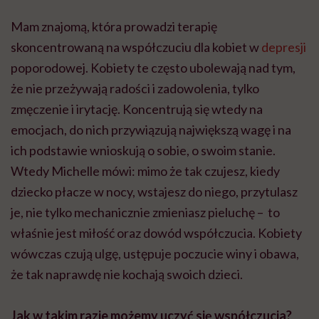
Mam znajomą, która prowadzi terapię
skoncentrowaną na współczuciu dla kobiet w
depresji
poporodowej. Kobiety te często ubolewają nad tym,
że nie przeżywają radości i zadowolenia, tylko
zmęczenie i irytację. Koncentrują się wtedy na
emocjach, do nich przywiązują największą wagę i na
ich podstawie wnioskują o sobie, o swoim stanie.
Wtedy Michelle mówi: mimo że tak czujesz, kiedy
dziecko płacze w nocy, wstajesz do niego, przytulasz
je, nie tylko mechanicznie zmieniasz pieluchę – to
właśnie jest miłość oraz dowód współczucia. Kobiety
wówczas czują ulgę, ustępuje poczucie winy i obawa,
że tak naprawdę nie kochają swoich dzieci.
Jak w takim razie możemy uczyć się współczucia?