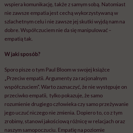
wspiera komunikację, także z samym sobą. Natomiast
nie zawsze empatia jest cechą wykorzystywaną w
szlachetnym celu i nie zawsze jej skutki wyjdą nam na
dobre. Współczuciem nie da się manipulować –
empatią tak.
W jaki sposób?
Sporo pisze o tym Paul Bloom w swojej książce
„Przeciw empatii. Argumenty za racjonalnym
współczuciem”. Warto zaznaczyć, że nie występuje on
przeciwko empatii, tylko pokazuje, że samo
rozumienie drugiego człowieka czy samo przeżywanie
jego uczuć niczego nie zmienia. Dopiero to, co z tym
zrobimy, stanowi jakościową różnicę w relacjach oraz
naszym samopoczuciu. Empatię na poziomie