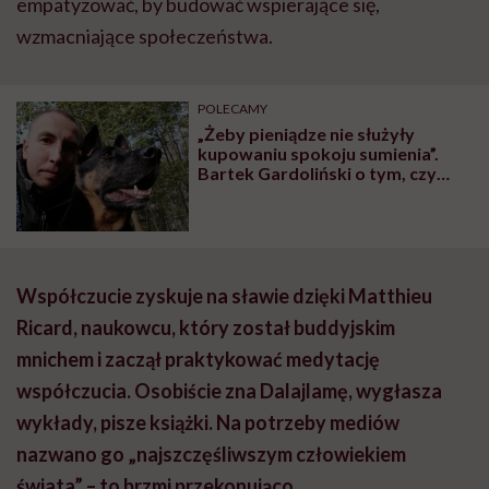
empatyzować, by budować wspierające się,
wzmacniające społeczeństwa.
POLECAMY
„Żeby pieniądze nie służyły
kupowaniu spokoju sumienia”.
Bartek Gardoliński o tym, czy
można źle pomagać
Współczucie zyskuje na sławie dzięki Matthieu
Ricard, naukowcu, który został buddyjskim
mnichem i zaczął praktykować medytację
współczucia. Osobiście zna Dalajlamę, wygłasza
wykłady, pisze książki. Na potrzeby mediów
nazwano go „najszczęśliwszym człowiekiem
świata” – to brzmi przekonująco.