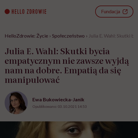
Go
to
Fundacja
content
HelloZdrowie: Życie
›
Społeczeństwo
›
Julia E. Wahl: Skutki 
Julia E. Wahl: Skutki bycia
empatycznym nie zawsze wyjdą
nam na dobre. Empatią da się
manipulować
Ewa Bukowiecka-Janik
Opublikowano:
03.10.2021 14:53