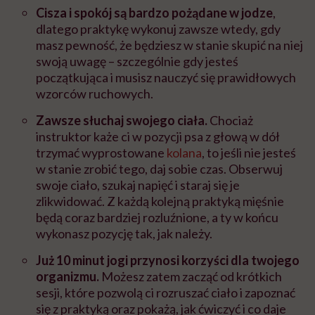
Cisza i spokój są bardzo pożądane w jodze
,
dlatego
praktykę wykonuj zawsze wtedy, gdy
masz pewność,
że będziesz w stanie skupić na niej
swoją uwagę
– szczególnie gdy jesteś
początkująca i musisz nauczyć się prawidłowych
wzorców ruchowych.
Zawsze słuchaj swojego ciała.
Chociaż
instruktor każe ci w pozycji psa z głową w dół
trzymać wyprostowane
kolana
, to jeśli nie jesteś
w stanie zrobić tego, daj sobie czas. Obserwuj
swoje ciało, szukaj napięć i staraj się je
zlikwidować. Z każdą kolejną praktyką mięśnie
będą coraz bardziej rozluźnione, a ty w końcu
wykonasz pozycję tak, jak należy.
Już 10 minut jogi przynosi korzyści dla twojego
organizmu.
Możesz zatem zacząć od krótkich
sesji, które pozwolą ci rozruszać ciało i zapoznać
się z praktyką oraz pokażą, jak ćwiczyć i co daje