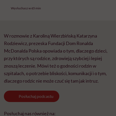
Wysłuchasz w 65 min
W rozmowie z Karoliną Wierzbińską Katarzyna
Rodziewicz, prezeska Fundacji Dom Ronalda
McDonalda Polska opowiada o tym, dlaczego dzieci,
przy których są rodzice, zdrowieją szybciej i lepiej
znoszą leczenie. Mówi też o godności rodzin w
szpitalach, o potrzebie bliskości, komunikacji i o tym,
dlaczego rodzic nie może czuć się tam jak intruz.
Posłuchaj
podcastu
Posłuchaj nas również na: