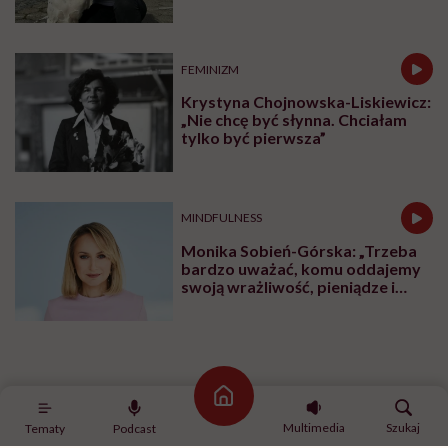
trud ma sens, bez wahania
odpowiadam: 'tak’”
FEMINIZM
Krystyna Chojnowska-Liskiewicz:
„Nie chcę być słynna. Chciałam
tylko być pierwsza”
MINDFULNESS
Monika Sobień-Górska: „Trzeba
bardzo uważać, komu oddajemy
swoją wrażliwość, pieniądze i
zaufanie”
Zobacz także
Strona główna
Multimedia
Szukaj
Tematy
Podcast