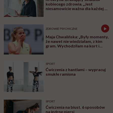
kobiecego zdrowia. „Jest
niesamowicie ważna dla każdej z
nas niezależnie od wieku”
ZDROWIE PSYCHICZNE
Maja Chwalińska: „Były momenty,
że nawet nie wiedziałam, z kim
gram. Wychodziłam na kort i
zaczynałam płakać”
SPORT
Ćwiczenia z hantlami – wypracuj
smukłe ramiona
SPORT
Ćwiczenia na biust. 6 sposobów
na jędrne piersi