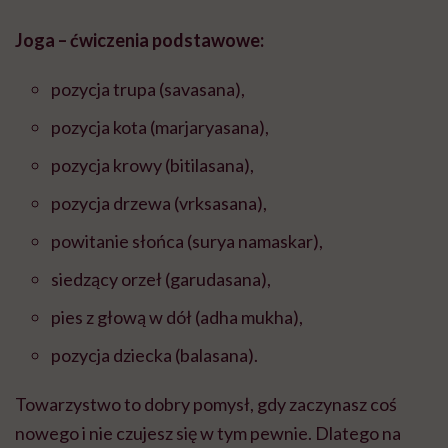
Joga – ćwiczenia podstawowe:
pozycja trupa (savasana),
pozycja kota (marjaryasana),
pozycja krowy (bitilasana),
pozycja drzewa (vrksasana),
powitanie słońca (surya namaskar),
siedzący orzeł (garudasana),
pies z głową w dół (adha mukha),
pozycja dziecka (balasana).
Towarzystwo to dobry pomysł, gdy zaczynasz coś
nowego i nie czujesz się w tym pewnie. Dlatego na