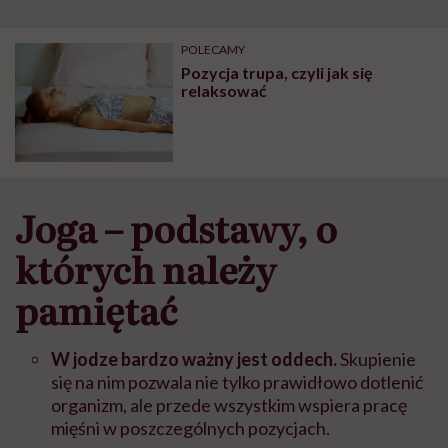
szpitalu to tortura.
zmianie pokoleniowej u
atak
"Przeszkadzać w tym
kobiet w ciąży na rynku
wars
może chyba tylko
pracy
eksp
POLECAMY
głupota i brak
Pozycja trupa, czyli jak się
wyobraźni"
relaksować
Joga – podstawy, o
których należy
pamiętać
W jodze bardzo ważny jest oddech.
Skupienie
się na nim pozwala nie tylko prawidłowo dotlenić
organizm, ale przede wszystkim wspiera pracę
mięśni w poszczególnych pozycjach.