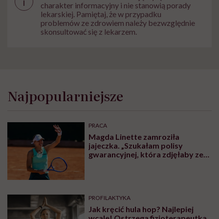
i
charakter informacyjny i nie stanowią porady
lekarskiej. Pamiętaj, że w przypadku
problemów ze zdrowiem należy bezwzględnie
skonsultować się z lekarzem.
Najpopularniejsze
PRACA
Magda Linette zamroziła
jajeczka. „Szukałam polisy
gwarancyjnej, która zdjęłaby ze
mnie presję tykającego czasu”
PROFILAKTYKA
Jak kręcić hula hop? Najlepiej
wcale! Ostrzega fizjoterapeutka