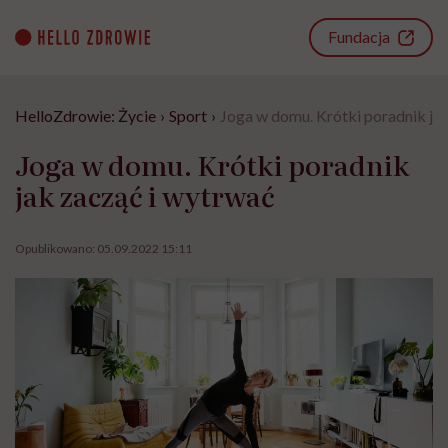
Go
to
Fundacja
content
HelloZdrowie: Życie
›
Sport
›
Joga w domu. Krótki poradnik ja
Joga w domu. Krótki poradnik
jak zacząć i wytrwać
Opublikowano:
05.09.2022 15:11