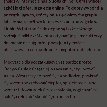
znajdź w Internecie hasło „joga online”.
Coraz więcej
szkół jogi oferuje zajęcia online. To dobry wybór dla
początkujących, którzy boją się ćwiczyć w grupie
lub nie mają możliwości ucz
ęszczania na zajęcia w
klubie.
W I
nternecie dostępne są także różnego
rodzaju filmiki z krótkimi praktykami jogi. Instruktorzy
dokładnie opisują każdą pozycję, a ty możesz
obserwować ruch na ekranie komputera lub telefonu.
Medytacje dla początkujących są bardzo proste.
Odbywają się najczęściej w savasanie, czyli pozycji
trupa. Wystarczy położyć się na podłodze, przykryć
się kocem (by zachować ciepło), opuścić ręce luźno
wzdłuż tułowia w lekkim rozchyleniu, nogi również
należy rozluźnić i skupić się na oddechu.