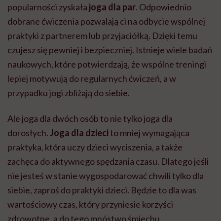
popularności zyskała
joga dla par
. Odpowiednio
dobrane ćwiczenia pozwalają ci na odbycie wspólnej
praktyki z partnerem lub przyjaciółką. Dzięki temu
czujesz się pewniej i bezpieczniej.
Istnieje wiele badań
naukowych, które potwierdzają, że wspólne treningi
lepiej motywują do regularnych ćwiczeń, a w
przypadku jogi zbliżają do siebie.
Ale joga dla dwóch osób to nie tylko joga dla
dorosłych.
Joga dla dzieci
to mniej wymagająca
praktyka, która uczy dzieci wyciszenia, a także
zachęca do aktywnego spędzania czasu. Dlatego jeśli
nie jesteś w stanie wygospodarować chwili tylko dla
siebie, zaproś do praktyki dzieci. Będzie to dla was
wartościowy czas, który przyniesie korzyści
zdrowotne, a do tego mnóstwo śmiechu.