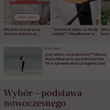
Zobacz więcej
Nie móc zostać przy
"Jestem w ciąży, co mi się
Wkró
chorym dziecku w
należy?". Headhunter o
Inst
szpitalu to tortura.
zmianie pokoleniowej u
atak
"Przeszkadzać w tym
kobiet w ciąży na rynku
wars
może chyba tylko
pracy
eksp
POLECAMY
głupota i brak
„Czy wiesz, czym jest ból?” Mocne
wyobraźni"
słowa lekarza w sprawie wyroku
TK w sprawie aborcji eugenicznej
Wybór – podstawa
nowoczesnego