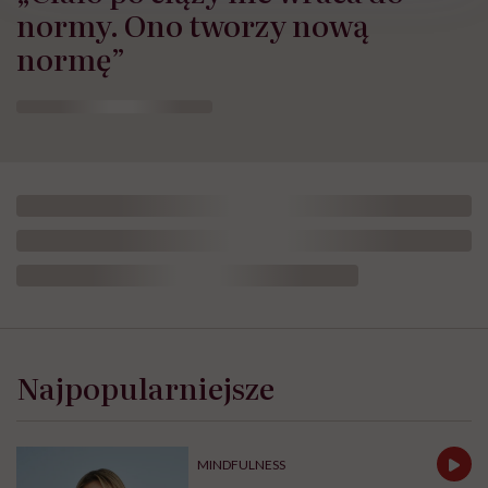
normy. Ono tworzy nową
normę”
Testament,
spadek,
dziedziczenie
Najpopularniejsze
długów.
Wszystko,
co
warto
MINDFULNESS
wiedzieć