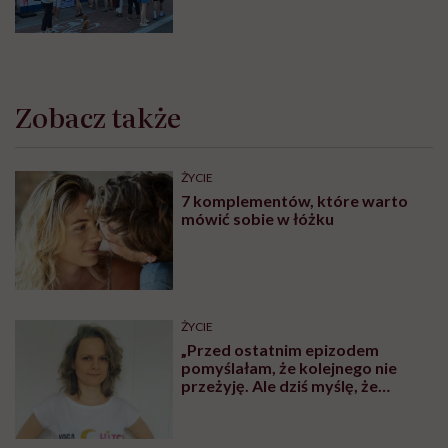
Zobacz także
ŻYCIE
7 komplementów, które warto
mówić sobie w łóżku
ŻYCIE
„Przed ostatnim epizodem
pomyślałam, że kolejnego nie
przeżyję. Ale dziś myślę, że
przeżyję, tylko wcześniej pójdę
po pomoc”. Alicja o wychodzeniu z
depresji