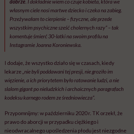
dobrze
. I dokładnie wiem co czuje kobieta, która we
własnym ciele nosi martwe dziecko i czeka na zabieg.
Przeżywałam to cierpienie – fizyczne, ale przede
wszystkim psychiczne sześć cholernych razy” – tak
komentuje śmierć 30-latki na swoim profilu na
Instagramie Joanna Koroniewska.
I dodaje, że wszystko działo się w czasach, kiedy
lekarze
„nie byli poddawani tej presji, nie groziło im
więzienie, a ich priorytetem było ratowanie ludzi, a nie
slalom gigant po nieludzkich i archaicznych paragrafach
kodeksu karnego rodem ze średniowiecza”.
Przypomnijmy: w październiku 2020 r. TK orzekł, że
prawo do aborcji w przypadku ciężkiego i
nieodwracalnego upośledzenia płodu jest niezgodne