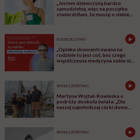
„Jestem dziewczyną bardzo
samodzielną, więc na początku
stwierdziłam, że muszę o siebie
zadbać”. Emilia Pobiedzińska o
słodko-gorzkim doświadczeniu
menopauzy
RODZICIELSTWO
„Opieka skoncentrowana na
rodzinie to jest coś, bez czego
współczesna medycyna sobie nie
poradzi”
SPOŁECZEŃSTWO
Martyna Wojtaś-Kowieska o
podróży dookoła świata: „Dla
naszej najmłodszej córki domem
jest jacht. Miała dwa latka, kiedy
wypływaliśmy w rejs”
SPOŁECZEŃSTWO