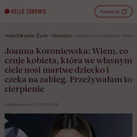
Go
to
Fundacja
content
HelloZdrowie: Życie
›
Feminizm
›
Joanna Koroniewska: Wiem, co
Joanna Koroniewska: Wiem, co
czuje kobieta, która we własnym
ciele nosi martwe dziecko i
czeka na zabieg. Przeżywałam to
cierpienie
Opublikowano:
07.11.2021 13:03