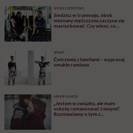
SPOŁECZEŃSTWO
Siedzisz w tramwaju, obok
nieznany mężczyzna zaczyna się
masturbować. Czy wiesz, co
robić?
SPORT
Ćwiczenia z hantlami – wypracuj
smukłe ramiona
MINDFULNESS
„Jestem w związku, ale mam
ochotę romansować z innymi”.
Rozmawiamy o tym z
psychologiem