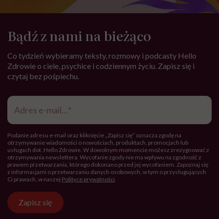
Bądź z nami na bieżąco
Co tydzień wybieramy teksty, rozmowy i podcasty Hello
Zdrowie o ciele, psychice i codziennym życiu. Zapisz się i
czytaj bez pośpiechu.
Adres
e-
mail
*
Podanie adresu e-mail oraz kliknięcie „Zapisz się” oznacza zgodę na
otrzymywanie wiadomości o nowościach, produktach, promocjach lub
usługach dot. Hello Zdrowie. W dowolnym momencie możesz zrezygnować z
otrzymywania newslettera. Wycofanie zgody nie ma wpływu na zgodność z
prawem przetwarzania, którego dokonano przed jej wycofaniem. Zapoznaj się
z informacjami o przetwarzaniu danych osobowych, w tym o przysługujących
Ci prawach, w naszej
Polityce prywatności
.
Zapisz się