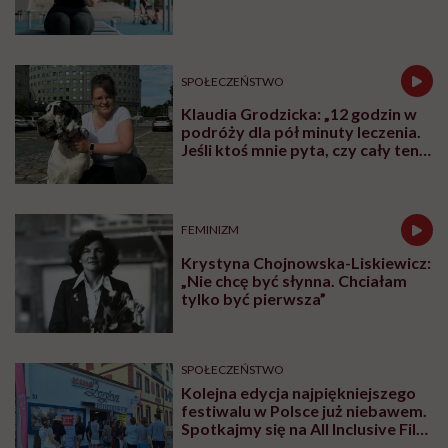
SPOŁECZEŃSTWO
Klaudia Grodzicka: „12 godzin w
podróży dla pół minuty leczenia.
Jeśli ktoś mnie pyta, czy cały ten
trud ma sens, bez wahania
odpowiadam: 'tak’”
FEMINIZM
Krystyna Chojnowska-Liskiewicz:
„Nie chcę być słynna. Chciałam
tylko być pierwsza”
SPOŁECZEŃSTWO
Kolejna edycja najpiękniejszego
festiwalu w Polsce już niebawem.
Spotkajmy się na All Inclusive Film
Festival w Jastarni!