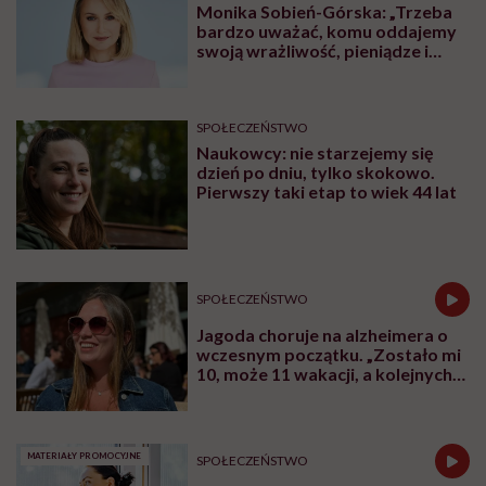
o
Monika Sobień-Górska: „Trzeba
życiu
bardzo uważać, komu oddajemy
po
swoją wrażliwość, pieniądze i
śmierci
zaufanie”
bliskich
SPOŁECZEŃSTWO
Naukowcy: nie starzejemy się
dzień po dniu, tylko skokowo.
Pierwszy taki etap to wiek 44 lat
SPOŁECZEŃSTWO
Jagoda choruje na alzheimera o
wczesnym początku. „Zostało mi
10, może 11 wakacji, a kolejnych
nie będę już świadoma”
MATERIAŁY PROMOCYJNE
SPOŁECZEŃSTWO