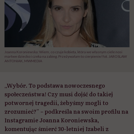
Joanna Koroniewska: Wiem, co czuje kobieta, która we własnym ciele nosi
martwe dziecko i czeka na zabieg. Przeżywałam to cierpienie/ fot. JAROSLAW
ANTONIAK, MWMEDIA
„Wybór. To podstawa nowoczesnego
społeczeństwa! Czy musi dojść do takiej
potwornej tragedii, żebyśmy mogli to
zrozumieć?” – podkreśla na swoim profilu na
Instagramie Joanna Koroniewska,
komentując śmierć 30-letniej Izabeli z