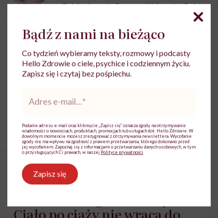
Polską Agencją Prasową i Wirtualną Polską
Zobacz profil
Bądź z nami na bieżąco
Co tydzień wybieramy teksty, rozmowy i podcasty
Udostępnij
Hello Zdrowie o ciele, psychice i codziennym życiu.
Zapisz się i czytaj bez pośpiechu.
Adres
Powiązane tematy:
e-
mail
*
ciąża
Śmierć
Podanie adresu e-mail oraz kliknięcie „Zapisz się” oznacza zgodę na otrzymywanie
wiadomości o nowościach, produktach, promocjach lub usługach dot. Hello Zdrowie. W
dowolnym momencie możesz zrezygnować z otrzymywania newslettera. Wycofanie
zgody nie ma wpływu na zgodność z prawem przetwarzania, którego dokonano przed
jej wycofaniem. Zapoznaj się z informacjami o przetwarzaniu danych osobowych, w tym
o przysługujących Ci prawach, w naszej
Polityce prywatności
.
Zapisz się
Dr n. med. Magdalena Ziętara:
„Ciało po ciąży nie wraca do