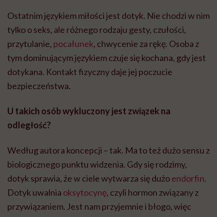
Ostatnim językiem miłości jest dotyk. Nie chodzi w nim
tylko o seks, ale różnego rodzaju gesty, czułości,
przytulanie,
pocałunek
, chwycenie za rękę. Osoba z
tym dominującym językiem czuje się kochana, gdy jest
dotykana. Kontakt fizyczny daje jej poczucie
bezpieczeństwa.
U takich osób wykluczony jest związek na
odległość?
Według autora koncepcji – tak. Ma to też dużo sensu z
biologicznego punktu widzenia. Gdy się rodzimy,
dotyk sprawia, że w ciele wytwarza się dużo
endorfin
.
Dotyk uwalnia
oksytocynę
, czyli hormon związany z
przywiązaniem. Jest nam przyjemnie i błogo, więc