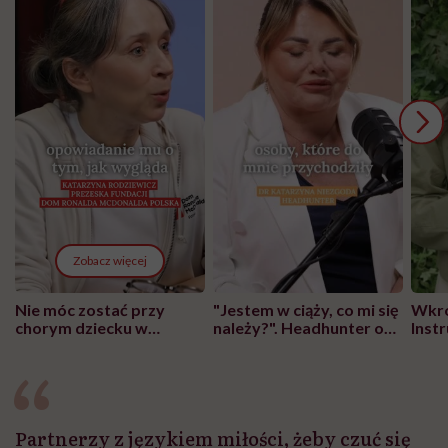
Zobacz więcej
Nie móc zostać przy
"Jestem w ciąży, co mi się
Wkró
chorym dziecku w
należy?". Headhunter o
Inst
szpitalu to tortura.
zmianie pokoleniowej u
atak
"Przeszkadzać w tym
kobiet w ciąży na rynku
wars
może chyba tylko
pracy
eksp
głupota i brak
wyobraźni"
Partnerzy z językiem miłości, żeby czuć się