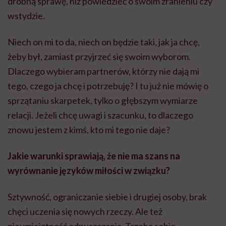
drobną sprawę, niż powiedzieć o swoim zranieniu czy
wstydzie.
Niech on mi to da, niech on będzie taki, jak ja chcę,
żeby był, zamiast przyjrzeć się swoim wyborom.
Dlaczego wybieram partnerów, którzy nie dają mi
tego, czego ja chcę i potrzebuję? I tu już nie mówię o
sprzątaniu skarpetek, tylko o głębszym wymiarze
relacji. Jeżeli chcę uwagi i szacunku, to dlaczego
znowu jestem z kimś, kto mi tego nie daje?
Jakie warunki sprawiają, że nie ma szans na
wyrównanie języków miłości w związku?
Sztywność, ograniczanie siebie i drugiej osoby, brak
chęci uczenia się nowych rzeczy. Ale też
nieumiejętność odpuszczania. Trzeba sobie