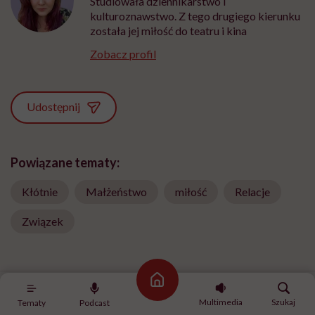
Studiowała dziennikarstwo i
kulturoznawstwo. Z tego drugiego kierunku
została jej miłość do teatru i kina
Zobacz profil
Udostępnij
Powiązane tematy:
Kłótnie
Małżeństwo
miłość
Relacje
Związek
Strona główna
Multimedia
Szukaj
Tematy
Podcast
HelloZdrowie: Życie
›
Społeczeństwo
›
Testament, spadek, dzi