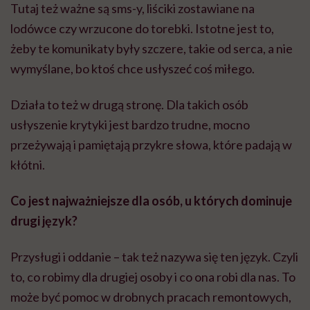
Tutaj też ważne są sms-y, liściki zostawiane na
lodówce czy wrzucone do torebki. Istotne jest to,
żeby te komunikaty były szczere, takie od serca, a nie
wymyślane, bo ktoś chce usłyszeć coś miłego.
Działa to też w drugą stronę. Dla takich osób
usłyszenie krytyki jest bardzo trudne, mocno
przeżywają i pamiętają przykre słowa, które padają w
kłótni.
Co jest najważniejsze dla osób, u których dominuje
drugi język?
Przysługi i oddanie – tak też nazywa się ten język. Czyli
to, co robimy dla drugiej osoby i co ona robi dla nas. To
może być pomoc w drobnych pracach remontowych,