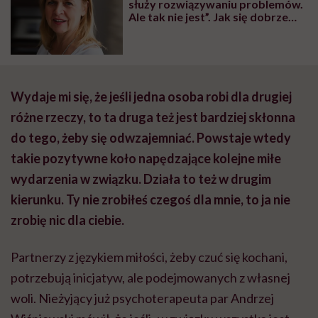
służy rozwiązywaniu problemów.
Ale tak nie jest”. Jak się dobrze
kłócić, mówi psychoterapeutka
Dorota Ziółkowska-Maciaszek
Wydaje mi się, że jeśli jedna osoba robi dla drugiej
różne rzeczy, to ta druga też jest bardziej skłonna
do tego, żeby się odwzajemniać. Powstaje wtedy
takie pozytywne koło napędzające kolejne miłe
wydarzenia w związku. Działa to też w drugim
kierunku. Ty nie zrobiłeś czegoś dla mnie, to ja nie
zrobię nic dla ciebie.
Partnerzy z językiem miłości, żeby czuć się kochani,
potrzebują inicjatyw, ale podejmowanych z własnej
woli. Nieżyjący już psychoterapeuta par Andrzej