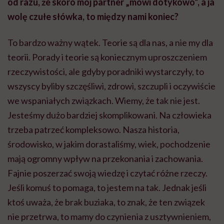
od razu, że skoro mój partner „mówi dotykowo”, a ja
wolę czułe słówka, to między nami koniec?
To bardzo ważny wątek. Teorie są dla nas, a nie my dla
teorii. Porady i teorie są koniecznym uproszczeniem
rzeczywistości, ale gdyby poradniki wystarczyły, to
wszyscy byliby szczęśliwi, zdrowi, szczupli i oczywiście
we wspaniałych związkach. Wiemy, że tak nie jest.
Jesteśmy dużo bardziej skomplikowani. Na człowieka
trzeba patrzeć kompleksowo. Nasza historia,
środowisko, w jakim dorastaliśmy, wiek, pochodzenie
mają ogromny wpływ na przekonania i zachowania.
Fajnie poszerzać swoją wiedzę i czytać różne rzeczy.
Jeśli komuś to pomaga, to jestem na tak. Jednak jeśli
ktoś uważa, że brak buziaka, to znak, że ten związek
nie przetrwa, to mamy do czynienia z usztywnieniem,