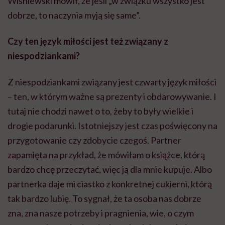
Wiśniewski mówił, że jeśli „w związku wszystko jest
dobrze, to naczynia myją się same”.
Czy ten język miłości jest też związany z
niespodziankami?
Z niespodziankami związany jest czwarty język miłości
– ten, w którym ważne są prezenty i obdarowywanie. I
tutaj nie chodzi nawet o to, żeby to były wielkie i
drogie podarunki. Istotniejszy jest czas poświęcony na
przygotowanie czy zdobycie czegoś. Partner
zapamięta na przykład, że mówiłam o książce, którą
bardzo chcę przeczytać, więc ją dla mnie kupuje. Albo
partnerka daje mi ciastko z konkretnej cukierni, którą
tak bardzo lubię. To sygnał, że ta osoba nas dobrze
zna, zna nasze potrzeby i pragnienia, wie, o czym