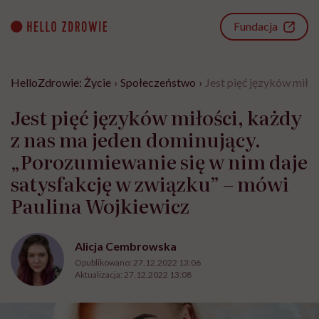
Go
to
Fundacja
content
HelloZdrowie: Życie
›
Społeczeństwo
›
Jest pięć języków miło
Jest pięć języków miłości, każdy
z nas ma jeden dominujący.
„Porozumiewanie się w nim daje
satysfakcję w związku” – mówi
Paulina Wojkiewicz
Alicja Cembrowska
Opublikowano:
27.12.2022 13:06
Aktualizacja:
27.12.2022 13:08