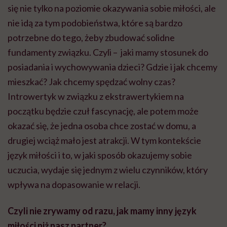
się nie tylko na poziomie okazywania sobie miłości, ale
nie idą za tym podobieństwa, które są bardzo
potrzebne do tego, żeby zbudować solidne
fundamenty związku. Czyli – jaki mamy stosunek do
posiadania i wychowywania dzieci? Gdzie i jak chcemy
mieszkać? Jak chcemy spędzać wolny czas?
Introwertyk w związku z ekstrawertykiem na
początku będzie czuł fascynację, ale potem może
okazać się, że jedna osoba chce zostać w domu, a
drugiej wciąż mało jest atrakcji. W tym kontekście
język miłości i to, w jaki sposób okazujemy sobie
uczucia, wydaje się jednym z wielu czynników, który
wpływa na dopasowanie w relacji.
Czyli nie zrywamy od razu, jak mamy inny język
miłości niż nasz partner?