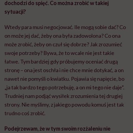
dochodzi do spięć. Co można zrobić w takiej
sytuacji?
Wtedy para musi negocjować. Ile mogą sobie dać? Co
on może jej dać, żeby ona była zadowolona? Co ona
może zrobić, żeby on czuł się dobrze? Jak zrozumieć
swoje potrzeby? Bywa, że to wcale nie jest takie
łatwe. Tym bardziej gdy próbujemy oceniać drugą
stronę – ona jest oschła i nie chce mnie dotykać, a on
nawet nie pomyśli o kwiatku. Pojawia się napięcie, bo
„ja tak bardzo tego potrzebuję, a on mi tego nie daje”.
Trudniej nam podjąć wysiłek zrozumienia tej drugiej
strony. Nie myślimy, z jakiego powodu komuś jest tak
trudno coś zrobić.
Podejrzewam, że w tym swoim rozżaleniu nie