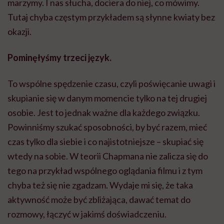
marzymy. I nas słucha, dociera do niej, co mówimy.
Tutaj chyba częstym przykładem są słynne kwiaty bez
okazji.
Pominęłyśmy trzeci język.
To wspólne spędzenie czasu, czyli poświęcanie uwagi i
skupianie się w danym momencie tylko na tej drugiej
osobie. Jest to jednak ważne dla każdego związku.
Powinniśmy szukać sposobności, by być razem, mieć
czas tylko dla siebie i co najistotniejsze – skupiać się
wtedy na sobie. W teorii Chapmana nie zalicza się do
tego na przykład wspólnego oglądania filmu i z tym
chyba też się nie zgadzam. Wydaje mi się, że taka
aktywność może być zbliżająca, dawać temat do
rozmowy, łączyć w jakimś doświadczeniu.