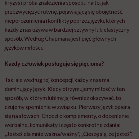
kryzys i próba znalezienia sposobu na to, jak
przezwyciężyć rutynę, pojawiającą się obojętność,
nieporozumienia i konflikty poprzez języki, których
każdy z nas używa w bardziej sztywny lub elastyczny
sposób. Według Chapmana jest pięć głównych
języków miłości.
Każdy człowiek posługuje się pięcioma?
Tak, ale według tej koncepcji każdy z nas ma
dominujący język. Kiedy otrzymujemy miłość w ten
sposób, w którym lubimy ją również okazywać, to
czujemy spełnienie w związku. Pierwszy język opiera
się na słowach. Chodzi o komplementy, o docenienie
werbalne, komunikaty i często konkretne zdania:
„Jesteś dla mnie ważna/ważny”, „Cieszę się, że jesteś”.