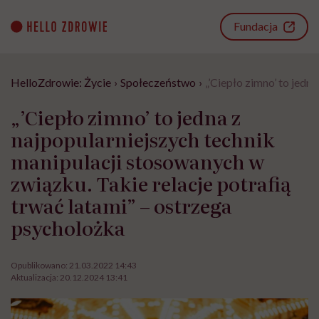
Go
to
Fundacja
content
HelloZdrowie: Życie
›
Społeczeństwo
›
„’Ciepło zimno’ to jedn
„’Ciepło zimno’ to jedna z
najpopularniejszych technik
manipulacji stosowanych w
związku. Takie relacje potrafią
trwać latami” – ostrzega
psycholożka
Opublikowano:
21.03.2022 14:43
Aktualizacja:
20.12.2024 13:41