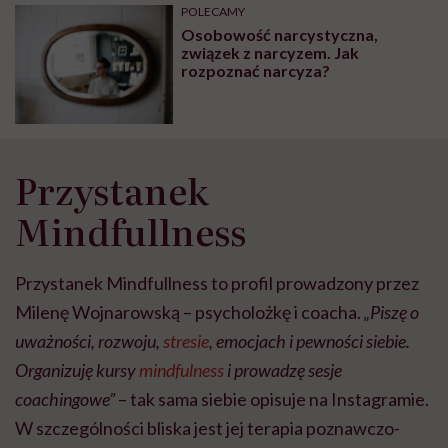
POLECAMY
Osobowość narcystyczna,
związek z narcyzem. Jak
rozpoznać narcyza?
Przystanek
Mindfullness
Przystanek Mindfullness to profil prowadzony przez
Milenę Wojnarowską – psycholożkę i coacha.
„Piszę o
uważności, rozwoju,
stresie
, emocjach i pewności siebie.
Organizuję kursy
mindfulness
i prowadzę sesje
coachingowe”
– tak sama siebie opisuje na Instagramie.
W szczególności bliska jest jej terapia poznawczo-