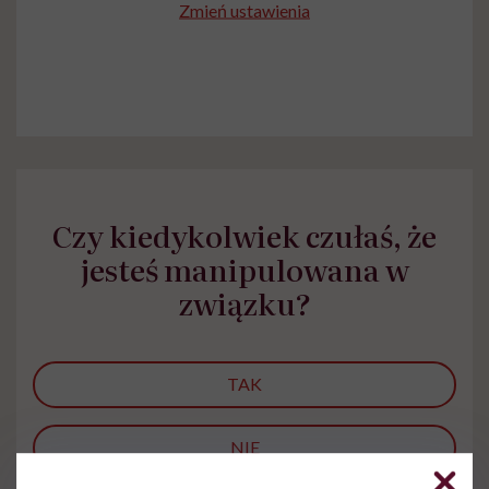
Zmień ustawienia
Czy kiedykolwiek czułaś, że
jesteś manipulowana w
związku?
TAK
NIE