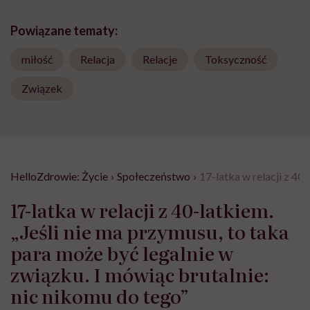
Powiązane tematy:
miłość
Relacja
Relacje
Toksyczność
Związek
HelloZdrowie: Życie
›
Społeczeństwo
›
17-latka w relacji z 40
17-latka w relacji z 40-latkiem.
„Jeśli nie ma przymusu, to taka
para może być legalnie w
związku. I mówiąc brutalnie:
nic nikomu do tego”