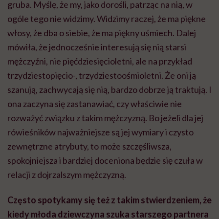
gruba. Myślę, że my, jako dorośli, patrząc na nią, w
ogóle tego nie widzimy. Widzimy raczej, że ma piękne
włosy, że dba o siebie, że ma piękny uśmiech. Dalej
mówiła, że jednocześnie interesują się nią starsi
mężczyźni, nie pięćdziesięcioletni, ale na przykład
trzydziestopięcio-, trzydziestoośmioletni. Że oni ją
szanują, zachwycają się nią, bardzo dobrze ją traktują. I
ona zaczyna się zastanawiać, czy właściwie nie
rozważyć związku z takim mężczyzną. Bo jeżeli dla jej
rówieśników najważniejsze są jej wymiary i czysto
zewnętrzne atrybuty, to może szczęśliwsza,
spokojniejsza i bardziej doceniona będzie się czuła w
relacji z dojrzalszym mężczyzną.
Często spotykamy się też z takim stwierdzeniem, że
kiedy młoda dziewczyna szuka starszego partnera