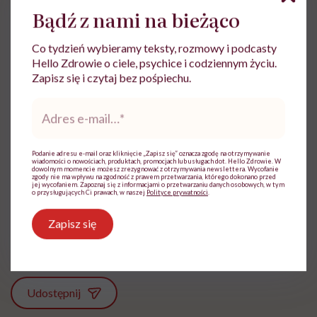
Bądź z nami na bieżąco
Zobacz wyniki ankiety
Co tydzień wybieramy teksty, rozmowy i podcasty
Hello Zdrowie o ciele, psychice i codziennym życiu.
Zapisz się i czytaj bez pośpiechu.
Adres
e-
mail
*
Ewa Wojciechowska
Podanie adresu e-mail oraz kliknięcie „Zapisz się” oznacza zgodę na otrzymywanie
wiadomości o nowościach, produktach, promocjach lub usługach dot. Hello Zdrowie. W
Dziennikarka, filolożka, politolożka,
dowolnym momencie możesz zrezygnować z otrzymywania newslettera. Wycofanie
zgody nie ma wpływu na zgodność z prawem przetwarzania, którego dokonano przed
reportażystka. Pisze, od kiedy pamięta, a w
jej wycofaniem. Zapoznaj się z informacjami o przetwarzaniu danych osobowych, w tym
o przysługujących Ci prawach, w naszej
Polityce prywatności
.
międzyczasie lubi słuchać i obserwować
innych
Zapisz się
Zobacz profil
Udostępnij