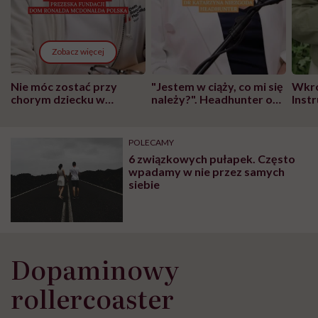
Zobacz więcej
Nie móc zostać przy
"Jestem w ciąży, co mi się
Wkró
chorym dziecku w
należy?". Headhunter o
Inst
szpitalu to tortura.
zmianie pokoleniowej u
atak
"Przeszkadzać w tym
kobiet w ciąży na rynku
wars
może chyba tylko
pracy
eksp
POLECAMY
głupota i brak
6 związkowych pułapek. Często
wyobraźni"
wpadamy w nie przez samych
siebie
Dopaminowy
rollercoaster