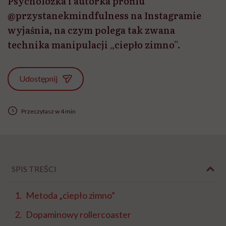
Psycholożka i autorka profilu
@przystanekmindfulness na Instagramie
wyjaśnia, na czym polega tak zwana
technika manipulacji „ciepło zimno”.
Udostępnij
Przeczytasz w 4 min
SPIS TREŚCI
Metoda „ciepło zimno”
Dopaminowy rollercoaster