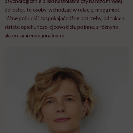
psychologicznie bliski nastolatce czy bardzo młodej
dorosłej. Te osoby, wchodząc w relację, mogą mieć
różne pobudki i zaspokajać różne potrzeby, od takich
stricte opiekuńczo-ojcowskich, po inne, z różnymi
akcentami emocjonalnymi.