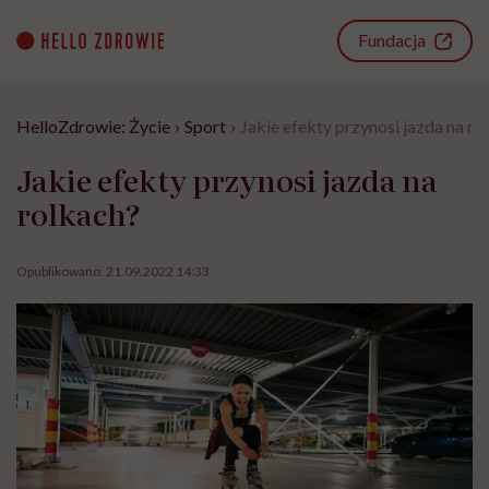
Go
to
Fundacja
content
HelloZdrowie: Życie
›
Sport
›
Jakie efekty przynosi jazda na ro
Jakie efekty przynosi jazda na
rolkach?
Opublikowano:
21.09.2022 14:33