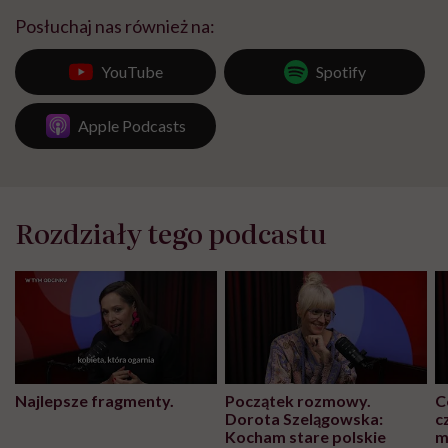
Posłuchaj nas również na:
YouTube
Spotify
Apple Podcasts
Rozdziały tego podcastu
Najlepsze fragmenty.
Początek rozmowy.
C
Dorota Szelągowska:
c
Kocham stare polskie
m