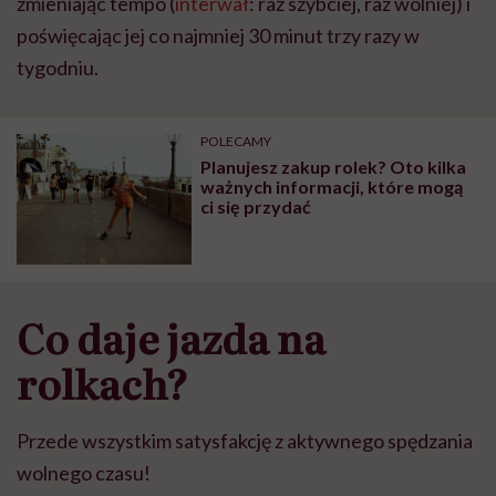
zmieniając tempo (
interwał
: raz szybciej, raz wolniej) i
poświęcając jej co najmniej 30 minut
trzy razy w
tygodniu.
POLECAMY
Planujesz zakup rolek? Oto kilka
ważnych informacji, które mogą
ci się przydać
Co daje jazda na
rolkach?
Przede wszystkim satysfakcję z aktywnego spędzania
wolnego czasu!