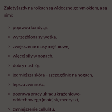
Zalety jazdy na rolkach są widoczne gołym okiem, a są
nimi:
poprawa kondycji,
wyrzeźbiona sylwetka,
zwiększenie masy mięśniowej,
więcej siły w nogach,
dobry nastrój,
j
ędrniejsza skóra
– szczególnie na nogach,
lepsza zwinność,
poprawa pracy układu krążeniowo-
oddechowego (mniej się męczysz),
zmniejszenie cellulitu.