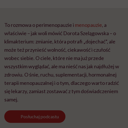
To rozmowa o perimenopauzie i
menopauzie
, a
właściwie – jak woli mówić Dorota Szelągowska – o
klimakterium: zmianie, która potrafi „dojechać”, ale
może też przynieść wolność, ciekawość i czułość
wobec siebie. O ciele, które nie ma już przede
wszystkim wyglądać, ale ma nieść nas jak najdłużej w
zdrowiu. O śnie, ruchu, suplementacji, hormonalnej
terapii menopauzalnej i o tym, dlaczego warto radzić
się lekarzy, zamiast zostawać z tym doświadczeniem
samej.
Posłuchaj
podcastu