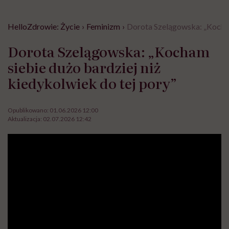
HelloZdrowie: Życie
›
Feminizm
›
Dorota Szelągowska: „Kocham 
Dorota Szelągowska: „Kocham
siebie dużo bardziej niż
kiedykolwiek do tej pory”
Opublikowano:
01.06.2026 12:00
Aktualizacja:
02.07.2026 12:42