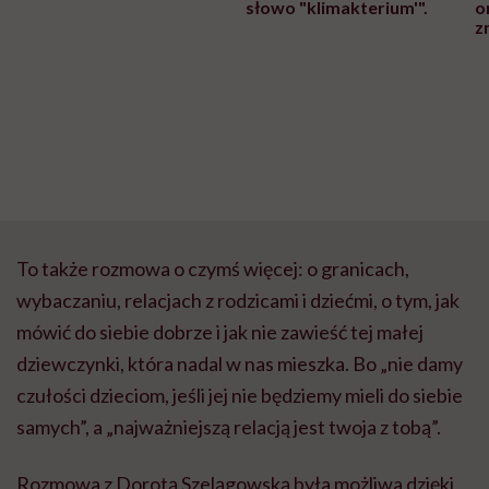
słowo "klimakterium'".
o
z
To także rozmowa o czymś więcej: o granicach,
wybaczaniu, relacjach z rodzicami i dziećmi, o tym, jak
mówić do siebie dobrze i jak nie zawieść tej małej
dziewczynki, która nadal w nas mieszka. Bo „nie damy
czułości dzieciom, jeśli jej nie będziemy mieli do siebie
samych”, a „najważniejszą relacją jest twoja z tobą”.
Rozmowa z Dorotą Szelągowską była możliwa dzięki