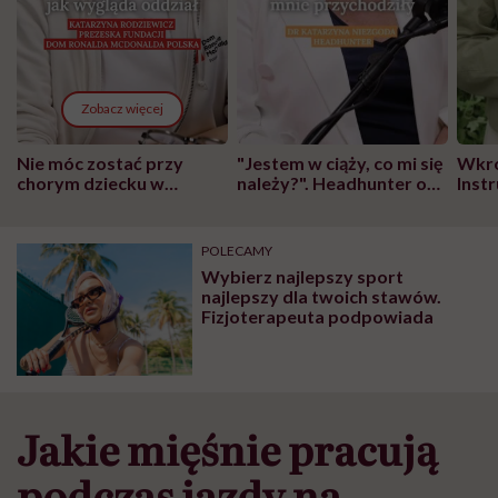
Zobacz więcej
Nie móc zostać przy
"Jestem w ciąży, co mi się
Wkró
chorym dziecku w
należy?". Headhunter o
Inst
szpitalu to tortura.
zmianie pokoleniowej u
atak
"Przeszkadzać w tym
kobiet w ciąży na rynku
wars
może chyba tylko
pracy
eksp
POLECAMY
głupota i brak
Wybierz najlepszy sport
wyobraźni"
najlepszy dla twoich stawów.
Fizjoterapeuta podpowiada
Jakie mięśnie pracują
podczas jazdy na