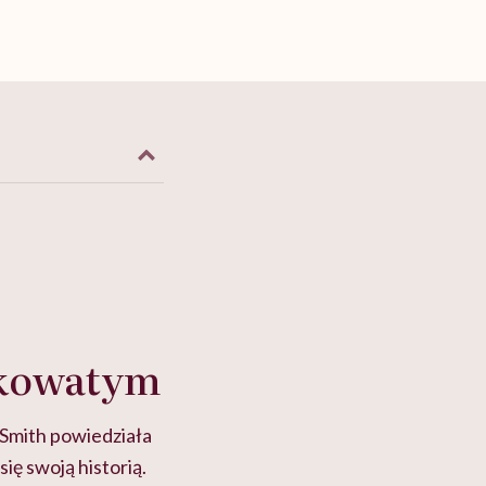
ackowatym
 Smith powiedziała
ię swoją historią.