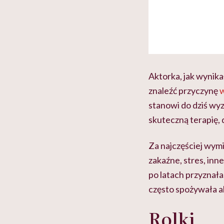
Aktorka, jak wynika
znaleźć przyczynę
stanowi do dziś wy
skuteczną terapię, 
Za najczęściej wym
zakaźne, stres, inn
po latach przyznała
często spożywała al
Rolki