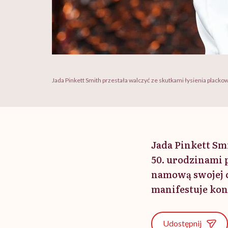
Jada Pinkett Smith przestała walczyć ze skutkami łysienia placko
Jada Pinkett Smi
50. urodzinami 
namową swojej c
manifestuje ko
Udostępnij