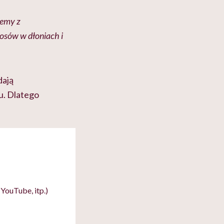
lemy z
osów w dłoniach i
dają
hu. Dlatego
YouTube, itp.)