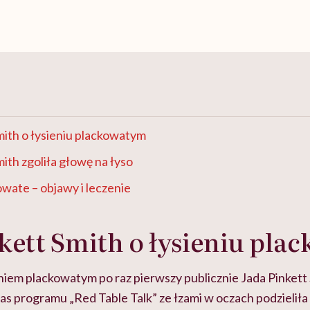
mith o łysieniu plackowatym
mith zgoliła głowę na łyso
owate – objawy i leczenie
kett Smith o łysieniu pl
niem plackowatym po raz pierwszy publicznie Jada Pinkett
s programu „Red Table Talk” ze łzami w oczach podzieliła s