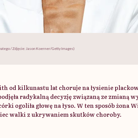
watego / Zdjęcie: Jason Koerner/Getty Images)
th od kilkunastu lat choruje na łysienie placko
podjęła radykalną decyzję związaną ze zmianą w
órki ogoliła głowę na łyso. W ten sposób żona W
niec walki z ukrywaniem skutków choroby.