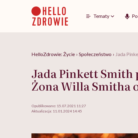
Go
to
content
Tematy
Po
HelloZdrowie: Życie
›
Społeczeństwo
›
Jada Pinke
Jada Pinkett Smith 
Żona Willa Smitha o
Opublikowano:
15.07.2021 11:27
Aktualizacja:
11.01.2024 14:45