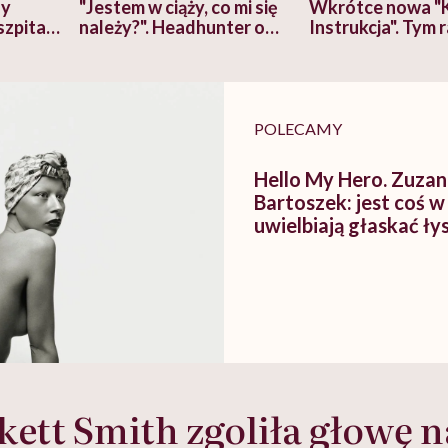
zy
"Jestem w ciąży, co mi się
Wkrótce nowa "
szpitalu
należy?". Headhunter o
Instrukcja". Tym 
szkadzać
zmianie pokoleniowej u
atakach paniki. Z
tylko
kobiet w ciąży na rynku
warsztat pacjen
braźni"
pracy
ekspercki
POLECAMY
Hello My Hero. Zuza
Bartoszek: jest coś w 
uwielbiają głaskać ł
kett Smith zgoliła głowę n