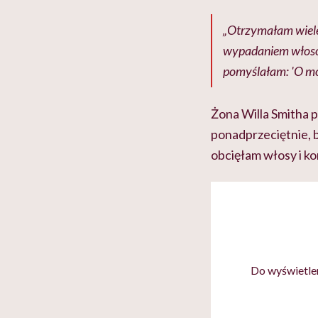
„Otrzymałam wiele
wypadaniem włosów
pomyślałam: 'O mój
Żona Willa Smitha p
ponadprzeciętnie, b
obcięłam włosy i ko
Do wyświetlen