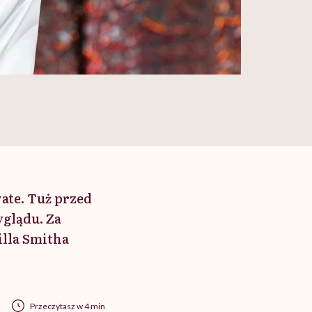
wate. Tuż przed
yglądu. Za
illa Smitha
Przeczytasz w 4 min