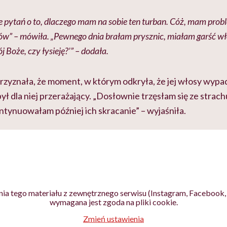
 pytań o to, dlaczego mam na sobie ten turban. Cóż, mam prob
” – mówiła. „Pewnego dnia brałam prysznic, miałam garść wł
 Boże, czy łysieję?’” – dodała.
rzyznała, że moment, w którym odkryła, że jej włosy wypa
ył dla niej przerażający. „Dosłownie trzęsłam się ze strac
ntynuowałam później ich skracanie” – wyjaśniła.
ia tego materiału z zewnętrznego serwisu (Instagram, Facebook, 
wymagana jest zgoda na pliki cookie.
Zmień ustawienia