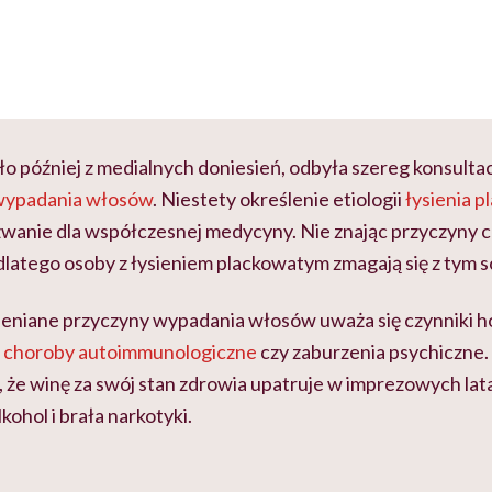
ło później z medialnych doniesień, odbyła szereg konsultacj
wypadania włosów
. Niestety określenie etiologii
łysienia 
zwanie dla współczesnej medycyny. Nie znając przyczyny c
dlatego osoby z łysieniem plackowatym zmagają się z tym 
ieniane przyczyny wypadania włosów uważa się czynniki 
e
choroby autoimmunologiczne
czy zaburzenia psychiczne.
, że winę za swój stan zdrowia upatruje w imprezowych lata
kohol i brała narkotyki.