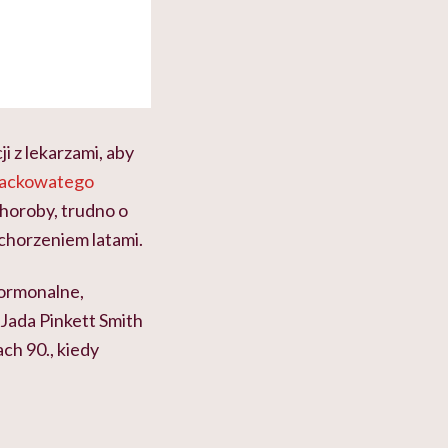
i z lekarzami, aby
plackowatego
horoby, trudno o
schorzeniem latami.
hormonalne,
 Jada Pinkett Smith
ch 90., kiedy