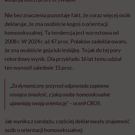
Nie bez znaczenia pozostaje fakt, że coraz więcej osób
deklaruje, że zna osobiście kogoś o orientacji
homoseksualnej. Ta tendencja jest wzrostowa od
2008 r. W 2024 r. aż 47 proc. Polaków zadeklarowało,
że zna osobiście geja lub lesbijkę. To jak do tej pory
rekordowy wynik. Dla przykładu 16 lat temu udział
ten wynosił zaledwie 15 proc.
„Za dynamiczny przyrost odpowiada zapewne
rosnąca śmiałość, z jaką osoby homoseksualne
ujawniają swoją orientację” – ocenił CBOS.
Jak wynika z sondażu, częściej deklarowały znajomość
osób o orientacji homoseksualnej: