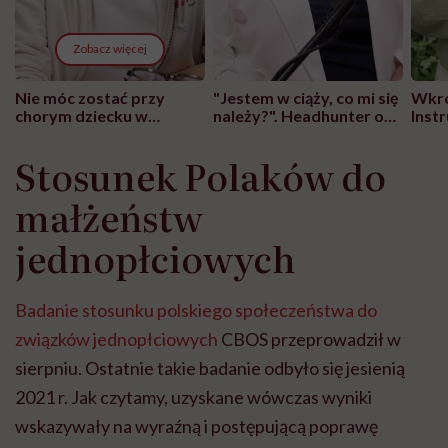
Zobacz więcej
Nie móc zostać przy
"Jestem w ciąży, co mi się
Wkró
chorym dziecku w
należy?". Headhunter o
Inst
szpitalu to tortura.
zmianie pokoleniowej u
atak
"Przeszkadzać w tym
kobiet w ciąży na rynku
wars
Stosunek Polaków do
może chyba tylko
pracy
eksp
głupota i brak
małżeństw
wyobraźni"
jednopłciowych
Badanie stosunku polskiego społeczeństwa do
związków jednopłciowych
CBOS przeprowadził w
sierpniu. Ostatnie takie badanie odbyło się jesienią
2021 r. Jak czytamy, uzyskane wówczas wyniki
wskazywały na wyraźną i postępującą poprawę