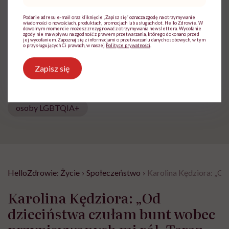
Zobacz profil
Podanie adresu e-mail oraz kliknięcie „Zapisz się” oznacza zgodę na otrzymywanie
wiadomości o nowościach, produktach, promocjach lub usługach dot. Hello Zdrowie. W
dowolnym momencie możesz zrezygnować z otrzymywania newslettera. Wycofanie
zgody nie ma wpływu na zgodność z prawem przetwarzania, którego dokonano przed
jej wycofaniem. Zapoznaj się z informacjami o przetwarzaniu danych osobowych, w tym
Udostępnij
o przysługujących Ci prawach, w naszej
Polityce prywatności
.
Zapisz się
Powiązane tematy:
osoby LGBTQIA+
HelloZdrowie: Życie
›
Społeczeństwo
›
Karolina Kędziora: „Od
Karolina Kędziora: „Od
dzieciństwa czułam bunt wobec