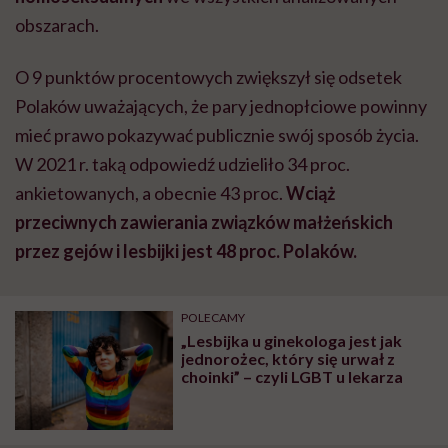
obszarach
.
O 9 punktów procentowych zwiększył się odsetek
Polaków uważających, że pary jednopłciowe powinny
mieć prawo pokazywać publicznie swój sposób życia.
W 2021 r. taką odpowiedź udzieliło 34 proc.
ankietowanych, a obecnie 43 proc.
Wciąż
przeciwnych zawierania związków małżeńskich
przez gejów i lesbijki jest 48 proc. Polaków.
POLECAMY
„Lesbijka u ginekologa jest jak
jednorożec, który się urwał z
choinki” – czyli LGBT u lekarza