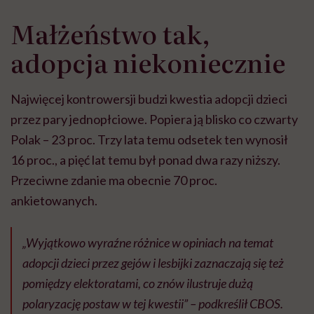
Małżeństwo tak,
adopcja niekoniecznie
Najwięcej kontrowersji budzi kwestia adopcji dzieci
przez pary jednopłciowe. Popiera ją blisko co czwarty
Polak – 23 proc. Trzy lata temu odsetek ten wynosił
16 proc., a pięć lat temu był ponad dwa razy niższy.
Przeciwne zdanie ma obecnie 70 proc.
ankietowanych.
„Wyjątkowo wyraźne różnice w opiniach na temat
adopcji dzieci przez gejów i lesbijki zaznaczają się też
pomiędzy elektoratami, co znów ilustruje dużą
polaryzację postaw w tej kwestii” – podkreślił CBOS.