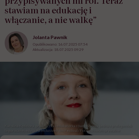
przypisywanych mi ról. Teraz
stawiam na edukację i
włączanie, a nie walkę”
Jolanta Pawnik
Opublikowano:
16.07.2025 07:54
Aktualizacja:
18.07.2025 09:29
Karolina Kędziora, prawniczka i edukatorka równościowa, jedna z prelegentek
tegorocznej edycji All Inclusive Film Festival / Fot. archiwum prywatne