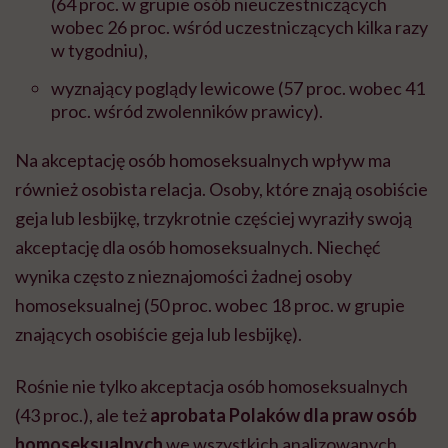
(64 proc. w grupie osób nieuczestniczących
wobec 26 proc. wśród uczestniczących kilka razy
w tygodniu),
wyznający poglądy lewicowe
(57 proc. wobec 41
proc. wśród zwolenników prawicy).
Na akceptację osób homoseksualnych wpływ ma
również osobista relacja. Osoby, które znają osobiście
geja lub lesbijkę, trzykrotnie częściej wyraziły swoją
akceptację dla osób homoseksualnych. Niechęć
wynika często z nieznajomości żadnej osoby
homoseksualnej (50 proc. wobec 18 proc. w grupie
znających osobiście geja lub lesbijkę).
Rośnie nie tylko akceptacja osób homoseksualnych
(43 proc.), ale też
aprobata Polaków dla praw osób
homoseksualnych
we wszystkich analizowanych