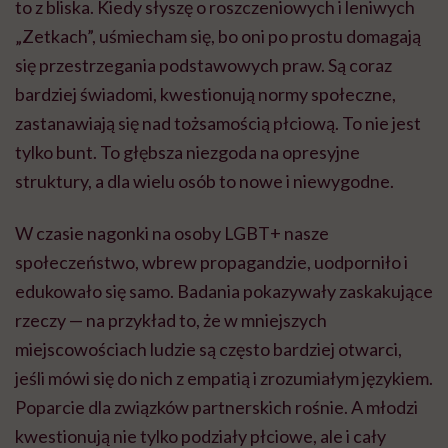
to z bliska. Kiedy słyszę o roszczeniowych i leniwych
„Zetkach”, uśmiecham się, bo oni po prostu domagają
się przestrzegania podstawowych praw. Są coraz
bardziej świadomi, kwestionują normy społeczne,
zastanawiają się nad tożsamością płciową. To nie jest
tylko bunt. To głębsza niezgoda na opresyjne
struktury, a dla wielu osób to nowe i niewygodne.
W czasie nagonki na osoby LGBT+ nasze
społeczeństwo, wbrew propagandzie, uodporniło i
edukowało się samo. Badania pokazywały zaskakujące
rzeczy — na przykład to, że w mniejszych
miejscowościach ludzie są często bardziej otwarci,
jeśli mówi się do nich z empatią i zrozumiałym językiem.
Poparcie dla związków partnerskich rośnie. A młodzi
kwestionują nie tylko podziały płciowe, ale i cały