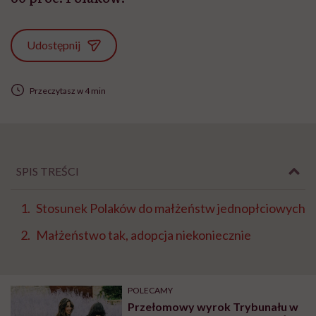
Udostępnij
Przeczytasz w 4 min
SPIS TREŚCI
Stosunek Polaków do małżeństw jednopłciowych
Małżeństwo tak, adopcja niekoniecznie
POLECAMY
Przełomowy wyrok Trybunału w