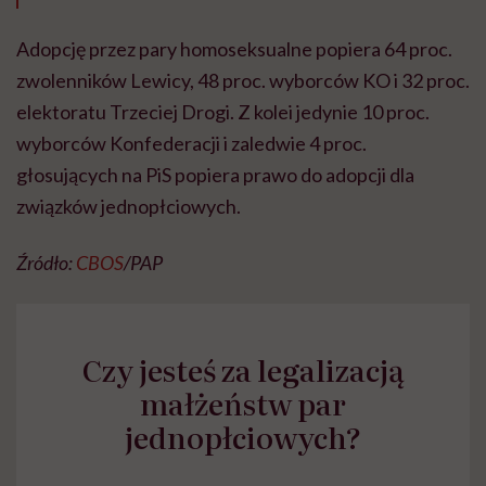
Adopcję przez pary homoseksualne popiera 64 proc.
zwolenników Lewicy, 48 proc. wyborców KO i 32 proc.
elektoratu Trzeciej Drogi. Z kolei jedynie 10 proc.
wyborców Konfederacji i zaledwie 4 proc.
głosujących na PiS popiera prawo do adopcji dla
związków jednopłciowych.
Źródło:
CBOS
/PAP
Czy jesteś za legalizacją
małżeństw par
jednopłciowych?