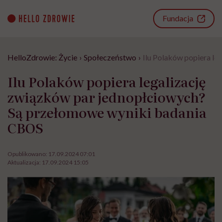
Go
to
Fundacja
content
HelloZdrowie: Życie
›
Społeczeństwo
›
Ilu Polaków popiera l
Ilu Polaków popiera legalizację
związków par jednopłciowych?
Są przełomowe wyniki badania
CBOS
Opublikowano:
17.09.2024 07:01
Aktualizacja:
17.09.2024 15:05