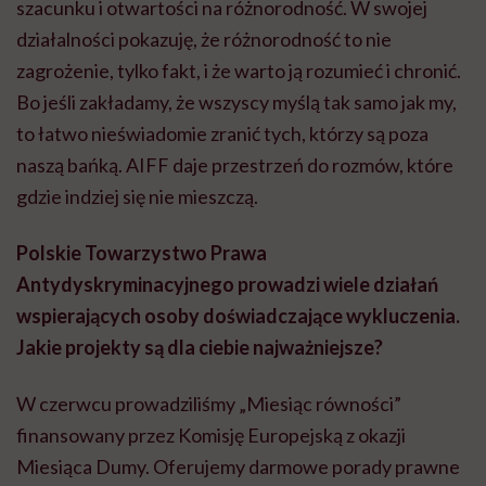
szacunku i otwartości na różnorodność. W swojej
działalności pokazuję, że różnorodność to nie
zagrożenie, tylko fakt, i że warto ją rozumieć i chronić.
Bo jeśli zakładamy, że wszyscy myślą tak samo jak my,
to łatwo nieświadomie zranić tych, którzy są poza
naszą bańką. AIFF daje przestrzeń do rozmów, które
gdzie indziej się nie mieszczą.
Polskie Towarzystwo Prawa
Antydyskryminacyjnego prowadzi wiele działań
wspierających osoby doświadczające wykluczenia.
Jakie projekty są dla ciebie najważniejsze?
W czerwcu prowadziliśmy „Miesiąc równości”
finansowany przez Komisję Europejską z okazji
Miesiąca Dumy. Oferujemy darmowe porady prawne