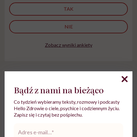
TAK
NIE
Zobacz wyniki ankiety
Bądź z nami na bieżąco
Marta Dragan
Co tydzień wybieramy teksty, rozmowy i podcasty
Hello Zdrowie o ciele, psychice i codziennym życiu.
Z czytania, gadania i pisania uczyniła
Zapisz się i czytaj bez pośpiechu.
sposób na życie. Pracowała w Wirtualnej
Polsce i TVN. W Hello Zdrowie jest
Adres
e-
dziennikarką i wydawczynią
mail
*