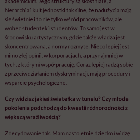
akademickim. Jego struktury są skostniałe, a
hierarchia i kult jednostki tak silne, że nadużycia mają
się świetnie i to nie tylko wśród pracowników, ale
wobec studentek i studentów. To samo jest w
środowisku artystycznym, gdzie także władza jest
skoncentrowana, a normy rozmyte. Nieco lepiej jest,
mimo złej opinii, w korporacjach, a przynajmniej w
tych, z którymi współpracuję. Coraz lepiej radzą sobie
z przeciwdziałaniem dyskryminacji, mają procedury i
wsparcie psychologiczne.
Czy widzisz jakieś światełka w tunelu? Czy młode
pokolenia podchodzą do kwestii różnorodności z
większą wrażliwością?
Zdecydowanie tak. Mam nastoletnie dziecko i widzę