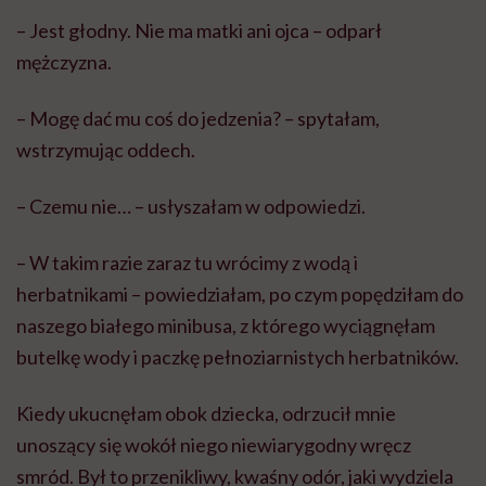
– Jest głodny. Nie ma matki ani ojca – odparł
mężczyzna.
– Mogę dać mu coś do jedzenia? – spytałam,
wstrzymując oddech.
– Czemu nie… – usłyszałam w odpowiedzi.
– W takim razie zaraz tu wrócimy z wodą i
herbatnikami – powiedziałam, po czym popędziłam do
naszego białego minibusa, z którego wyciągnęłam
butelkę wody i paczkę pełnoziarnistych herbatników.
Kiedy ukucnęłam obok dziecka, odrzucił mnie
unoszący się wokół niego niewiarygodny wręcz
smród. Był to przenikliwy, kwaśny odór, jaki wydziela