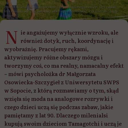
Powrót do analogowych rozrywek: czego dzieci mogą nauczyć się z zabaw,
które wielu rodziców pamięta z własnego dzieciństwa? / Fot. DVrcan / Getty
Images
N
ie angażujemy wyłącznie wzroku, ale
również dotyk, ruch, koordynację i
wyobraźnię. Pracujemy rękami,
aktywizujemy różne obszary mózgu i
tworzymy coś, co ma realny, namacalny efekt
– mówi psycholożka dr Małgorzata
Osowiecka-Szczygieł z Uniwersytetu SWPS
w Sopocie, z którą rozmawiamy o tym, skąd
wzięła się moda na analogowe rozrywki i
czego dzieci uczą się podczas zabaw, jakie
pamiętamy z lat 90. Dlaczego milenialsi
kupują swoim dzieciom Tamagotchi i uczą je