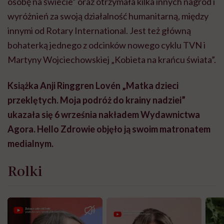
osobę na świecie” oraz otrzymała kilka innych nagród i
wyróżnień za swoją działalność humanitarną, między
innymi od Rotary International. Jest też główną
bohaterką jednego z odcinków nowego cyklu TVN i
Martyny Wojciechowskiej „Kobieta na krańcu świata”.
Książka Anji Ringgren Lovén „Matka dzieci
przeklętych. Moja podróż do krainy nadziei”
ukazała się 6 września nakładem Wydawnictwa
Agora. Hello Zdrowie objęło ją swoim matronatem
medialnym.
Rolki