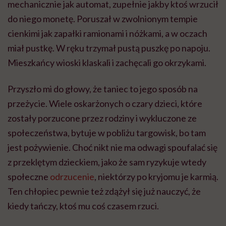
mechanicznie jak automat, zupełnie jakby ktoś wrzucił
do niego monetę. Poruszał w zwolnionym tempie
cienkimi jak zapałki ramionami i nóżkami, a w oczach
miał pustkę. W ręku trzymał pustą puszkę po napoju.
Mieszkańcy wioski klaskali i zachęcali go okrzykami.
Przyszło mi do głowy, że taniec to jego sposób na
przeżycie. Wiele oskarżonych o czary dzieci, które
zostały porzucone przez rodziny i wykluczone ze
społeczeństwa, bytuje w pobliżu targowisk, bo tam
jest pożywienie. Choć nikt nie ma odwagi spoufalać się
z przeklętym dzieckiem, jako że sam ryzykuje wtedy
społeczne
odrzucenie
, niektórzy po kryjomu je karmią.
Ten chłopiec pewnie też zdążył się już nauczyć, że
kiedy tańczy, ktoś mu coś czasem rzuci.