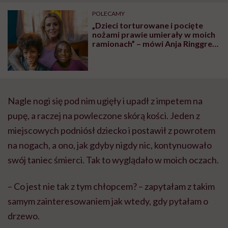
POLECAMY
„Dzieci torturowane i pocięte
nożami prawie umierały w moich
ramionach” – mówi Anja Ringgren
Lovén, założycielka organizacji
charytatywnej Land of Hope
Nagle nogi się pod nim ugięły i upadł z impetem na
pupę, a raczej na powleczone skórą kości. Jeden z
miejscowych podniósł dziecko i postawił z powrotem
na nogach, a ono, jak gdyby nigdy nic, kontynuowało
swój taniec śmierci. Tak to wyglądało w moich oczach.
– Co jest nie tak z tym chłopcem? – zapytałam z takim
samym zainteresowaniem jak wtedy, gdy pytałam o
drzewo.