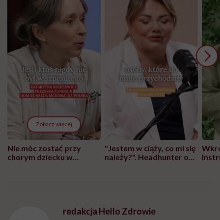
Zobacz więcej
Nie móc zostać przy
"Jestem w ciąży, co mi się
Wkró
chorym dziecku w
należy?". Headhunter o
Inst
szpitalu to tortura.
zmianie pokoleniowej u
atak
"Przeszkadzać w tym
kobiet w ciąży na rynku
wars
może chyba tylko
pracy
eksp
głupota i brak
wyobraźni"
redakcja Hello Zdrowie