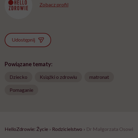
Zobacz profil
Udostępnij
Powiązane tematy:
Dziecko
Książki o zdrowiu
matronat
Pomaganie
HelloZdrowie: Życie
›
Rodzicielstwo
›
Dr Małgorzata Osowieck