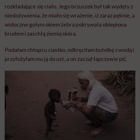
rozkładające się ciało. Jego brzuszek był tak wydęty z
niedożywienia, że miało się wrażenie, iż zaraz pęknie, a
widoczne gołym okiem żebra pokrywała oblepiona
brudem i zaschłą ziemią skóra.
Podałam chłopcu ciastko, odkręciłam butelkę z wodą i
przyłożyłam mu ją do ust, a on zaczął łapczywie pić.