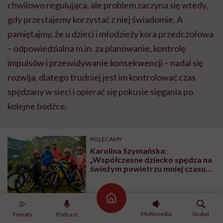
chwilowo regulująca, ale problem zaczyna się wtedy,
gdy przestajemy korzystać z niej świadomie. A
pamiętajmy, że u dzieci i młodzieży kora przedczołowa
– odpowiedzialna m.in. za planowanie, kontrolę
impulsów i przewidywanie konsekwencji – nadal się
rozwija, dlatego trudniej jest im kontrolować czas
spędzany w sieci i opierać się pokusie sięgania po
kolejne bodźce.
POLECAMY
Karolina Szymańska:
„Współczesne dziecko spędza na
świeżym powietrzu mniej czasu
niż więzień na spacerze
penitencjarnym”
Strona główna
Multimedia
Szukaj
Tematy
Podcast