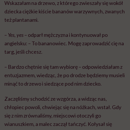
Wskazałam na drzewo, z którego zwieszały się wokół
dziecka ciężkie kiście bananów warzywnych, zwanych
też plantanami.
–
Yes, yes
– odparł mężczyzna i kontynuował po
angielsku: – To bananowiec. Mogę zaprowadzić cię na
targ, jeśli chcesz.
– Bardzo chętnie się tam wybiorę – odpowiedziałam z
entuzjazmem, wiedząc, że po drodze będziemy musieli
minąć to drzewo i siedzące pod nim dziecko.
Zaczęliśmy schodzić ze wzgórza, a widząc nas,
chłopiec powoli, chwiejąc się na nóżkach, wstał. Gdy
się z nim zrównaliśmy, miejscowi otoczyli go
wianuszkiem, a malec zaczął tańczyć. Kołysał się