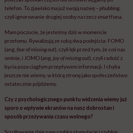
telefon. To zjawisko ma już swoją nazwę –
phubbing
,
czyli ignorowanie drugiej osoby na rzecz smartfona.
Mam poczucie, że jesteśmy dziś w momencie
przełomu. Rywalizują ze sobą dwa podejścia: FOMO
(ang.
fear of missing out
), czyli lęk przed tym, że coś nas
ominie, i JOMO (ang.
joy of missing out
), czyli radość z
bycia poza ciągłym przepływem informacji. I chyba
jeszcze nie wiemy, w którą stronę jako społeczeństwo
ostatecznie pójdziemy.
Czy z psychologicznego punktu widzenia wiemy już
sporo o wpływie ekranów na nasz dobrostan i
sposób przeżywania czasu wolnego?
Scrollowanie daje nam szybką stymulację i szybkie