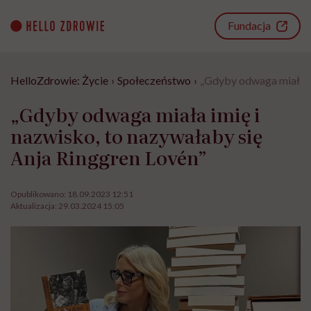
Go
to
Fundacja
content
HelloZdrowie: Życie
›
Społeczeństwo
›
„Gdyby odwaga miała im
„Gdyby odwaga miała imię i
nazwisko, to nazywałaby się
Anja Ringgren Lovén”
Opublikowano:
18.09.2023 12:51
Aktualizacja:
29.03.2024 15:05