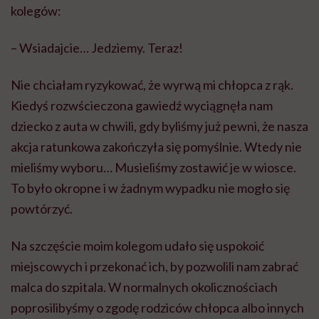
kolegów:
– Wsiadajcie… Jedziemy. Teraz!
Nie chciałam ryzykować, że wyrwą mi chłopca z rąk.
Kiedyś rozwścieczona gawiedź wyciągnęła nam
dziecko z auta w chwili, gdy byliśmy już pewni, że nasza
akcja ratunkowa zakończyła się pomyślnie. Wtedy nie
mieliśmy wyboru… Musieliśmy zostawić je w wiosce.
To było okropne i w żadnym wypadku nie mogło się
powtórzyć.
Na szczęście moim kolegom udało się uspokoić
miejscowych i przekonać ich, by pozwolili nam zabrać
malca do szpitala. W normalnych okolicznościach
poprosilibyśmy o zgodę rodziców chłopca albo innych