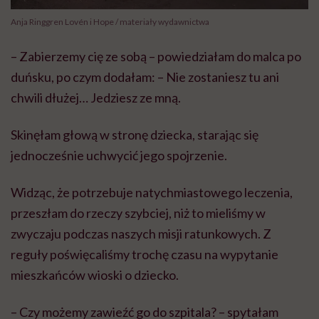
Anja Ringgren Lovén i Hope / materiały wydawnictwa
– Zabierzemy cię ze sobą – powiedziałam do malca po
duńsku, po czym dodałam: – Nie zostaniesz tu ani
chwili dłużej… Jedziesz ze mną.
Skinęłam głową w stronę dziecka, starając się
jednocześnie uchwycić jego spojrzenie.
Widząc, że potrzebuje natychmiastowego leczenia,
przeszłam do rzeczy szybciej, niż to mieliśmy w
zwyczaju podczas naszych misji ratunkowych. Z
reguły poświęcaliśmy trochę czasu na wypytanie
mieszkańców wioski o dziecko.
– Czy możemy zawieźć go do szpitala? – spytałam