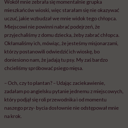
Wokół mnie zebrała się momentalnie grupka
mieszkańców wioski, więc starałam się nie okazywać
uczuć, jakie wzbudzał we mnie widok tego chłopca.
Miejscowi nie powinni nabrać podejrzeń, że
przyjechaliśmy z domu dziecka, żeby zabrać chłopca.
Okłamaliśmy ich, mówiąc, że jesteśmy misjonarzami,
którzy postanowili odwiedzić ich wioskę, bo
doniesiono nam, że jadają tu psy. My zaś bardzo
chcieliśmy spróbować psiego mięsa.
– Och, czy to plantan? – Udając zaciekawienie,
zadałam po angielsku pytanie jednemu z miejscowych,
który podjął się roli przewodnika i od momentu
naszego przy- bycia dosłownie nie odstępował mnie
na krok.