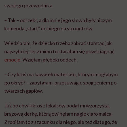
swojego przewodnika.
– Tak – odrzekł, a dla mnie jego słowa były niczym
komenda „start” do biegu na sto metrów.
Wiedziałam, że dziecko trzeba zabrać stamtąd jak
najszybciej, lecz mimo to starałam się powściągnąć
emocje
. Wzięłam głęboki oddech.
– Czy ktoś ma kawałek materiału, którym mogłabym
go okryć? – zapytałam, przesuwając spojrzeniem po
twarzach gapiów.
Już po chwili ktoś z lokalsów podał mi wzorzystą,
brązową derkę, którą owinęłam nagie ciało malca.
Zrobiłam to z szacunku dla niego, ale też dlatego, że