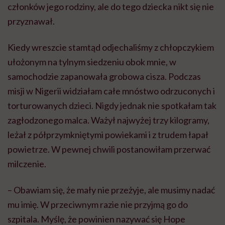
członków jego rodziny, ale do tego dziecka nikt się nie
przyznawał.
Kiedy wreszcie stamtąd odjechaliśmy z chłopczykiem
ułożonym na tylnym siedzeniu obok mnie, w
samochodzie zapanowała grobowa cisza. Podczas
misji w Nigerii widziałam całe mnóstwo odrzuconych i
torturowanych dzieci. Nigdy jednak nie spotkałam tak
zagłodzonego malca. Ważył najwyżej trzy kilogramy,
leżał z półprzymkniętymi powiekami i z trudem łapał
powietrze. W pewnej chwili postanowiłam przerwać
milczenie.
– Obawiam się, że mały nie przeżyje, ale musimy nadać
mu imię. W przeciwnym razie nie przyjmą go do
szpitala. Myślę, że powinien nazywać się Hope