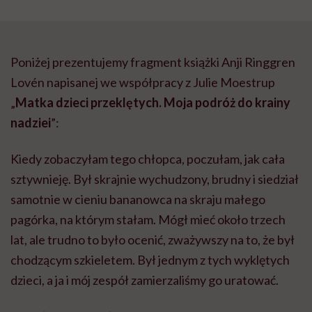
Poniżej prezentujemy fragment książki Anji Ringgren
Lovén napisanej we współpracy z Julie Moestrup
„
Matka dzieci przeklętych. Moja podróż do krainy
nadziei
”:
Kiedy zobaczyłam tego chłopca, poczułam, jak cała
sztywnieję. Był skrajnie wychudzony, brudny i siedział
samotnie w cieniu bananowca na skraju małego
pagórka, na którym stałam. Mógł mieć około trzech
lat, ale trudno to było ocenić, zważywszy na to, że był
chodzącym szkieletem. Był jednym z tych wyklętych
dzieci, a ja i mój zespół zamierzaliśmy go uratować.