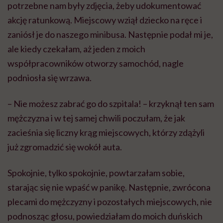
potrzebne nam były zdjęcia, żeby udokumentować
akcję ratunkową. Miejscowy wziął dziecko na ręce i
zaniósł je do naszego minibusa. Następnie podał mi je,
ale kiedy czekałam, aż jeden z moich
współpracowników otworzy samochód, nagle
podniosła się wrzawa.
– Nie możesz zabrać go do szpitala! – krzyknął ten sam
mężczyzna i w tej samej chwili poczułam, że jak
zacieśnia się liczny krąg miejscowych, którzy zdążyli
już zgromadzić się wokół auta.
Spokojnie, tylko spokojnie, powtarzałam sobie,
starając się nie wpaść w panikę. Następnie, zwrócona
plecami do mężczyzny i pozostałych miejscowych, nie
podnosząc głosu, powiedziałam do moich duńskich