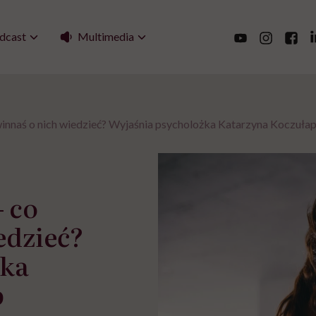
Multimedia
dcast
winnaś o nich wiedzieć? Wyjaśnia psycholożka Katarzyna Koczuła
– co
edzieć?
żka
p