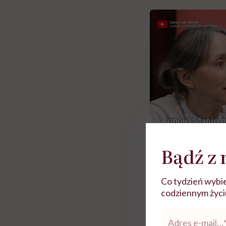
Bądź z 
Zobacz więce
Co tydzień wybie
codziennym życiu.
Adres
 i miał
Najlepsza dieta wydaje się
Nie móc zostać pr
e-
 lekko
banalna, a może
chorym dziecku w 