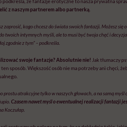
 podkreśla, że fantazje erotyczne to nasza prywatna spra
ielić z naszym partnerem albo partnerką
.
 zaprosić, kogo chcesz do świata swoich fantazji. Możesz się
o twoich intymnych myśli, ale to musi być twoja chęć i decyzja
łaj zgodnie z tym” – podkreśla.
lizować swoje fantazje? Absolutnie nie!
Jak tłumaczy ps
w ten sposób. Większość osób nie ma potrzeby ani chęci, ż
ualnego.
o prostu atrakcyjne tylko w naszych głowach, a na samą myśl o
łupio.
Czasem nawet myśl o ewentualnej realizacji fantazji j
na Koczułap.
ntazji erotycznych polega na tym, że są dokładnie takie, jak