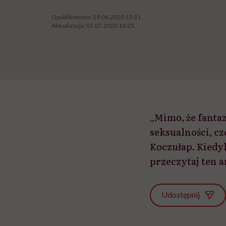
Opublikowano:
29.06.2020 13:31
Aktualizacja:
07.07.2020 16:25
„Mimo, że fantaz
seksualności, cz
Koczułap. Kiedy
przeczytaj ten a
Udostępnij