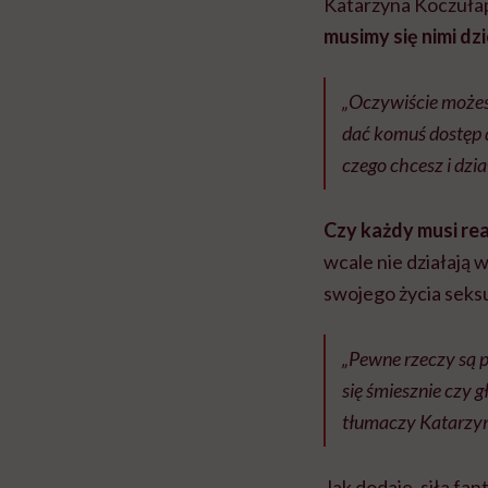
Katarzyna Koczułap
musimy się nimi dz
„Oczywiście możesz
dać komuś dostęp d
czego chcesz i dzia
Czy każdy musi rea
wcale nie działają 
swojego życia seks
„Pewne rzeczy są p
się śmiesznie czy g
tłumaczy Katarzy
Jak dodaje, siła fa