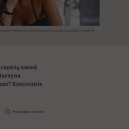
wiedzieć? Wyjaśnia psycholożka Katarzyna Koczułap / Unsplash
ęścią naszej
atarzyna
jami? Koniecznie
Przeczytasz w 4 min