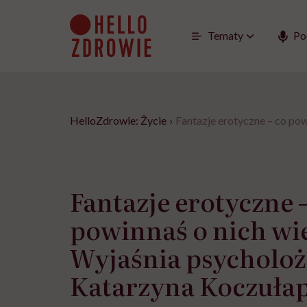
Go
to
content
Tematy
Po
HelloZdrowie: Życie
›
Fantazje erotyczne – co po
Fantazje erotyczne 
powinnaś o nich wi
Wyjaśnia psycholo
Katarzyna Koczuła