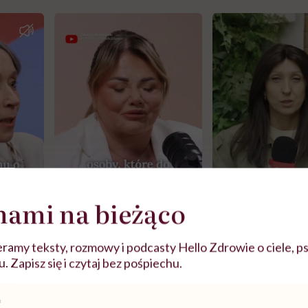
nami na bieżąco
j
ramy teksty, rozmowy i podcasty Hello Zdrowie o ciele, ps
 Zapisz się i czytaj bez pośpiechu.
zy
"Jestem w ciąży, co mi się
Wkrótce nowa "
szpitalu
należy?". Headhunter o
Instrukcja". Tym 