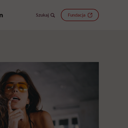
Szukaj
Fundacja
p