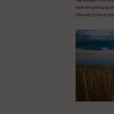
nad nimi pełną kont
ubarwić życie eroty