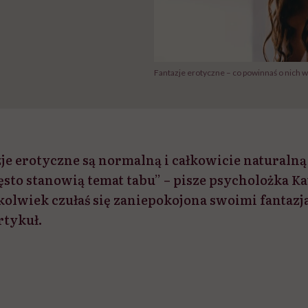
Fantazje erotyczne – co powinnaś o nich 
je erotyczne są normalną i całkowicie naturalną cz
ęsto stanowią temat tabu” – pisze psycholożka K
kolwiek czułaś się zaniepokojona swoimi fantaz
rtykuł.