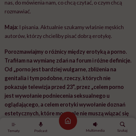
nas, do mówienia nam, co chcą czytać, o czym chcą
rozmawiać.
Maja:
I pisania. Aktualnie szukamy właśnie męskich
autorów, którzy chcieliby pisać dobrą erotykę.
Porozmawiajmy o różnicy między erotyką a porno.
Trafiłam na wymianę zdań na forum i różne definicje.
Od „porno jest bardziej wulgarne, zbliżenia na
genitalia i tym podobne, rzeczy, których nie
pokazuje telewizja przed 23”, przez „celem porno
jest wywołanie podniecenia seksualnego u
oglądającego, a celem erotyki wywołanie doznań
estetycznych, które mogą, ale nie muszą wiązać się
z podnieceniem”, po taką: „w filmach erotycznych
Strona główna
ludzie udają, że uprawiają seks, a w porno dzieje się
Multimedia
Szukaj
Tematy
Podcast