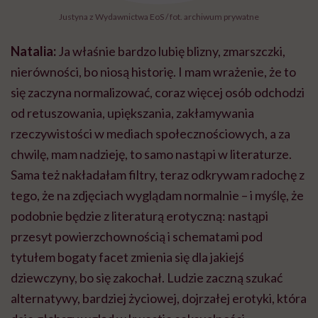
Justyna z Wydawnictwa EoS / fot. archiwum prywatne
Natalia:
Ja właśnie bardzo lubię blizny, zmarszczki,
nierówności, bo niosą historię. I mam wrażenie, że to
się zaczyna normalizować, coraz więcej osób odchodzi
od retuszowania, upiększania, zakłamywania
rzeczywistości w mediach społecznościowych, a za
chwilę, mam nadzieję, to samo nastąpi w literaturze.
Sama też nakładałam filtry, teraz odkrywam radochę z
tego, że na zdjęciach wyglądam normalnie – i myślę, że
podobnie będzie z literaturą erotyczną: nastąpi
przesyt powierzchownością i schematami pod
tytułem bogaty facet zmienia się dla jakiejś
dziewczyny, bo się zakochał. Ludzie zaczną szukać
alternatywy, bardziej życiowej, dojrzałej erotyki, która