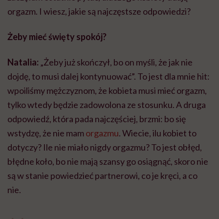
orgazm. I wiesz, jakie są najczęstsze odpowiedzi?
Żeby mieć święty spokój?
Natalia:
„Żeby już skończył, bo on myśli, że jak nie
dojdę, to musi dalej kontynuować”. To jest dla mnie hit:
wpoiliśmy mężczyznom, że kobieta musi mieć orgazm,
tylko wtedy będzie zadowolona ze stosunku. A druga
odpowiedź, która pada najczęściej, brzmi: bo się
wstydzę, że nie mam
orgazmu
. Wiecie, ilu kobiet to
dotyczy? Ile nie miało nigdy orgazmu? To jest obłęd,
błędne koło, bo nie mają szansy go osiągnąć, skoro nie
są w stanie powiedzieć partnerowi, co je kręci, a co
nie.