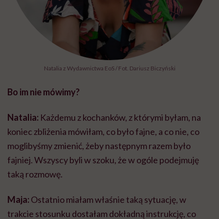
Natalia z Wydawnictwa EoS / Fot. Dariusz Biczyński
Bo im nie mówimy?
Natalia:
Każdemu z kochanków, z którymi byłam, na
koniec zbliżenia mówiłam, co było fajne, a co nie, co
moglibyśmy zmienić, żeby następnym razem było
fajniej. Wszyscy byli w szoku, że w ogóle podejmuję
taką rozmowę.
Maja:
Ostatnio miałam właśnie taką sytuację, w
trakcie stosunku dostałam dokładną instrukcję, co