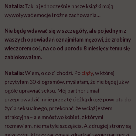
Natalia:
Tak, a jednocześnie nasze książki mają
wywoływać emocje i różne zachowania…
Nie będę wdawać się w szczegóły, ale po jednym z
waszych opowiadań oznajmiłam mężowi, że zrobimy
wieczorem coś, na co od porodu 8 miesięcy temu się
zablokowałam.
Natalia:
Wiem, o co ci chodzi. Po
ciąży
, w której
przytyłam 30 kilogramów, myślałam, że nie będę już w
ogóle uprawiać seksu. Mój partner umiał
przeprowadzić mnie przez tę ciężką drogę powrotu do
życia seksualnego, przekonać, że wciąż jestem
atrakcyjna – ale mnóstwo kobiet, z którymi
rozmawiam, nie ma tyle szczęścia. A z drugiej strony są
mężczyźni, którzy zaczynają zdradzać swoje partnerki