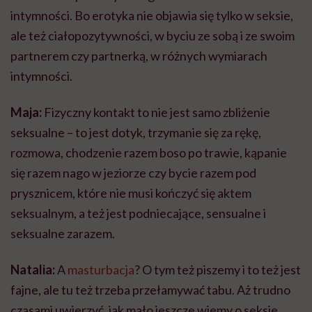
intymności. Bo erotyka nie objawia się tylko w seksie,
ale też ciałopozytywności, w byciu ze sobą i ze swoim
partnerem czy partnerką, w różnych wymiarach
intymności.
Maja:
Fizyczny kontakt to nie jest samo zbliżenie
seksualne – to jest dotyk, trzymanie się za rękę,
rozmowa, chodzenie razem boso po trawie, kąpanie
się razem nago w jeziorze czy bycie razem pod
prysznicem, które nie musi kończyć się aktem
seksualnym, a też jest podniecające, sensualne i
seksualne zarazem.
Natalia:
A
masturbacja
? O tym też piszemy i to też jest
fajne, ale tu też trzeba przełamywać tabu. Aż trudno
czasami uwierzyć, jak mało jeszcze wiemy o seksie.