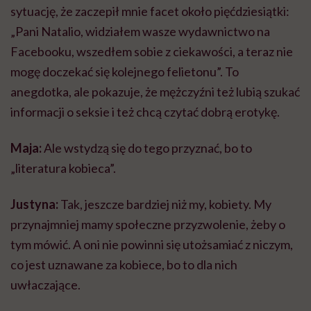
sytuację, że zaczepił mnie facet około pięćdziesiątki:
„Pani Natalio, widziałem wasze wydawnictwo na
Facebooku, wszedłem sobie z ciekawości, a teraz nie
mogę doczekać się kolejnego felietonu”. To
anegdotka, ale pokazuje, że mężczyźni też lubią szukać
informacji o seksie i też chcą czytać dobrą erotykę.
Maja:
Ale wstydzą się do tego przyznać, bo to
„literatura kobieca”.
Justyna:
Tak, jeszcze bardziej niż my, kobiety. My
przynajmniej mamy społeczne przyzwolenie, żeby o
tym mówić. A oni nie powinni się utożsamiać z niczym,
co jest uznawane za kobiece, bo to dla nich
uwłaczające.