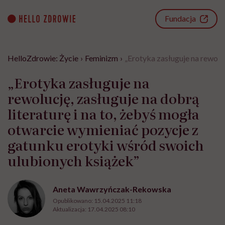
Go
to
Fundacja
content
HelloZdrowie: Życie
›
Feminizm
›
„Erotyka zasługuje na rewolu
„Erotyka zasługuje na
rewolucję, zasługuje na dobrą
literaturę i na to, żebyś mogła
otwarcie wymieniać pozycje z
gatunku erotyki wśród swoich
ulubionych książek”
Aneta Wawrzyńczak-Rekowska
Opublikowano:
15.04.2025 11:18
Aktualizacja:
17.04.2025 08:10