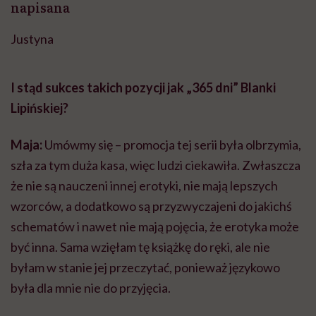
napisana
Justyna
I stąd sukces takich pozycji jak „365 dni” Blanki
Lipińskiej?
Maja:
Umówmy się – promocja tej serii była olbrzymia,
szła za tym duża kasa, więc ludzi ciekawiła. Zwłaszcza
że nie są nauczeni innej erotyki, nie mają lepszych
wzorców, a dodatkowo są przyzwyczajeni do jakichś
schematów i nawet nie mają pojęcia, że erotyka może
być inna. Sama wzięłam tę książkę do ręki, ale nie
byłam w stanie jej przeczytać, ponieważ językowo
była dla mnie nie do przyjęcia.