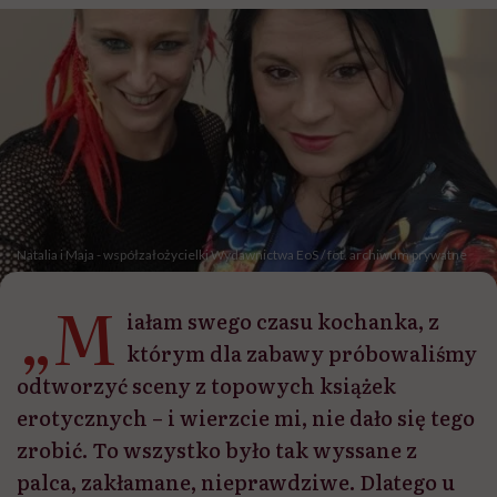
Natalia i Maja - współzałożycielki Wydawnictwa EoS / fot. archiwum prywatne
„M
iałam swego czasu kochanka, z
którym dla zabawy próbowaliśmy
odtworzyć sceny z topowych książek
erotycznych – i wierzcie mi, nie dało się tego
zrobić. To wszystko było tak wyssane z
palca, zakłamane, nieprawdziwe. Dlatego u