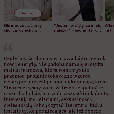
Zobacz więcej
Nie móc zostać przy
"Jestem w ciąży, co mi się
Wkró
chorym dziecku w
należy?". Headhunter o
Inst
szpitalu to tortura.
zmianie pokoleniowej u
atak
"Przeszkadzać w tym
kobiet w ciąży na rynku
wars
może chyba tylko
pracy
eksp
głupota i brak
wyobraźni"
Czułyśmy, że chcemy wprowadzić na rynek
nową energię. Nie podoba nam się erotyka
mainstreamowa, która romantyzuje
przemoc, promuje toksyczne wzorce
relacyjne, nie jest pisana pięknym językiem.
Stwierdziłyśmy więc, że trzeba zapełnić tę
niszę, bo ludzie, a przede wszystkim kobiety,
interesują się relacjami, seksualnością,
cielesnością i chcą czytać literaturę, która
jest nie tylko podniecająca, ale też dobrze