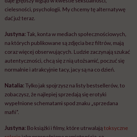
daje głębszy wgląd w kwestie seksualności,
cielesności, psychologii. My chcemy tę alternatywę
dać już teraz.
Justyna:
Tak, konta w mediach społecznościowych,
na których publikowane są zdjęcia bez filtrów, mają
coraz więcej obserwujących. Ludzie zaczynają szukać
autentyczności, chcą się z nią utożsamić, poczuć się
normalnie i atrakcyjnie tacy, jacy są na co dzień.
Natalia:
Tylko jak spojrzysz na listy bestsellerów, to
zobaczysz, że najlepiej sprzedają się erotyki
wypełnione schematami spod znaku „sprzedana
mafii”.
Justyna:
Bo książki i filmy, które utrwalają
toksyczne
relacje
jako przepełnione namiętnością, są