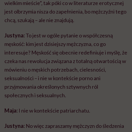
wielkim mieście”, tak póki co w literaturze erotycznej
jest olbrzymia nisza do zapełnienia, bo mężczyźni tego
chcą, szukają – ale nie znajdują.
Justyna:
To jest w ogóle pytanie o współczesną
męskość: kim jest dzisiejszy mężczyzna, co go
interesuje? Męskość się obecnie redefiniuje i myślę, że
czeka nas rewolucja związana z totalną otwartością w
mówieniu o męskich potrzebach, cielesności,
seksualności – i nie w kontekście porno ani
przyjmowania określonych sztywnych ról
społecznych i seksualnych.
Maja:
I nie w kontekście patriarchatu.
Justyna:
No więc zapraszamy mężczyzn do śledzenia