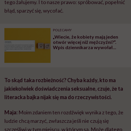
tego żałujemy. I to nasze prawo: spróbować, popełnić
błąd, sparzyć się, wycofać.
POLECAMY
„Wiecie, że kobiety mają jeden
otwór więcej niż mężczyźni?”.
Wpis dziennikarza wywołał
poruszenie w sieci
To skąd taka rozbieżność? Chyba każdy, kto ma
jakiekolwiek doświadczenia seksualne, czuje, że ta
literacka bajka nijak się ma do rzeczywistości.
Maja:
Moim zdaniem ten rozdźwięk wynika z tego, że
ludzie chcą marzyć, zwłaszcza jeśli nie czują się
szczęśliwi w tym miejscu, w którym są. Może dlatego