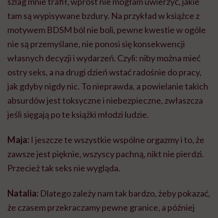
szlag mnie trafił, wprost nie mogłam uwierzyć, jakie
tam są wypisywane bzdury. Na przykład w książce z
motywem BDSM ból nie boli, pewne kwestie w ogóle
nie są przemyślane, nie ponosi się konsekwencji
własnych decyzji i wydarzeń. Czyli: niby można mieć
ostry seks, a na drugi dzień wstać radośnie do pracy,
jak gdyby nigdy nic. To nieprawda, a powielanie takich
absurdów jest toksyczne i niebezpieczne, zwłaszcza
jeśli sięgają po te książki młodzi ludzie.
Maja:
I jeszcze te wszystkie wspólne orgazmy i to, że
zawsze jest pięknie, wszyscy pachną, nikt nie pierdzi.
Przecież tak seks nie wygląda.
Natalia:
Dlatego zależy nam tak bardzo, żeby pokazać,
że czasem przekraczamy pewne granice, a później