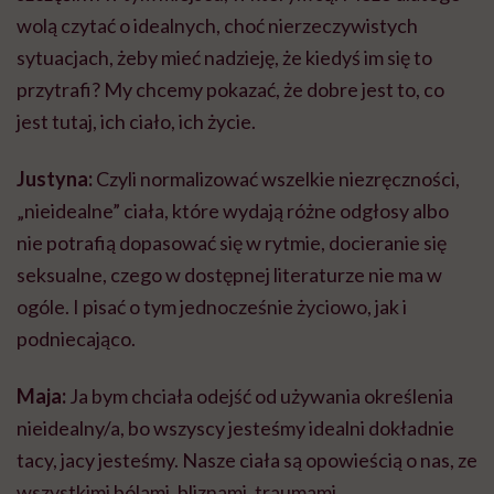
wolą czytać o idealnych, choć nierzeczywistych
sytuacjach, żeby mieć nadzieję, że kiedyś im się to
przytrafi? My chcemy pokazać, że dobre jest to, co
jest tutaj, ich ciało, ich życie.
Justyna:
Czyli normalizować wszelkie niezręczności,
„nieidealne” ciała, które wydają różne odgłosy albo
nie potrafią dopasować się w rytmie, docieranie się
seksualne, czego w dostępnej literaturze nie ma w
ogóle. I pisać o tym jednocześnie życiowo, jak i
podniecająco.
Maja:
Ja bym chciała odejść od używania określenia
nieidealny/a, bo wszyscy jesteśmy idealni dokładnie
tacy, jacy jesteśmy. Nasze ciała są opowieścią o nas, ze
wszystkimi bólami, bliznami, traumami.