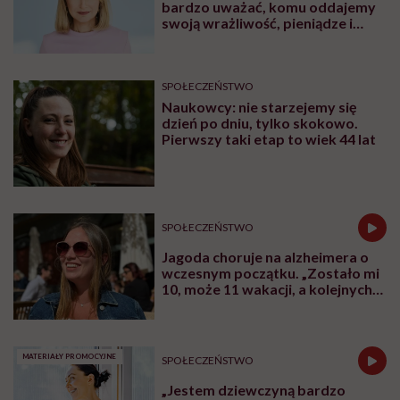
Czy obecność rodziców przy
hospitalizowanych dzieciach naprawdę
wpływa na skuteczność leczenia? Dziś
odpowiedź świata nauki jest jednoznaczna:
tak. Opieka skoncentrowana na rodzinie nie
jest dodatkiem do terapii, ale jej integralną
częścią.
Udostępnij
Posłuchaj
Wysłuchasz w 65 min
W rozmowie z Karoliną Wierzbińską Katarzyna
Rodziewicz, prezeska Fundacji Dom Ronalda