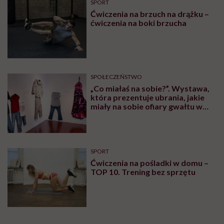
byłam przedstawiana jako osoba,
która musi się bronić”
RODZICIELSTWO
Kamila Kamińska o karmieniu
piersią swojej 5-letniej córki: „W
jakich czasach my żyjemy, że
naturalne sprawy musimy
normalizować?”
FEMINIZM
„Szwedki przecierały oczy, jak im
powiedziałam, że u nas każdy sika
przed wyjściem z domu”.
Architektka o „smyczy
moczowej”
Najnowsze w naszym serwisie