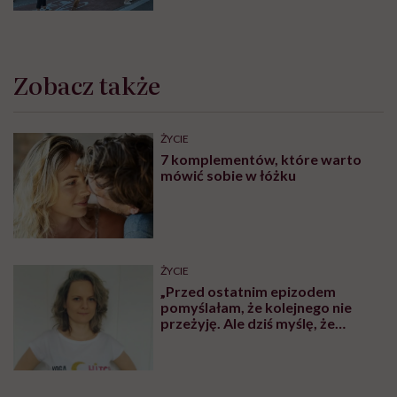
Najpopularniejsze
MINDFULNESS
Monika Sobień-Górska: „Trzeba
bardzo uważać, komu oddajemy
swoją wrażliwość, pieniądze i
zaufanie”
SPOŁECZEŃSTWO
Naukowcy: nie starzejemy się
dzień po dniu, tylko skokowo.
Pierwszy taki etap to wiek 44 lat
SPOŁECZEŃSTWO
Jagoda choruje na alzheimera o
wczesnym początku. „Zostało mi