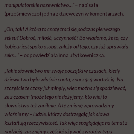
manipulatorskie nazewnictwo…”
– napisała
(prześmiewczo) jedna z dziewczyn w komentarzach.
„Oh, tak! A którą to cnotę traci się podczas pierwszego
seksu? Dobroć, miłość, uczynność? Bo wiadomo, że to, czy
kobieta jest spoko osobą, zależy od tego, czy już uprawiała
seks…”
– odpowiedziała inna użytkowniczka.
„Takie słownictwo ma swoje początki w czasach, kiedy
dziewictwo było właśnie cnotą, znaczącą wartością. Na
szczęście te czasy już minęły, więc można się spodziewać,
że z czasem (może tego nie dożyjemy, kto wie) to
słownictwo też zaniknie. A tę zmianę wprowadzimy
właśnie my – ludzie, którzy dostrzegają jak słowa
kształtują rzeczywistość. Tak więc spoglądając na temat z
nadzieją, zacznijmy częściej używać zwrotów typu