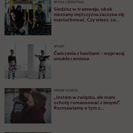
10, może 11 wakacji, a kolejnych
nie będę już świadoma”
MATERIAŁY PROMOCYJNE
SPOŁECZEŃSTWO
„Jestem dziewczyną bardzo
samodzielną, więc na początku
stwierdziłam, że muszę o siebie
zadbać”. Emilia Pobiedzińska o
słodko-gorzkim doświadczeniu
menopauzy
SPOŁECZEŃSTWO
Martyna Wojtaś-Kowieska o
podróży dookoła świata: „Dla
naszej najmłodszej córki domem
jest jacht. Miała dwa latka, kiedy
wypływaliśmy w rejs”
SPOŁECZEŃSTWO
Kaja Funez-Sokoła, Polka, która
oskarżyła Weinsteina: „To ja