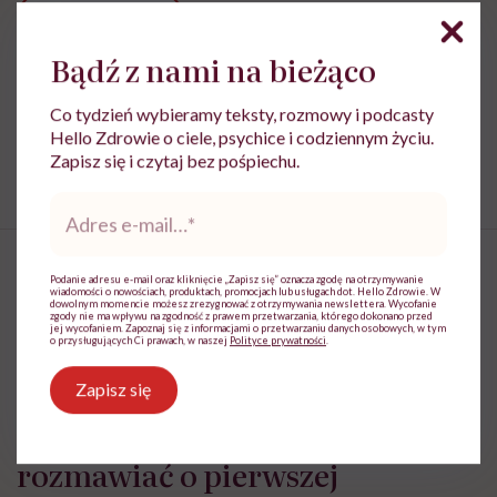
Udostępnij
Bądź z nami na bieżąco
Powiązane tematy:
Co tydzień wybieramy teksty, rozmowy i podcasty
Hello Zdrowie o ciele, psychice i codziennym życiu.
Seksualność
wychowanie seksualne
Zapisz się i czytaj bez pośpiechu.
Adres
e-
mail
*
Podanie adresu e-mail oraz kliknięcie „Zapisz się” oznacza zgodę na otrzymywanie
wiadomości o nowościach, produktach, promocjach lub usługach dot. Hello Zdrowie. W
dowolnym momencie możesz zrezygnować z otrzymywania newslettera. Wycofanie
zgody nie ma wpływu na zgodność z prawem przetwarzania, którego dokonano przed
„Bez wielkich gratulacji, bez
jej wycofaniem. Zapoznaj się z informacjami o przetwarzaniu danych osobowych, w tym
o przysługujących Ci prawach, w naszej
Polityce prywatności
.
straszenia, bez nadawania temu
Zapisz się
momentowi znaczeń, które
dziecko musiałoby unieść”. Jak
rozmawiać o pierwszej