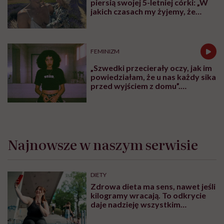
Domach Ronalda McDonalda, pokojach rodzinnych i
tysiącach łóżek dla rodziców, dzięki którym opieka nad
dzieckiem staje się bardziej ludzka. Bo kiedy choruje
dziecko, wsparcia potrzebuje cała rodzina.
Karolina Wierzbińska
Redaktorka naczelna #Wykładowczyni
#Aktywistka. Sprawia, że pewne rzeczy się
inicjują, łączy ludzi i projekty, kocha
procesy i sprawdzanie, co fantastycznego
może się czaić za rogiem
Zobacz profil