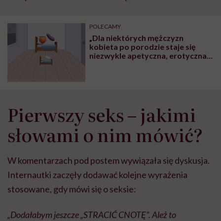
szpitalu to tortura.
zmianie pokoleniowej u
atak
"Przeszkadzać w tym
kobiet w ciąży na rynku
wars
może chyba tylko
pracy
eksp
POLECAMY
głupota i brak
„Dla niektórych mężczyzn
wyobraźni"
kobieta po porodzie staje się
niezwykle apetyczna, erotyczna,
pociągająca właśnie z tego
względu, że jest tą «krainą
mlekiem i miodem płynącą»” –
seksuolożka Agata Loewe o tym,
jak młodzi rodzice mogą
Pierwszy seks – jakimi
„wylogować się” do łóżka
słowami o nim mówić?
W komentarzach pod postem wywiązała się dyskusja.
Internautki zaczęły dodawać kolejne wyrażenia
stosowane, gdy mówi się o seksie:
„Dodałabym jeszcze „STRACIĆ CNOTĘ”. Ależ to