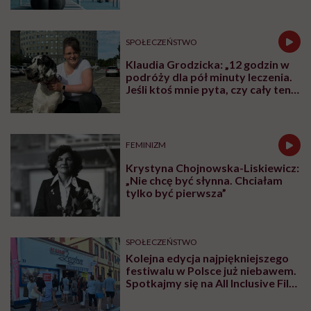
Udostępnij
Powiązane tematy:
chore dziecko
Dziecko
podcast
Rodzice
szpitale
Treści zawarte w serwisie mają wyłącznie
i
charakter informacyjny i nie stanowią porady
lekarskiej. Pamiętaj, że w przypadku
problemów ze zdrowiem należy bezwzględnie
skonsultować się z lekarzem.