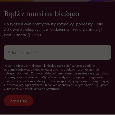
SPOŁECZEŃSTWO
Kolejna edycja najpiękniejszego
festiwalu w Polsce już niebawem.
Spotkajmy się na All Inclusive Film
Festival w Jastarni!
Zobacz także
ŻYCIE
7 komplementów, które warto
mówić sobie w łóżku
ŻYCIE