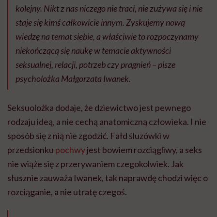
kolejny. Nikt z nas niczego nie traci, nie zużywa się i nie
staje się kimś całkowicie innym. Zyskujemy nową
wiedzę na temat siebie, a właściwie to rozpoczynamy
niekończącą się naukę w temacie aktywności
seksualnej, relacji, potrzeb czy pragnień – pisze
psycholożka Małgorzata Iwanek.
Seksuolożka dodaje, że dziewictwo jest pewnego
rodzaju ideą, a nie cechą anatomiczną człowieka. I nie
sposób się z nią nie zgodzić. Fałd śluzówki w
przedsionku
pochwy
jest bowiem rozciągliwy, a seks
nie wiąże się z przerywaniem czegokolwiek. Jak
słusznie zauważa Iwanek, tak naprawdę chodzi więc o
rozciąganie, a nie utratę czegoś.