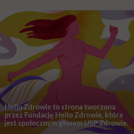
DIETY
Zdrowa dieta ma sens, nawet jeśli
kilogramy wracają. To odkrycie
daje nadzieję wszystkim
walczącym z efektem jo-jo
SPOŁECZEŃSTWO
Klaudia Grodzicka: „12 godzin w
podróży dla pół minuty leczenia.
Jeśli ktoś mnie pyta, czy cały ten
trud ma sens, bez wahania
odpowiadam: 'tak’”
FEMINIZM
Krystyna Chojnowska-Liskiewicz:
„Nie chcę być słynna. Chciałam
tylko być pierwsza”