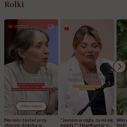
Rolki
Zobacz więcej
Nie móc zostać przy
"Jestem w ciąży, co mi się
Wkró
chorym dziecku w
należy?". Headhunter o
Inst