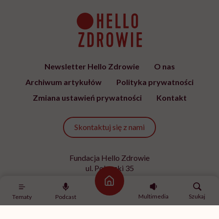
„Przed ostatnim epizodem
pomyślałam, że kolejnego nie
przeżyję. Ale dziś myślę, że
przeżyję, tylko wcześniej pójdę
po pomoc”. Alicja o wychodzeniu z
depresji
SPOŁECZEŃSTWO
Siedzisz w tramwaju, obok
nieznany mężczyzna zaczyna się
masturbować. Czy wiesz, co
robić?
SPORT
Ćwiczenia z hantlami – wypracuj
smukłe ramiona
Strona główna
Multimedia
Szukaj
Tematy
Podcast
MINDFULNESS