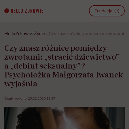
Go
to
Fundacja
content
HelloZdrowie: Życie
›
Czy znasz różnicę pomiędzy zwrotami: „
Czy znasz różnicę pomiędzy
zwrotami: „stracić dziewictwo”
a „debiut seksualny”?
Psycholożka Małgorzata Iwanek
wyjaśnia
Opublikowano:
25.02.2020 11:37