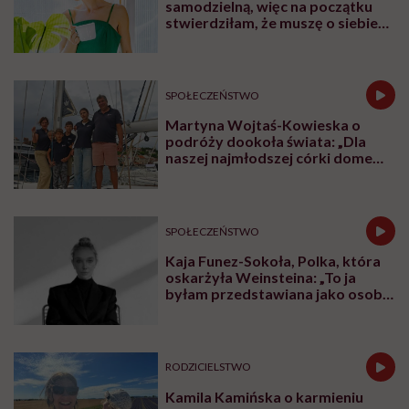
McDonalda Polska opowiada o tym, dlaczego dzieci,
przy których są rodzice, zdrowieją szybciej i lepiej
znoszą leczenie. Mówi też o godności rodzin w
szpitalach, o potrzebie bliskości, komunikacji i o tym,
dlaczego rodzic nie może czuć się tam jak intruz.
Posłuchaj
podcastu
Posłuchaj nas również na:
YouTube
Spotify
To również rozmowa o bardzo konkretnych
rozwiązaniach, które zmieniają polskie szpitale: