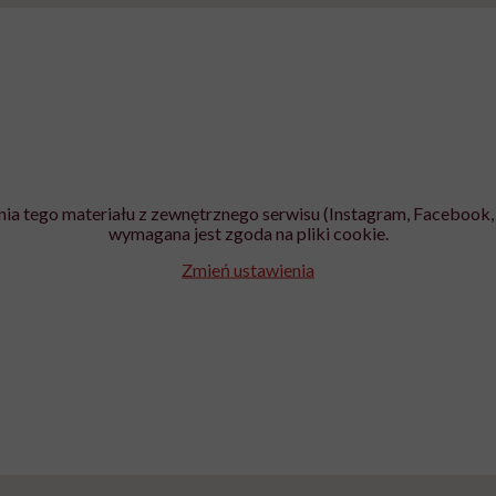
braźni"
pracy
ekspercki
ia tego materiału z zewnętrznego serwisu (Instagram, Facebook, 
wymagana jest zgoda na pliki cookie.
Zmień ustawienia