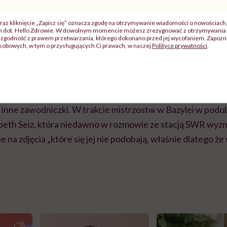
 tylko zmianą stylu, ale także zaprezentowaniem, że dla g
raz kliknięcie „Zapisz się” oznacza zgodę na otrzymywanie wiadomości o nowościach
ch dot. Hello Zdrowie. W dowolnym momencie możesz zrezygnować z otrzymywania 
atywa ubioru.
zgodność z prawem przetwarzania, którego dokonano przed jej wycofaniem. Zapoznaj
sobowych, w tym o przysługujących Ci prawach, w naszej
Polityce prywatności
.
a i dumna, że mogę nosić ten kombinezon i pokazać, że można 
jąc większej ilości materiału” – dodała Voss.
dą inne zawodniczki. W trakcie mistrzostw w Bazylei w pod
abeth Seiz, która niedawno w rozmowie ze stacją SWR wyzn
e na zdjęcia „które się jej nie podobają, właśnie dlatego ż