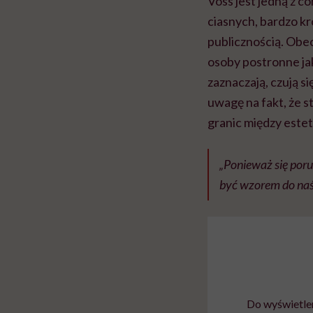
Voss jest jedną z c
ciasnych, bardzo k
publicznością. Obe
osoby postronne ja
zaznaczają, czują s
uwagę na fakt, że 
granic między estet
„Ponieważ się poru
być wzorem do naśl
Do wyświetlen