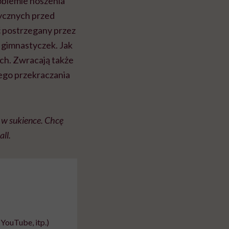
roblemie noszenia
tycznych przed
ć postrzegany przez
 gimnastyczek. Jak
ach. Zwracają także
łego przekraczania
o w sukience. Chcę
ll.
YouTube, itp.)