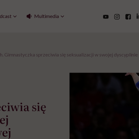
Multimedia
dcast
. Gimnastyczka sprzeciwia się seksualizacji w swojej dyscyplinie
ciwia się
ej
wej