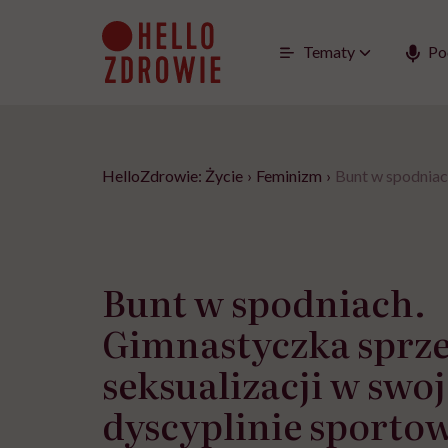
Go
to
content
Tematy
Po
HelloZdrowie: Życie
›
Feminizm
›
Bunt w spodniach
Bunt w spodniach.
Gimnastyczka sprze
seksualizacji w swoj
dyscyplinie sporto