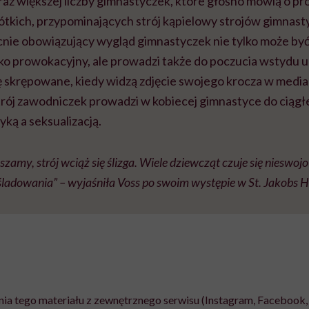
oraz większej liczby gimnastyczek, które głośno mówią o p
rótkich, przypominających strój kąpielowy strojów gimnas
cnie obowiązujący wygląd gimnastyczek nie tylko może by
ko prowokacyjny, ale prowadzi także do poczucia wstydu u
ię skrępowane, kiedy widzą zdjęcie swojego krocza w medi
strój zawodniczek prowadzi w kobiecej gimnastyce do ciąg
yką a seksualizacją.
szamy, strój wciąż się ślizga. Wiele dziewcząt czuje się nieswoj
adowania” – wyjaśniła Voss po swoim występie w St. Jakobs Ha
ia tego materiału z zewnętrznego serwisu (Instagram, Facebook, 