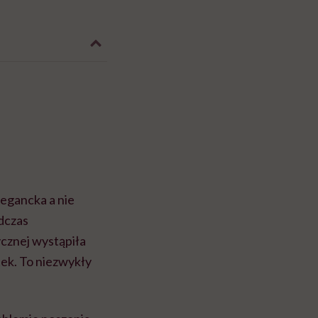
legancka a nie
odczas
cznej wystąpiła
tek. To niezwykły