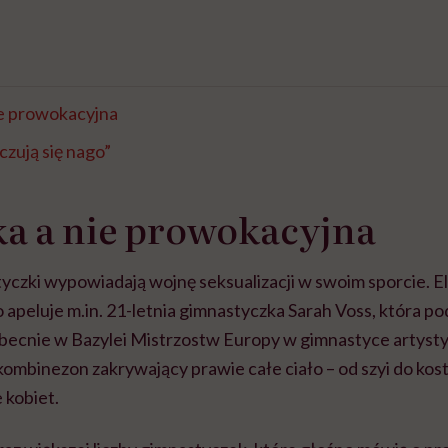
ie prowokacyjna
czują się nago”
a a nie prowokacyjna
yczki wypowiadają wojnę seksualizacji w swoim sporcie. E
 apeluje m.in. 21-letnia gimnastyczka Sarah Voss, która p
becnie w Bazylei Mistrzostw Europy w gimnastyce artysty
kombinezon zakrywający prawie całe ciało – od szyi do kos
 kobiet.