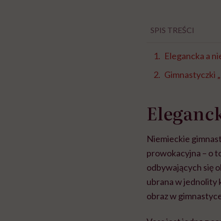
SPIS TREŚCI
Elegancka a n
Gimnastyczki „
Eleganck
Niemieckie gimnast
prowokacyjna – o to
odbywających się o
ubrana w jednolity 
obraz w gimnastyce