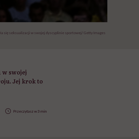
 się seksualizacji w swojej dyscyplinie sportowej/ Getty Images
i w swojej
ju. Jej krok to
Przeczytasz w 3 min