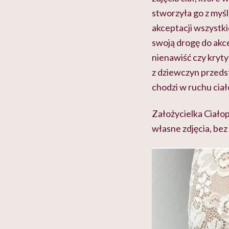
stworzyła go z myś
akceptacji wszystki
swoją drogę do akcep
nienawiść czy kryty
z dziewczyn przedst
chodzi w ruchu cia
Założycielka Ciało
własne zdjęcia, bez