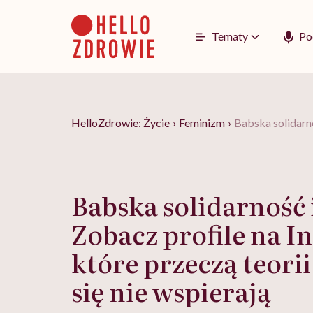
Go
to
content
Tematy
Po
HelloZdrowie: Życie
›
Feminizm
›
Babska solidarno
Babska solidarność i
Zobacz profile na I
które przeczą teorii
się nie wspierają