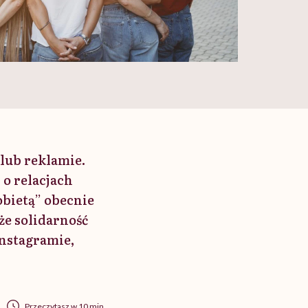
 lub reklamie.
 o relacjach
obietą” obecnie
że solidarność
Instagramie,
Przeczytasz w 10 min