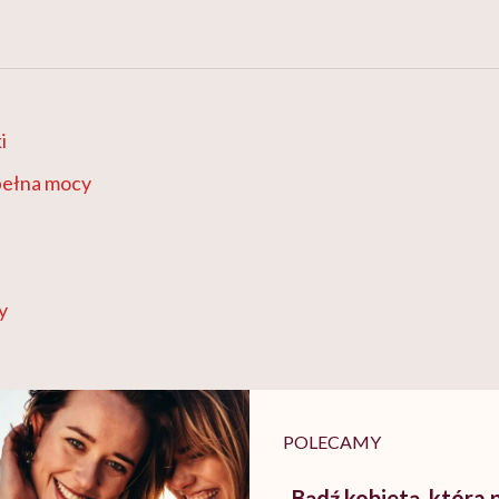
i
pełna mocy
y
POLECAMY
„Bądź kobietą, która