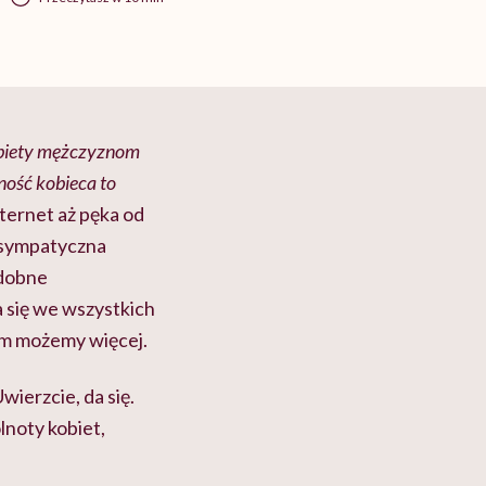
Kobiety mężczyznom
ność kobieca to
ternet aż pęka od
k sympatyczna
odobne
a się we wszystkich
em możemy więcej.
ierzcie, da się.
lnoty kobiet,