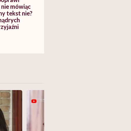
, nie mówiąc
ny tekst nie?
 mądrych
zyjaźni