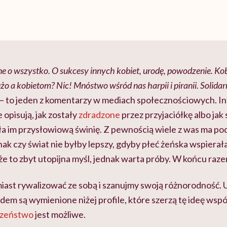
ne o wszystko. O sukcesy innych kobiet, urodę, powodzenie. 
o a kobietom? Nic! Mnóstwo wśród nas harpii i piranii. Solidar
– to jeden z komentarzy w mediach społecznościowych. In
e opisują, jak zostały
zdradzone
przez przyjaciółkę albo ja
ła im przysłowiową świnię. Z pewnością wiele z was ma p
ak czy świat nie byłby lepszy, gdyby płeć żeńska wspierał
e to zbyt utopijna myśl, jednak warta próby. W końcu raz
iast rywalizować ze sobą i szanujmy swoją różnorodność. Uw
em są wymienione niżej profile, które szerzą tę ideę wspó
rzeństwo
jest możliwe.