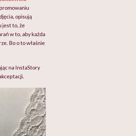
i promowaniu
jęcia, opisują
jest to, że
rań w to, aby każda
ze. Bo o to właśnie
jąc na InstaStory
akceptacji.