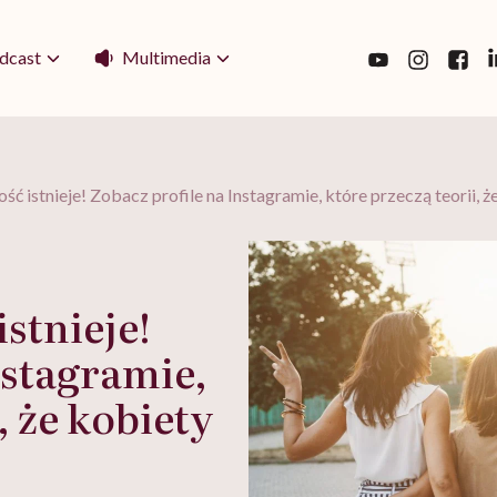
Multimedia
dcast
ść istnieje! Zobacz profile na Instagramie, które przeczą teorii, że
stnieje!
nstagramie,
, że kobiety