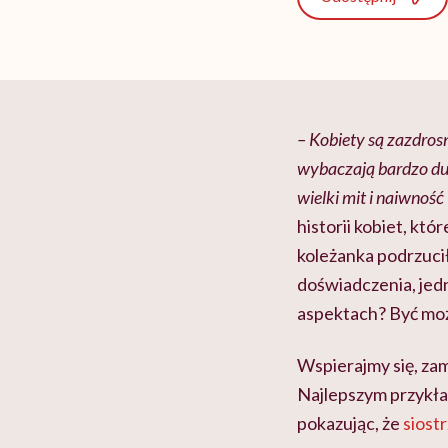
– Kobiety są zazdros
wybaczają bardzo duż
wielki mit i naiwność
historii kobiet, któr
koleżanka podrzuci
doświadczenia, jedn
aspektach? Być moż
Wspierajmy się, zam
Najlepszym przykład
pokazując, że
siost