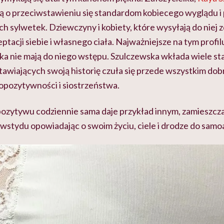
lą o przeciwstawieniu się standardom kobiecego wyglądu 
ch sylwetek. Dziewczyny i kobiety, które wysyłają do niej zd
tacji siebie i własnego ciała. Najważniejsze na tym profilu 
ka nie mają do niego wstępu. Szulczewska wkłada wiele sta
awiających swoją historię czuła się przede wszystkim dobr
łopozytywności i siostrzeństwa.
pozytywu codziennie sama daje przykład innym, zamieszcza
 wstydu opowiadając o swoim życiu, ciele i drodze do samo