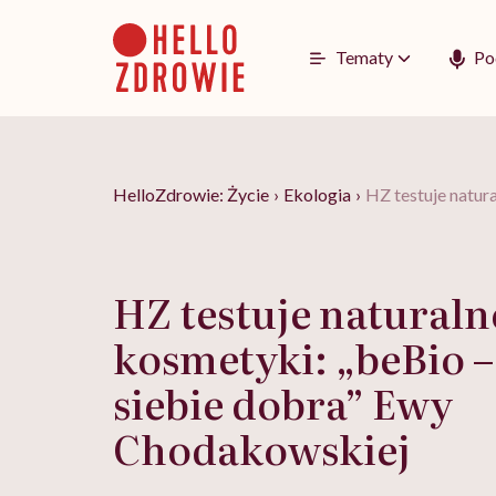
Go
to
content
Tematy
Po
HelloZdrowie: Życie
›
Ekologia
›
HZ testuje natur
HZ testuje naturaln
kosmetyki: „beBio –
siebie dobra” Ewy
Chodakowskiej