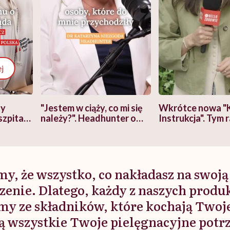
j
zy
"Jestem w ciąży, co mi się
Wkrótce nowa "
szpitalu
należy?". Headhunter o
Instrukcja". Tym 
szkadzać
zmianie pokoleniowej u
atakach paniki. Z
tylko
kobiet w ciąży na rynku
warsztat pacjen
braźni"
pracy
ekspercki
y, że wszystko, co nakładasz na swoją
zenie. Dlatego, każdy z naszych prod
my ze składników, które kochają Twoje 
ją wszystkie Twoje pielęgnacyjne potr