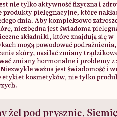
st nie tylko aktywność fizyczna i zdro
że produkty pielęgnacyjne, które nakł
ażdego dnia. Aby kompleksowo zatroszc
kórę, niezbędna jest świadoma pielęgn
eczne składniki, które znajdują się w
kach mogą powodować podrażnienia,
zenie skóry, nasilać zmiany trądzikow
ać zmiany hormonalne i problemy z 
. Niezwykle ważna jest świadomość i w
e etykiet kosmetyków, nie tylko prod
zych.
y żel pod prysznic, Siemi