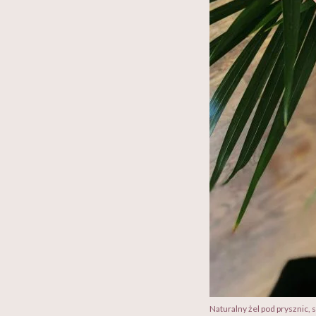
Naturalny żel pod prysznic,