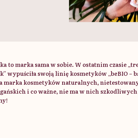
 to marka sama w sobie. W ostatnim czasie „tr
k” wypuściła swoją linię kosmetyków „beBIO – bą
ka marka kosmetyków naturalnych, nietestowan
gańskich i co ważne, nie ma w nich szkodliwyc
my!