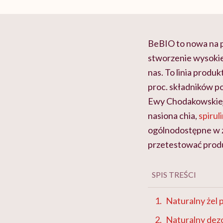
BeBIO to nowa na 
stworzenie wysokie
nas. To linia produk
proc. składników p
Ewy Chodakowskiej 
nasiona chia,
spiruli
ogólnodostępne w z
przetestować produ
SPIS TREŚCI
Naturalny żel 
Naturalny dezod