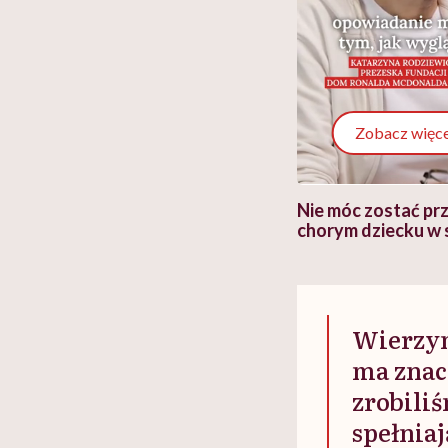
Zobacz więce
 i miał
Najlepsza dieta wydaje się
Nie móc zostać pr
 lekko
banalna, a może
chorym dziecku w 
ie”
zapobiegać nowotworom
to tortura. "Prze
w tym może chyba 
głupota i brak wyo
Wierzym
ma znac
zrobiliś
spełnia