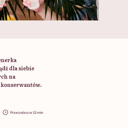
enerka
dź dla siebie
ych na
h konserwantów.
Przeczytasz w 12 min