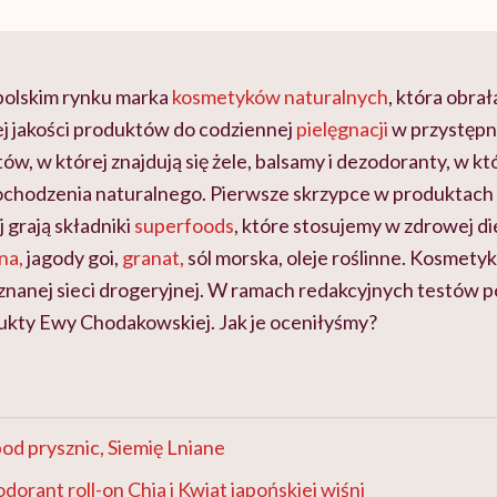
polskim rynku marka
kosmetyków naturalnych
, która obrał
j jakości produktów do codziennej
pielęgnacji
w przystępne
tów, w której znajdują się żele, balsamy i dezodoranty, w kt
ochodzenia naturalnego. Pierwsze skrzypce w produktach 
grają składniki
superfoods
, które stosujemy w zdrowej di
na,
jagody goi,
granat,
sól morska, oleje roślinne. Kosmetyk
nanej sieci drogeryjnej. W ramach redakcyjnych testów 
kty Ewy Chodakowskiej. Jak je oceniłyśmy?
pod prysznic, Siemię Lniane
orant roll-on Chia i Kwiat japońskiej wiśni