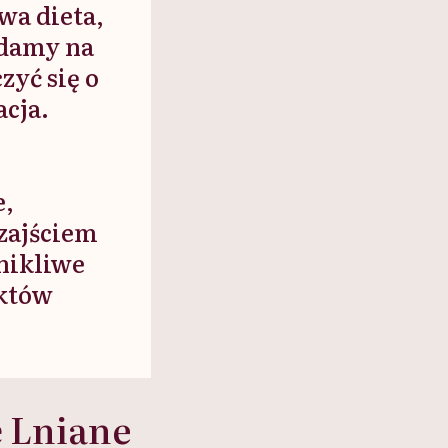
wa dieta,
adamy na
zyć się o
acja.
e,
zajściem
nikliwe
uktów
ę Lniane