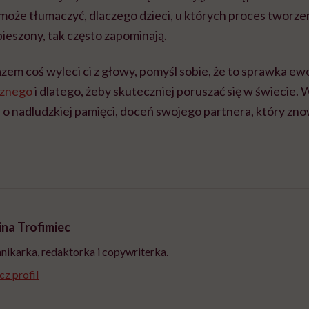
 może tłumaczyć, dlaczego dzieci, u których proces tworze
ieszony, tak często zapominają.
em coś wyleci ci z głowy, pomyśl sobie, że to sprawka ew
cznego
i dlatego, żeby skuteczniej poruszać się w świecie. 
 o nadludzkiej pamięci, doceń swojego partnera, który zno
ina Trofimiec
nikarka, redaktorka i copywriterka.
z profil