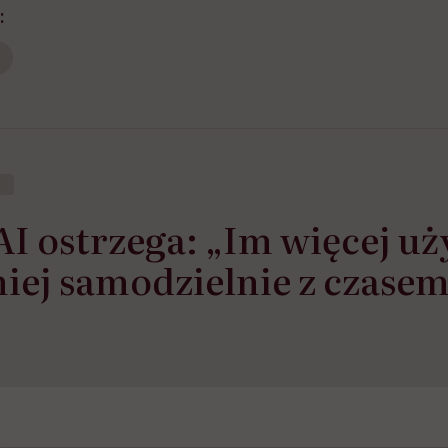
:
 AI ostrzega: „Im więcej u
niej samodzielnie z czase