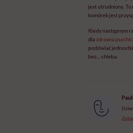
jest utrudniony. To
komórek jest przysp
Kiedy następnym raz
dla
zdrowia psychi
podziwiać jednostki
bez… chleba.
Paul
Dzien
Zobac