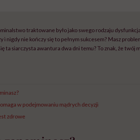
pominalstwo traktowane było jako swego rodzaju dysfunkcj
czy i nigdy nie kończy się to pełnym sukcesem? Masz probl
 się ta siarczysta awantura dwa dni temu? To znak, że twój 
minasz?
omaga w podejmowaniu mądrych decyzji
est zdrowe