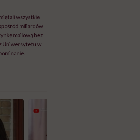
miętali wszystkie
k spośród miliardów
rzynkę mailową bez
 z Uniwersytetu w
apominanie.