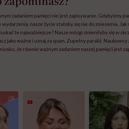
o zapominasz?
ównym zadaniem pamięci nie jest zapisywanie. Gdybyśmy pa
e wydarzenia, nasze życie stałoby się nie do zniesienia. Ja
łuskać te najważniejsze? Nasze mózgi zmieniłyby się w sk
acz jako ważne i uznaj za spam. Zupełny paraliż. Naukowcy
wniosku, że równie ważnym zadaniem naszej pamięci jest z