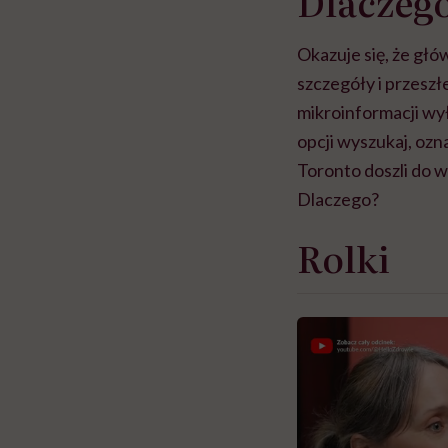
Dlaczeg
Okazuje się, że gł
szczegóły i przeszł
mikroinformacji wy
opcji wyszukaj, ozn
Toronto doszli do 
Dlaczego?
Rolki