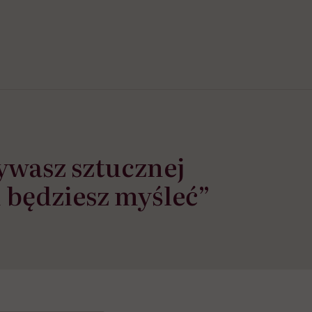
żywasz sztucznej
m będziesz myśleć”