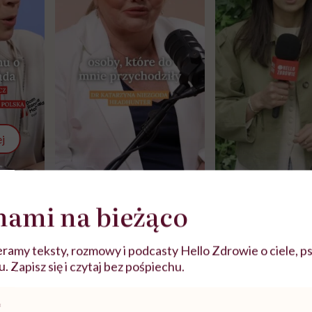
j
zy
"Jestem w ciąży, co mi się
Wkrótce nowa "
nami na bieżąco
szpitalu
należy?". Headhunter o
Instrukcja". Tym 
szkadzać
zmianie pokoleniowej u
atakach paniki. Z
tylko
kobiet w ciąży na rynku
warsztat pacjen
braźni"
anie pomaga w podejmo
pracy
ekspercki
ramy teksty, rozmowy i podcasty Hello Zdrowie o ciele, ps
 Zapisz się i czytaj bez pośpiechu.
 decyzji