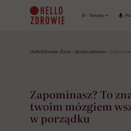
Go
to
content
Tematy
Po
HelloZdrowie: Życie
›
Społeczeństwo
›
Zapominas
Zapominasz? To zna
twoim mózgiem wszy
w porządku