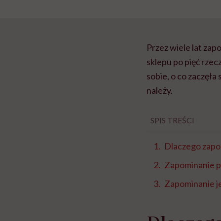
Przez wiele lat za
sklepu po pięć rze
sobie, o co zaczęła
należy.
SPIS TREŚCI
Dlaczego zapo
Zapominanie p
Zapominanie j