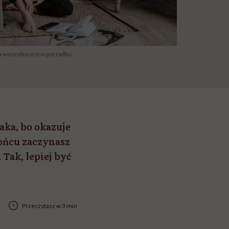
 wszystko jest w porządku
aka, bo okazuje
końcu zaczynasz
Tak, lepiej być
Przeczytasz w 3 min