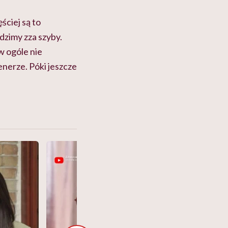
ściej są to
dzimy zza szyby.
w ogóle nie
nerze. Póki jeszcze