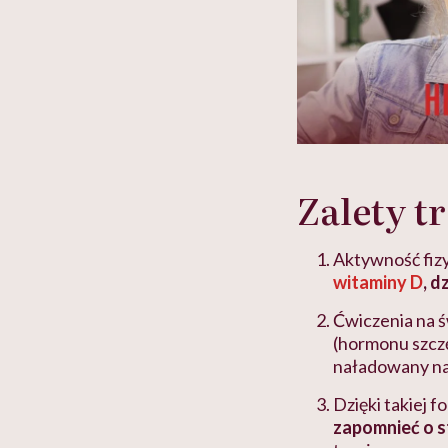
Zalety t
Aktywność fiz
witaminy D
, 
Ćwiczenia na 
(hormonu szczę
naładowany na
Dzięki takiej 
zapomnieć o s