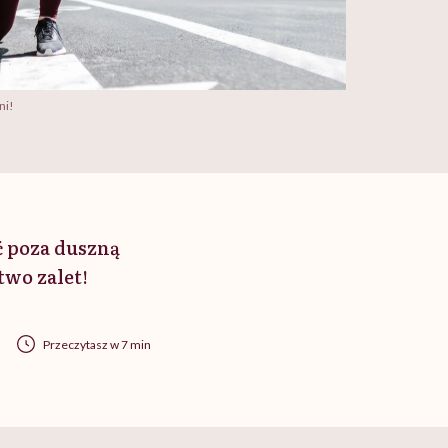
ni!
ć poza duszną
two zalet!
Przeczytasz w 7 min