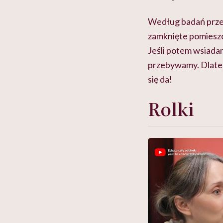
Według badań przec
zamknięte pomieszcz
Jeśli potem wsiada
przebywamy. Dlateg
się da!
Rolki