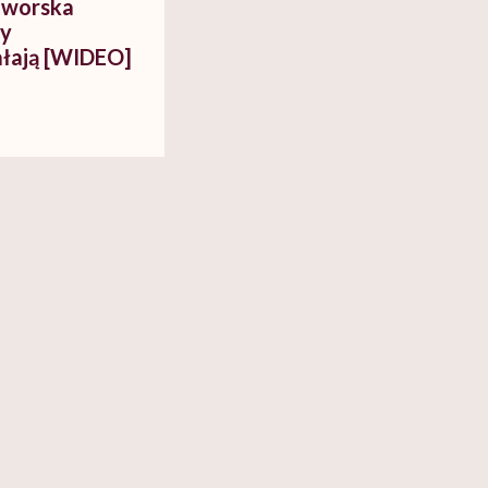
aworska
ty
ałają [WIDEO]