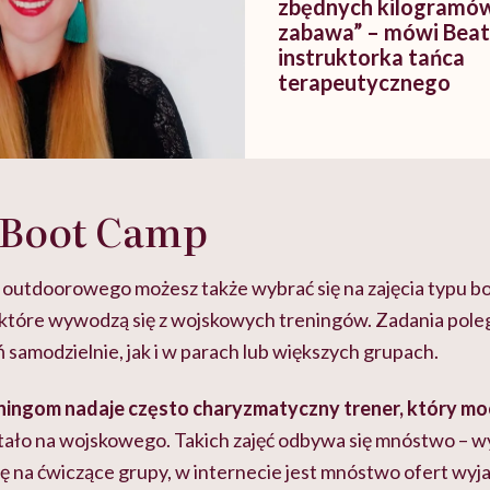
zbędnych kilogramów
zabawa” – mówi Beat
instruktorka tańca
terapeutycznego
 Boot Camp
outdoorowego możesz także wybrać się na zajęcia typu b
które wywodzą się z wojskowych treningów. Zadania pole
samodzielnie, jak i w parach lub większych grupach.
ningom nadaje często charyzmatyczny trener, który m
ystało na wojskowego. Takich zajęć odbywa się mnóstwo – w
ię na ćwiczące grupy, w internecie jest mnóstwo ofert wyj