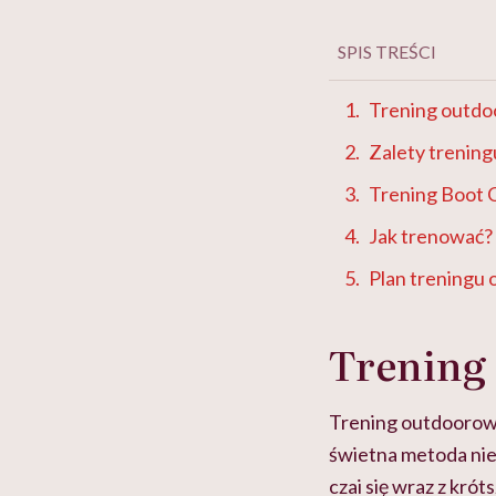
SPIS TREŚCI
Trening outdoo
Zalety trening
Trening Boot
Jak trenować?
Plan treningu
Trening 
Trening outdoorowy 
świetna metoda nie 
czai się wraz z kró