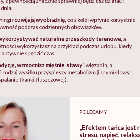
y, z pewnością znacznie sprawniej będziesz działać i
 dnia.
ningi
rozwijają wyobraźnię
, co z kolei wpłynie korzystnie
tywność podczas codziennych obowiązków.
 wykorzystywać naturalne przeszkody terenowe
, a
tności wykorzystasz na przykład podczas urlopu, kiedy
ł aktywnie spędzić czas.
dycję, wzmocnisz mięśnie, stawy
i więzadła, a
 rodzaj wysiłku przyspieszy metabolizm (innymi słowy ‒
spalanie tkanki tłuszczowej).
POLECAMY
„Efektem tańca jest 
stresu, napięć, relaks