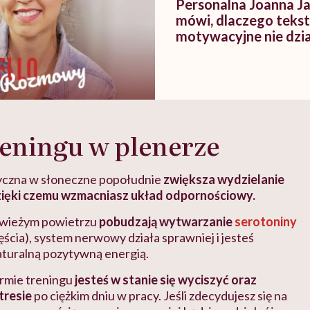
Personalna Joanna J
mówi, dlaczego teks
motywacyjne nie dzi
reningu w plenerze
yczna w słoneczne popołudnie
zwiększa wydzielanie
dzięki czemu wzmacniasz układ odpornościowy.
świeżym powietrzu
pobudzają wytwarzanie
serotoniny
ścia), system nerwowy działa sprawniej i jesteś
turalną pozytywną energią.
formie treningu
jesteś w stanie się wyciszyć oraz
tresie
po ciężkim dniu w pracy. Jeśli zdecydujesz się na