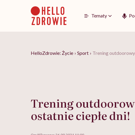
Go
to
content
Tematy
Po
HelloZdrowie: Życie
›
Sport
›
Trening outdoorowy –
Trening outdoorow
ostatnie ciepłe dni!
Opublikowano:
26.09.2021 11:00