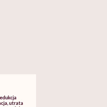
redukcja
acja, utrata