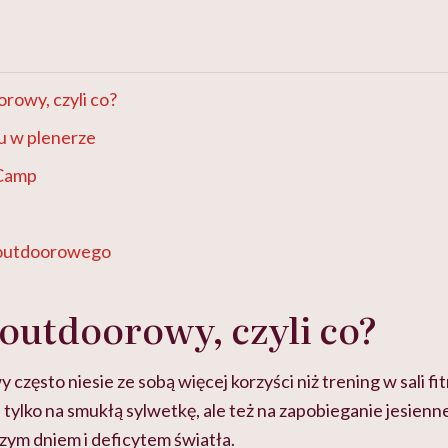
rowy, czyli co?
u w plenerze
 Camp
 outdoorowego
outdoorowy, czyli co?
często niesie ze sobą więcej korzyści niż trening w sali fit
tylko na smukłą sylwetkę, ale też na zapobieganie jesienn
tszym dniem i deficytem światła.