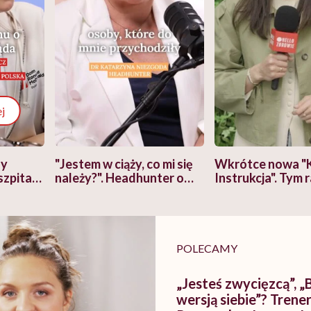
j
zy
"Jestem w ciąży, co mi się
Wkrótce nowa "
szpitalu
należy?". Headhunter o
Instrukcja". Tym 
szkadzać
zmianie pokoleniowej u
atakach paniki. Z
tylko
kobiet w ciąży na rynku
warsztat pacjen
braźni"
pracy
ekspercki
POLECAMY
„Jesteś zwycięzcą”, „
wersją siebie”? Trene