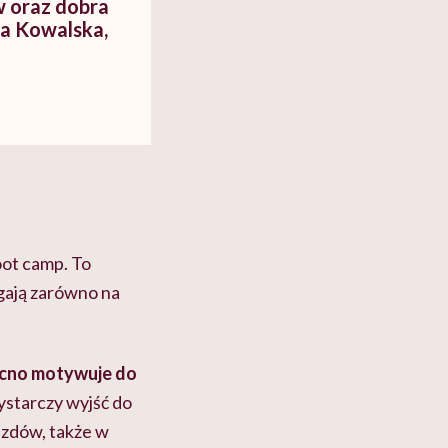
 oraz dobra
a Kowalska,
oot camp. To
gają zarówno na
ocno motywuje do
ystarczy wyjść do
azdów, także w