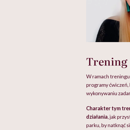
Trening
W ramach treningu 
programy ćwiczeń, 
wykonywaniu zadań 
Charakter tym tre
działania
, jak prz
parku, by natknąć s