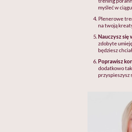
trening porann
myśleć w ciągu
Plenerowe tre
na twoją krea
Nauczysz się
zdobyte umieję
będziesz chcia
Poprawisz kon
dodatkowo taki
przyspieszysz 