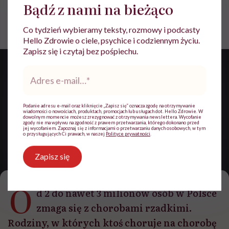
Bądź z nami na bieżąco
Monika Szubrycht
Opublikowano:
12.03.2026 13:08
Co tydzień wybieramy teksty, rozmowy i podcasty
Aktualizacja:
12.03.2026 15:42
Hello Zdrowie o ciele, psychice i codziennym życiu.
Zapisz się i czytaj bez pośpiechu.
Adres
e-
mail
*
Podanie adresu e-mail oraz kliknięcie „Zapisz się” oznacza zgodę na otrzymywanie
wiadomości o nowościach, produktach, promocjach lub usługach dot. Hello Zdrowie. W
dowolnym momencie możesz zrezygnować z otrzymywania newslettera. Wycofanie
zgody nie ma wpływu na zgodność z prawem przetwarzania, którego dokonano przed
jej wycofaniem. Zapoznaj się z informacjami o przetwarzaniu danych osobowych, w tym
o przysługujących Ci prawach, w naszej
Polityce prywatności
.
Zapisz się
Katarzyna Sitnik-Warchulska /fot. archiwum prywatne
O
d 2 do nawet 3 milionów osób w Polsce
zmaga się z chorobami rzadkimi.
Rodziny, w których ktoś choruje na chorobę