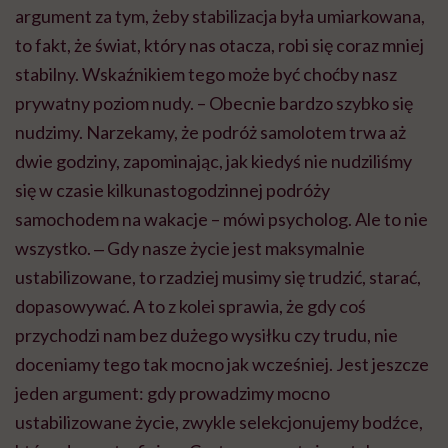
argument za tym, żeby stabilizacja była umiarkowana,
to fakt, że świat, który nas otacza, robi się coraz mniej
stabilny. Wskaźnikiem tego może być choćby nasz
prywatny poziom nudy. – Obecnie bardzo szybko się
nudzimy. Narzekamy, że podróż samolotem trwa aż
dwie godziny, zapominając, jak kiedyś nie nudziliśmy
się w czasie kilkunastogodzinnej podróży
samochodem na wakacje – mówi psycholog. Ale to nie
wszystko. ‒ Gdy nasze życie jest maksymalnie
ustabilizowane, to rzadziej musimy się trudzić, starać,
dopasowywać. A to z kolei sprawia, że gdy coś
przychodzi nam bez dużego wysiłku czy trudu, nie
doceniamy tego tak mocno jak wcześniej. Jest jeszcze
jeden argument: gdy prowadzimy mocno
ustabilizowane życie, zwykle selekcjonujemy bodźce,