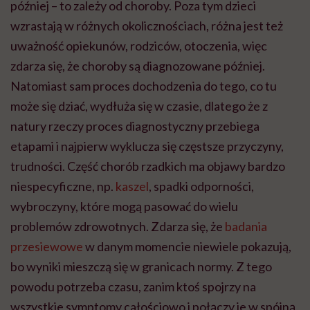
później – to zależy od choroby. Poza tym dzieci
wzrastają w różnych okolicznościach, różna jest też
uważność opiekunów, rodziców, otoczenia, więc
zdarza się, że choroby są diagnozowane później.
Natomiast sam proces dochodzenia do tego, co tu
może się dziać, wydłuża się w czasie, dlatego że z
natury rzeczy proces diagnostyczny przebiega
etapami i najpierw wyklucza się częstsze przyczyny,
trudności. Część chorób rzadkich ma objawy bardzo
niespecyficzne, np.
kaszel
, spadki odporności,
wybroczyny, które mogą pasować do wielu
problemów zdrowotnych. Zdarza się, że
badania
przesiewowe
w danym momencie niewiele pokazują,
bo wyniki mieszczą się w granicach normy. Z tego
powodu potrzeba czasu, zanim ktoś spojrzy na
wszystkie symptomy całościowo i połączy je w spójną