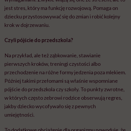
jest stres, który ma funkcję rozwojową. Pomaga on
dziecku przystosowywać się do zmian i robić kolejny
krok w dojrzewaniu.
Czyli pójście do przedszkola?
Na przykład, ale też ząbkowanie, stawianie
pierwszych kroków, treningi czystości albo
przechodzenie na różne formy jedzenia poza mlekiem.
Później takimi przełomami są właśnie wspomniane
pójście do przedszkola czy szkoły. To punkty zwrotne,
w których często zebrowi rodzice obserwują regres,
jakby dziecko wycofywało się z pewnych
umiejętności.
To dodatkowe obciążenie dla organizmu powoduje, że