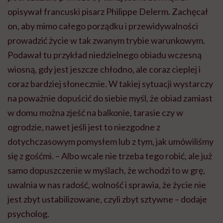
opisywał francuski pisarz Philippe Delerm. Zachęcał
on, aby mimo całego porządku i przewidywalności
prowadzić życie w tak zwanym trybie warunkowym.
Podawał tu przykład niedzielnego obiadu wczesną
wiosną, gdy jest jeszcze chłodno, ale coraz cieplej i
coraz bardziej słonecznie. W takiej sytuacji wystarczy
na poważnie dopuścić do siebie myśl, że obiad zamiast
w domu można zjeść na balkonie, tarasie czy w
ogrodzie, nawet jeśli jest to niezgodne z
dotychczasowym pomysłem lub z tym, jak umówiliśmy
się z gośćmi. – Albo wcale nie trzeba tego robić, ale już
samo dopuszczenie w myślach, że wchodzi to w grę,
uwalnia w nas radość, wolność i sprawia, że życie nie
jest zbyt ustabilizowane, czyli zbyt sztywne – dodaje
psycholog.