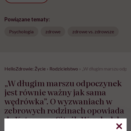
Powiązane tematy:
Psychologia
zdrowe
zdrowe vs. zdrowsze
HelloZdrowie: Życie
›
Rodzicielstwo
›
„W długim marszu odpoc
„W długim marszu odpoczynek
jest równie ważny jak sama
wędrówka”. O wyzwaniach w
zebrowych rodzinach opowiada
dr Katarzyna Sitnik-Warchulska