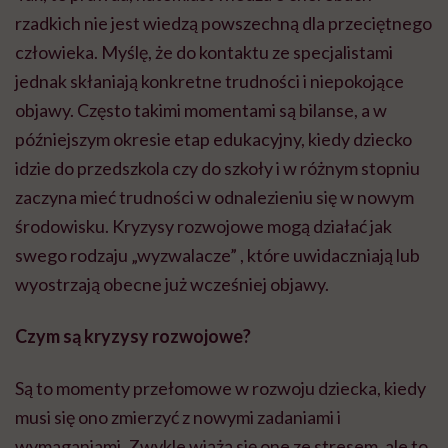
rzadkich nie jest wiedzą powszechną dla przeciętnego
człowieka. Myślę, że do kontaktu ze specjalistami
jednak skłaniają konkretne trudności i niepokojące
objawy. Często takimi momentami są bilanse, a w
późniejszym okresie etap edukacyjny, kiedy dziecko
idzie do przedszkola czy do szkoły i w różnym stopniu
zaczyna mieć trudności w odnalezieniu się w nowym
środowisku. Kryzysy rozwojowe mogą działać jak
swego rodzaju „wyzwalacze” , które uwidaczniają lub
wyostrzają obecne już wcześniej objawy.
Czym są kryzysy rozwojowe?
Są to momenty przełomowe w rozwoju dziecka, kiedy
musi się ono zmierzyć z nowymi zadaniami i
wymaganiami. Zwykle wiążą się one ze stresem, ale to