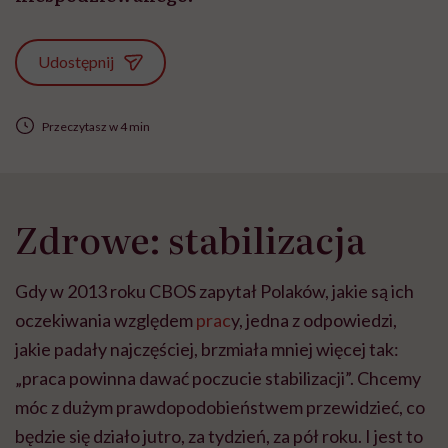
Udostępnij
Przeczytasz w 4 min
Zdrowe: stabilizacja
Gdy w 2013 roku CBOS zapytał Polaków, jakie są ich
oczekiwania względem
prac
y, jedna z odpowiedzi,
jakie padały najczęściej, brzmiała mniej więcej tak:
„praca powinna dawać poczucie stabilizacji”. Chcemy
móc z dużym prawdopodobieństwem przewidzieć, co
będzie się działo jutro, za tydzień, za pół roku. I jest to