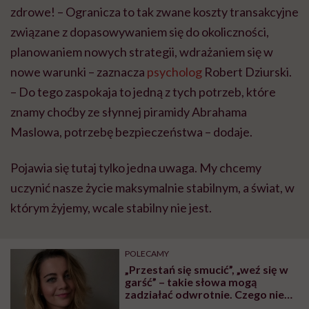
zdrowe! – Ogranicza to tak zwane koszty transakcyjne
związane z dopasowywaniem się do okoliczności,
planowaniem nowych strategii, wdrażaniem się w
nowe warunki – zaznacza
psycholog
Robert Dziurski.
– Do tego zaspokaja to jedną z tych potrzeb, które
znamy choćby ze słynnej piramidy Abrahama
Maslowa, potrzebę bezpieczeństwa – dodaje.
Pojawia się tutaj tylko jedna uwaga. My chcemy
uczynić nasze życie maksymalnie stabilnym, a świat, w
którym żyjemy, wcale stabilny nie jest.
POLECAMY
„Przestań się smucić”, „weź się w
garść” – takie słowa mogą
zadziałać odwrotnie. Czego nie
mówić osobie z depresją?