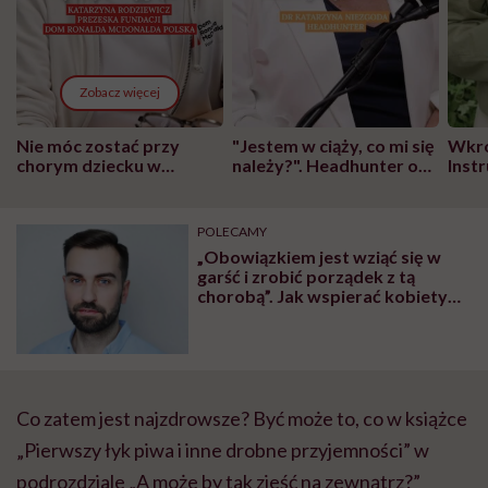
Zobacz więcej
Nie móc zostać przy
"Jestem w ciąży, co mi się
Wkró
chorym dziecku w
należy?". Headhunter o
Inst
szpitalu to tortura.
zmianie pokoleniowej u
atak
"Przeszkadzać w tym
kobiet w ciąży na rynku
wars
może chyba tylko
pracy
eksp
POLECAMY
głupota i brak
„Obowiązkiem jest wziąć się w
wyobraźni"
garść i zrobić porządek z tą
chorobą”. Jak wspierać kobiety
chore na raka piersi i jak samemu
szukać pomocy? Rozmawiamy z
Michałem Sadzewiczem
Co zatem jest najzdrowsze? Być może to, co w książce
„Pierwszy łyk piwa i inne drobne przyjemności” w
podrozdziale „A może by tak zjeść na zewnątrz?”