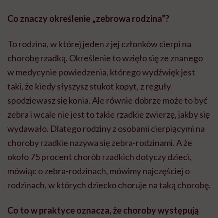
Co znaczy określenie „zebrowa rodzina”?
To rodzina, w której jeden z jej członków cierpi na
chorobę rzadką. Określenie to wzięło się ze znanego
w medycynie powiedzenia, którego wydźwięk jest
taki, że kiedy słyszysz stukot kopyt, z reguły
spodziewasz się konia. Ale równie dobrze może to być
zebra i wcale nie jest to takie rzadkie zwierzę, jakby się
wydawało. Dlatego rodziny z osobami cierpiącymi na
choroby rzadkie nazywa się zebra-rodzinami. A że
około 75 procent chorób rzadkich dotyczy dzieci,
mówiąc o zebra-rodzinach, mówimy najczęściej o
rodzinach, w których dziecko choruje na taką chorobę.
Co to w praktyce oznacza, że choroby występują