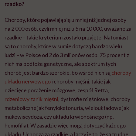
rzadko?
Choroby, które pojawiają się u mniej niż jednej osoby
na 2 000 osób, czyli mniej niż u 5 na 10 000, uważane za
rzadkie – takie kryterium zostało przyjęte. Natomiast
są to choroby, które w sumie dotyczą bardzo wielu
ludzi – w Polsce od 2 do 3 milionów osób. 75 procent z
nich ma podłoże genetyczne, ale spektrum tych
chorób jest bardzo szerokie, bo wśród nich są
choroby
układu nerwowego
i choroby mięśni, takie jak
dziecięce porażenie mózgowe, zespół Retta,
rdzeniowy zanik mięśni
, dystrofie mięśniowe, choroby
metaboliczne jak fenyloketonuria, wieloukładowe jak
mukowiscydoza, czy układu krwionośnego (np.
hemofilia). W zasadzie więc mogą dotyczyć każdego
układu. Uchodzą za rzadkie, a łączy je to, że są trudne