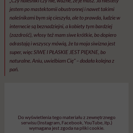
„Czy naleśniki czy nie, ważne, że je masz. Ja niestety
jestem po mastektomii obustronnej i nawet takimi
naleśnikami bym się cieszyła, ale to prawda, ludzie w
internecie są beznadziejni, a kobiety tym bardziej
(zazdrość), włosy też mam siwe krótkie, bo dopiero
odrastają i wszyscy mówią, że ta moja siwizna jest
super, więc SIWE I PŁASKIE JEST PIĘKNE, bo
naturalne. Aniu, uwielbiam Cię” – dodała kolejna z
pań.
Do wyświetlenia tego materiału z zewnętrznego
serwisu (Instagram, Facebook, YouTube, itp.)
wymagana jest zgoda na pliki cookie.