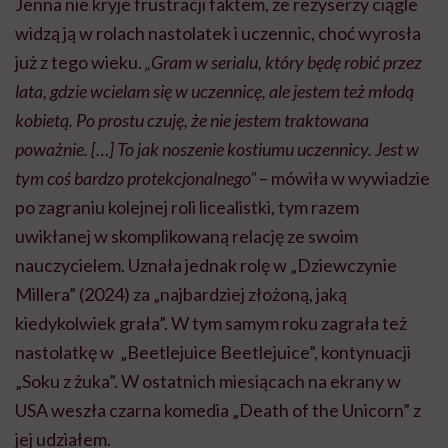
Jenna nie kryje frustracji faktem, że reżyserzy ciągle
widzą ją w rolach nastolatek i uczennic, choć wyrosła
już z tego wieku.
„Gram w serialu, który będę robić przez
lata, gdzie wcielam się w uczennicę, ale jestem też młodą
kobietą. Po prostu czuję, że nie jestem traktowana
poważnie. […] To jak noszenie kostiumu uczennicy. Jest w
tym coś bardzo protekcjonalnego”
– mówiła w wywiadzie
po zagraniu kolejnej roli licealistki, tym razem
uwikłanej w skomplikowaną relację ze swoim
nauczycielem. Uznała jednak rolę w „Dziewczynie
Millera” (2024) za „najbardziej złożoną, jaką
kiedykolwiek grała”. W tym samym roku zagrała też
nastolatkę w „Beetlejuice Beetlejuice”, kontynuacji
„Soku z żuka”. W ostatnich miesiącach na ekrany w
USA weszła czarna komedia „Death of the Unicorn” z
jej udziałem.