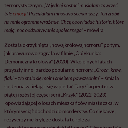
terrorystycznym.
„W jednej postaci musiałam zawrzeć
tyle
emocji
! Przeglądam mnóstwo scenariuszy. Ten zrobił
na mnie ogromne wrażenie. Chcę opowiadać historie, które
mają moc oddziaływania społecznego”
– mówiła.
Została okrzyknięta „nową królową horroru” po tym,
jak brawurowo zagrała w filmie „Opiekunka:
Demoniczna królowa” (2020). W kolejnych latach
przyszły inne, bardzo popularne horrory.
„Groza, krew,
flaki – zło stało się moim chlebem powszednim”
– śmiała
się Jenna wcielając się w postać Tary Carpenter w
piątej i szóstej części serii „Krzyk” (2022, 2023)
opowiadającej o losach mieszkańców miasteczka, w
którym wciąż dochodzi do morderstw. Co ciekawe,
reżyserzy nie kryli, że dostała te rolę za
„charakterystyczny dźwięk jej krzyku”. Film okazał się