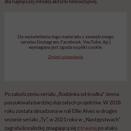
dla najlepszej młodej aktorki telewizyjnej.
Do wyświetlenia tego materiału z zewnętrznego
serwisu (Instagram, Facebook, YouTube, itp.)
wymagana jest zgoda na pliki cookie.
Zmień ustawienia
Po zakończeniu serialu „Rodzinka od środka” Jenna
poszukiwała bardziej dojrzałych projektów. W 2018
roku została obsadzona w roli Ellie Alves w drugim
sezonie serialu „Ty”, w 2021 roku w „Następstwach”
zagrała licealistkę zmagającą się z
traumą
po ataku