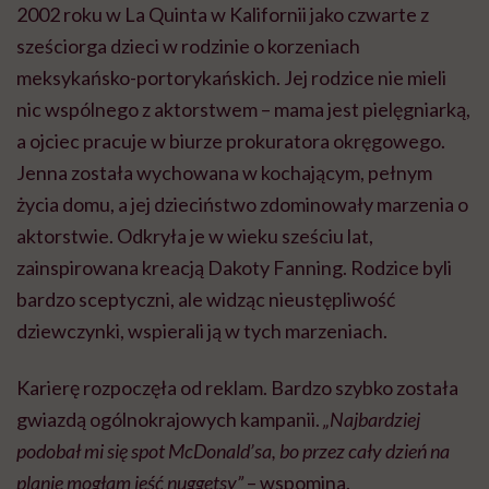
2002 roku w La Quinta w Kalifornii jako czwarte z
sześciorga dzieci w rodzinie o korzeniach
meksykańsko-portorykańskich. Jej rodzice nie mieli
nic wspólnego z aktorstwem – mama jest pielęgniarką,
a ojciec pracuje w biurze prokuratora okręgowego.
Jenna została wychowana w kochającym, pełnym
życia domu, a jej dzieciństwo zdominowały marzenia o
aktorstwie. Odkryła je w wieku sześciu lat,
zainspirowana kreacją Dakoty Fanning. Rodzice byli
bardzo sceptyczni, ale widząc nieustępliwość
dziewczynki, wspierali ją w tych marzeniach.
Karierę rozpoczęła od reklam. Bardzo szybko została
gwiazdą ogólnokrajowych kampanii.
„Najbardziej
podobał mi się spot McDonald’sa, bo przez cały dzień na
planie mogłam jeść nuggetsy”
– wspomina.