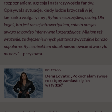
rozpoznaniem, agresją i natarczywością fanów.
Opisywała sytuacje, kiedy ludzie krzyczeli w jej
kierunku wulgaryzmy
„Byłam nieszczęśliwą osobą. Dla
kogoś, kto jest raczej introwertykiem, cała ta presja i
uwaga są bardzo intensywne i przerażające. Miałam też
wrażenie, że dręczenie innych jest teraz zwyczajnie bardzo
popularne. Bycie obiektem plotek niesamowicie otworzyło
mi oczy
” – przyznała.
POLECAMY
Demi Lovato: „Pokochałam swoje
rozstępy zamiast się ich
wstydzić”