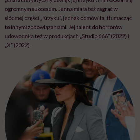
ogromnym sukcesem. Jenna miała też zagrać w
siódmej części „Krzyku”, jednak odmówiła, tłumacząc
to innymi zobowiązaniami. Jej talent do horrorów
udowodniła też w produkcjach „Studio 666” (2022) i
„X” (2022).