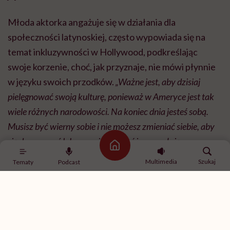
Młoda aktorka angażuje się w działania dla
społeczności latynoskiej, często wypowiada się na
temat inkluzywności w Hollywood, podkreślając
swoje korzenie, choć, jak przyznaje, nie mówi płynnie
w języku swoich przodków.
„Ważne jest, aby dzisiaj
pielęgnować swoją kulturę, ponieważ w Ameryce jest tak
wiele różnych narodowości. Na koniec dnia jesteś sobą.
Musisz być wierny sobie i nie możesz zmieniać siebie, aby
się dopasować lub sprawić, by ktoś inny czuł się
Strona główna
komfortowo”
– mówiła w rozmowie z „Teen Vogue”.
Multimedia
Szukaj
Tematy
Podcast
Bardzo pilnuje swojej prywatności. Choć media
nieustannie łączą ją z różnymi mężczyznami, ona sama
nigdy oficjalnie nie potwierdziła żadnego związku. Jak
mówi, obecnie skupia się na karierze.
„Moje pokolenie