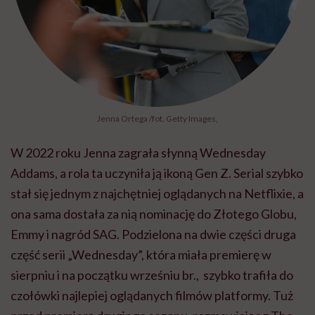
Jenna Ortega /fot. Getty Images,
W 2022 roku Jenna zagrała słynną Wednesday
Addams, a rola ta uczyniła ją ikoną Gen Z. Serial szybko
stał się jednym z najchętniej oglądanych na Netflixie, a
ona sama dostała za nią nominację do Złotego Globu,
Emmy i nagród SAG. Podzielona na dwie części druga
część serii „Wednesday”, która miała premierę w
sierpniu i na początku wrześniu br., szybko trafiła do
czołówki najlepiej oglądanych filmów platformy. Tuż