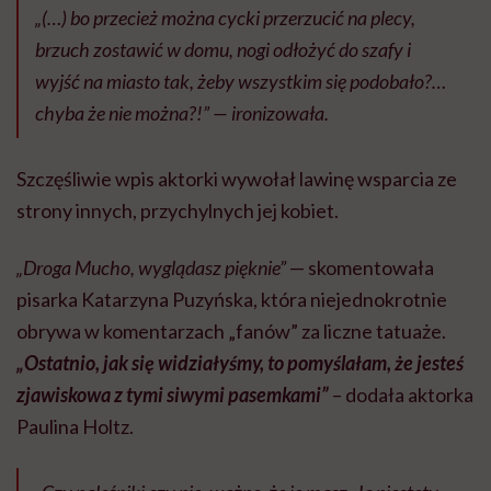
„(…) bo przecież można cycki przerzucić na plecy,
brzuch zostawić w domu, nogi odłożyć do szafy i
wyjść na miasto tak, żeby wszystkim się podobało?…
chyba że nie można?!” — ironizowała.
Szczęśliwie wpis aktorki wywołał lawinę wsparcia ze
strony innych, przychylnych jej kobiet.
„Droga Mucho, wyglądasz pięknie”
— skomentowała
pisarka Katarzyna Puzyńska, która niejednokrotnie
obrywa w komentarzach „fanów” za liczne tatuaże.
„Ostatnio, jak się widziałyśmy, to pomyślałam, że jesteś
zjawiskowa z tymi siwymi pasemkami”
– dodała aktorka
Paulina Holtz.