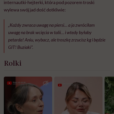
internautki-hejterki, która pod pozorem troski
wylewa swój jad dość dotkliwie:
„Każdy zwraca uwagę na piersi… a ja zwróciłam
uwagę na brak wcięcia w talii… i wtedy byłaby
petarda! Aniu, wybacz, ale troszkę zrzucisz kg i będzie
GIT! Buziaki”
.
Rolki