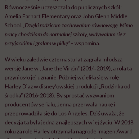
Równocześnie uczęszczała do publicznych szkół:
Amelia Earhart Elementary oraz John Glenn Middle
School.
„Dzięki rodzicom zachowałam równowagę. Mimo
pracy chodziłam do normalnej szkoły, widywałam się z
przyjaciółmi i grałam w piłkę”
– wspomina.
W wieku zaledwie czternastu lat zagrała młodszą
wersję Jane w „Jane the Virgin” (2014‑2019), a rola ta
przyniosło jej uznanie. Później wcieliła się w rolę
Harley Diaz w disney’owskiej produkcji „Rodzinka od
środka” (2016-2018). By sprostać wyzwaniom
producentów serialu, Jenna przerwała naukę i
przeprowadziła się do Los Angeles. Dziś uważa, że
decyzja ta była jedną z najlepszych w jej życiu. W 2018
roku za rolę Harley otrzymała nagrodę Imagen Award