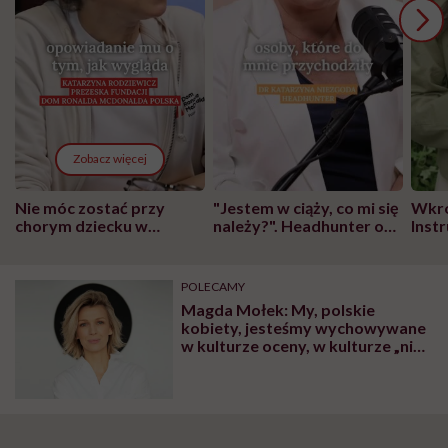
Zobacz więcej
Nie móc zostać przy
"Jestem w ciąży, co mi się
Wkró
chorym dziecku w
należy?". Headhunter o
Inst
szpitalu to tortura.
zmianie pokoleniowej u
atak
"Przeszkadzać w tym
kobiet w ciąży na rynku
wars
może chyba tylko
pracy
eksp
POLECAMY
głupota i brak
Magda Mołek: My, polskie
wyobraźni"
kobiety, jesteśmy wychowywane
w kulturze oceny, w kulturze „nie
popełniam błędów”, „jestem
idealna”