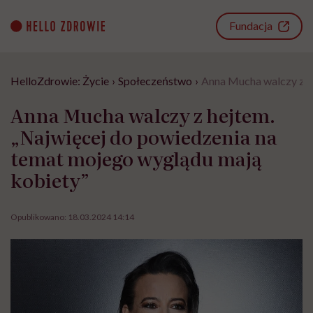
Go
to
Fundacja
content
HelloZdrowie: Życie
›
Społeczeństwo
›
Anna Mucha walczy z h
Anna Mucha walczy z hejtem.
„Najwięcej do powiedzenia na
temat mojego wyglądu mają
kobiety”
Opublikowano:
18.03.2024 14:14