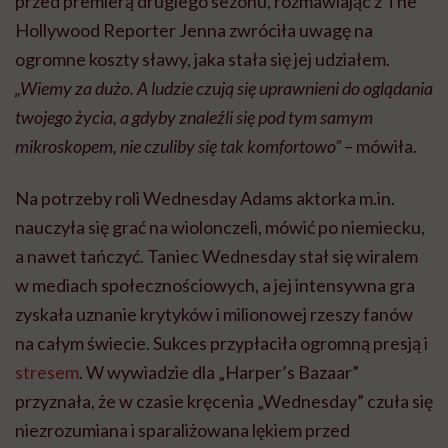
przed premierą drugiego sezonu, rozmawiając z The
Hollywood Reporter Jenna zwróciła uwagę na
ogromne koszty sławy, jaka stała się jej udziałem.
„Wiemy za dużo. A ludzie czują się uprawnieni do oglądania
twojego życia, a gdyby znaleźli się pod tym samym
mikroskopem, nie czuliby się tak komfortowo”
– mówiła.
Na potrzeby roli Wednesday Adams aktorka m.in.
nauczyła się grać na wiolonczeli, mówić po niemiecku,
a nawet tańczyć. Taniec Wednesday stał się wiralem
w mediach społecznościowych, a jej intensywna gra
zyskała uznanie krytyków i milionowej rzeszy fanów
na całym świecie. Sukces przypłaciła ogromną presją i
stresem
. W wywiadzie dla „Harper’s Bazaar”
przyznała, że w czasie kręcenia „Wednesday” czuła się
niezrozumiana i sparaliżowana lękiem przed