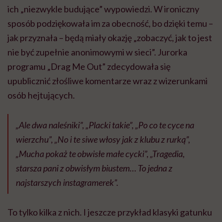
ich „niezwykle budujące” wypowiedzi. W ironiczny
sposób podziękowała im za obecność, bo dzięki temu –
jak przyznała – będą miały okazję „zobaczyć, jak to jest
nie być zupełnie anonimowymi w sieci”. Jurorka
programu „Drag Me Out” zdecydowała się
upublicznić złośliwe komentarze wraz z wizerunkami
osób hejtujących.
„Ale dwa naleśniki”, „Placki takie”, „Po co te cyce na
wierzchu”, „No i te siwe włosy jak z klubu z rurką”,
„Mucha pokaż te obwisłe małe cycki”, „Tragedia,
starsza pani z obwisłym biustem… To jedna z
najstarszych instagramerek”.
To tylko kilka z nich. I jeszcze przykład klasyki gatunku