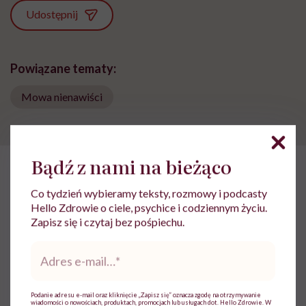
Udostępnij
Powiązane tematy:
Mowa nienawiści
Bądź z nami na bieżąco
HelloZdrowie: Życie
›
Feminizm
›
Jenna Ortega: „Wciąż najczęś
Co tydzień wybieramy teksty, rozmowy i podcasty
Hello Zdrowie o ciele, psychice i codziennym życiu.
Jenna Ortega: „Wciąż najczęściej
Zapisz się i czytaj bez pośpiechu.
o doświadczeniach młodych
Adres
ludzi opowiadają starzy, biali
e-
mail
*
mężczyźni”
Podanie adresu e-mail oraz kliknięcie „Zapisz się” oznacza zgodę na otrzymywanie
wiadomości o nowościach, produktach, promocjach lub usługach dot. Hello Zdrowie. W