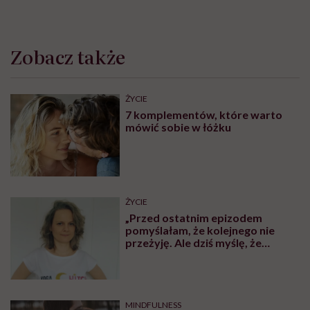
Zobacz także
ŻYCIE
7 komplementów, które warto
mówić sobie w łóżku
ŻYCIE
„Przed ostatnim epizodem
pomyślałam, że kolejnego nie
przeżyję. Ale dziś myślę, że
przeżyję, tylko wcześniej pójdę
po pomoc”. Alicja o wychodzeniu z
depresji
MINDFULNESS