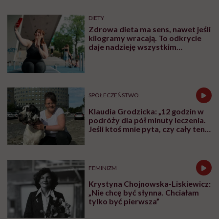
DIETY
Zdrowa dieta ma sens, nawet jeśli
kilogramy wracają. To odkrycie
daje nadzieję wszystkim
walczącym z efektem jo-jo
SPOŁECZEŃSTWO
Klaudia Grodzicka: „12 godzin w
podróży dla pół minuty leczenia.
Jeśli ktoś mnie pyta, czy cały ten
trud ma sens, bez wahania
odpowiadam: 'tak’”
FEMINIZM
Krystyna Chojnowska-Liskiewicz:
„Nie chcę być słynna. Chciałam
tylko być pierwsza”