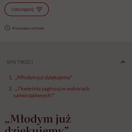
Udostępnij
Przeczytasz w 3 min
SPIS TREŚCI
„Młodym już dziękujemy”
„7 kwietnia zagłosuj w wyborach
samorządowych!”
„Młodym już
dziękujemy”