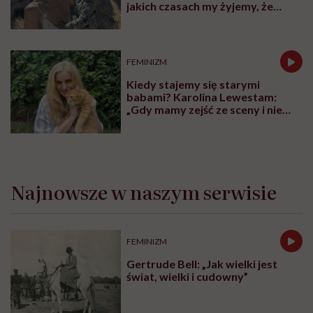
jakich czasach my żyjemy, że
naturalne sprawy musimy
normalizować?”
FEMINIZM
Kiedy stajemy się starymi
babami? Karolina Lewestam:
„Gdy mamy zejść ze sceny i nie
psuć widoku”
Najnowsze w naszym serwisie
FEMINIZM
Gertrude Bell: „Jak wielki jest
świat, wielki i cudowny”