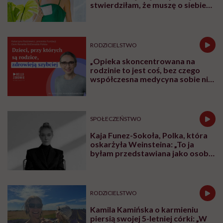
stwierdziłam, że muszę o siebie
zadbać”. Emilia Pobiedzińska o
słodko-gorzkim doświadczeniu
menopauzy
RODZICIELSTWO
„Opieka skoncentrowana na
rodzinie to jest coś, bez czego
współczesna medycyna sobie nie
poradzi”
SPOŁECZEŃSTWO
Kaja Funez-Sokoła, Polka, która
oskarżyła Weinsteina: „To ja
byłam przedstawiana jako osoba,
która musi się bronić”
RODZICIELSTWO
Kamila Kamińska o karmieniu
piersią swojej 5-letniej córki: „W