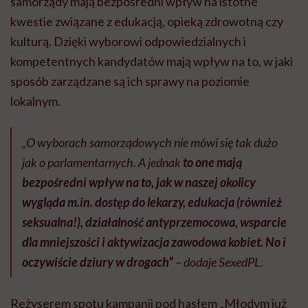
samorządy mają bezpośredni wpływ na istotne
kwestie związane z edukacją, opieką zdrowotną czy
kulturą. Dzięki wyborowi odpowiedzialnych i
kompetentnych kandydatów mają wpływ na to, w jaki
sposób zarządzane są ich sprawy na poziomie
lokalnym.
„O wyborach samorządowych nie mówi się tak dużo
jak o parlamentarnych. A jednak
to one mają
bezpośredni wpływ na to, jak w naszej okolicy
wygląda m.in. dostęp do lekarzy, edukacja (również
seksualna!), działalność antyprzemocowa, wsparcie
dla mniejszości i aktywizacja zawodowa kobiet. No i
oczywiście dziury w drogach”
– dodaje SexedPL.
Reżyserem spotu kampanii pod hasłem „Młodym już