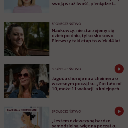
swoją wrażliwość, pieniądze i
zaufanie”
SPOŁECZEŃSTWO
Naukowcy: nie starzejemy się
dzień po dniu, tylko skokowo.
Pierwszy taki etap to wiek 44 lat
SPOŁECZEŃSTWO
Jagoda choruje na alzheimera o
wczesnym początku. „Zostało mi
10, może 11 wakacji, a kolejnych
nie będę już świadoma”
MATERIAŁY PROMOCYJNE
SPOŁECZEŃSTWO
„Jestem dziewczyną bardzo
samodzielną, więc na początku