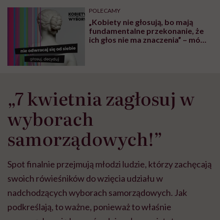
może chyba tylko
pracy
eksp
POLECAMY
głupota i brak
„Kobiety nie głosują, bo mają
wyobraźni"
fundamentalne przekonanie, że
ich głos nie ma znaczenia” – mówi
Olga Adamkiewicz z kampanii
„Kobiety na wybory”
„7 kwietnia zagłosuj w
wyborach
samorządowych!”
Spot finalnie przejmują młodzi ludzie, którzy zachęcają
swoich rówieśników do wzięcia udziału w
nadchodzących wyborach samorządowych. Jak
podkreślają, to ważne, ponieważ to właśnie