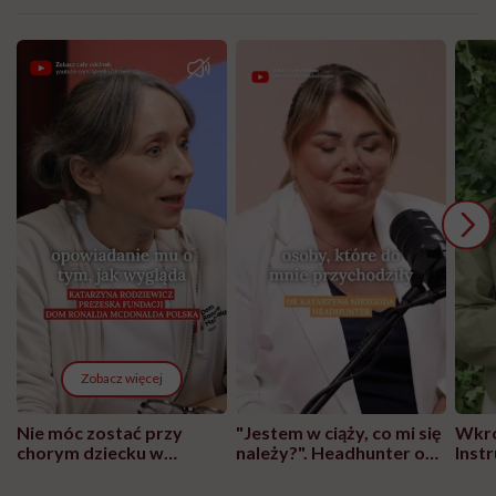
Zobacz więcej
Nie móc zostać przy
"Jestem w ciąży, co mi się
Wkró
chorym dziecku w
należy?". Headhunter o
Inst
szpitalu to tortura.
zmianie pokoleniowej u
atak
"Przeszkadzać w tym
kobiet w ciąży na rynku
wars