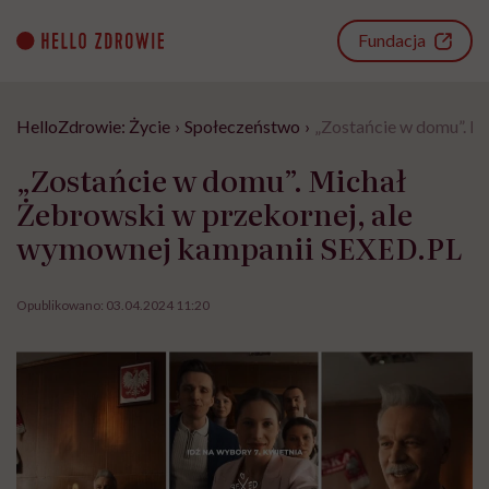
Go
to
Fundacja
content
HelloZdrowie: Życie
›
Społeczeństwo
›
„Zostańcie w domu”. M
„Zostańcie w domu”. Michał
Żebrowski w przekornej, ale
wymownej kampanii SEXED.PL
Opublikowano:
03.04.2024 11:20