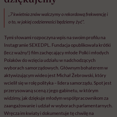
„7 kwietnia znów walczymy o rekordową frekwencję i
o to, w jakiej codzienności będziemy żyć”.
Tymi słowami rozpoczyna wpis na swoim profilu na
Instagramie SEXEDPL. Fundacja opublikowała krótki
(lecz ważny!) film zachęcający młode Polki i młodych
Polaków do wzięcia udziału w nadchodzących
wyborach samorządowych. Głównym bohaterem w
aktywizującym wideo jest Michał Żebrowski, który
wcielił się w rolę polityka – lidera samorządu. Spot jest
przerysowaną sceną z jego gabinetu, w którym
widzimy, jak dziękuje młodym współpracownikom za
zaangażowanie i udział w wyborach parlamentarnych.
Wręcza im kwiaty i dokumentuje tę chwilę na