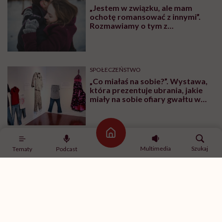
„Jestem w związku, ale mam
ochotę romansować z innymi”.
Rozmawiamy o tym z
psychologiem
SPOŁECZEŃSTWO
„Co miałaś na sobie?”. Wystawa,
która prezentuje ubrania, jakie
miały na sobie ofiary gwałtu w
momencie napaści
Strona główna
SPOŁECZEŃSTWO
Multimedia
Szukaj
Tematy
Podcast
Siedzisz w tramwaju, obok
nieznany mężczyzna zaczyna się
masturbować. Czy wiesz, co
robić?
SPORT