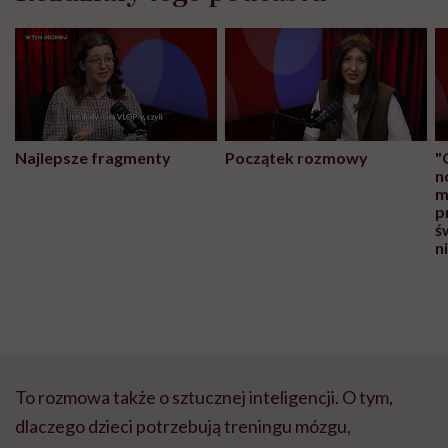
Najlepsze fragmenty
Początek rozmowy
"
n
m
p
ś
n
To rozmowa także o sztucznej inteligencji. O tym,
dlaczego dzieci potrzebują treningu mózgu,