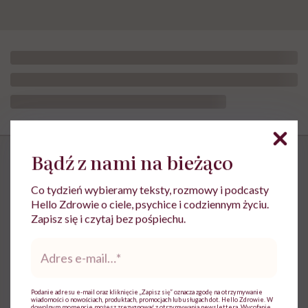
Bądź z nami na bieżąco
HelloZdrowie: Życie
›
Rodzicielstwo
›
„Obudziliśmy się z ręką 
Co tydzień wybieramy teksty, rozmowy i podcasty
„Obudziliśmy się z ręką w
Hello Zdrowie o ciele, psychice i codziennym życiu.
Zapisz się i czytaj bez pośpiechu.
nocniku”. Magda Bigaj o
Adres
higienie cyfrowej, AI i zakazie
e-
telefonów w szkole
mail
*
Podanie adresu e-mail oraz kliknięcie „Zapisz się” oznacza zgodę na otrzymywanie
wiadomości o nowościach, produktach, promocjach lub usługach dot. Hello Zdrowie. W
dowolnym momencie możesz zrezygnować z otrzymywania newslettera. Wycofanie