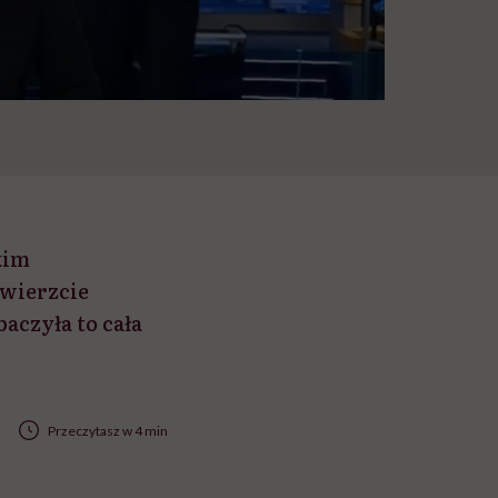
kim
 wierzcie
aczyła to cała
Przeczytasz w 4 min