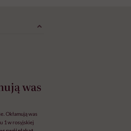
mują was
ie. Okłamują was
 1 w rosyjskiej
ąc swój plakat.