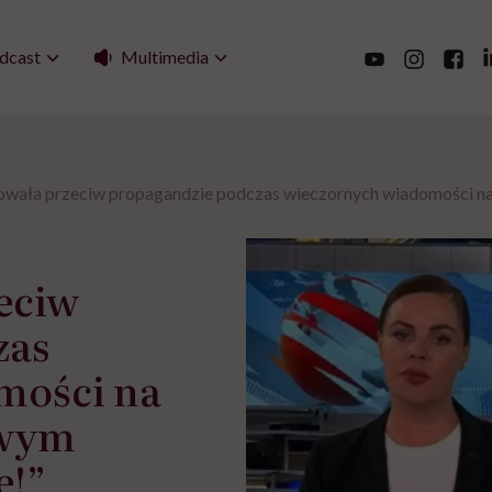
Multimedia
dcast
owała przeciw propagandzie podczas wieczornych wiadomości na 
eciw
zas
mości na
owym
e!”