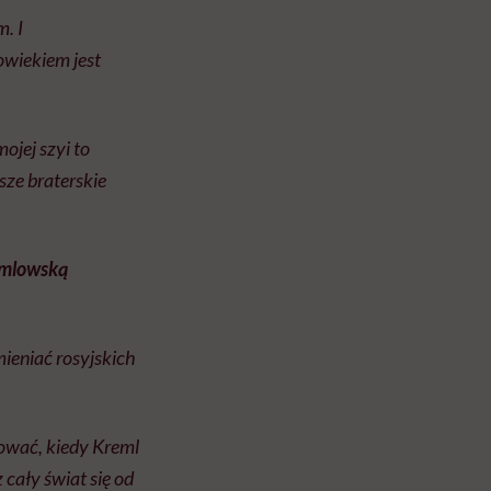
m. I
owiekiem jest
ojej szyi to
ze braterskie
emlowską
ieniać rosyjskich
rować, kiedy Kreml
 cały świat się od