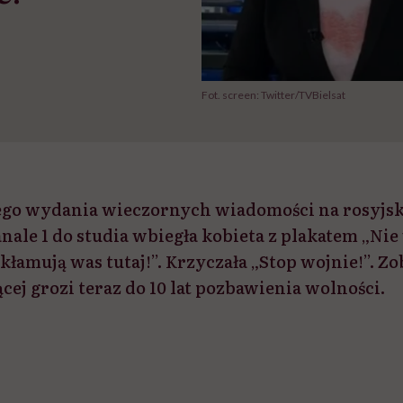
Fot. screen: Twitter/TVBielsat
ego wydania wieczornych wiadomości na rosyjs
le 1 do studia wbiegła kobieta z plakatem „Nie
łamują was tutaj!”. Krzyczała „Stop wojnie!”. Zob
ącej grozi teraz do 10 lat pozbawienia wolności.