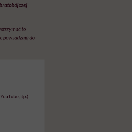
bratobójczej
wstrzymać to
nie powsadzają do
YouTube, itp.)