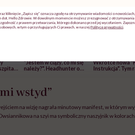
raz kliknięcie „Zapisz się” oznacza zgodę na otrzymywanie wiadomości o nowościach
ch dot. Hello Zdrowie. W dowolnym momencie możesz zrezygnować z otrzymywania 
zgodność z prawem przetwarzania, którego dokonano przed jej wycofaniem. Zapoznaj
sobowych, w tym o przysługujących Ci prawach, w naszej
Polityce prywatności
.
j
zy
"Jestem w ciąży, co mi się
Wkrótce nowa "
szpitalu
należy?". Headhunter o
Instrukcja". Tym 
szkadzać
zmianie pokoleniowej u
atakach paniki. Z
tylko
kobiet w ciąży na rynku
warsztat pacjen
braźni"
 mi wstyd”
pracy
ekspercki
ejściem na wizję nagrała minutowy manifest, w którym w
wsiannikowa na szyi ma symboliczny naszyjnik w kolorach u