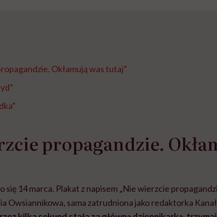
propagandzie. Okłamują was tutaj”
tyd”
adka”
rzcie propagandzie. Okła
 się 14 marca. Plakat z napisem „Nie wierzcie propagandz
ia Owsiannikowa, sama zatrudniona jako redaktorka Kanału
rzez kilka sekund stała za główną dziennikarką, trzymaj