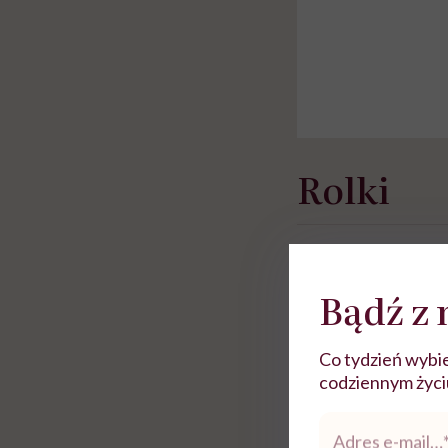
Rolki
Bądź z 
Co tydzień wybie
codziennym życiu.
Adres
e-