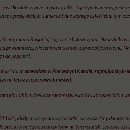
e się w Ukrainie to przestępstwo, a Rosja jest państwem agresore
a tę agresję obciąża sumienie tylko jednego człowieka, tym czł
raińcem, mama Rosjanką i nigdy nie byli wrogami. Naszyjnik na m
osja powinna bezzwłocznie wstrzymać tę bratobójczą wojnę. Nas
ą się pogodzić.
atnie lata
pracowałam w Pierwszym Kanale, zajmując się kr
dzo mi teraz z tego powodu wstyd
.
łam głosić kłamstwo z ekranów telewizorów, że pozwalałam zm
14 rok, kiedy to wszystko się zaczęło, nie wyszliśmy demonst
 prostu w milczeniu patrzyliśmy na ten nieludzki system i teraz