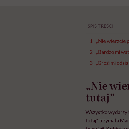
SPIS TREŚCI
„Nie wierzcie 
„Bardzo mi ws
„Grozi mi odsi
„Nie wie
tutaj”
Wszystko wydarzyło
tutaj” trzymała Mar
telewizji.
Kobieta p