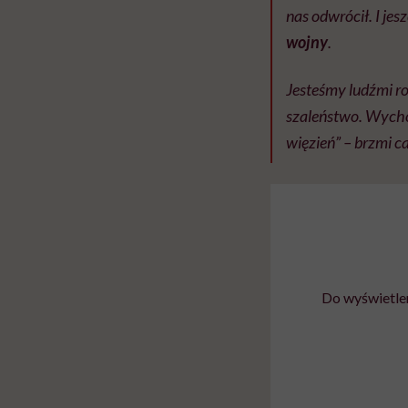
nas odwrócił. I jes
wojny
.
Jesteśmy ludźmi ro
szaleństwo. Wychod
więzień” – brzmi c
Do wyświetlen