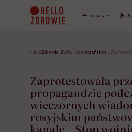
Go
to
content
Tematy
Po
HelloZdrowie: Życie
›
Społeczeństwo
›
Zaprotest
Zaprotestowała prz
propagandzie podc
wieczornych wiado
rosyjskim państw
kanale. „Stop wojni