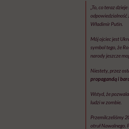
„To, co teraz dziej
odpowiedzialność z
Władimir Putin.
Mój ojciec jest Uk
symbol tego, że R
narody jeszcze mog
Niestety, przez ost
propagandą i bar
Wstyd, że pozwala
ludzi w zombie.
Przemilczeliśmy 20
otruł Nawalnego. Po