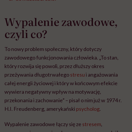
Wypalenie zawodowe,
czyli co?
To nowy problem społeczny, który dotyczy
zawodowego funkcjonowania człowieka. „To stan,
który rozwija się powoli, przez dłuższy okres
przeżywania długotrwałego
stresu
i angażowania
całej energii życiowej i który w końcowym efekcie
wywiera negatywny wpływ na motywację,
przekonania i zachowanie” – pisał o nim już w 1974 r.
H.I. Freudenberg, amerykański
psycholog
.
Wypalenie zawodowe łączy się ze
stresem
,