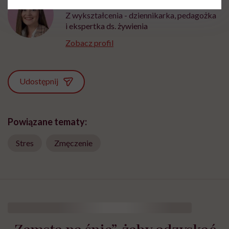
Z wykształcenia - dziennikarka, pedagożka
i ekspertka ds. żywienia
Zobacz profil
Udostępnij
Powiązane tematy:
Stres
Zmęczenie
„Zemsta na śnie”, żeby odzyskać