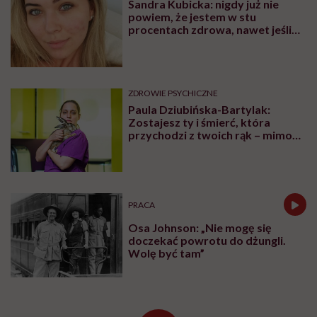
Sandra Kubicka: nigdy już nie
powiem, że jestem w stu
procentach zdrowa, nawet jeśli
kiedyś będę czuła się lepiej
ZDROWIE PSYCHICZNE
Paula Dziubińska-Bartylak:
Zostajesz ty i śmierć, która
przychodzi z twoich rąk – mimo
że zarywałaś noce, by wygrało
życie
PRACA
Osa Johnson: „Nie mogę się
doczekać powrotu do dżungli.
Wolę być tam”