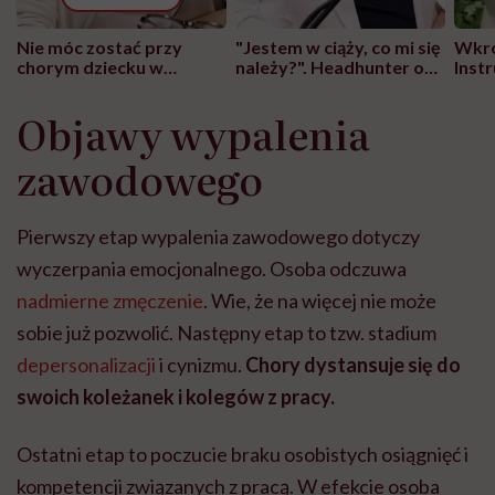
Nie móc zostać przy
"Jestem w ciąży, co mi się
Wkró
chorym dziecku w
należy?". Headhunter o
Inst
szpitalu to tortura.
zmianie pokoleniowej u
atak
"Przeszkadzać w tym
kobiet w ciąży na rynku
wars
Objawy wypalenia
może chyba tylko
pracy
eksp
głupota i brak
zawodowego
wyobraźni"
Pierwszy etap wypalenia zawodowego dotyczy
wyczerpania emocjonalnego. Osoba odczuwa
nadmierne zmęczenie
. Wie, że na więcej nie może
sobie już pozwolić. Następny etap to tzw. stadium
depersonalizacji
i cynizmu.
Chory dystansuje się do
swoich koleżanek i kolegów z pracy.
Ostatni etap to poczucie braku osobistych osiągnięć i
kompetencji związanych z pracą. W efekcie osoba