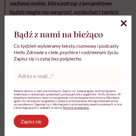
zaufanej osobie, która patrząc z perspektywy
będzie mogła nas wesprzeć, wysłuchać i zwrócić
uwagę, że prawdopodobnie w danej chwili praca
ma na nas negatywny wpływ.
Inną, wartą
Bądź z nami na bieżąco
rozważenia opcją jest
rozmowa z psychologiem
, który
Co tydzień wybieramy teksty, rozmowy i podcasty
pomoże nam uporać się z problemem, ustalić swoje
Hello Zdrowie o ciele, psychice i codziennym życiu.
cele i granice, dzięki czemu praca nie będzie dla nas tak
Zapisz się i czytaj bez pośpiechu.
przytłaczająca – wyjaśnia psycholożka.
Adres
e-
mail
*
Materiał powstał we współpracy z Centrum Medycznym
Damiana.
Podanie adresu e-mail oraz kliknięcie „Zapisz się” oznacza zgodę na otrzymywanie
wiadomości o nowościach, produktach, promocjach lub usługach dot. Hello Zdrowie. W
dowolnym momencie możesz zrezygnować z otrzymywania newslettera. Wycofanie
zgody nie ma wpływu na zgodność z prawem przetwarzania, którego dokonano przed
jej wycofaniem. Zapoznaj się z informacjami o przetwarzaniu danych osobowych, w tym
o przysługujących Ci prawach, w naszej
Polityce prywatności
.
Zapisz się
Magdalena Bury-Motyl