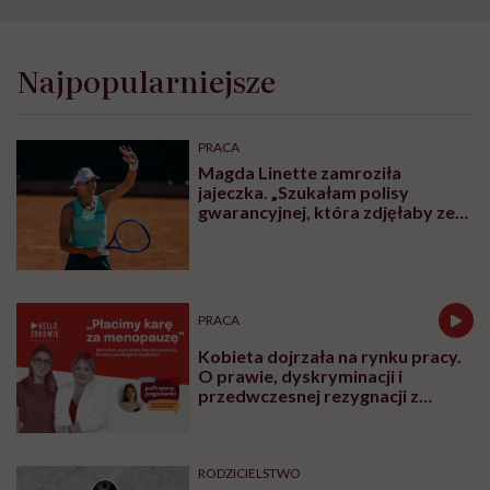
Najpopularniejsze
PRACA
Magda Linette zamroziła
jajeczka. „Szukałam polisy
gwarancyjnej, która zdjęłaby ze
mnie presję tykającego czasu”
PRACA
Kobieta dojrzała na rynku pracy.
O prawie, dyskryminacji i
przedwczesnej rezygnacji z
kariery
RODZICIELSTWO