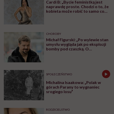
Cardi B: „Bycie feministką jest
naprawdę proste. Chodzi o to, że
kobieta może robić to samo co
mężczyzna. Wszystko, co potrafi
mężczyzna, potrafię i ja”
CHOROBY
Michał Figurski: „Po wylewie stan
umysłu wygląda jak po eksplozji
bomby pod czaszką. O
jakiejkolwiek pracy myśli się na
samym końcu”
SPOŁECZEŃSTWO
Michalina Isaakowa: „Polak w
górach Parany to wygnaniec
srogiego losu”
RODZICIELSTWO