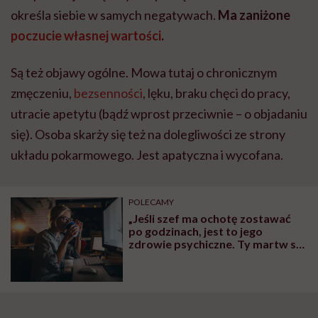
określa siebie w samych negatywach.
Ma zaniżone
poczucie własnej wartości
.
Są też objawy ogólne. Mowa tutaj o chronicznym
zmęczeniu,
bezsenności
, lęku, braku chęci do pracy,
utracie apetytu (bądź wprost przeciwnie – o objadaniu
się). Osoba skarży się też na dolegliwości ze strony
układu pokarmowego. Jest apatyczna i wycofana.
POLECAMY
„Jeśli szef ma ochotę zostawać
po godzinach, jest to jego
zdrowie psychiczne. Ty martw się
swoim”. O zagrożeniach
wynikających z pracy „po
godzinach” mówi psycholog
Jadwiga Grech