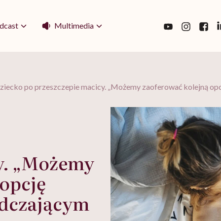
Multimedia
dcast
dziecko po przeszczepie macicy. „Możemy zaoferować kolejną op
y. „Możemy
 opcję
dczającym