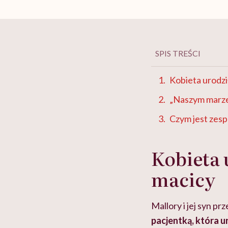
SPIS TREŚCI
Kobieta urodzi
„Naszym marze
Czym jest ze
Kobieta 
macicy
Mallory i jej syn pr
pacjentką, która u