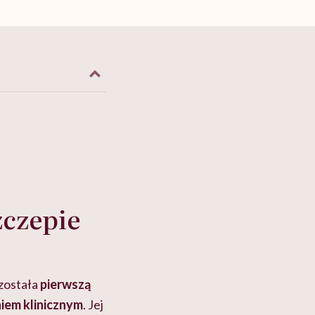
zczepie
 została
pierwszą
niem klinicznym
. Jej