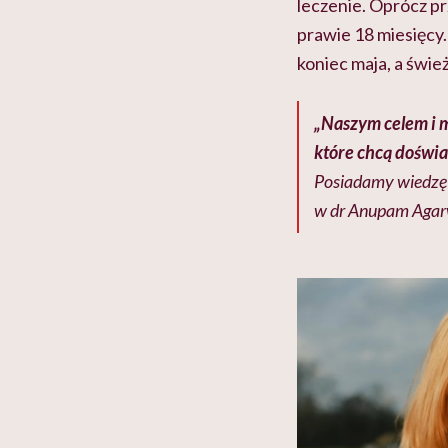
leczenie. Oprócz pr
prawie 18 miesięcy
koniec maja, a świe
„Naszym celem i m
które chcą doświa
Posiadamy wiedzę i
w dr Anupam Agarw