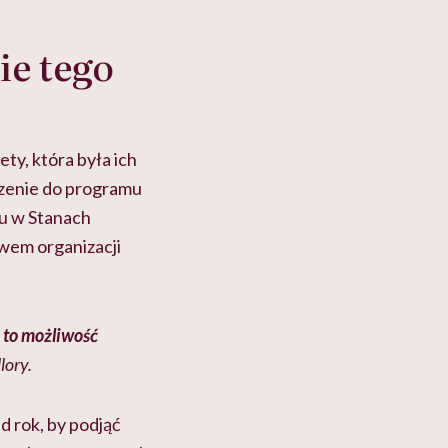
ie tego
ety, która była ich
czenie do programu
ju w Stanach
wem organizacji
 to możliwość
lory.
 rok, by podjąć