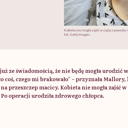
Kobieta nie mogła zajść w ciążę z powodu r
fot. Getty Images
już ze świadomością, że nie będę mogła urodzić w
ło coś, czego mi brakowało” – przyznała Mallory,
na przeszczep macicy. Kobieta nie mogła zajść w 
 Po operacji urodziła zdrowego chłopca.