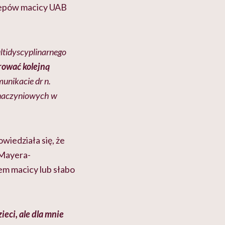
zepów macicy UAB
ultidyscyplinarnego
erować kolejną
munikacie dr n.
w naczyniowych w
wiedziała się, że
 Mayera-
em macicy lub słabo
ieci, ale dla mnie