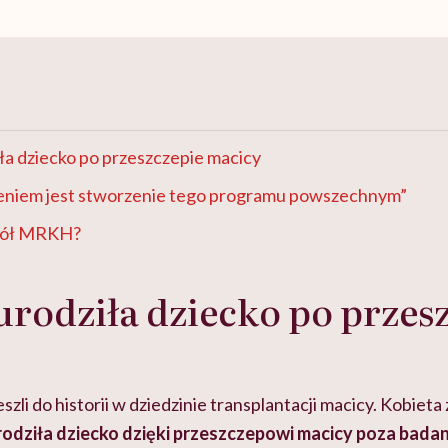
ła dziecko po przeszczepie macicy
niem jest stworzenie tego programu powszechnym”
spół MRKH?
urodziła dziecko po przes
zeszli do historii w dziedzinie transplantacji macicy. Kobieta
rodziła dziecko dzięki przeszczepowi macicy poza bada