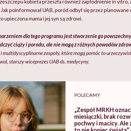
zeszczepu kobieta przeszła również zapłodnienie in vitro, 
. Jak poinformował UAB, poród odbył się przez planowane c
żo upieczona mama i jej syn są zdrowi.
arzeniem dla tego programu jest stworzenie go powszechny
dczyć ciąży i porodu, ale nie mogą z różnych powodów zdro
 multidyscyplinarne zespoły, które mogą pomóc to urzeczywist
al, starszy wiceprezes UAB ds. medycyny.
POLECAMY
„Zespół MRKH oznac
miesiączki, brak rozw
pochwy i macicy. Al
to nie koniec świata”