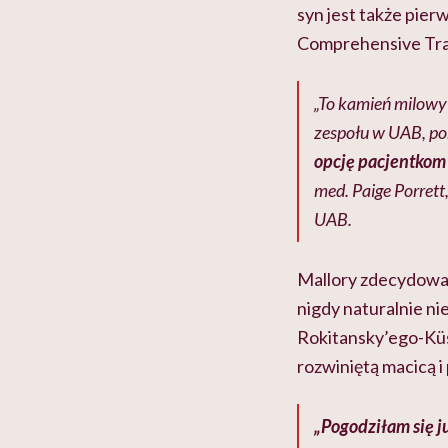
syn jest także pi
Comprehensive Tran
„To kamień milowy n
zespołu w UAB, po
opcję pacjentkom
med. Paige Porret
UAB.
Mallory zdecydowała
nigdy naturalnie ni
Rokitansky’ego-Küs
rozwiniętą macicą 
„Pogodziłam się j