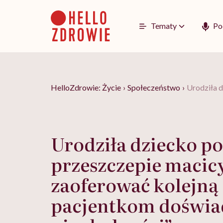
Go
to
content
Tematy
Po
HelloZdrowie: Życie
›
Społeczeństwo
›
Urodziła 
Urodziła dziecko po
przeszczepie macic
zaoferować kolejną
pacjentkom doświa