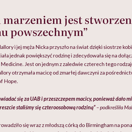
marzeniem jest stworzen
u powszechnym”
lory i jej męża Nicka przyszło na świat dzięki siostrze kobi
ciała jednak powiększyć rodzinę i zdecydowała się na dołą
edicine. Jest on jednym z zaledwie czterech tego rodza
lory otrzymała macicę od zmarłej dawczyni za pośrednict
of Hope.
wiadać się za UAB i przeszczepem macicy, ponieważ dało mi
wreszcie staliśmy się czteroosobową rodziną”
– podkreśliła Mal
wadziło się wraz z młodszą córką do Birmingham na ponad