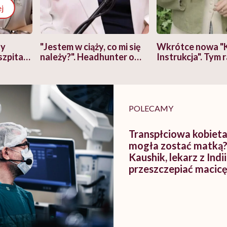
j
zy
"Jestem w ciąży, co mi się
Wkrótce nowa "
szpitalu
należy?". Headhunter o
Instrukcja". Tym 
szkadzać
zmianie pokoleniowej u
atakach paniki. Z
tylko
kobiet w ciąży na rynku
warsztat pacjen
braźni"
pracy
ekspercki
POLECAMY
Transpłciowa kobieta
mogła zostać matką
Kaushik, lekarz z Indii
przeszczepiać macic