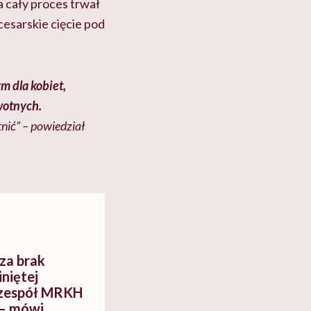
a cały proces trwał
esarskie cięcie pod
m dla kobiet,
wotnych.
nić” – powiedział
za brak
iniętej
e zespół MRKH
 – mówi