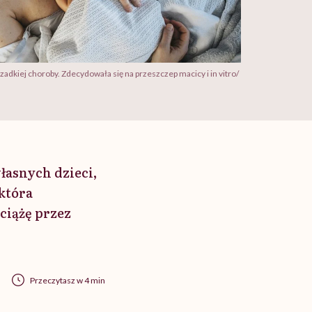
zadkiej choroby. Zdecydowała się na przeszczep macicy i in vitro/
łasnych dzieci,
 która
ciążę przez
Przeczytasz w 4 min