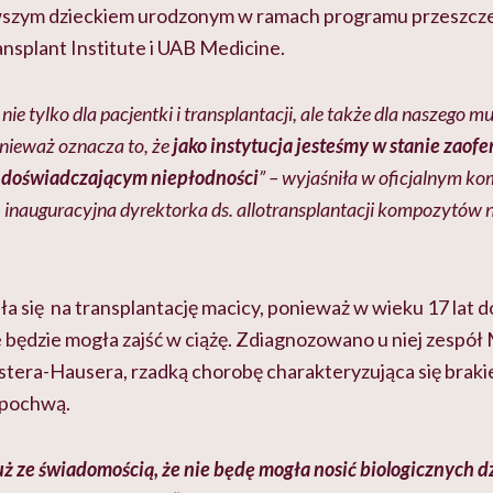
erwszym dzieckiem urodzonym w ramach programu przeszc
splant Institute i UAB Medicine.
ie tylko dla pacjentki i transplantacji, ale także dla naszego m
nieważ oznacza to, że
jako instytucja jesteśmy w stanie zaof
 doświadczającym niepłodności
” – wyjaśniła w oficjalnym ko
t, inauguracyjna dyrektorka ds. allotransplantacji kompozytó
 się na transplantację macicy, ponieważ w wieku 17 lat do
e będzie mogła zajść w ciążę. Zdiagnozowano u niej zespół
tera-Hausera, rzadką chorobę charakteryzująca się braki
i pochwą.
uż ze świadomością, że nie będę mogła nosić biologicznych dz