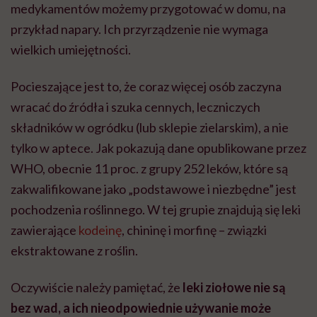
medykamentów możemy przygotować w domu, na
przykład napary. Ich przyrządzenie nie wymaga
wielkich umiejętności.
Pocieszające jest to, że coraz więcej osób zaczyna
wracać do źródła i szuka cennych, leczniczych
składników w ogródku (lub sklepie zielarskim), a nie
tylko w aptece. Jak pokazują dane opublikowane przez
WHO, obecnie 11 proc. z grupy 252 leków, które są
zakwalifikowane jako „podstawowe i niezbędne” jest
pochodzenia roślinnego. W tej grupie znajdują się leki
zawierające
kodeinę
, chininę i morfinę – związki
ekstraktowane z roślin.
Oczywiście należy pamiętać, że
leki ziołowe nie są
bez wad, a ich nieodpowiednie używanie może