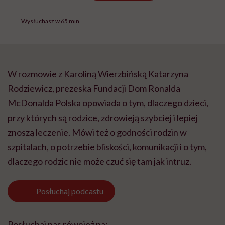
Wysłuchasz w 65 min
W rozmowie z Karoliną Wierzbińską Katarzyna
Rodziewicz, prezeska Fundacji Dom Ronalda
McDonalda Polska opowiada o tym, dlaczego dzieci,
przy których są rodzice, zdrowieją szybciej i lepiej
znoszą leczenie. Mówi też o godności rodzin w
szpitalach, o potrzebie bliskości, komunikacji i o tym,
dlaczego rodzic nie może czuć się tam jak intruz.
Posłuchaj
podcastu
Posłuchaj nas również na: