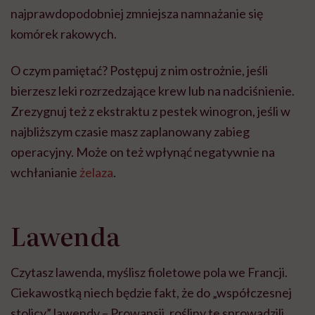
najprawdopodobniej zmniejsza namnażanie się
komórek rakowych.
O czym pamiętać? Postępuj z nim ostrożnie, jeśli
bierzesz leki rozrzedzające krew lub na nadciśnienie.
Zrezygnuj też z ekstraktu z pestek winogron, jeśli w
najbliższym czasie masz zaplanowany zabieg
operacyjny. Może on też wpłynąć negatywnie na
wchłanianie
żelaza
.
Lawenda
Czytasz lawenda, myślisz fioletowe pola we Francji.
Ciekawostką niech będzie fakt, że do „współczesnej
stolicy” lawendy – Prowansji, rośliny te sprowadzili