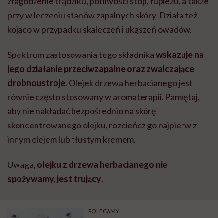
złagodzenie trądziku, potliwości stóp, łupieżu, a także
przy w leczeniu stanów zapalnych skóry. Działa też
kojąco w przypadku skaleczeń i ukąszeń owadów.
Spektrum zastosowania tego składnika
wskazuje na
jego działanie przeciwzapalne oraz zwalczające
drobnoustroje
. Olejek drzewa herbacianego jest
równie często stosowany w aromaterapii. Pamiętaj,
aby nie nakładać bezpośrednio na skórę
skoncentrowanego olejku, rozcieńcz go najpierw z
innym olejem lub tłustym kremem.
Uwaga,
olejku z drzewa herbacianego nie
spożywamy, jest trujący
.
POLECAMY