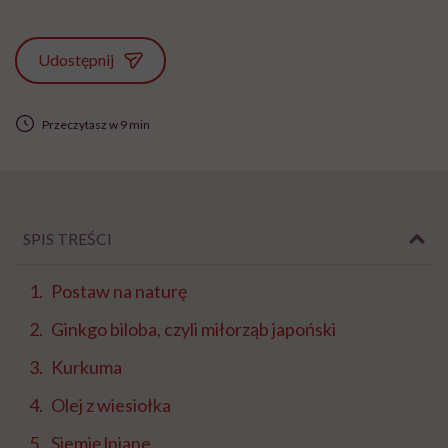
Udostępnij
Przeczytasz w 9 min
SPIS TREŚCI
Postaw na naturę
Ginkgo biloba, czyli miłorząb japoński
Kurkuma
Olej z wiesiołka
Siemię lniane