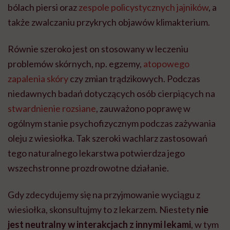
bólach piersi oraz
zespole policystycznych jajników
, a
także zwalczaniu przykrych objawów klimakterium.
Równie szeroko jest on stosowany w leczeniu
problemów skórnych, np. egzemy,
atopowego
zapalenia skóry
czy zmian trądzikowych. Podczas
niedawnych badań dotyczących osób cierpiących na
stwardnienie rozsiane
, zauważono poprawę w
ogólnym stanie psychofizycznym podczas zażywania
oleju z wiesiołka. Tak szeroki wachlarz zastosowań
tego naturalnego lekarstwa potwierdza jego
wszechstronne prozdrowotne działanie.
Gdy zdecydujemy się na przyjmowanie wyciągu z
wiesiołka, skonsultujmy to z lekarzem. Niestety
nie
jest neutralny w interakcjach z innymi lekami
, w tym