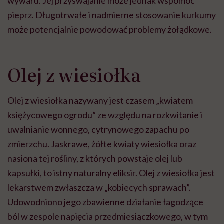
wywaru. Jej przyswajanie może jednak wspomóc
pieprz. Długotrwałe i nadmierne stosowanie kurkumy
może potencjalnie powodować problemy żołądkowe.
Olej z wiesiołka
Olej z wiesiołka nazywany jest czasem „kwiatem
księżycowego ogrodu” ze względu na rozkwitanie i
uwalnianie wonnego, cytrynowego zapachu po
zmierzchu. Jaskrawe, żółte kwiaty wiesiołka oraz
nasiona tej rośliny, z których powstaje olej lub
kapsułki, to istny naturalny eliksir. Olej z wiesiołka jest
lekarstwem zwłaszcza w „kobiecych sprawach”.
Udowodniono jego zbawienne działanie łagodzące
ból w zespole napięcia przedmiesiączkowego, w tym