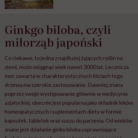
Ginkgo biloba, czyli
miłorząb japoński
Co ciekawe, to jedna z najdłużej żyjących roślin na
ziemi, może osiągnąć wiek nawet 3000 lat. Lecznicza
moc zawarta w charakterystycznych liściach tego
drzewa ma szerokie zastosowanie. Dawniej znana
poprzez swoje występowanie głównie w medycynie
azjatyckiej, obecnie jest popularna jako składnik leków
homeopatycznych i suplementach diety w formie
kapsułek, tabletek oraz suszu do parzenia. Od wieków
znane jest działanie ginko biloba usprawniające