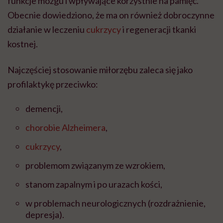
funkcje mózgu i wpływające korzystnie na pamięć.
Obecnie dowiedziono, że ma on również dobroczynne
działanie w leczeniu
cukrzycy
i regeneracji tkanki
kostnej.
Najczęściej stosowanie miłorzębu zaleca się jako
profilaktykę przeciwko:
demencji,
chorobie Alzheimera
,
cukrzycy
,
problemom związanym ze wzrokiem,
stanom zapalnym i po urazach kości,
w problemach neurologicznych (rozdrażnienie,
depresja).