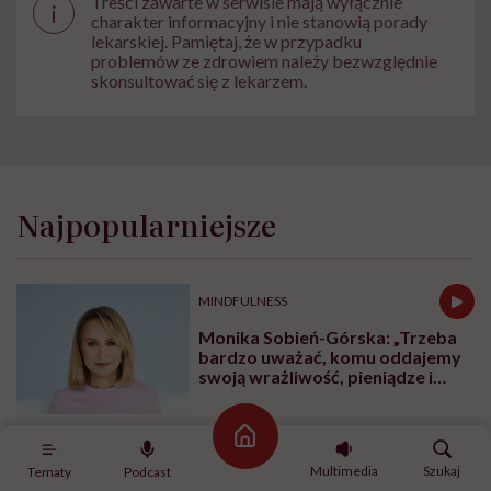
Treści zawarte w serwisie mają wyłącznie
i
charakter informacyjny i nie stanowią porady
lekarskiej. Pamiętaj, że w przypadku
problemów ze zdrowiem należy bezwzględnie
skonsultować się z lekarzem.
Najpopularniejsze
MINDFULNESS
Monika Sobień-Górska: „Trzeba
bardzo uważać, komu oddajemy
swoją wrażliwość, pieniądze i
zaufanie”
Strona główna
SPOŁECZEŃSTWO
Multimedia
Szukaj
Tematy
Podcast
Naukowcy: nie starzejemy się