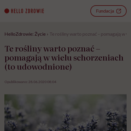
Go
to
Fundacja
content
HelloZdrowie: Życie
›
Te rośliny warto poznać – pomagają w wi
Te rośliny warto poznać –
pomagają w wielu schorzeniach
(to udowodnione)
Opublikowano:
28.06.2020 08:04