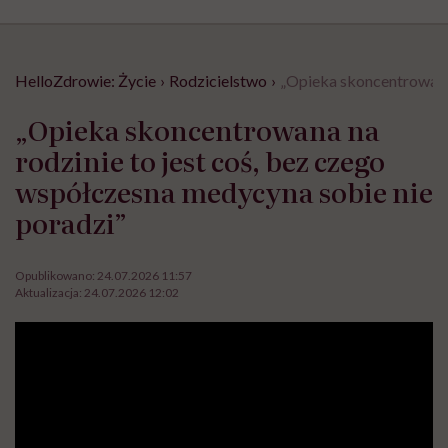
HelloZdrowie: Życie
›
Rodzicielstwo
›
„Opieka skoncentrowana 
„Opieka skoncentrowana na
rodzinie to jest coś, bez czego
współczesna medycyna sobie nie
poradzi”
Opublikowano:
24.07.2026 11:57
Aktualizacja:
24.07.2026 12:02