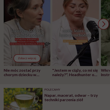
Zobacz więcej
Nie móc zostać przy
"Jestem w ciąży, co mi się
Wkró
chorym dziecku w
należy?". Headhunter o
Inst
szpitalu to tortura.
zmianie pokoleniowej u
atak
"Przeszkadzać w tym
kobiet w ciąży na rynku
wars
może chyba tylko
pracy
eksp
POLECAMY
głupota i brak
Napar, macerat, odwar – trzy
wyobraźni"
techniki parzenia ziół