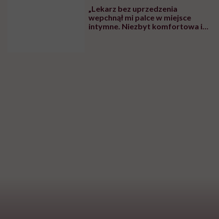
Najnowsze w naszym serwisie
FEMINIZM
Gertrude Bell: „Jak wielki jest
świat, wielki i cudowny”
DIETY
Zdrowa dieta ma sens, nawet jeśli
kilogramy wracają. To odkrycie
daje nadzieję wszystkim
walczącym z efektem jo-jo
SPOŁECZEŃSTWO
Klaudia Grodzicka: „12 godzin w