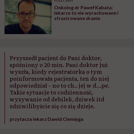
POLECAMY
Onkolog dr Paweł Kabata:
lekarze to nie wyrachowane i
sfrustrowane dranie
Przyszedł pacjent do Pani doktor,
spóźniony o 20 min. Pani doktor już
wyszła, kiedy rejestratorka o tym
poinformowała pacjenta, ten do niej
odpowiedział – no to ch.. jej w d…pe.
Takie sytuacje to codzienność,
wyzywanie od debilek, dziwek itd
zdziwilibyście się co się dzieje.
przytacza lekarz Dawid Ciemięga