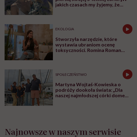
Spotify
To również rozmowa o bardzo konkretnych
rozwiązaniach, które zmieniają polskie szpitale:
Domach Ronalda McDonalda, pokojach rodzinnych i
tysiącach łóżek dla rodziców, dzięki którym opieka nad
dzieckiem staje się bardziej ludzka. Bo kiedy choruje
dziecko, wsparcia potrzebuje cała rodzina.
Karolina Wierzbińska
Redaktorka naczelna #Wykładowczyni
#Aktywistka. Sprawia, że pewne rzeczy się