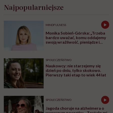
Czy obecność rodziców przy
hospitalizowanych dzieciach naprawdę
wpływa na skuteczność leczenia? Dziś
odpowiedź świata nauki jest jednoznaczna:
tak. Opieka skoncentrowana na rodzinie nie
jest dodatkiem do terapii, ale jej integralną
częścią.
Udostępnij
Posłuchaj
Wysłuchasz w 65 min