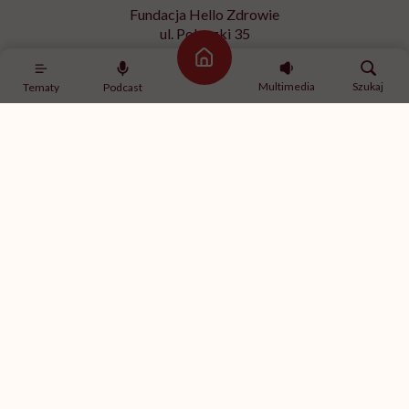
SPORT
Strona główna
Ćwiczenia z hantlami – wypracuj
Multimedia
Szukaj
Tematy
Podcast
smukłe ramiona
SPOŁECZEŃSTWO
„Co miałaś na sobie?”. Wystawa,
która prezentuje ubrania, jakie
miały na sobie ofiary gwałtu w
momencie napaści
SPORT
Ćwiczenia na brzuch na drążku –
ćwiczenia na boki brzucha