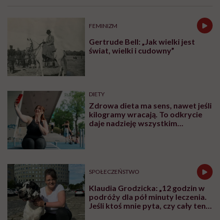
inicjują, łączy ludzi i projekty, kocha
procesy i sprawdzanie, co fantastycznego
może się czaić za rogiem
Zobacz profil
Udostępnij
Powiązane tematy:
chore dziecko
Dziecko
podcast
Rodzice
szpitale
i
Treści zawarte w serwisie mają wyłącznie charakter
informacyjny i nie stanowią porady lekarskiej.
Pamiętaj, że w przypadku problemów ze zdrowiem
należy bezwzględnie skonsultować się z lekarzem.