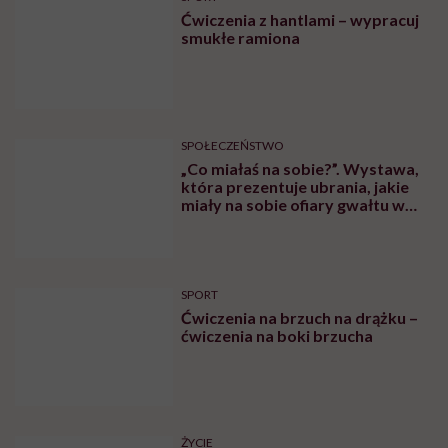
RODZICIELSTWO
Kamila Kamińska o karmieniu
piersią swojej 5-letniej córki: „W
jakich czasach my żyjemy, że
naturalne sprawy musimy
normalizować?”
EKOLOGIA
Stworzyła narzędzie, które
wystawia ubraniom ocenę
toksyczności. Romina Roman
tłumaczy, co plastik robi z naszą
skórą
SPOŁECZEŃSTWO
Martyna Wojtaś-Kowieska o
podróży dookoła świata: „Dla
naszej najmłodszej córki domem
jest jacht. Miała dwa latka, kiedy
wypływaliśmy w rejs”