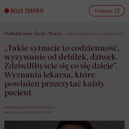
Go
to
Fundacja
content
HelloZdrowie: Życie
›
Praca
›
„Takie sytuacje to codzienność, w
„Takie sytuacje to codzienność,
wyzywanie od debilek, dziwek.
Zdziwilibyście się co się dzieje”.
Wyznania lekarza, które
powinien przeczytać każdy
pacjent
Opublikowano:
04.02.2019 18:55
Aktualizacja:
28.04.2020 11:34