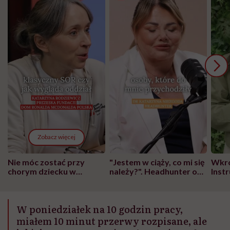
Zobacz więcej
Nie móc zostać przy
"Jestem w ciąży, co mi się
Wkró
chorym dziecku w
należy?". Headhunter o
Inst
szpitalu to tortura.
zmianie pokoleniowej u
atak
"Przeszkadzać w tym
kobiet w ciąży na rynku
wars
może chyba tylko
pracy
eksp
W poniedziałek na 10 godzin pracy,
głupota i brak
wyobraźni"
miałem 10 minut przerwy rozpisane, ale