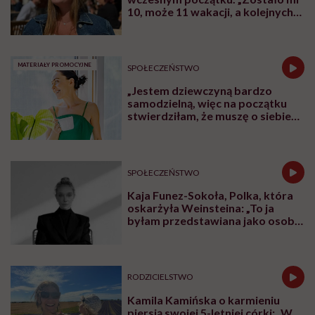
W rozmowie z Karoliną Wierzbińską Katarzyna
Rodziewicz, prezeska Fundacji Dom Ronalda
McDonalda Polska opowiada o tym, dlaczego dzieci,
przy których są rodzice, zdrowieją szybciej i lepiej
znoszą leczenie. Mówi też o godności rodzin w
szpitalach, o potrzebie bliskości, komunikacji i o tym,
dlaczego rodzic nie może czuć się tam jak intruz.
Posłuchaj
podcastu
Posłuchaj nas również na:
YouTube