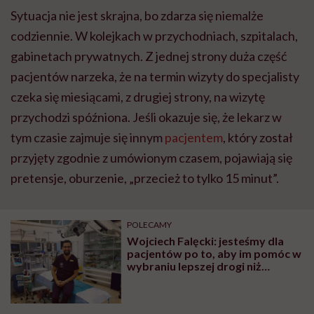
Sytuacja nie jest skrajna, bo zdarza się niemalże
codziennie. W kolejkach w przychodniach, szpitalach,
gabinetach prywatnych. Z jednej strony duża część
pacjentów narzeka, że na termin wizyty do specjalisty
czeka się miesiącami, z drugiej strony, na wizytę
przychodzi spóźniona. Jeśli okazuje się, że lekarz w
tym czasie zajmuje się innym
pacjentem
, który został
przyjęty zgodnie z umówionym czasem, pojawiają się
pretensje, oburzenie, „przecież to tylko 15 minut”.
POLECAMY
Wojciech Falęcki: jesteśmy dla
pacjentów po to, aby im pomóc w
wybraniu lepszej drogi niż
szukanie porad i sposobów
leczenia w Internecie