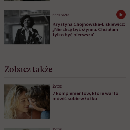
Najpopularniejsze
MINDFULNESS
Monika Sobień-Górska: „Trzeba
bardzo uważać, komu oddajemy
swoją wrażliwość, pieniądze i
zaufanie”
SPOŁECZEŃSTWO
Naukowcy: nie starzejemy się
dzień po dniu, tylko skokowo.
Pierwszy taki etap to wiek 44 lat