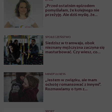
SPOŁECZEŃSTWO
Jagoda choruje na alzheimera o
wczesnym początku. „Zostało mi
10, może 11 wakacji, a kolejnych
nie będę już świadoma”
MATERIAŁY PROMOCYJNE
SPOŁECZEŃSTWO
„Jestem dziewczyną bardzo
samodzielną, więc na początku
stwierdziłam, że muszę o siebie
zadbać”. Emilia Pobiedzińska o
słodko-gorzkim doświadczeniu
menopauzy
SPOŁECZEŃSTWO
Kaja Funez-Sokoła, Polka, która
oskarżyła Weinsteina: „To ja
byłam przedstawiana jako osoba,
która musi się bronić”