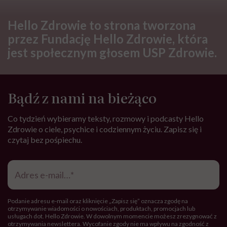
podróży dla pół minuty leczenia.
Jeśli ktoś mnie pyta, czy cały ten
trud ma sens, bez wahania
odpowiadam: 'tak’”
FEMINIZM
Krystyna Chojnowska-Liskiewicz:
„Nie chcę być słynna. Chciałam
tylko być pierwsza”
Zobacz także
ŻYCIE
7 komplementów, które warto
mówić sobie w łóżku