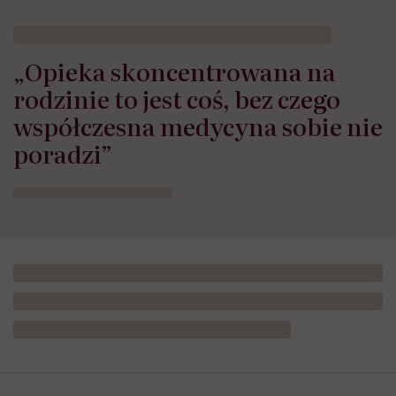
HelloZdrowie: Życie
›
Rodzicielstwo
›
„Opieka skoncentrowana 
„Opieka skoncentrowana na
rodzinie to jest coś, bez czego
współczesna medycyna sobie nie
poradzi”
Opublikowano:
24.07.2026 11:57
Aktualizacja:
24.07.2026 12:02