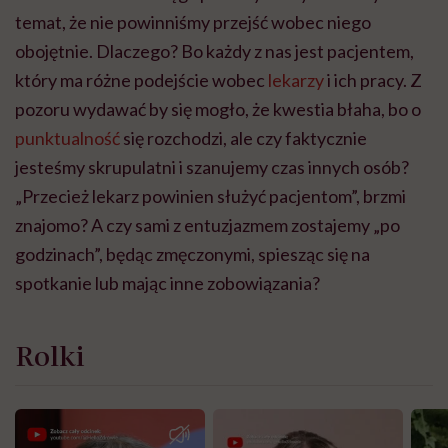
temat, że nie powinniśmy przejść wobec niego
obojętnie. Dlaczego? Bo każdy z nas jest pacjentem,
który ma różne podejście wobec
lekarzy
i ich pracy. Z
pozoru wydawać by się mogło, że kwestia błaha, bo o
punktualność
się rozchodzi, ale czy faktycznie
jesteśmy skrupulatni i szanujemy czas innych osób?
„Przecież lekarz powinien służyć pacjentom”, brzmi
znajomo? A czy sami z entuzjazmem zostajemy „po
godzinach”, będąc zmęczonymi, spiesząc się na
spotkanie lub mając inne zobowiązania?
Rolki