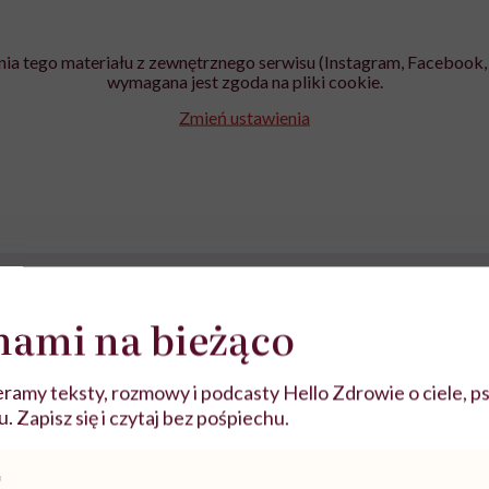
ia tego materiału z zewnętrznego serwisu (Instagram, Facebook, 
wymagana jest zgoda na pliki cookie.
Zmień ustawienia
nami na bieżąco
ramy teksty, rozmowy i podcasty Hello Zdrowie o ciele, ps
 Zapisz się i czytaj bez pośpiechu.