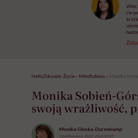
Wiecz
i kry
krótk
uśmie
hedon
Zobac
HelloZdrowie: Życie
›
Mindfulness
›
Monika Sobie
Monika Sobień-Gór
swoją wrażliwość, p
Monika Głuska-Durenkamp
Opublikowano:
30.07.2026 09:00