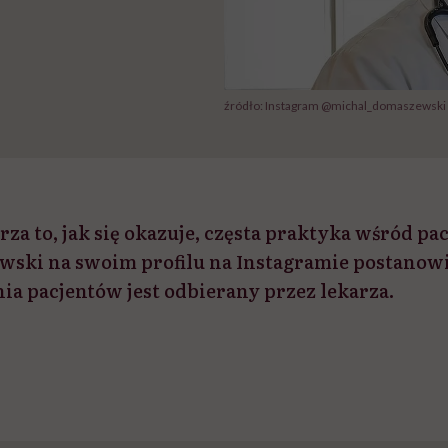
źródło: Instagram @michal_domaszewski
za to, jak się okazuje, częsta praktyka wśród pa
ski na swoim profilu na Instagramie postanowił 
ia pacjentów jest odbierany przez lekarza.