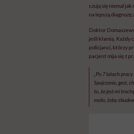
czują się niemal ja
na lepszą diagnozę 
Doktor Domaszewski
jeśli kłamią. Każdy
policjanci, którzy 
pacjent mija się z 
„Po 7 latach pracy
Spojrzenie, gest, c
to, że jest mi troc
mało, żeby zbudow