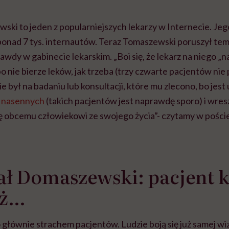
ki to jeden z popularniejszych lekarzy w Internecie. Jego
 ponad 7 tys. internautów. Teraz Tomaszewski poruszył te
wdy w gabinecie lekarskim. „Boi się, że lekarz na niego „na
 bo nie bierze leków, jak trzeba (trzy czwarte pacjentów ni
ie był na badaniu lub konsultacji, które mu zlecono, bo jest
 nasennych
(takich pacjentów jest naprawdę sporo) i wresz
ię obcemu człowiekowi ze swojego życia”- czytamy w pości
ł Domaszewski: pacjent k
aż…
głównie strachem pacjentów. Ludzie boją się już samej wizy