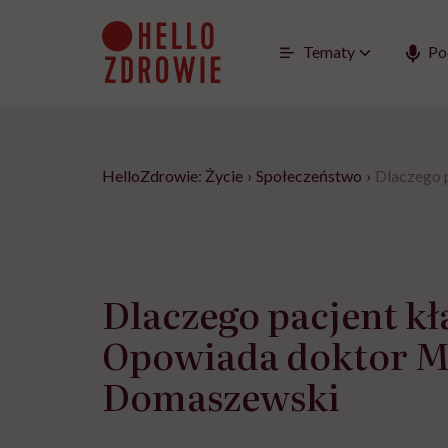
Go
to
content
Tematy
Po
HelloZdrowie: Życie
›
Społeczeństwo
›
Dlaczego 
Dlaczego pacjent k
Opowiada doktor M
Domaszewski