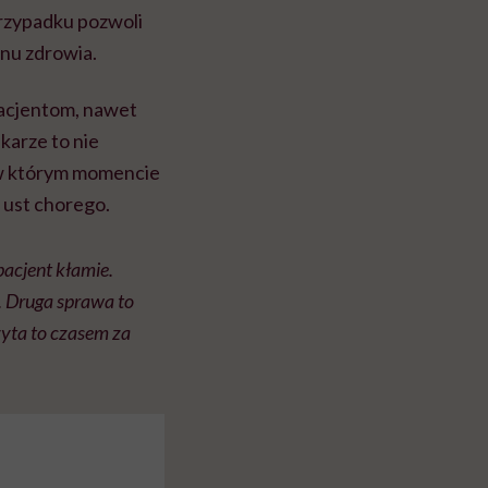
 przypadku pozwoli
anu zdrowia.
pacjentom, nawet
karze to nie
, w którym momencie
z ust chorego.
pacjent kłamie.
k. Druga sprawa to
izyta to czasem za