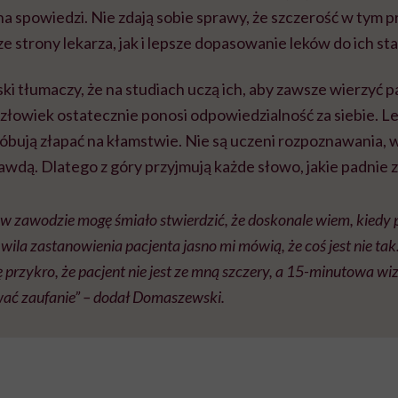
k na spowiedzi. Nie zdają sobie sprawy, że szczerość w tym
ze strony lekarza, jak i lepsze dopasowanie leków do ich st
 tłumaczy, że na studiach uczą ich, aby zawsze wierzyć 
 człowiek ostatecznie ponosi odpowiedzialność za siebie. Le
próbują złapać na kłamstwie. Nie są uczeni rozpoznawania
prawdą. Dlatego z góry przyjmują każde słowo, jakie padnie 
 w zawodzie mogę śmiało stwierdzić, że doskonale wiem, kiedy 
hwila zastanowienia pacjenta jasno mi mówią, że coś jest nie ta
hę przykro, że pacjent nie jest ze mną szczery, a 15-minutowa w
ać zaufanie” – dodał Domaszewski.