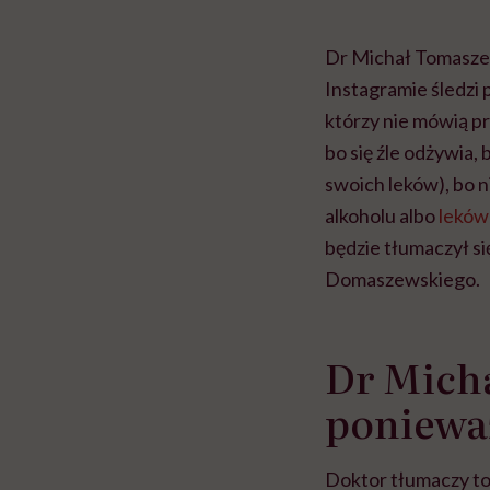
Dr Michał Tomaszews
Instagramie śledzi
którzy nie mówią pra
bo się źle odżywia,
swoich leków), bo n
alkoholu albo
leków
będzie tłumaczył s
Domaszewskiego.
Dr Micha
poniew
Doktor tłumaczy to 