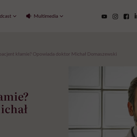
Multimedia
dcast
pacjent kłamie? Opowiada doktor Michał Domaszewski
łamie?
ichał