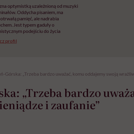
na optymistką uzależnioną od muzyki
minałów. Oddycha pisaniem, ma
otrwałą pamięć, ale nadrabia
chem. Jest typem gaduły o
istycznym podejściu do życia
z profil
ń-Górska: „Trzeba bardzo uważać, komu oddajemy swoją wrażliwoś
ska: „Trzeba bardzo uważ
ieniądze i zaufanie”