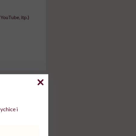
YouTube, itp.)
ychice i