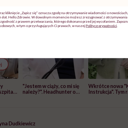
raz kliknięcie „Zapisz się” oznacza zgodę na otrzymywanie wiadomości o nowościach
ch dot. Hello Zdrowie. W dowolnym momencie możesz zrezygnować z otrzymywania 
zgodność z prawem przetwarzania, którego dokonano przed jej wycofaniem. Zapoznaj
sobowych, w tym o przysługujących Ci prawach, w naszej
Polityce prywatności
.
j
zy
"Jestem w ciąży, co mi się
Wkrótce nowa "
szpitalu
należy?". Headhunter o
Instrukcja". Tym 
szkadzać
zmianie pokoleniowej u
atakach paniki. Z
tylko
kobiet w ciąży na rynku
warsztat pacjen
braźni"
pracy
ekspercki
yna Dudkiewicz