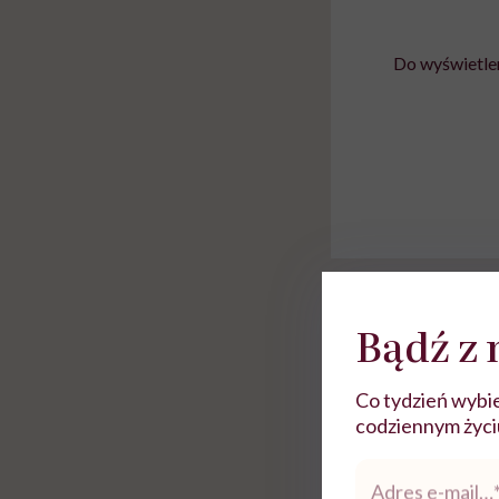
Do wyświetlen
Rolki
Bądź z 
Co tydzień wybie
codziennym życiu.
Adres
e-