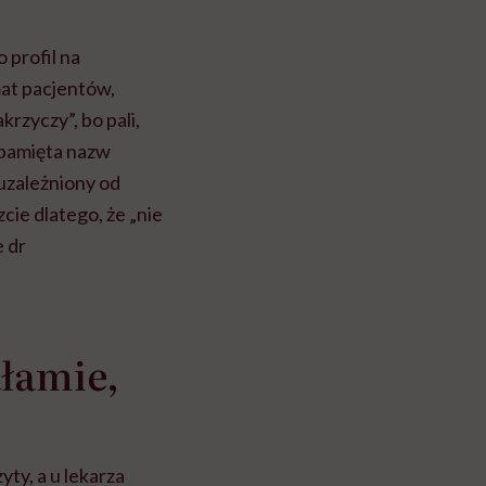
 profil na
mat pacjentów,
krzyczy”, bo pali,
e pamięta nazw
 uzależniony od
cie dlatego, że „nie
e dr
łamie,
ty, a u lekarza