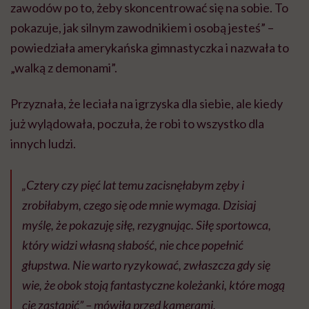
zawodów po to, żeby skoncentrować się na sobie. To
pokazuje, jak silnym zawodnikiem i osobą jesteś” –
powiedziała amerykańska gimnastyczka i nazwała to
„walką z demonami”.
Przyznała, że leciała na igrzyska dla siebie, ale kiedy
już wylądowała, poczuła, że robi to wszystko dla
innych ludzi.
„Cztery czy pięć lat temu zacisnęłabym zęby i
zrobiłabym, czego się ode mnie wymaga. Dzisiaj
myślę, że pokazuję siłę, rezygnując. Siłę sportowca,
który widzi własną słabość, nie chce popełnić
głupstwa. Nie warto ryzykować, zwłaszcza gdy się
wie, że obok stoją fantastyczne koleżanki, które mogą
cię zastąpić” – mówiła przed kamerami.