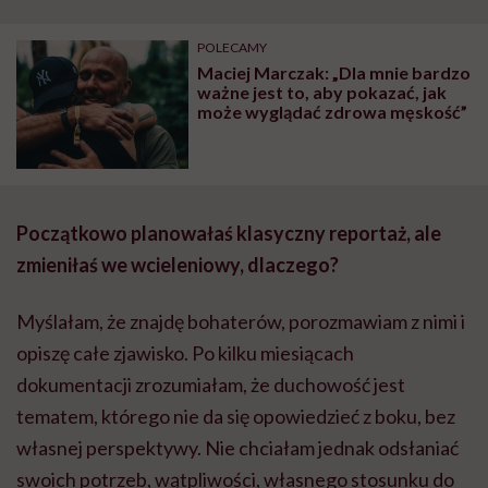
POLECAMY
Maciej Marczak: „Dla mnie bardzo
ważne jest to, aby pokazać, jak
może wyglądać zdrowa męskość”
Początkowo planowałaś klasyczny reportaż, ale
zmieniłaś we wcieleniowy, dlaczego?
Myślałam, że znajdę bohaterów, porozmawiam z nimi i
opiszę całe zjawisko. Po kilku miesiącach
dokumentacji zrozumiałam, że duchowość jest
tematem, którego nie da się opowiedzieć z boku, bez
własnej perspektywy. Nie chciałam jednak odsłaniać
swoich potrzeb, wątpliwości, własnego stosunku do