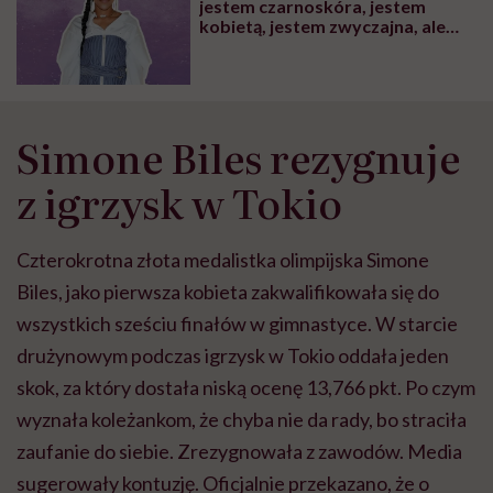
jestem czarnoskóra, jestem
kobietą, jestem zwyczajna, ale
dobra w tenisa
Simone Biles rezygnuje
z igrzysk w Tokio
Czterokrotna złota medalistka olimpijska Simone
Biles, jako pierwsza kobieta zakwalifikowała się do
wszystkich sześciu finałów w gimnastyce. W starcie
drużynowym podczas igrzysk w Tokio oddała jeden
skok, za który dostała niską ocenę 13,766 pkt. Po czym
wyznała koleżankom, że chyba nie da rady, bo straciła
zaufanie do siebie. Zrezygnowała z zawodów. Media
sugerowały kontuzję. Oficjalnie przekazano, że o