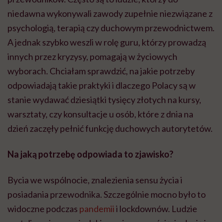
niedawna wykonywali zawody zupełnie niezwiązane z
psychologią, terapią czy duchowym przewodnictwem.
A jednak szybko weszli w rolę guru, którzy prowadzą
innych przez kryzysy, pomagają w życiowych
wyborach. Chciałam sprawdzić, na jakie potrzeby
odpowiadają takie praktyki i dlaczego Polacy są w
stanie wydawać dziesiątki tysięcy złotych na kursy,
warsztaty, czy konsultacje u osób, które z dnia na
dzień zaczęły pełnić funkcję duchowych autorytetów.
Na jaką potrzebę odpowiada to zjawisko?
Bycia we wspólnocie, znalezienia sensu życia i
posiadania przewodnika. Szczególnie mocno było to
widoczne podczas
pandemii
i lockdownów. Ludzie