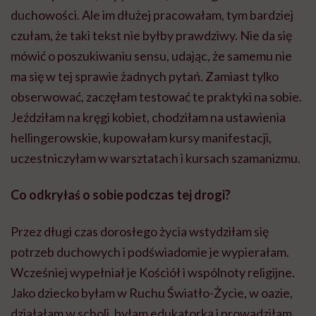
duchowości. Ale im dłużej pracowałam, tym bardziej
czułam, że taki tekst nie byłby prawdziwy. Nie da się
mówić o poszukiwaniu sensu, udając, że samemu nie
ma się w tej sprawie żadnych pytań. Zamiast tylko
obserwować, zaczęłam testować te praktyki na sobie.
Jeździłam na kręgi kobiet, chodziłam na ustawienia
hellingerowskie, kupowałam kursy manifestacji,
uczestniczyłam w warsztatach i kursach szamanizmu.
Co odkryłaś o sobie podczas tej drogi?
Przez długi czas dorosłego życia wstydziłam się
potrzeb duchowych i podświadomie je wypierałam.
Wcześniej wypełniał je Kościół i wspólnoty religijne.
Jako dziecko byłam w Ruchu Światło-Życie, w oazie,
działałam w scholi, byłam edukatorką i prowadziłam