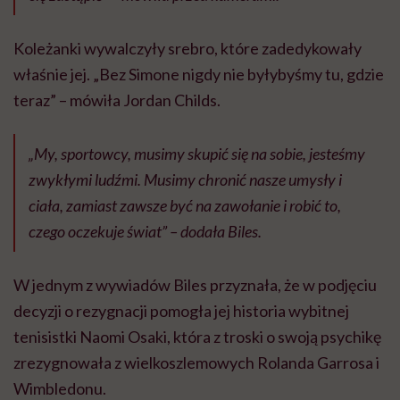
Koleżanki wywalczyły srebro, które zadedykowały
właśnie jej. „Bez Simone nigdy nie byłybyśmy tu, gdzie
teraz” – mówiła Jordan Childs.
„My, sportowcy, musimy skupić się na sobie, jesteśmy
zwykłymi ludźmi. Musimy chronić nasze umysły i
ciała, zamiast zawsze być na zawołanie i robić to,
czego oczekuje świat” – dodała Biles.
W jednym z wywiadów Biles przyznała, że w podjęciu
decyzji o rezygnacji pomogła jej historia wybitnej
tenisistki Naomi Osaki, która z troski o swoją psychikę
zrezygnowała z wielkoszlemowych Rolanda Garrosa i
Wimbledonu.