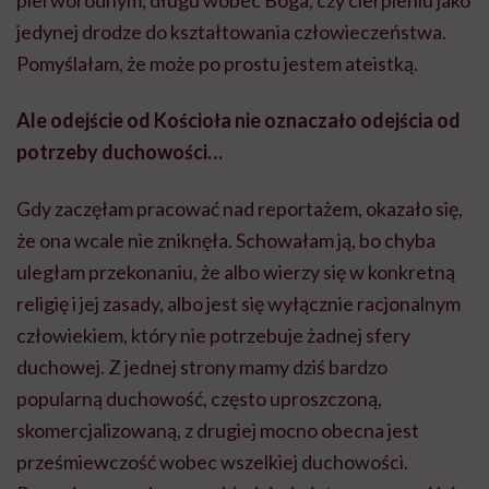
pierworodnym, długu wobec Boga, czy cierpieniu jako
jedynej drodze do kształtowania człowieczeństwa.
Pomyślałam, że może po prostu jestem ateistką.
Ale odejście od Kościoła nie oznaczało odejścia od
potrzeby duchowości…
Gdy zaczęłam pracować nad reportażem, okazało się,
że ona wcale nie zniknęła. Schowałam ją, bo chyba
uległam przekonaniu, że albo wierzy się w konkretną
religię i jej zasady, albo jest się wyłącznie racjonalnym
człowiekiem, który nie potrzebuje żadnej sfery
duchowej. Z jednej strony mamy dziś bardzo
popularną duchowość, często uproszczoną,
skomercjalizowaną, z drugiej mocno obecna jest
prześmiewczość wobec wszelkiej duchowości.