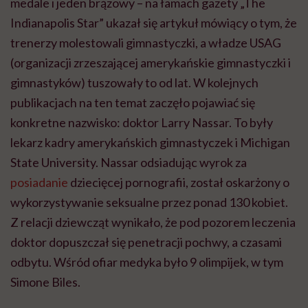
medale i jeden brązowy – na łamach gazety „The
Indianapolis Star” ukazał się artykuł mówiący o tym, że
trenerzy molestowali gimnastyczki, a władze USAG
(organizacji zrzeszającej amerykańskie gimnastyczki i
gimnastyków) tuszowały to od lat. W kolejnych
publikacjach na ten temat zaczęło pojawiać się
konkretne nazwisko: doktor Larry Nassar. To były
lekarz kadry amerykańskich gimnastyczek i Michigan
State University. Nassar odsiadując wyrok za
posiadanie
dziecięcej pornografii, został oskarżony o
wykorzystywanie seksualne przez ponad 130 kobiet.
Z relacji dziewcząt wynikało, że pod pozorem leczenia
doktor dopuszczał się penetracji pochwy, a czasami
odbytu. Wśród ofiar medyka było 9 olimpijek, w tym
Simone Biles.