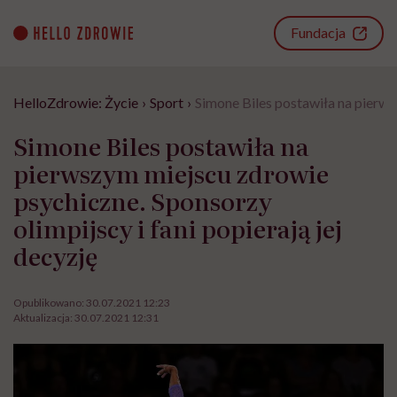
Go
to
Fundacja
content
HelloZdrowie: Życie
›
Sport
›
Simone Biles postawiła na pierwsz
Simone Biles postawiła na
pierwszym miejscu zdrowie
psychiczne. Sponsorzy
olimpijscy i fani popierają jej
decyzję
Opublikowano:
30.07.2021 12:23
Aktualizacja:
30.07.2021 12:31