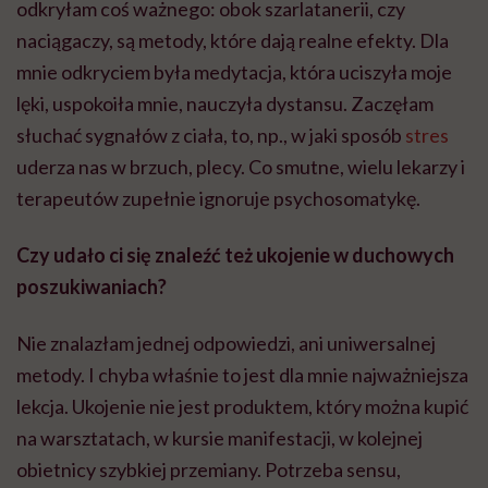
odkryłam coś ważnego: obok szarlatanerii, czy
naciągaczy, są metody, które dają realne efekty. Dla
mnie odkryciem była medytacja, która uciszyła moje
lęki, uspokoiła mnie, nauczyła dystansu. Zaczęłam
słuchać sygnałów z ciała, to, np., w jaki sposób
stres
uderza nas w brzuch, plecy. Co smutne, wielu lekarzy i
terapeutów zupełnie ignoruje psychosomatykę.
Czy udało ci się znaleźć też ukojenie w duchowych
poszukiwaniach?
Nie znalazłam jednej odpowiedzi, ani uniwersalnej
metody. I chyba właśnie to jest dla mnie najważniejsza
lekcja. Ukojenie nie jest produktem, który można kupić
na warsztatach, w kursie manifestacji, w kolejnej
obietnicy szybkiej przemiany. Potrzeba sensu,