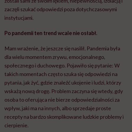
zostali sami ze swoim lękiem, niepewnością, izolacją i
zaczęli szukać odpowiedzi poza dotychczasowymi
instytucjami.
Po pandemii ten trend wcale nie osłabł.
Mam wrażenie, że jeszcze się nasilił. Pandemia była
dla wielu momentem zrywu, emocjonalnego,
społecznego i duchowego. Pojawiło się pytanie: W
takich momentach często szuka się odpowiedzi na
pytania, jak żyć, gdzie znaleźć ukojenie i ludzi, którzy
wskażą nową drogę. Problem zaczyna się wtedy, gdy
osoba to oferująca nie bierze odpowiedzialności za
wpływ, jaki ma na innych, albo sprzedaje proste
recepty na bardzo skomplikowane ludzkie problemy i
cierpienie.