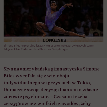
Simone Biles rezygnuje z igrzysk w trosce o swoje zdrowie psychiczne /
Zdjęcie: Ulrik Pedersen/NurPhoto via Getty Images
Słynna amerykańska gimnastyczka Simone
Biles wycofała się z wieloboju
indywidualnego w igrzyskach w Tokio,
tłumacząc swoją decyzję dbaniem o własne
zdrowie psychiczne. – Czasami trzeba
zrezygnować z wielkich zawodów, żeby