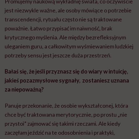
Promujemy naukową wykładnię świata, co oczywiście
jest niezwykle ważne, ale osoby mówiące o potrzebie
transcendencji, rytuału często nie są traktowane
poważnie. Łatwo przypisać im naiwność, brak
krytycznego myślenia. Ale między bezrefleksyjnym
uleganiem guru, a całkowitym wyśmiewaniem ludzkiej
potrzeby sensu jest jeszcze duża przestrzeń.
Bałaś się, że jeśli przyznasz się do wiary w intuicję,
jakieś pozazmysłowe sygnały, zostaniesz uznana
za niepoważną?
Panuje przekonanie, że osobie wykształconej, która
chce być traktowana merytorycznie, po prostu „nie
przystoi” zajmować się takimi rzeczami. Ale kiedy
zaczęłam jeździć na te odosobnienia i praktyki,