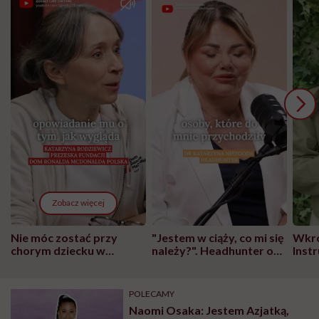
Zobacz więcej
Nie móc zostać przy
"Jestem w ciąży, co mi się
Wkró
chorym dziecku w
należy?". Headhunter o
Inst
szpitalu to tortura.
zmianie pokoleniowej u
atak
"Przeszkadzać w tym
kobiet w ciąży na rynku
wars
może chyba tylko
pracy
eksp
POLECAMY
głupota i brak
Naomi Osaka: Jestem Azjatką,
wyobraźni"