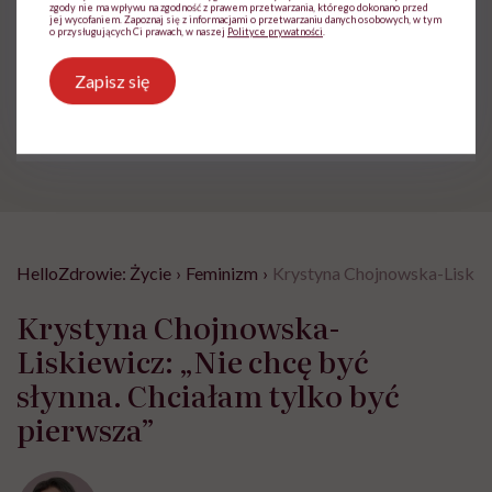
zgody nie ma wpływu na zgodność z prawem przetwarzania, którego dokonano przed
jej wycofaniem. Zapoznaj się z informacjami o przetwarzaniu danych osobowych, w tym
o przysługujących Ci prawach, w naszej
Polityce prywatności
.
Treści zawarte w serwisie mają wyłącznie
i
charakter informacyjny i nie stanowią porady
Zapisz się
lekarskiej. Pamiętaj, że w przypadku
problemów ze zdrowiem należy bezwzględnie
skonsultować się z lekarzem.
HelloZdrowie: Życie
›
Feminizm
›
Krystyna Chojnowska-Liskiewi
Krystyna Chojnowska-
Liskiewicz: „Nie chcę być
słynna. Chciałam tylko być
pierwsza”