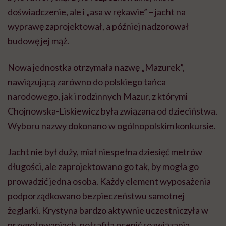
doświadczenie, ale i „asa w rękawie” – jacht na
wyprawę zaprojektował, a później nadzorował
budowę jej mąż.
Nowa jednostka otrzymała nazwę „Mazurek”,
nawiązującą zarówno do polskiego tańca
narodowego, jak i rodzinnych Mazur, z którymi
Chojnowska-Liskiewicz była związana od dzieciństwa.
Wyboru nazwy dokonano w ogólnopolskim konkursie.
Jacht nie był duży, miał niespełna dziesięć metrów
długości, ale zaprojektowano go tak, by mogła go
prowadzić jedna osoba. Każdy element wyposażenia
podporządkowano bezpieczeństwu samotnej
żeglarki. Krystyna bardzo aktywnie uczestniczyła w
przygotowaniach, potrafiła ocenić rozwiązania