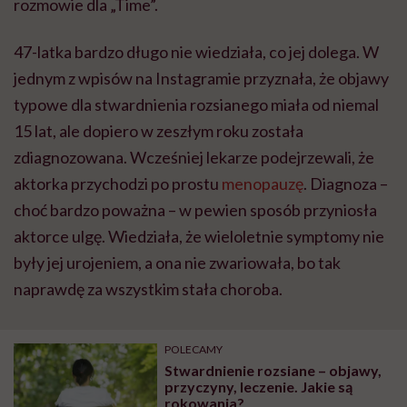
rozmowie dla „Time”.
47-latka bardzo długo nie wiedziała, co jej dolega. W
jednym z wpisów na Instagramie przyznała, że objawy
typowe dla stwardnienia rozsianego miała od niemal
15 lat, ale dopiero w zeszłym roku została
zdiagnozowana. Wcześniej lekarze podejrzewali, że
aktorka przychodzi po prostu
menopauzę
. Diagnoza –
choć bardzo poważna – w pewien sposób przyniosła
aktorce ulgę. Wiedziała, że wieloletnie symptomy nie
były jej urojeniem, a ona nie zwariowała, bo tak
naprawdę za wszystkim stała choroba.
POLECAMY
Stwardnienie rozsiane – objawy,
przyczyny, leczenie. Jakie są
rokowania?