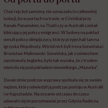
Choć rejs był samotny, nie oznaczało to całkowitej
izolacji, bo w portach na trasie, w Cristóbal przy
Kanale Panamskim, na Thaiti czy w Australii czekali
kibicujący jej polscy emigranci. W Sydney na pokład
weszli polscy olimpijczycy, którzy przyjechali tam na
igrzyska Wspólnoty. Wśród nich byli Irena Szewińska i
Bronisław Malinowski. Szewińska, jak z uśmiechem
zanotowała żeglarka, była tak wysoka, że z trudem
mieściła się pod pokładem niewielkiego „Mazurka”.
Dwukrotnie podczas wyprawy spotkała się ze swoim
mężem, który odwiedził ją podczas postoju w Australii
i w Kapsztadzie. Na oceanie od czasu do czasu
udawało się im porozmawiać przez Gdynia Radio na
publicznym łączu
.