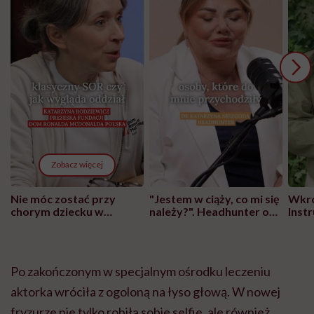
Zobacz więcej
Nie móc zostać przy
"Jestem w ciąży, co mi się
Wkró
chorym dziecku w
należy?". Headhunter o
Inst
szpitalu to tortura.
zmianie pokoleniowej u
atak
"Przeszkadzać w tym
kobiet w ciąży na rynku
wars
może chyba tylko
pracy
eksp
głupota i brak
Po zakończonym w specjalnym ośrodku leczeniu
wyobraźni"
aktorka wróciła z ogoloną na łyso głową. W nowej
fryzurze nie tylko robiła sobie selfie, ale również