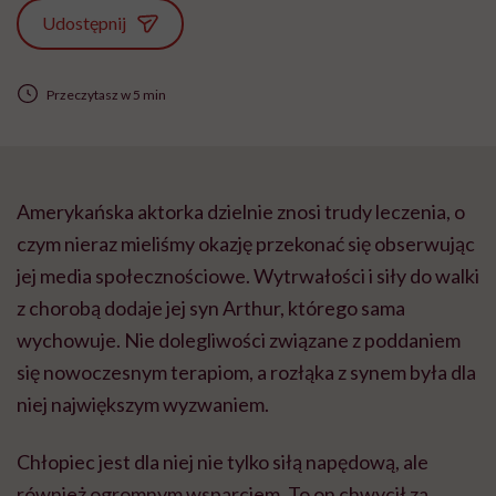
Udostępnij
Przeczytasz w 5 min
Amerykańska aktorka dzielnie znosi trudy leczenia, o
czym nieraz mieliśmy okazję przekonać się obserwując
jej media społecznościowe. Wytrwałości i siły do walki
z chorobą dodaje jej syn Arthur, którego sama
wychowuje. Nie dolegliwości związane z poddaniem
się nowoczesnym terapiom, a rozłąka z synem była dla
niej największym wyzwaniem.
Chłopiec jest dla niej nie tylko siłą napędową, ale
również ogromnym wsparciem. To on chwycił za