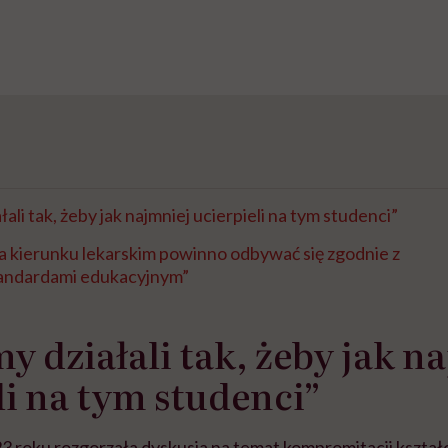
ali tak, żeby jak najmniej ucierpieli na tym studenci”
a kierunku lekarskim powinno odbywać się zgodnie z
tandardami edukacyjnym”
y działali tak, żeby jak n
li na tym studenci”
3 roku rozgorzała dyskusja na temat kompromitacji kszta