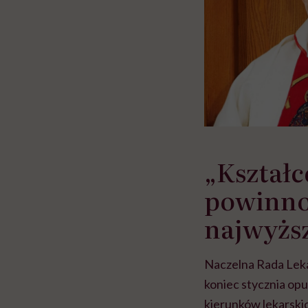
„Kształc
powinno 
najwyżs
Naczelna Rada Lek
koniec stycznia op
kierunków lekarsk