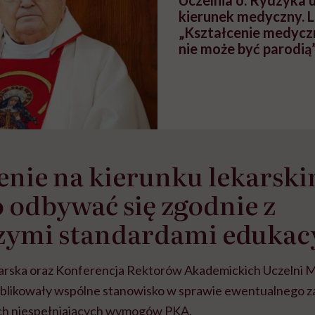
Uczelnia o. Rydzyka 
kierunek medyczny. L
„Kształcenie medycz
nie może być parodią
enie na kierunku lekarsk
odbywać się zgodnie z
zymi standardami edukac
arska oraz Konferencja Rektorów Akademickich Uczelni
ublikowały wspólne stanowisko w sprawie ewentualnego z
ich niespełniających wymogów PKA.