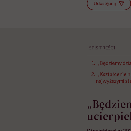
Udostępnij
SPIS TREŚCI
„Będziemy dział
„Kształcenie n
najwyższymi s
„Będziem
ucierpie
W październiku 202