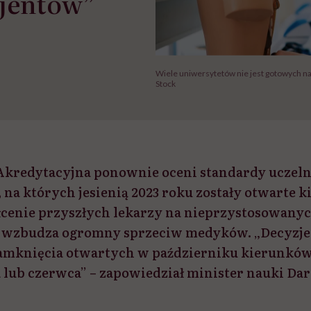
cjentów”
Wiele uniwersytetów nie jest gotowych n
Stock
Akredytacyjna ponownie oceni standardy uczeln
na których jesienią 2023 roku zostały otwarte k
ałcenie przyszłych lekarzy na nieprzystosowanyc
 wzbudza ogromny sprzeciw medyków. „Decyzje
amknięcia otwartych w październiku kierunków
 lub czerwca” – zapowiedział minister nauki Da