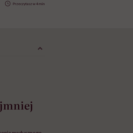
Przeczytasz w 4 min
ajmniej
łcenia medycznego.