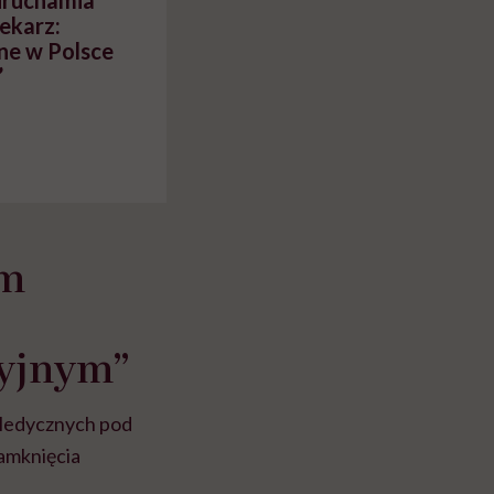
uruchamia
ekarz:
ne w Polsce
”
im
yjnym”
 Medycznych pod
amknięcia