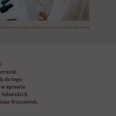
a kształcenie medyków. Mimo tego zostały otwarte źródło: Adobe
i
ierunki
h do tego
 w sprawie
 lekarskich
riusz Wieczorek.