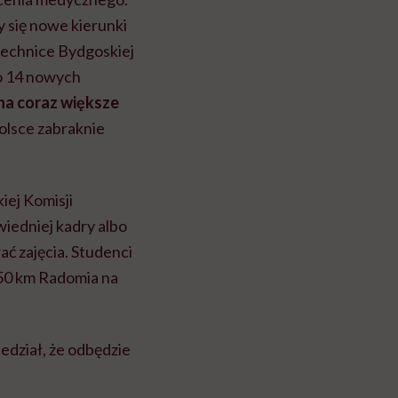
y się nowe kierunki
technice Bydgoskiej
no 14 nowych
na coraz większe
olsce zabraknie
iej Komisji
iedniej kadry albo
ć zajęcia. Studenci
50 km Radomia na
edział, że odbędzie