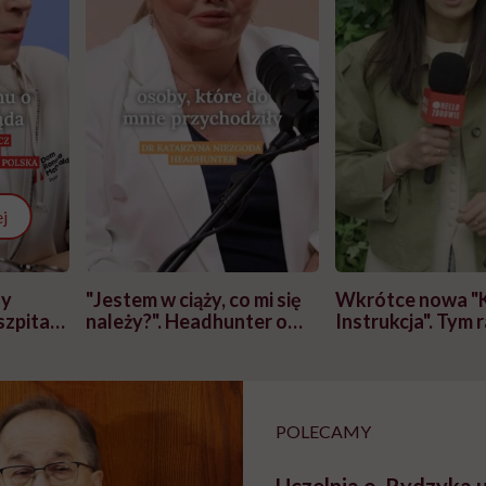
j
zy
"Jestem w ciąży, co mi się
Wkrótce nowa "
szpitalu
należy?". Headhunter o
Instrukcja". Tym 
szkadzać
zmianie pokoleniowej u
atakach paniki. Z
tylko
kobiet w ciąży na rynku
warsztat pacjen
braźni"
pracy
ekspercki
POLECAMY