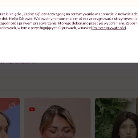
wie mają zapaść w maju lub czerwcu.
raz kliknięcie „Zapisz się” oznacza zgodę na otrzymywanie wiadomości o nowościach
ch dot. Hello Zdrowie. W dowolnym momencie możesz zrezygnować z otrzymywania 
zgodność z prawem przetwarzania, którego dokonano przed jej wycofaniem. Zapoznaj
syć szybko zrobić. Jeśli będą takie przypadki (zamknięcia kieru
sobowych, w tym o przysługujących Ci prawach, w naszej
Polityce prywatności
.
 w tym roku trwał nabór” – zwrócił uwagę.
ał kolejne kontrole. Ich rozpoczęcie jest planowane na m
w niż lekarskie.