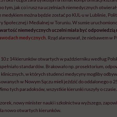
 po tym, jak co i rusz na uczelniach niemedycznych otwierał
ie medykiem można będzie zostać po KUL-u w Lublinie, Poli
ry Społecznej i Medialnej w Toruniu. W sumie uruchomio
wartość niemedycznych uczelni miała być odpowiedzią 
awodach medycznych
. Rząd alarmował, że niebawem w P
 10 z 14 kierunków otwartych w październiku według Polsk
 spełniało standardów. Brakowało np. prosektorium, odpow
i klinicznych, w których studenci medycyny mogliby odbywa
sowanych w Nowym Sączu mieli jeździć do oddalonego o 2
 Mimo tych paradoksów, wszystkie kierunki ruszyły o czasie.
orek, nowy minister nauki i szkolnictwa wyższego, zapowi
la nowo otwartych kierunków.