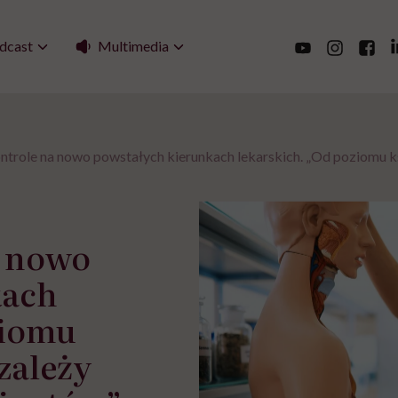
Multimedia
dcast
ntrole na nowo powstałych kierunkach lekarskich. „Od poziomu k
a nowo
kach
ziomu
zależy