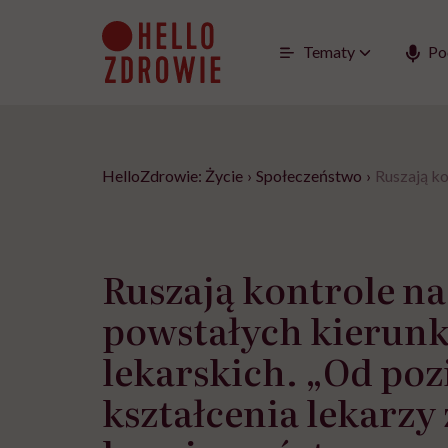
Go
to
content
Tematy
Po
HelloZdrowie: Życie
›
Społeczeństwo
›
Ruszają ko
Ruszają kontrole n
powstałych kierun
lekarskich. „Od po
kształcenia lekarzy 