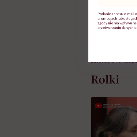
mail
*
Decyzje w tej spra
Podanie adresu e-mail o
promocjach lub usługa
zgody nie ma wpływu na 
„Chcielibyśmy to do
przetwarzaniu danych o
chcielibyśmy, żeby
Minister zapowiedzi
inne kierunki studió
Rolki