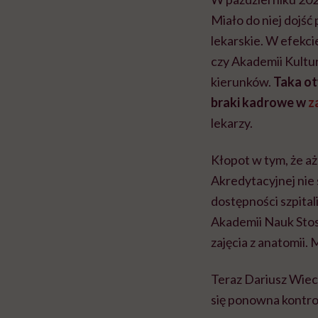
Miało do niej dojść
lekarskie. W efekc
czy Akademii Kultu
kierunków.
Taka ot
braki kadrowe w
z
lekarzy.
Kłopot w tym, że aż
Akredytacyjnej nie
dostępności szpital
Akademii Nauk Sto
zajęcia z anatomii.
Teraz Dariusz Wiecz
się ponowna kontro