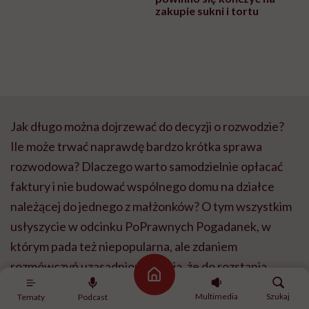
zakupie sukni i tortu
Jak długo można dojrzewać do decyzji o rozwodzie?
Ile może trwać naprawdę bardzo krótka sprawa
rozwodowa? Dlaczego warto samodzielnie opłacać
faktury i nie budować wspólnego domu na działce
należącej do jednego z małżonków? O tym wszystkim
usłyszycie w odcinku PoPrawnych Pogadanek, w
którym pada też niepopularna, ale zdaniem
rozmówczyń uzasadniona opinia, że do rozstania
Strona główna
warto przygotować się… jeszcze przed ślubem
Multimedia
Szukaj
Tematy
Podcast