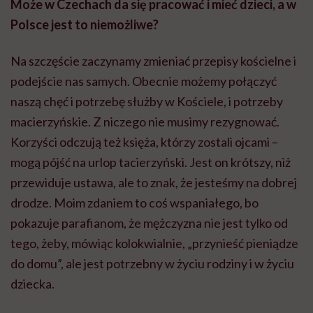
Może w Czechach da się pracować i mieć dzieci, a w
Polsce jest to niemożliwe?
Na szczęście zaczynamy zmieniać przepisy kościelne i
podejście nas samych. Obecnie możemy połączyć
naszą chęć i potrzebę służby w Kościele, i potrzeby
macierzyńskie. Z niczego nie musimy rezygnować.
Korzyści odczują też księża, którzy zostali ojcami –
mogą pójść na urlop
tacierzyński
. Jest on krótszy, niż
przewiduje ustawa, ale to znak, że jesteśmy na dobrej
drodze. Moim zdaniem to coś wspaniałego, bo
pokazuje parafianom, że mężczyzna nie jest tylko od
tego, żeby, mówiąc kolokwialnie, „przynieść pieniądze
do domu”, ale jest potrzebny w życiu rodziny i w życiu
dziecka.