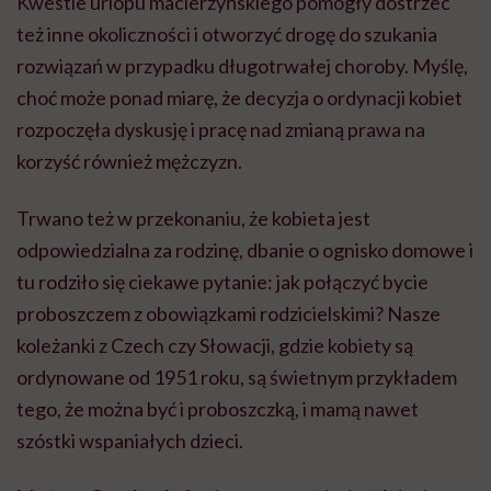
Kwestie urlopu macierzyńskiego pomogły dostrzec
też inne okoliczności i otworzyć drogę do szukania
rozwiązań w przypadku długotrwałej choroby. Myślę,
choć może ponad miarę, że decyzja o ordynacji kobiet
rozpoczęła dyskusję i pracę nad zmianą prawa na
korzyść również mężczyzn.
Trwano też w przekonaniu, że kobieta jest
odpowiedzialna za rodzinę, dbanie o ognisko domowe i
tu rodziło się ciekawe pytanie: jak połączyć bycie
proboszczem z obowiązkami rodzicielskimi? Nasze
koleżanki z Czech czy Słowacji, gdzie kobiety są
ordynowane od 1951 roku, są świetnym przykładem
tego, że można być i
proboszczką
, i mamą nawet
szóstki wspaniałych dzieci.