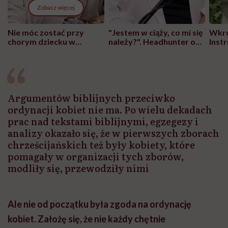
Zobacz więcej
Nie móc zostać przy
"Jestem w ciąży, co mi się
Wkró
chorym dziecku w
należy?". Headhunter o
Inst
szpitalu to tortura.
zmianie pokoleniowej u
atak
"Przeszkadzać w tym
kobiet w ciąży na rynku
wars
może chyba tylko
pracy
eksp
głupota i brak
wyobraźni"
Argumentów biblijnych przeciwko
ordynacji kobiet nie ma. Po wielu dekadach
prac nad tekstami biblijnymi, egzegezy i
analizy okazało się, że w pierwszych zborach
chrześcijańskich też były kobiety, które
pomagały w organizacji tych zborów,
modliły się, przewodziły nimi
Ale
nie od początku była zgoda na ordynację
kobiet. Założę się, że nie każdy chętnie