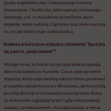
języku angielskim, więc i tak pozostaje kwestia
tłumaczenia. Chodzi o to, żeby napisać coś nowego,
świeżego, coś, co da ludziom do myślenia, da im
ukojenie, może nadzieję. Ogromne znaczenie ma tutaj
to, co i jak widzi i czuje osoba pisząca.
Kobieta w koloratce wzbudza zdziwienie? Spotyka
się pani ze „spojrzeniami”?
Wydaje mi się, że ludzie raczej naturalnie przyjmują
obecność kobiety w Kościele. Coraz częściej wierni
dopytują, kiedy poprowadzę nabożeństwo, ponieważ
prowadzę nabożeństwa we Wrocławiu, ale też jeżdżę
po całej diecezji wrocławskiej na zastępstwa. Bywa,
że do kościoła zaglądają turyści i gdy widzą kobietę,
siadają z zaciekawieniem, słuchają kazania, a nieraz