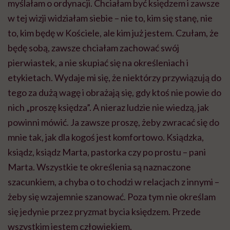
myślałam o ordynacji. Chciałam być księdzem i zawsze
w tej wizji widziałam siebie – nie to, kim się stanę, nie
to, kim będę w Kościele, ale kim już jestem. Czułam, że
będę sobą, zawsze chciałam zachować swój
pierwiastek, a nie skupiać się na określeniach i
etykietach. Wydaje mi się, że niektórzy przywiązują do
tego za dużą wagę i obrażają się, gdy ktoś nie powie do
nich „proszę księdza”. A nieraz ludzie nie wiedzą, jak
powinni mówić. Ja zawsze proszę, żeby zwracać się do
mnie tak, jak dla kogoś jest komfortowo.
Ksiądzka
,
ksiądz, ksiądz Marta,
pastorka
czy po prostu – pani
Marta. Wszystkie te określenia są naznaczone
szacunkiem, a chyba o to chodzi w relacjach z innymi –
żeby się wzajemnie szanować. Poza tym nie określam
się jedynie przez pryzmat bycia księdzem. Przede
wszystkim jestem człowiekiem.