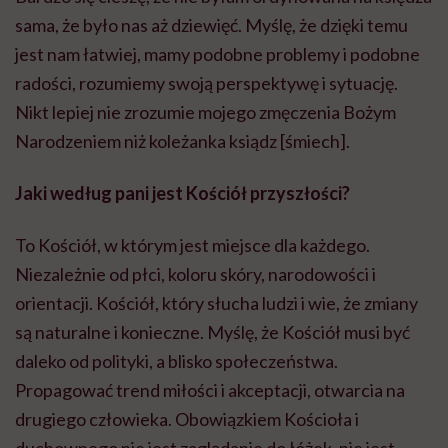
sama, że było nas aż dziewięć. Myślę, że dzięki temu
jest nam łatwiej, mamy podobne problemy i podobne
radości, rozumiemy swoją perspektywę i sytuację.
Nikt lepiej nie zrozumie mojego zmęczenia Bożym
Narodzeniem niż koleżanka ksiądz [śmiech].
Jaki według pani jest Kościół przyszłości?
To Kościół, w którym jest miejsce dla każdego.
Niezależnie od płci, koloru skóry, narodowości i
orientacji. Kościół, który słucha ludzi i wie, że zmiany
są naturalne i konieczne. Myślę, że Kościół musi być
daleko od polityki, a blisko społeczeństwa.
Propagować trend miłości i akceptacji, otwarcia na
drugiego człowieka. Obowiązkiem Kościoła i
duchownego nie jest zaglądanie do łóżek, nie jest