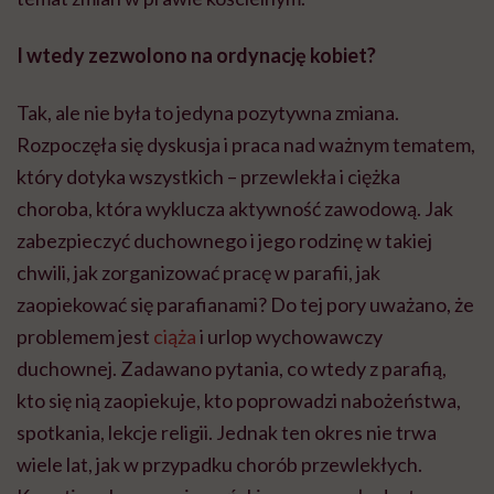
I wtedy zezwolono na ordynację kobiet?
Tak, ale nie była to jedyna pozytywna zmiana.
Rozpoczęła się dyskusja i praca nad ważnym tematem,
który dotyka wszystkich – przewlekła i ciężka
choroba, która wyklucza aktywność zawodową. Jak
zabezpieczyć duchownego i jego rodzinę w takiej
chwili, jak zorganizować pracę w parafii, jak
zaopiekować się parafianami? Do tej pory uważano, że
problemem jest
ciąża
i urlop wychowawczy
duchownej. Zadawano pytania, co wtedy z parafią,
kto się nią zaopiekuje, kto poprowadzi nabożeństwa,
spotkania, lekcje religii. Jednak ten okres nie trwa
wiele lat, jak w przypadku chorób przewlekłych.