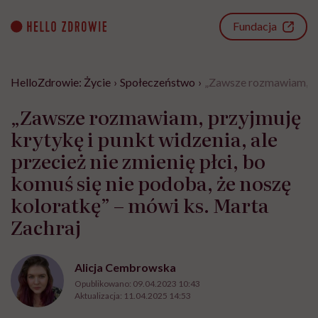
Go
to
Fundacja
content
HelloZdrowie: Życie
›
Społeczeństwo
›
„Zawsze rozmawiam, przy
„Zawsze rozmawiam, przyjmuję
krytykę i punkt widzenia, ale
przecież nie zmienię płci, bo
komuś się nie podoba, że noszę
koloratkę” – mówi ks. Marta
Zachraj
Alicja Cembrowska
Opublikowano:
09.04.2023 10:43
Aktualizacja:
11.04.2025 14:53