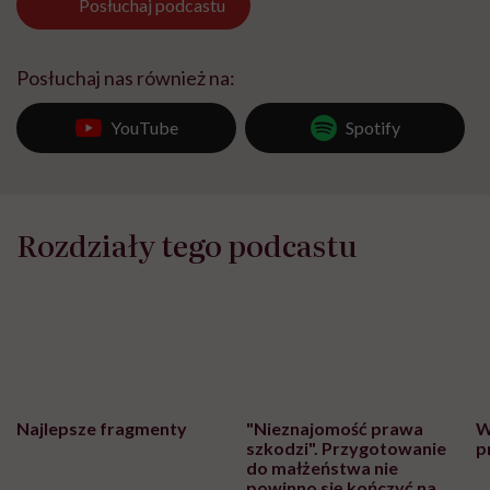
Posłuchaj
podcastu
Posłuchaj nas również na:
YouTube
Spotify
Rozdziały tego podcastu
Najlepsze fragmenty
"Nieznajomość prawa
W
szkodzi". Przygotowanie
p
do małżeństwa nie
powinno się kończyć na