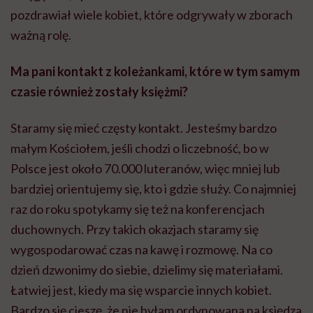
pozdrawiał wiele kobiet, które odgrywały w zborach
ważną rolę.
Ma pani kontakt z koleżankami, które w tym samym
czasie również zostały księżmi?
Staramy się mieć częsty kontakt. Jesteśmy bardzo
małym Kościołem, jeśli chodzi o liczebność, bo w
Polsce jest około 70.000 luteranów, więc mniej lub
bardziej orientujemy się, kto i gdzie służy. Co najmniej
raz do roku spotykamy się też na konferencjach
duchownych. Przy takich okazjach staramy się
wygospodarować czas na kawę i rozmowę. Na co
dzień dzwonimy do siebie, dzielimy się materiałami.
Łatwiej jest, kiedy ma się wsparcie innych kobiet.
Bardzo się cieszę, że nie byłam ordynowana na księdza