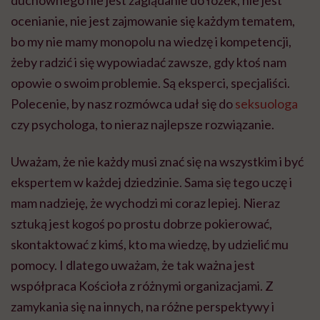
ocenianie, nie jest zajmowanie się każdym tematem,
bo my nie mamy monopolu na wiedzę i kompetencji,
żeby radzić i się wypowiadać zawsze, gdy ktoś nam
opowie o swoim problemie. Są eksperci, specjaliści.
Polecenie, by nasz rozmówca udał się do
seksuologa
czy psychologa, to nieraz najlepsze rozwiązanie.
Uważam, że nie każdy musi znać się na wszystkim i być
ekspertem w każdej dziedzinie. Sama się tego uczę i
mam nadzieję, że wychodzi mi coraz lepiej. Nieraz
sztuką jest kogoś po prostu dobrze pokierować,
skontaktować z kimś, kto ma wiedzę, by udzielić mu
pomocy. I dlatego uważam, że tak ważna jest
współpraca Kościoła z różnymi organizacjami. Z
zamykania się na innych, na różne perspektywy i