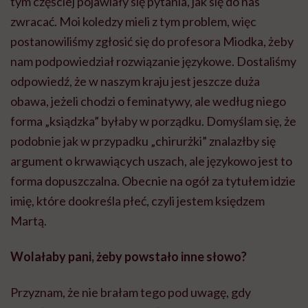
tym częściej pojawiały się pytania, jak się do nas
zwracać. Moi koledzy mieli z tym problem, więc
postanowiliśmy zgłosić się do profesora Miodka, żeby
nam podpowiedział rozwiązanie językowe. Dostaliśmy
odpowiedź, że w naszym kraju jest jeszcze duża
obawa, jeżeli chodzi o
feminatywy
, ale według niego
forma „
ksiądzka
” byłaby w porządku. Domyślam się, że
podobnie jak w przypadku „
chirurżki
” znalazłby się
argument o krwawiących uszach, ale językowo jest to
forma dopuszczalna. Obecnie na ogół za tytułem idzie
imię, które dookreśla płeć, czyli jestem księdzem
Martą.
Wolałaby pani, żeby powstało inne słowo?
Przyznam, że nie brałam tego pod uwagę, gdy