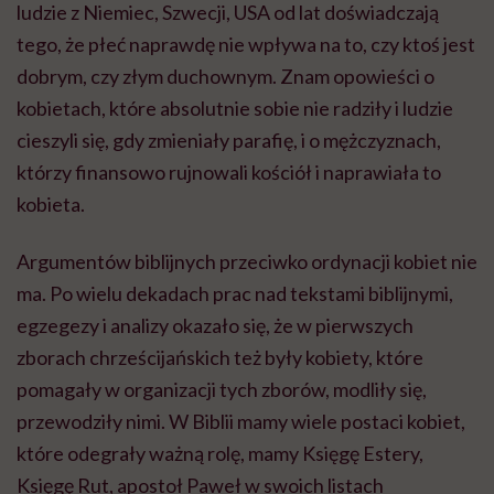
ludzie z Niemiec, Szwecji, USA od lat doświadczają
tego, że płeć naprawdę nie wpływa na to, czy ktoś jest
dobrym, czy złym duchownym. Znam opowieści o
kobietach, które absolutnie sobie nie radziły i ludzie
cieszyli się, gdy zmieniały parafię, i o mężczyznach,
którzy finansowo rujnowali kościół i naprawiała to
kobieta.
Argumentów biblijnych przeciwko ordynacji kobiet nie
ma. Po wielu dekadach prac nad tekstami biblijnymi,
egzegezy i analizy okazało się, że w pierwszych
zborach chrześcijańskich też były kobiety, które
pomagały w organizacji tych zborów, modliły się,
przewodziły nimi. W Biblii mamy wiele postaci kobiet,
które odegrały ważną rolę, mamy Księgę Estery,
Księgę Rut, apostoł Paweł w swoich listach