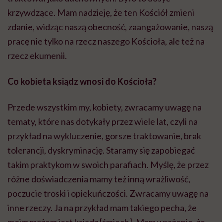
krzywdzące. Mam nadzieję, że ten Kościół zmieni
zdanie, widząc naszą obecność, zaangażowanie, naszą
pracę nie tylko na rzecz naszego Kościoła, ale też na
rzecz ekumenii.
Co kobieta ksiądz wnosi do Kościoła?
Przede wszystkim my, kobiety, zwracamy uwagę na
tematy, które nas dotykały przez wiele lat, czyli na
przykład na wykluczenie, gorsze traktowanie, brak
tolerancji, dyskryminację. Staramy się zapobiegać
takim praktykom w swoich parafiach. Myślę, że przez
różne doświadczenia mamy też inną wrażliwość,
poczucie troski i opiekuńczości. Zwracamy uwagę na
inne rzeczy. Ja na przykład mam takiego pecha, że
moim mężem jest ksiądz [śmiech]. Mam wrażenie, że