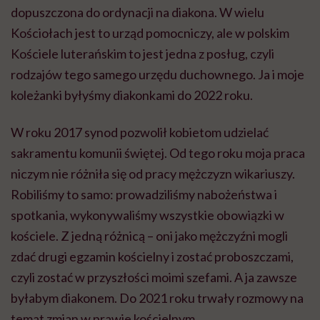
dopuszczona do ordynacji na diakona. W wielu
Kościołach jest to urząd pomocniczy, ale w polskim
Kościele luterańskim to jest jedna z posług, czyli
rodzajów tego samego urzędu duchownego. Ja i moje
koleżanki byłyśmy
diakonkami
do 2022 roku.
W roku 2017 synod pozwolił kobietom udzielać
sakramentu komunii świętej. Od tego roku moja praca
niczym nie różniła się od pracy mężczyzn wikariuszy.
Robiliśmy to samo: prowadziliśmy nabożeństwa i
spotkania, wykonywaliśmy wszystkie obowiązki w
kościele. Z jedną różnicą – oni jako mężczyźni mogli
zdać drugi egzamin kościelny i zostać proboszczami,
czyli zostać w przyszłości moimi szefami. A ja zawsze
byłabym diakonem. Do 2021 roku trwały rozmowy na
temat zmian w prawie kościelnym.