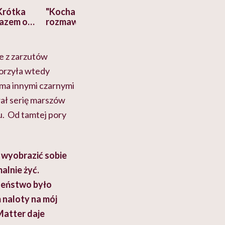
Krótka
"Kocham go, więc nie będę
Co się zmienia 
razem o
rozmawiać o pieniądzach".
lat? Dorota Sz
a nami
Ekspertka wyjaśnia,
"Człowiek myśla
cko-
dlaczego to błędne
swój organizm"
myślenie
e z zarzutów
orzyła wtedy
ema innymi czarnymi
wał serię marszów
. Od tamtej pory
 wyobrazić sobie
alnie żyć.
dzeństwo było
naloty na mój
Matter daje