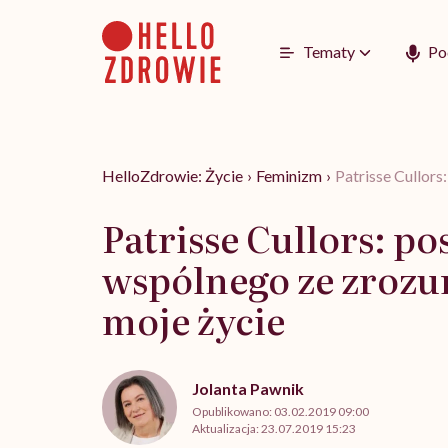
Go
to
content
Tematy
Po
HelloZdrowie: Życie
›
Feminizm
›
Patrisse Cullor
Patrisse Cullors: p
wspólnego ze zrozu
moje życie
Jolanta Pawnik
Opublikowano:
03.02.2019 09:00
Aktualizacja:
23.07.2019 15:23