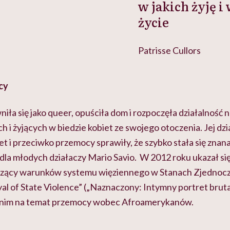
w jakich żyję i
życie
Patrisse Cullors
cy
niła się jako queer, opuściła dom i rozpoczęła działalność 
 i żyjących w biedzie kobiet ze swojego otoczenia. Jej dz
t i przeciwko przemocy sprawiły, że szybko stała się znana
la młodych działaczy Mario Savio. W 2012 roku ukazał się
zący warunków systemu więziennego w Stanach Zjednoczo
al of State Violence” („Naznaczony: Intymny portret brut
w nim na temat przemocy wobec Afroamerykanów.