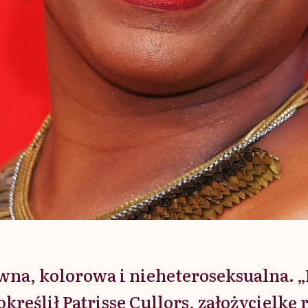
wna, kolorowa i nieheteroseksualna. 
kreślił Patrisse Cullors, założycielkę