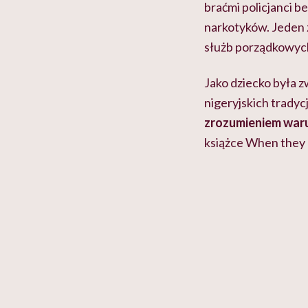
braćmi policjanci b
narkotyków. Jeden z
służb porządkowych
Jako dziecko była 
nigeryjskich tradycj
zrozumieniem warun
książce When they c