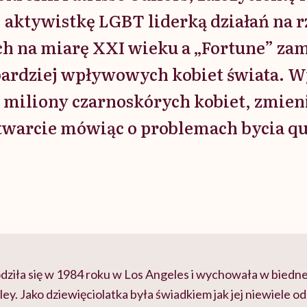
, aktywistkę LGBT liderką działań na 
h na miarę XXI wieku a „Fortune” zami
jbardziej wpływowych kobiet świata. W
iliony czarnoskórych kobiet, zmieni
otwarcie mówiąc o problemach bycia q
odziła się w 1984 roku w Los Angeles i wychowała w biedne
ey. Jako dziewięciolatka była świadkiem jak jej niewiele od