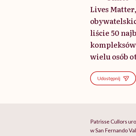
Lives Matter
obywatelskic
liście 50 na
kompleksów m
wielu osób 
Udostępnij
Patrisse Cullors ur
w San Fernando Vall