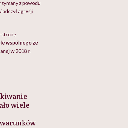
zatrzymany z powodu
iadczył agresji
w stronę
ele wspólnego ze
anej w 2018 r.
ukiwanie
ało wiele
 warunków