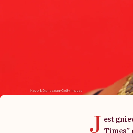
Kevork Djansezian/Getty Images
J
est gnie
Times” o