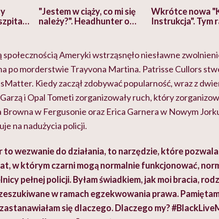
zy
"Jestem w ciąży, co mi się
Wkrótce nowa "
szpitalu
należy?". Headhunter o
Instrukcja". Tym 
szkadzać
zmianie pokoleniowej u
atakach paniki. Z
tylko
kobiet w ciąży na rynku
warsztat pacjen
braźni"
pracy
ekspercki
 społecznością Ameryki wstrząsnęło niesławne zwolnieni
 po morderstwie Trayvona Martina. Patrisse Cullors stw
sMatter. Kiedy zaczął zdobywać popularność, wraz z dwi
ą Garzą i Opal Tometi zorganizowały ruch, który zorganizo
a Browna w Fergusonie oraz Erica Garnera w Nowym Jorku
je na nadużycia policji.
 to wezwanie do działania, to narzędzie, które pozwala
at, w którym czarni mogą normalnie funkcjonować, norm
nicy pełnej policji. Byłam świadkiem, jak moi bracia, ro
rzeszukiwane w ramach egzekwowania prawa. Pamiętam 
 zastanawiałam się dlaczego. Dlaczego my? #BlackLive