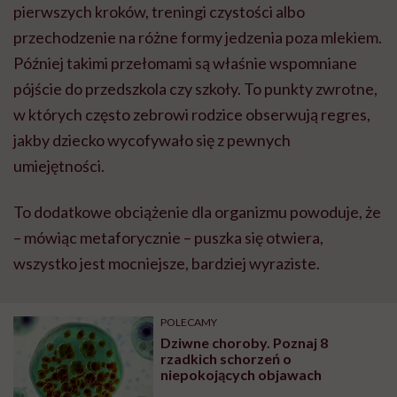
pierwszych kroków, treningi czystości albo
przechodzenie na różne formy jedzenia poza mlekiem.
Później takimi przełomami są właśnie wspomniane
pójście do przedszkola czy szkoły. To punkty zwrotne,
w których często zebrowi rodzice obserwują regres,
jakby dziecko wycofywało się z pewnych
umiejętności.
To dodatkowe obciążenie dla organizmu powoduje, że
– mówiąc metaforycznie – puszka się otwiera,
wszystko jest mocniejsze, bardziej wyraziste.
POLECAMY
Dziwne choroby. Poznaj 8
rzadkich schorzeń o
niepokojących objawach