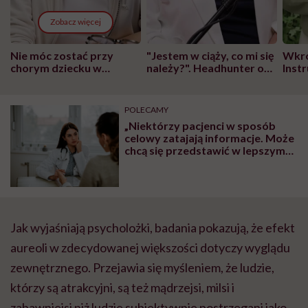
Zobacz więcej
Nie móc zostać przy
"Jestem w ciąży, co mi się
Wkró
chorym dziecku w
należy?". Headhunter o
Inst
szpitalu to tortura.
zmianie pokoleniowej u
atak
"Przeszkadzać w tym
kobiet w ciąży na rynku
wars
może chyba tylko
pracy
eksp
POLECAMY
głupota i brak
„Niektórzy pacjenci w sposób
wyobraźni"
celowy zatajają informacje. Może
chcą się przedstawić w lepszym
świetle”. Skąd lekarz wie, że
pacjent kłamie? Tłumaczy
psycholog Milena Marczak
Jak wyjaśniają psycholożki, badania pokazują, że efekt
aureoli w zdecydowanej większości dotyczy wyglądu
zewnętrznego. Przejawia się myśleniem, że ludzie,
którzy są atrakcyjni, są też mądrzejsi, milsi i
zabawniejsi niż ludzie subiektywnie postrzegani jako