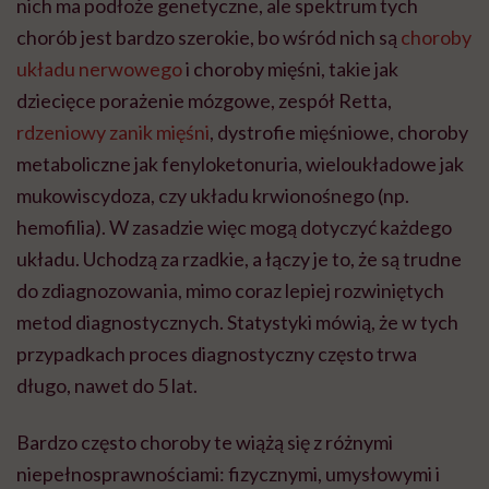
nich ma podłoże genetyczne, ale spektrum tych
chorób jest bardzo szerokie, bo wśród nich są
choroby
układu nerwowego
i choroby mięśni, takie jak
dziecięce porażenie mózgowe, zespół Retta,
rdzeniowy zanik mięśni
, dystrofie mięśniowe, choroby
metaboliczne jak fenyloketonuria, wieloukładowe jak
mukowiscydoza, czy układu krwionośnego (np.
hemofilia). W zasadzie więc mogą dotyczyć każdego
układu. Uchodzą za rzadkie, a łączy je to, że są trudne
do zdiagnozowania, mimo coraz lepiej rozwiniętych
metod diagnostycznych. Statystyki mówią, że w tych
przypadkach proces diagnostyczny często trwa
długo, nawet do 5 lat.
Bardzo często choroby te wiążą się z różnymi
niepełnosprawnościami: fizycznymi, umysłowymi i