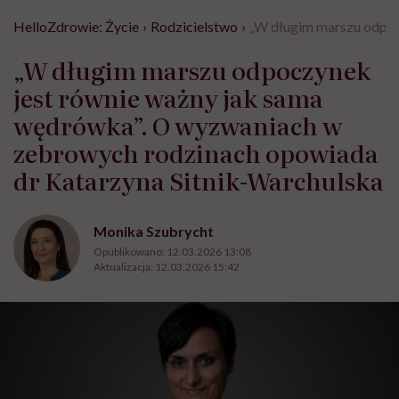
HelloZdrowie: Życie
›
Rodzicielstwo
›
„W długim marszu odpoc
„W długim marszu odpoczynek
jest równie ważny jak sama
wędrówka”. O wyzwaniach w
zebrowych rodzinach opowiada
dr Katarzyna Sitnik-Warchulska
Monika Szubrycht
Opublikowano:
12.03.2026 13:08
Aktualizacja:
12.03.2026 15:42