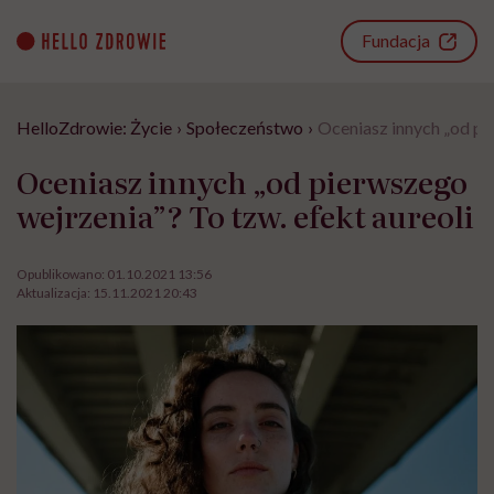
Go
to
Fundacja
content
HelloZdrowie: Życie
›
Społeczeństwo
›
Oceniasz innych „od pie
Oceniasz innych „od pierwszego
wejrzenia”? To tzw. efekt aureoli
Opublikowano:
01.10.2021 13:56
Aktualizacja:
15.11.2021 20:43