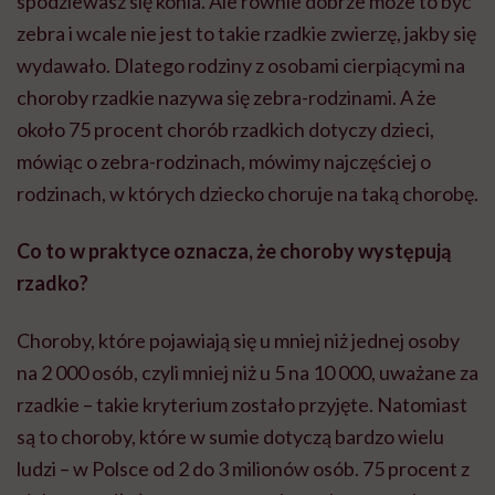
spodziewasz się konia. Ale równie dobrze może to być
zebra i wcale nie jest to takie rzadkie zwierzę, jakby się
wydawało. Dlatego rodziny z osobami cierpiącymi na
choroby rzadkie nazywa się zebra-rodzinami. A że
około 75 procent chorób rzadkich dotyczy dzieci,
mówiąc o zebra-rodzinach, mówimy najczęściej o
rodzinach, w których dziecko choruje na taką chorobę.
Co to w praktyce oznacza, że choroby występują
rzadko?
Choroby, które pojawiają się u mniej niż jednej osoby
na 2 000 osób, czyli mniej niż u 5 na 10 000, uważane za
rzadkie – takie kryterium zostało przyjęte. Natomiast
są to choroby, które w sumie dotyczą bardzo wielu
ludzi – w Polsce od 2 do 3 milionów osób. 75 procent z