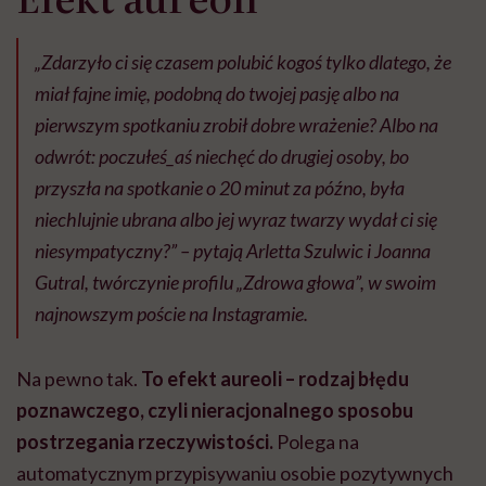
„Zdarzyło ci się czasem polubić kogoś tylko dlatego, że
miał fajne imię, podobną do twojej pasję albo na
pierwszym spotkaniu zrobił dobre wrażenie? Albo na
odwrót: poczułeś_aś niechęć do drugiej osoby, bo
przyszła na spotkanie o 20 minut za późno, była
niechlujnie ubrana albo jej wyraz twarzy wydał ci się
niesympatyczny?” – pytają Arletta Szulwic i Joanna
Gutral, twórczynie profilu „Zdrowa głowa”, w swoim
najnowszym poście na Instagramie.
Na pewno tak.
To efekt aureoli – rodzaj błędu
poznawczego, czyli nieracjonalnego sposobu
postrzegania rzeczywistości.
Polega na
automatycznym przypisywaniu osobie pozytywnych