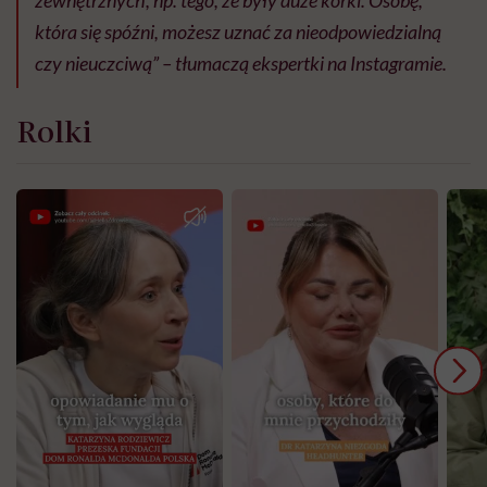
zewnętrznych, np. tego, że były duże korki. Osobę,
która się spóźni, możesz uznać za nieodpowiedzialną
czy nieuczciwą” – tłumaczą ekspertki na Instagramie.
Rolki