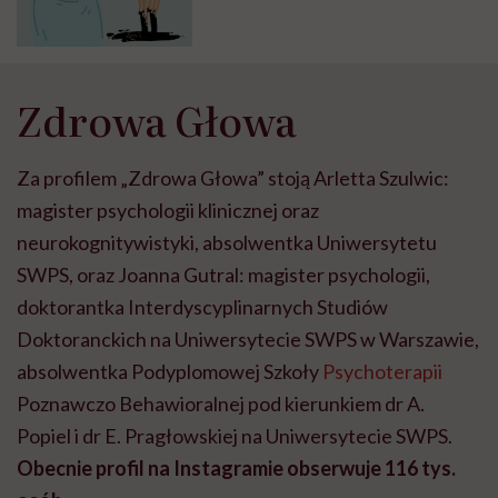
druzgoczącą niemoc i bezsilność”.
O toksycznej matce i jej wpływie
na życie córki mówi mediatorka
Patrycja Juszkat
Zdrowa Głowa
Za profilem „Zdrowa Głowa” stoją Arletta Szulwic:
magister psychologii klinicznej oraz
neurokognitywistyki, absolwentka Uniwersytetu
SWPS, oraz Joanna Gutral:
magister psychologii,
doktorantka Interdyscyplinarnych Studiów
Doktoranckich na Uniwersytecie SWPS w Warszawie,
absolwentka Podyplomowej Szkoły
Psychoterapii
Poznawczo Behawioralnej pod kierunkiem dr A.
Popiel i dr E. Pragłowskiej na Uniwersytecie SWPS.
Obecnie profil na Instagramie obserwuje 116 tys.