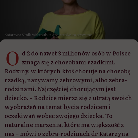
Katarzyna Sitnik-Warchulska /fot. archiwum prywatne
O
d 2 do nawet 3 milionów osób w Polsce
zmaga się z chorobami rzadkimi.
Rodziny, w których ktoś choruje na chorobę
rzadką, nazywamy zebrowymi, albo zebra-
rodzinami. Najczęściej chorującym jest
dziecko. – Rodzice mierzą się z utratą swoich
wyobrażeń na temat bycia rodzicem i
oczekiwań wobec swojego dziecka. To
naturalne marzenia, które ma większość z
nas – mówi o zebra-rodzinach dr Katarzyna