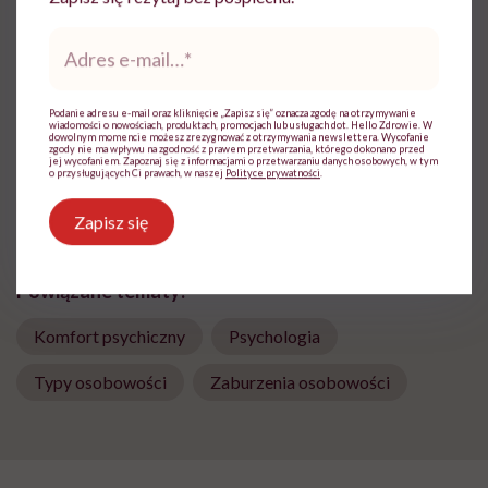
Magdalena Bury-Motyl
Adres
e-
Z wykształcenia - dziennikarka, pedagożka
mail
*
i ekspertka ds. żywienia
Podanie adresu e-mail oraz kliknięcie „Zapisz się” oznacza zgodę na otrzymywanie
Zobacz profil
wiadomości o nowościach, produktach, promocjach lub usługach dot. Hello Zdrowie. W
dowolnym momencie możesz zrezygnować z otrzymywania newslettera. Wycofanie
zgody nie ma wpływu na zgodność z prawem przetwarzania, którego dokonano przed
jej wycofaniem. Zapoznaj się z informacjami o przetwarzaniu danych osobowych, w tym
o przysługujących Ci prawach, w naszej
Polityce prywatności
.
Udostępnij
Zapisz się
Powiązane tematy:
Komfort psychiczny
Psychologia
Typy osobowości
Zaburzenia osobowości