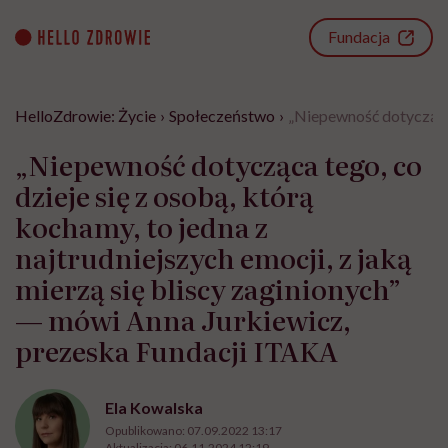
Go
to
Fundacja
content
HelloZdrowie: Życie
›
Społeczeństwo
›
„Niepewność dotycząca t
„Niepewność dotycząca tego, co
dzieje się z osobą, którą
kochamy, to jedna z
najtrudniejszych emocji, z jaką
mierzą się bliscy zaginionych”
— mówi Anna Jurkiewicz,
prezeska Fundacji ITAKA
Ela Kowalska
Opublikowano:
07.09.2022 13:17
Aktualizacja:
06.11.2024 12:19