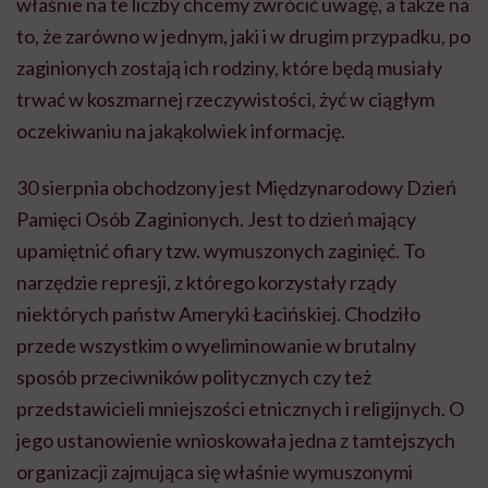
właśnie na te liczby chcemy zwrócić uwagę, a także na
to, że zarówno w jednym,
jaki
i
w drugim przypadku, po
zaginionych zostają ich rodziny, które będą musiały
trwać w koszmarnej rzeczywistości, żyć w ciągłym
oczekiwaniu na jakąkolwiek informację.
30 sierpnia obchodzony jest Międzynarodowy Dzień
Pamięci Osób Zaginionych. Jest to dzień mający
upamiętnić ofiary tzw. wymuszonych zaginięć. To
narzędzie represji, z którego korzystały rządy
niektórych państw Ameryki Łacińskiej. Chodziło
przede wszystkim o wyeliminowanie w brutalny
sposób przeciwników politycznych czy też
przedstawicieli mniejszości etnicznych i religijnych. O
jego ustanowienie wnioskowała jedna z tamtejszych
organizacji zajmująca się właśnie wymuszonymi