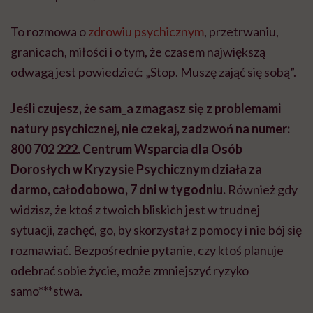
To rozmowa o
zdrowiu psychicznym
, przetrwaniu,
granicach, miłości i o tym, że czasem największą
odwagą jest powiedzieć: „Stop. Muszę zająć się sobą”.
Jeśli czujesz, że sam_a zmagasz się z problemami
natury psychicznej, nie czekaj, zadzwoń na numer:
800 702 222. Centrum Wsparcia dla Osób
Dorosłych w Kryzysie Psychicznym działa za
darmo, całodobowo, 7 dni w tygodniu.
Również gdy
widzisz, że ktoś z twoich bliskich jest w trudnej
sytuacji, zachęć, go, by skorzystał z pomocy i nie bój się
rozmawiać. Bezpośrednie pytanie, czy ktoś planuje
odebrać sobie życie, może zmniejszyć ryzyko
samo***stwa.