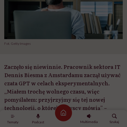
Fot. Getty Images
Zaczęło się niewinnie. Pracownik sektora IT
Dennis Biesma z Amstardamu zaczął używać
czata GPT w celach eksperymentalnych.
„Miałem trochę wolnego czasu, więc
pomyślałem: przyjrzyjmy się tej nowej
technologii, o której wszyscy mówią” –
Strona główna
mówi Holender cytowany przez „Guardiana”.
Multimedia
Szukaj
Tematy
Podcast
Jego historia pokazuje jednak, jak szybko