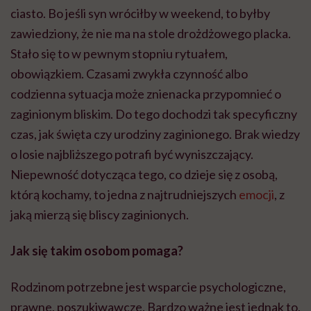
ciasto. Bo jeśli syn wróciłby w weekend, to byłby
zawiedziony, że nie ma na stole drożdżowego placka.
Stało się to w pewnym stopniu rytuałem,
obowiązkiem. Czasami zwykła czynność albo
codzienna sytuacja może znienacka przypomnieć o
zaginionym bliskim. Do tego dochodzi tak specyficzny
czas, jak święta czy urodziny zaginionego. Brak wiedzy
o losie najbliższego potrafi być wyniszczający.
Niepewność dotycząca tego, co dzieje się z osobą,
którą kochamy, to jedna z najtrudniejszych
emocji
, z
jaką mierzą się bliscy zaginionych.
Jak się takim osobom pomaga?
Rodzinom potrzebne jest wsparcie psychologiczne,
prawne, poszukiwawcze. Bardzo ważne jest jednak to,