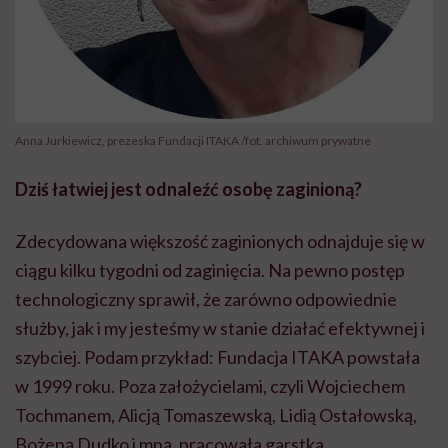
Anna Jurkiewicz, prezeska Fundacji ITAKA /fot. archiwum prywatne
Dziś łatwiej jest odnaleźć osobę zaginioną?
Zdecydowana większość zaginionych odnajduje się w
ciągu kilku tygodni od zaginięcia. Na pewno postęp
technologiczny sprawił, że zarówno odpowiednie
służby, jak i my jesteśmy w stanie działać efektywnej i
szybciej. Podam przykład: Fundacja ITAKA powstała
w 1999 roku. Poza założycielami, czyli Wojciechem
Tochmanem
, Alicją Tomaszewską, Lidią Ostałowską,
Bożeną Dudko i mną, pracowała garstka