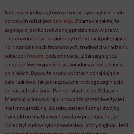
Natomiast jedną z głównych przyczyn zaginięć osób
dorosłych od lat jest
depresja
. Zdarza się także, że
zaginięcie jest konsekwencją problemów w pracy,
nieporozumień w rodzinie czy też sytuacji polegającej
np. na problemach finansowych, trudności w radzeniu
sobie ze
stresem
, codziennością. Zdarzają się też
nieszczęśliwe wypadki oraz świadoma chęć odcięcia
od bliskich. Bywa, że osoby po latach odnajdują się
całe i zdrowe, tak jak mężczyzna, którego zaginięcie
do nas zgłosiła żona. Pan odnalazł się po 10 latach.
Mieszkał w innym kraju, prowadził szczęśliwe życie i
miał nową rodzinę. Za sobą zostawił żonę i dwójkę
dzieci, które matka wychowała w przekonaniu, że
ojciec był cudownym człowiekiem, który zaginął. Jeśli
zaś chodzi o osoby starsze, to tutaj głównym