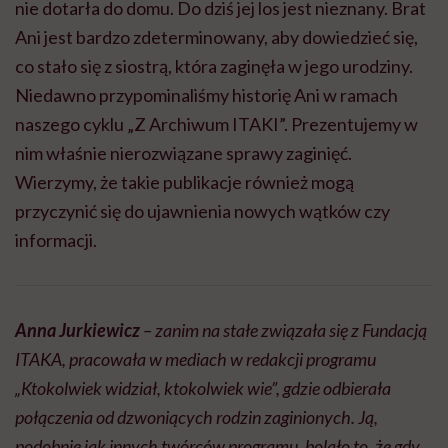
nie dotarła do domu. Do dziś jej los jest nieznany. Brat
Ani jest bardzo zdeterminowany, aby dowiedzieć się,
co stało się z siostrą, która zaginęła w jego urodziny.
Niedawno przypominaliśmy historię Ani w ramach
naszego cyklu „Z Archiwum ITAKI”. Prezentujemy w
nim właśnie nierozwiązane sprawy zaginięć.
Wierzymy, że takie publikacje również mogą
przyczynić się do ujawnienia nowych wątków czy
informacji.
Anna
Jurkiewicz
– zanim
na stałe związała się z Fundacją
ITAKA, pracowała w mediach w redakcji programu
„Ktokolwiek widział, ktokolwiek wie”, gdzie odbierała
połączenia od dzwoniących rodzin zaginionych. Ją,
podobnie jak innych twórców programu, bolało to, że gdy