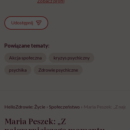
Zobacz profil
Udostępnij
Powiązane tematy:
Akcja społeczna
kryzys psychiczny
psychika
Zdrowie psychiczne
HelloZdrowie: Życie
›
Społeczeństwo
›
Maria Peszek: „Z najc
Maria Peszek: „Z
najczarniejszego momentu