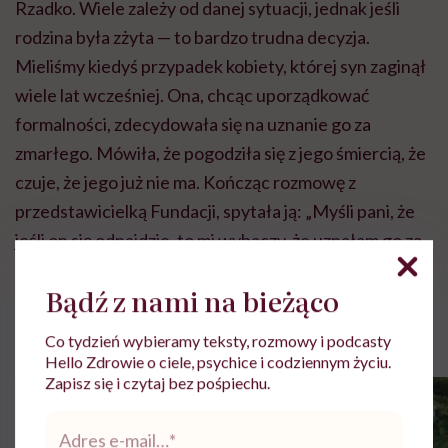
Rzadko. Wiele zależy od danej sytuacji, jednak jeśli
rodzina była zżyta — to bardzo trudna decyzja.
Mieliśmy kiedyś przypadek kobiety, której syn zaginął
wiele lat wcześniej. Ona, chcąc uporządkować
formalności, zdecydowała się na uznanie go za
zmarłego. Mówiła, że pogodziła się z jego śmiercią, że
czuje, że jego już nie ma. Kończąc rozmowę z
przedstawicielką Fundacji, spytała ją: „Myśli pani, że
jeśli on się
odnajdzie, to mi wybaczy,
że uznałam go za
zmarłego?”
.
Bądź z nami na bieżąco
Rolki
Co tydzień wybieramy teksty, rozmowy i podcasty
Hello Zdrowie o ciele, psychice i codziennym życiu.
Zapisz się i czytaj bez pośpiechu.
Adres
e-