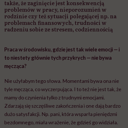
także, że zaginięcie jest konsekwencją
problemów w pracy, nieporozumień w
rodzinie czy też sytuacji polegającej np. na
problemach finansowych, trudności w
radzeniu sobie ze stresem, codziennością
Praca w środowisku, gdzie jest tak wiele emocji — i
to niestety głównie tych przykrych — nie bywa
męcząca?
Nie użyłabym tego słowa. Momentami bywa ona nie
tyle męcząca,
co
wyczerpująca. I to też nie jest tak, że
mamy do czynienia tylko z trudnymi emocjami.
Zdarzają się szczęśliwe zakończenia i one dają bardzo
dużo satysfakcji. Np. pani, która
wsparła pieniędzmi
bezdomnego, miała wrażenie,
że gdzieś go widziała.