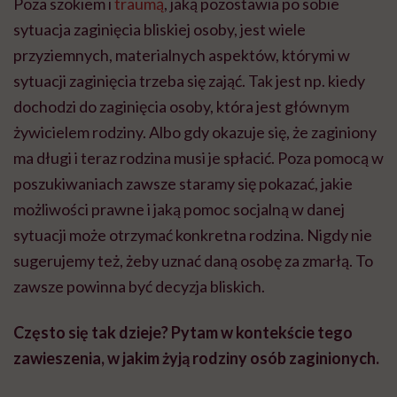
Poza szokiem i
traumą
, jaką pozostawia po sobie
sytuacja zaginięcia bliskiej osoby, jest wiele
przyziemnych, materialnych aspektów, którymi w
sytuacji zaginięcia trzeba się zająć. Tak jest np. kiedy
dochodzi do zaginięcia osoby, która jest głównym
żywicielem rodziny. Albo gdy okazuje się, że zaginiony
ma długi i teraz rodzina musi je spłacić.
Poza pomocą w
poszukiwaniach zawsze
staramy się pokazać, jakie
możliwości prawne i jaką pomoc socjalną w danej
sytuacji może otrzymać konkretna rodzina. Nigdy nie
sugerujemy też, żeby uznać daną osobę za zmarłą. To
zawsze powinna być decyzja bliskich.
Często się tak dzieje? Pytam w kontekście tego
zawieszenia, w jakim żyją rodziny osób zaginionych.