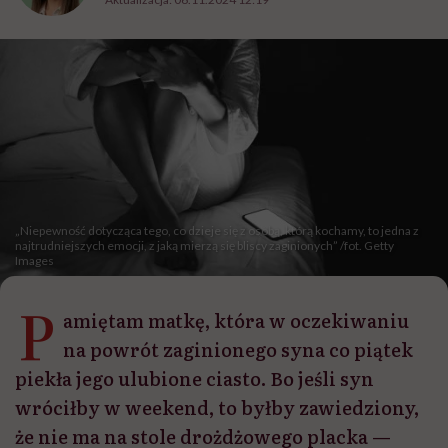
„Niepewność dotycząca tego, co dzieje się z osobą, którą kochamy, to jedna z
najtrudniejszych emocji, z jaką mierzą się bliscy zaginionych” /fot. Getty
Images
P
amiętam matkę, która w oczekiwaniu
na powrót zaginionego syna co piątek
piekła jego ulubione ciasto. Bo jeśli syn
wróciłby w weekend, to byłby zawiedziony,
że nie ma na stole drożdżowego placka —