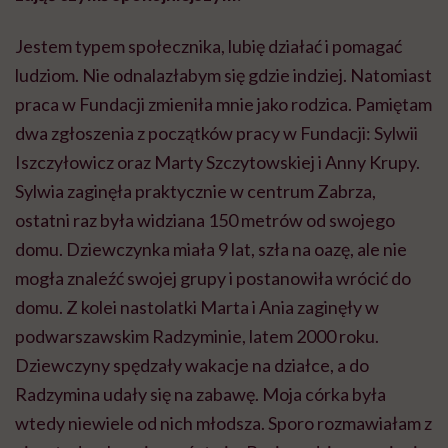
Jestem typem społecznika, lubię działać i pomagać
ludziom. Nie odnalazłabym się gdzie indziej. Natomiast
praca w Fundacji zmieniła mnie jako rodzica. Pamiętam
dwa zgłoszenia z początków pracy w Fundacji: Sylwii
Iszczyłowicz
oraz Marty Szczytowskiej i Anny Krupy.
Sylwia zaginęła praktycznie w centrum Zabrza,
ostatni raz była widziana 150 metrów od swojego
domu. Dziewczynka miała 9 lat, szła na oazę, ale nie
mogła znaleźć swojej grupy i postanowiła wrócić do
domu. Z kolei nastolatki Marta i Ania zaginęły w
podwarszawskim Radzyminie, latem 2000 roku.
Dziewczyny spędzały wakacje na działce, a do
Radzymina udały się na zabawę. Moja córka była
wtedy niewiele od nich młodsza. Sporo rozmawiałam z