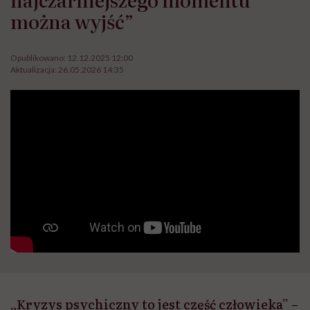
można wyjść”
Opublikowano:
12.12.2025 12:00
Aktualizacja:
26.05.2026 14:35
„Kryzys psychiczny to jest część człowieka” –