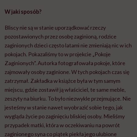
W jaki sposób?
Bliscy nie są w stanie uporządkować rzeczy
pozostawionych przez osobę zaginioną, rodzice
zaginionych dzieci często latami nie zmieniają nic w ich
pokojach. Pokazaliśmy to w projekcie „Pokoje
Zaginionych”. Autorka fotografowała pokoje, które
zajmowały osoby zaginione. W tych pokojach czas się
zatrzymał. Zakładka w książce była w tym samym
miejscu, gdzie zostawił ją właściciel, te same meble,
zeszyty na biurku. To było niezwykle przejmujące. Nie
jesteśmy w stanie nawet wyobrazić sobie tego, jak
wygląda życie po zaginięciu bliskiej osoby. Mieliśmy
przypadek matki, która w oczekiwaniu na powrót
zaginionego syna co piątek piekła jego ulubione