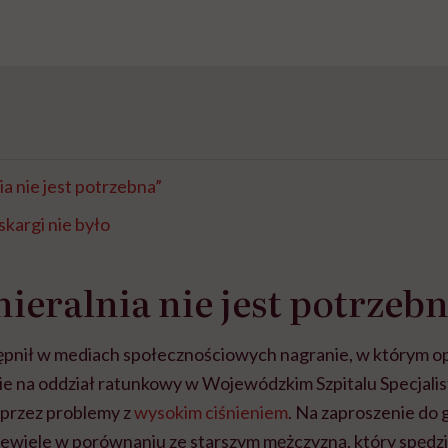
a nie jest potrzebna”
 skargi nie było
eralnia nie jest potrzebn
ępnił w mediach społecznościowych nagranie, w którym op
cie na oddział ratunkowy w Wojewódzkim Szpitalu Specjali
 przez problemy z
wysokim ciśnieniem
. Na zaproszenie do 
niewiele w porównaniu ze starszym mężczyzną, który spędzi