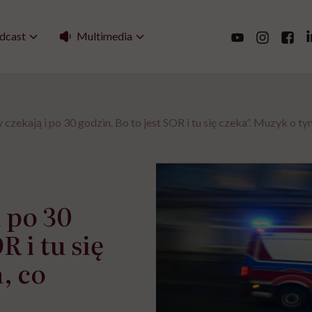
Multimedia
dcast
 czekają i po 30 godzin. Bo to jest SOR i tu się czeka”. Muzyk o ty
 po 30
R i tu się
, co