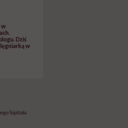
u w
ach.
blogu. Dziś
elęgniarką w
ego Szpitala