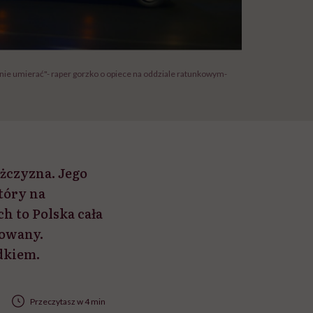
a nie umierać"- raper gorzko o opiece na oddziale ratunkowym-
ężczyzna. Jego
tóry na
h to Polska cała
sowany.
dkiem.
Przeczytasz w 4 min