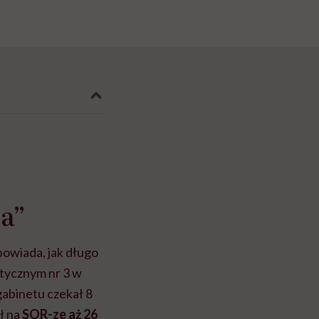
a”
owiada, jak długo
stycznym nr 3 w
gabinetu czekał 8
ł na
SOR-ze aż 26