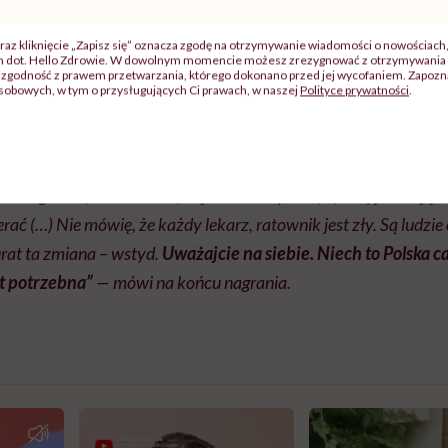
. Po prostu uciekł” – relacjonuje.
raz kliknięcie „Zapisz się” oznacza zgodę na otrzymywanie wiadomości o nowościach
ch dot. Hello Zdrowie. W dowolnym momencie możesz zrezygnować z otrzymywania 
tarszej pani z ranami na rękach i nogach, którą medycy mie
zgodność z prawem przetwarzania, którego dokonano przed jej wycofaniem. Zapoznaj
sobowych, w tym o przysługujących Ci prawach, w naszej
Polityce prywatności
.
go zabezpieczenia. Pacjentka miała uderzyć głową o ścianę 
gł po ratownika.
siem godzin, a zobaczcie, ile już zobaczyłem (…) Przyjeżdżają ta
rać (…) Nie mówię, że każdy lekarz, ratownik jest zły. Są ludzie
urat ta zmiana – wstyd.
Uważajcie na siebie. Niech to Polska c
st potrzebna”
— mówi na końcu nagrania.