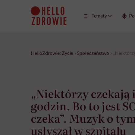
Go
to
content
Tematy
Po
HelloZdrowie: Życie
›
Społeczeństwo
›
„Niektórzy
„Niektórzy czekają i
godzin. Bo to jest SO
czeka”. Muzyk o tym
usłyszał w szpitalu