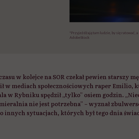
"Przyjeżdżają tam ludzie, by się ratować, 
AdobeStock
 czasu w kolejce na SOR czekał pewien starszy m
nił w mediach społecznościowych raper Emilio, k
la w Rybniku spędził „tylko” osiem godzin. „Niec
mieralnia nie jest potrzebna” – wyznał zbulwer
 o innych sytuacjach, których był tego dnia świa