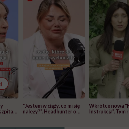
j
zy
"Jestem w ciąży, co mi się
Wkrótce nowa "
szpitalu
należy?". Headhunter o
Instrukcja". Tym 
szkadzać
zmianie pokoleniowej u
atakach paniki. Z
tylko
kobiet w ciąży na rynku
warsztat pacjen
braźni"
pracy
ekspercki