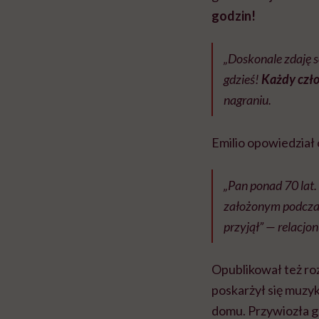
godzin!
„Doskonale zdaję s
gdzieś!
Każdy człow
nagraniu.
Emilio opowiedział
„Pan ponad 70 lat.
założonym podczas 
przyjął” — relacjon
Opublikował też ro
poskarżył się muzyk
domu. Przywiozła 