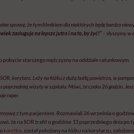
obie sprawę, że tym filmikiem dla niektórych będę bardzo niew
iek zasługuje na lepsze jutro i na to, by żyć!”
– słyszymy w
 o pobycie starszego mężczyzny na oddziale ratunkowym.
 SOR, korytarz. Leży na łóżku z dużą butlą powietrza, w pamper
poprzedniej wizyty w szpitalu. Mówi, że czeka 26 godzin. Jeszc
uje raper.
zmowę z tym pacjentem. Rozmawiali 26 września o godzini
owi, że na SOR trafił o godzinie 11 poprzedniego dnia po t
go
karetka
, został położony na łóżku na korytarzu, założon