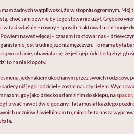
e mam żadnych wątpliwości, że w stopniu ogromnym. Mój t
ą, choć sam pewnie by tego słowa nie użył. Głęboko wierz
w taki właśnie – równy – sposób traktował mnie i moje dw
 Powiem nawet więcej – czasem traktował nas – dziewczyny
fganistanie jest trudniejsze niż mężczyzn. To mama była bar
w rodzinie, obawiała się, że jeśli jej córki będą zbyt głoś
zi to na nie kłopoty.
nesmena, jedynakiem ukochanym przez swoich rodziców, p
 kariery niż jego rodziciel – został nauczycielem. Wychowa
m razem, gdy jako dziecko szłam z nim do sklepu, na
spacer
mógł trwać nawet dwie godziny. Tata musiał każdego pozdr
woich uczniów. Uwielbiałam to, mimo że ta nasza wypraw
użała.