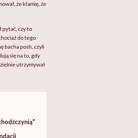
mował, że kłamię, że
 pytać, czy to
chociaż do tego
nę bacha posh,
czyli
dują się
na to, gdy
dzielnie utrzymywał
chodźczynią”
ndacji