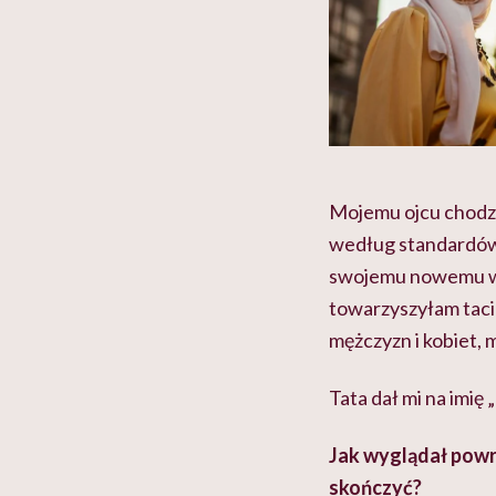
Mojemu ojcu chodził
według standardów 
swojemu nowemu wc
towarzyszyłam tacie
mężczyzn i kobiet, 
Tata dał mi na imię „
Jak wyglądał powró
skończyć?