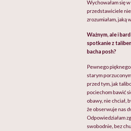
Wychowałam się w
przedstawiciele nie
zrozumiałam, jaką w
Ważnym, ale i ba
spotkanie z talib
bacha posh?
Pewnego pięknego le
starym porzuconym 
przed tym, jak tali
pociechom bawić się
obawy, nie chciał, b
że obserwuje nas dw
Odpowiedziałam zgo
swobodnie, bez chus