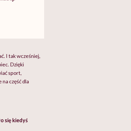
. I tak wcześniej,
ec. Dzięki
ać sport,
 na część dla
o się kiedyś