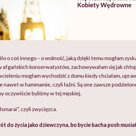
Kobiety Wędrowne
o o coś innego – o wolność, jaką dzięki temu mogłam zyskać
afgańskich konserwatystów, zachowywałam się jak chłopi
ieleniu mogłam wychodzić z domu kiedy chciałam, uprawi
 nawet w hammamie, czyli łaźni. Są one zawsze podzielone
my oczywiście byliśmy w tej męskiej.
Ismarai
”, czyli zwycięzca.
t do życia jako dziewczyna, bo bycie
bacha posh musiał