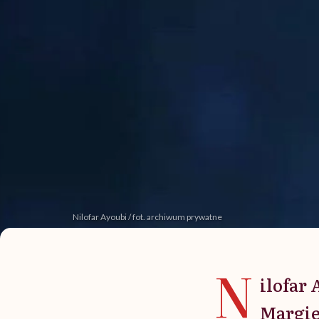
Nilofar Ayoubi / fot. archiwum prywatne
N
ilofar 
Margie