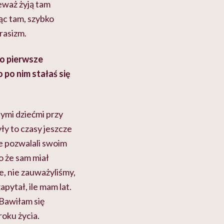
eważ żyją tam
ąc tam, szybko
rasizm.
o pierwsze
o po nim
stałaś się
ymi dziećmi przy
ły to czasy jeszcze
ie pozwalali swoim
o że sam miał
ie, nie zauważyliśmy,
pytał, ile mam lat.
Bawiłam się
roku życia.