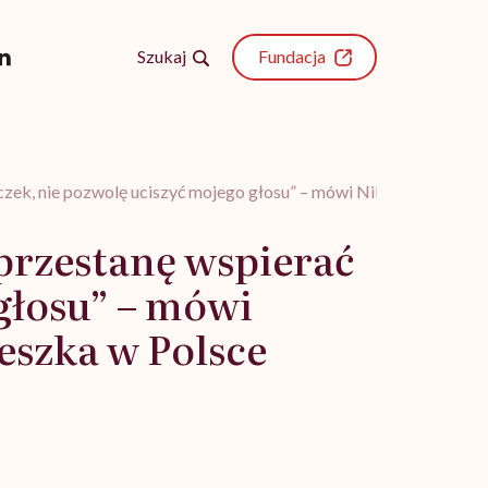
Szukaj
Fundacja
czek, nie pozwolę uciszyć mojego głosu” – mówi Nilofar Ayoubi, a
 przestanę wspierać
głosu” – mówi
eszka w Polsce