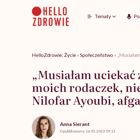
Go
to
content
Tematy
Po
HelloZdrowie: Życie
›
Społeczeństwo
›
„Musiałam 
„Musiałam uciekać z
moich rodaczek, ni
Nilofar Ayoubi, afg
Anna Sierant
Opublikowano:
16.05.2023 09:13