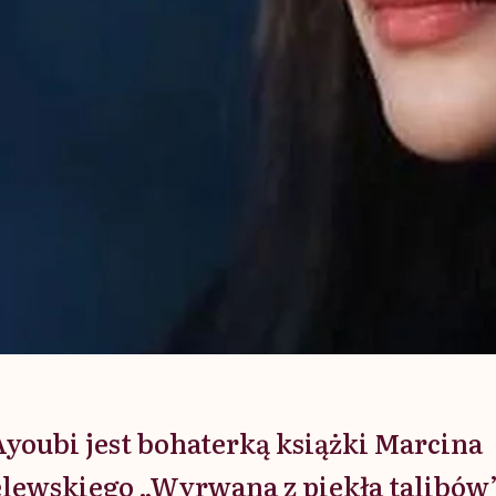
Ayoubi jest bohaterką książki Marcina
lewskiego „Wyrwana z piekła talibów