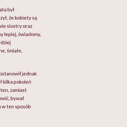
ata był
ył, że kobiety są
ie siostry oraz
 lepiej, świadomy,
dziej
ne, śmiałe,
ostanowił jednak
ł kilka pokoleń
, ten, zamiast
owić, bywał
a w ten sposób