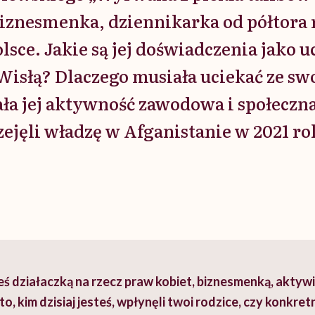
biznesmenka, dziennikarka od półtora
lsce. Jakie są jej doświadczenia jako 
Wisłą? Dlaczego musiała uciekać ze sw
ała jej aktywność zawodowa i społeczn
zejęli władzę w Afganistanie w 2021 r
eś działaczką na rzecz praw kobiet, biznesmenką, aktywi
to, kim dzisiaj jesteś, wpłynęli twoi rodzice, czy konkretn