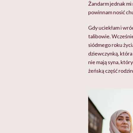
Żandarm jednak mi n
powinnam nosić chus
Gdy uciekłam i wróci
talibowie. Wcześnie
siódmego roku życi
dziewczynką, która 
nie mają syna, któ
żeńską część rodzin