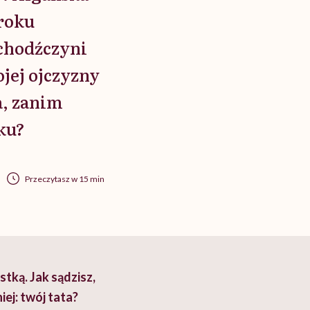
 roku
uchodźczyni
ojej ojczyzny
a, zanim
oku?
Przeczytasz w 15 min
stką. Jak sądzisz,
iej: twój tata?