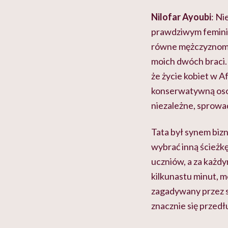
Nilofar
Ayoubi
: Ni
prawdziwym feminist
równe mężczyznom i 
moich dwóch braci.
że życie kobiet w A
konserwatywną osobą 
niezależne, sprowad
Tata był synem biz
wybrać inną ścieżkę
uczniów, a za każdy
kilkunastu minut, 
zagadywany przez s
znacznie się przedł