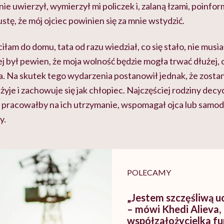
ie uwierzył, wymierzył mi policzek i, zalaną łzami, poinfor
tę, że mój ojciec powinien się za mnie wstydzić.
łam do domu, tata od razu wiedział, co się stało, nie musiał
j był pewien, że moja wolność będzie mogła trwać dłużej, 
a. Na skutek tego wydarzenia postanowił jednak, że
zosta
żyje i zachowuje się jak chłopiec. Najczęściej rodziny decy
ry pracowałby na ich utrzymanie, wspomagał ojca lub samo
y.
POLECAMY
„Jestem szczęśliwą u
– mówi Khedi Alieva,
współzałożycielka fu