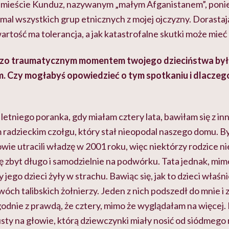
 mieście
Kunduz
, nazywanym „małym Afganistanem”, poni
mal wszystkich grup etnicznych z mojej ojczyzny. Dorastaj
artość ma tolerancja, a jak katastrofalne skutki może mieć 
rdzo traumatycznym momentem twojego dzieciństwa był
em. Czy mogłabyś opowiedzieć o tym spotkaniu i dlaczeg
tniego poranka, gdy miałam cztery lata, bawiłam się z inn
radzieckim czołgu, który stał nieopodal naszego domu. By
bowie utracili władzę w 2001 roku, więc niektórzy rodzice n
 zbyt długo i samodzielnie na podwórku. Tata jednak, mim
y jego dzieci żyły w strachu. Bawiąc się, jak to dzieci właśn
óch talibskich żołnierzy. Jeden z nich podszedł do mnie i za
dnie z prawdą, że cztery, mimo że wyglądałam na więcej. 
ty na głowie, którą dziewczynki miały nosić od siódmego 