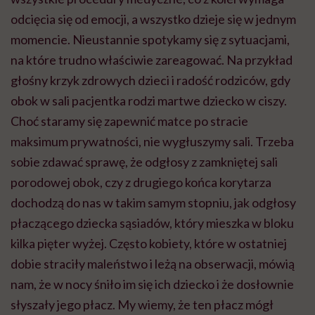
odcięcia się od emocji, a wszystko dzieje się w jednym
momencie. Nieustannie spotykamy się z sytuacjami,
na które trudno właściwie zareagować. Na przykład
głośny krzyk zdrowych dzieci i radość rodziców, gdy
obok w sali pacjentka rodzi martwe dziecko w ciszy.
Choć staramy się zapewnić matce po stracie
maksimum prywatności, nie wygłuszymy sali. Trzeba
sobie zdawać sprawę, że odgłosy z zamkniętej sali
porodowej obok, czy z drugiego końca korytarza
dochodzą do nas w takim samym stopniu, jak odgłosy
płaczącego dziecka sąsiadów, który mieszka w bloku
kilka pięter wyżej. Często kobiety, które w ostatniej
dobie straciły maleństwo i leżą na obserwacji, mówią
nam, że w nocy śniło im się ich dziecko i że dosłownie
słyszały jego płacz. My wiemy, że ten płacz mógł