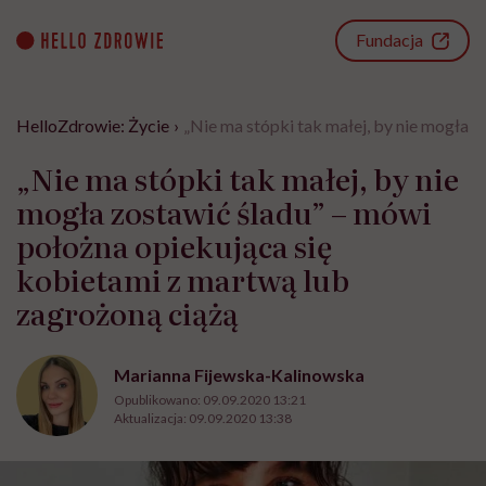
Go
to
Fundacja
content
HelloZdrowie: Życie
›
„Nie ma stópki tak małej, by nie mogła 
„Nie ma stópki tak małej, by nie
mogła zostawić śladu” – mówi
położna opiekująca się
kobietami z martwą lub
zagrożoną ciążą
Marianna Fijewska-Kalinowska
Opublikowano:
09.09.2020 13:21
Aktualizacja:
09.09.2020 13:38