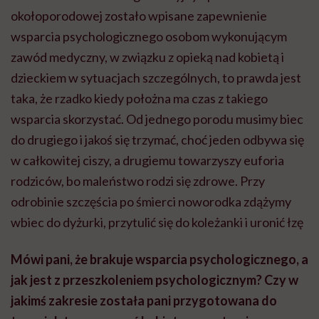
okołoporodowej zostało wpisane zapewnienie
wsparcia psychologicznego osobom wykonującym
zawód medyczny, w związku z opieką nad kobietą i
dzieckiem w sytuacjach szczególnych, to prawda jest
taka, że rzadko kiedy położna ma czas z takiego
wsparcia skorzystać. Od jednego porodu musimy biec
do drugiego i jakoś się trzymać, choć jeden odbywa się
w całkowitej ciszy, a drugiemu towarzyszy euforia
rodziców, bo maleństwo rodzi się zdrowe. Przy
odrobinie szczęścia po śmierci noworodka zdążymy
wbiec do dyżurki, przytulić się do koleżanki i uronić łzę
Mówi pani, że brakuje wsparcia psychologicznego, a
jak jest z przeszkoleniem psychologicznym? Czy w
jakimś zakresie została pani przygotowana do