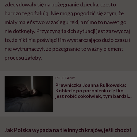
zdecydowały się na pożegnanie dziecka, często
bardzo tego żałują. Nie mogą pogodzić się z tym, że
miały maleństwo w zasięgu ręki, a mimo to nawet go
nie dotknęły. Przyczyną takich sytuacji jest zazwyczaj
to, że nikt nie poświęcił im wystarczająco dużo czasu i
nie wytłumaczył, że pożegnanie to ważny element
procesu żałoby.
POLECAMY
Prawniczka Joanna Rułkowska:
Kobiecie po poronieniu ciężko
jest robić cokolwiek, tym bardziej
martwić się o swoje prawa.
Bliskie osoby muszą pomóc je
wyegzekwować
Jak Polska wypada na tle innych krajów, jeśli chodzi