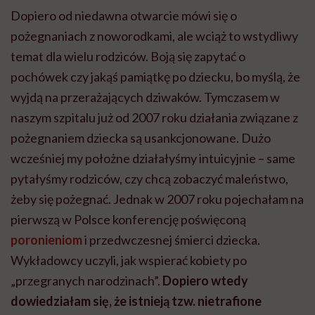
Dopiero od niedawna otwarcie mówi się o
pożegnaniach z noworodkami, ale wciąż to wstydliwy
temat dla wielu rodziców. Boją się zapytać o
pochówek czy jakąś pamiątkę po dziecku, bo myślą, że
wyjdą na przerażających dziwaków. Tymczasem w
naszym szpitalu już od 2007 roku działania związane z
pożegnaniem dziecka są usankcjonowane. Dużo
wcześniej my położne działałyśmy intuicyjnie – same
pytałyśmy rodziców, czy chcą zobaczyć maleństwo,
żeby się pożegnać. Jednak w 2007 roku pojechałam na
pierwszą w Polsce konferencję poświęconą
poronieniom
i przedwczesnej śmierci dziecka.
Wykładowcy uczyli, jak wspierać kobiety po
„przegranych narodzinach”.
Dopiero wtedy
dowiedziałam się, że istnieją tzw. nietrafione