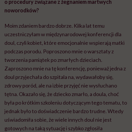
o procedury związane z żegnaniem martwych
noworodków?
Moim zdaniem bardzo dobrze. Kilka lat temu
uczestniczyłam w międzynarodowej konferencji dla
doul, czyli kobiet, które emocjonalnie wspierają matki
podczas porodu. Poproszono mnie o warsztaty z
tworzenia pamiątek po zmarłych dzieciach.
Zaproszono mnie na tę konferencję, ponieważ jedna z
doul przyjechała do szpitala na, wydawałoby się,
zdrowy poród, ale na izbie przyjęć nie wysłuchano
tętna. Okazało się, że dziecko zmarło, a doula, choć
była po krótkim szkoleniu dotyczącym tego tematu, to
jednak było to doświadczenie bardzo trudne. Wtedy
uświadomiła sobie, że wiele innych doul nie jest
gotowych na taką sytuację i szybko zgłosiła