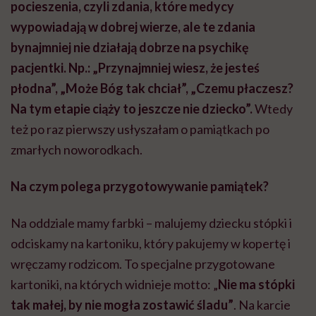
pocieszenia, czyli zdania, które medycy
wypowiadają w dobrej wierze, ale te zdania
bynajmniej nie działają dobrze na psychikę
pacjentki. Np.: „Przynajmniej wiesz, że jesteś
płodna”, „Może Bóg tak chciał”, „Czemu płaczesz?
Na tym etapie ciąży to jeszcze nie dziecko”.
Wtedy
też po raz pierwszy usłyszałam o pamiątkach po
zmarłych noworodkach.
Na czym polega przygotowywanie pamiątek?
Na oddziale mamy farbki – malujemy dziecku stópki i
odciskamy na kartoniku, który pakujemy w kopertę i
wręczamy rodzicom. To specjalne przygotowane
kartoniki, na których widnieje motto: „
Nie ma stópki
tak małej, by nie mogła zostawić śladu”
. Na karcie