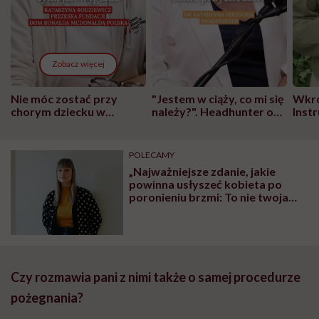
Zobacz więcej
Nie móc zostać przy
"Jestem w ciąży, co mi się
Wkró
chorym dziecku w
należy?". Headhunter o
Inst
szpitalu to tortura.
zmianie pokoleniowej u
atak
"Przeszkadzać w tym
kobiet w ciąży na rynku
wars
może chyba tylko
pracy
eksp
POLECAMY
głupota i brak
„Najważniejsze zdanie, jakie
wyobraźni"
powinna usłyszeć kobieta po
poronieniu brzmi: To nie twoja
wina” – Joanna Frejus o tym, co
dzieje się w głowach i sercach
kobiet, które poroniły
Czy rozmawia pani z nimi także o samej procedurze
pożegnania?