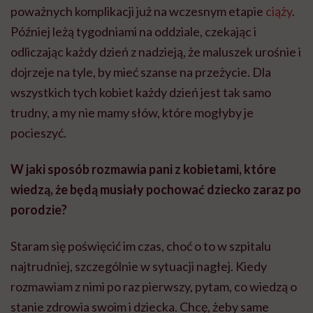
poważnych komplikacji już na wczesnym etapie
ciąży
.
Później leżą tygodniami na oddziale, czekając i
odliczając każdy dzień z nadzieją, że maluszek urośnie i
dojrzeje na tyle, by mieć szanse na przeżycie. Dla
wszystkich tych kobiet każdy dzień jest tak samo
trudny, a my nie mamy słów, które mogłyby je
pocieszyć.
W jaki sposób rozmawia pani z kobietami, które
wiedzą, że będą musiały pochować dziecko zaraz po
porodzie?
Staram się poświęcić im czas, choć o to w szpitalu
najtrudniej, szczególnie w sytuacji nagłej. Kiedy
rozmawiam z nimi po raz pierwszy, pytam, co wiedzą o
stanie zdrowia swoim i dziecka. Chcę, żeby same