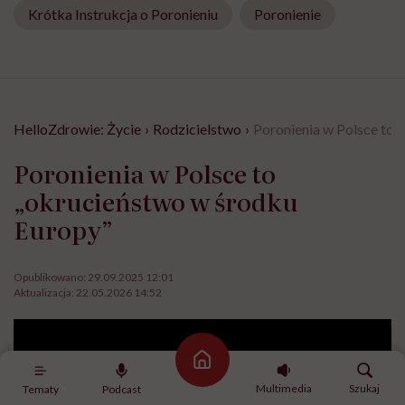
Krótka Instrukcja o Poronieniu
Poronienie
HelloZdrowie: Życie
›
Rodzicielstwo
›
Poronienia w Polsce to 
Poronienia w Polsce to
„okrucieństwo w środku
Europy”
Opublikowano:
29.09.2025 12:01
Aktualizacja:
22.05.2026 14:52
Strona główna
Multimedia
Szukaj
Tematy
Podcast