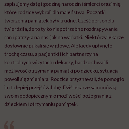
zapisujemy datę i godzinę narodzin i śmierci oraz imię,
które rodzice wybrali dla maleństwa. Początki
tworzenia pamiątek były trudne. Część personelu
twierdziła, że to tylko niepotrzebne rozdrapywanie
ran i patrzyła na nas, jak na wariatki. Niektórzy lekarze
dosłownie pukali się w głowę. Ale kiedy upłynęło
trochę czasu, a pacjentki i ich partnerzy na
kontrolnych wizytach u lekarzy, bardzo chwalili
możliwość otrzymania pamiątki po dziecku, sytuacja
powoli się zmieniała. Rodzice przyznawali, że pomogło
im to lepiej przejść żałobę. Dziś lekarze sami mówią
swoim podopiecznym o możliwości pożegnania z
dzieckiem i otrzymaniu pamiątek.